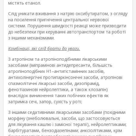
містять етанол.
Слід уникати вживання з натрію оксибутиратом, з огляду
на посилення пригнічення центральної нервової
системи. Порушення швидкості реакції може призводити
до небезпеки при керуванні автотранспортом та роботі
з іншими механізмами.
Комбінації, які слід брати до уваги.
З атропіном та атропіноподібними лікарськими
засобами (іміпрамінові антидепресанти, більшість
атропіноподібних Н
1
–антигістамінних засобів,
антихолінергічні протипаркінсонічні засоби, атропінові
спазмолітичні лікарські засоби, дизопірамід,
фенотіазинові нейролептики, а також клозапін)
внаслідок виникнення таких побічних ефектів як
затримка сечі, запор, сухість у роті;
З іншими седативними лікарськими засобами (похідними
морфіну (знеболювальні, засоби, що застосовуються
для лікування кашлю і замісної терапії), нейролептиками;
барбітуратами, бензодіазепінами; анксіолітиками, крім