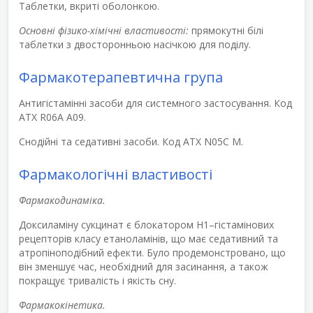
Таблетки, вкриті оболонкою.
Основні фізико-хімічні властивості:
прямокутні білі
таблетки з двосторонньою насічкою для поділу.
Фармакотерапевтична група
Антигістамінні засоби для системного застосування. Код
ATХ R06A A09.
Снодійні та седативні засоби. Код ATХ N05C M.
Фармакологічні властивості
Фармакодинаміка.
Доксиламіну сукцинат є блокатором Н
1
–гістамінових
рецепторів класу етаноламінів, що має седативний та
атропіноподібний ефекти. Було продемонстровано, що
він зменшує час, необхідний для засинання, а також
покращує тривалість і якість сну.
Фармакокінетика.