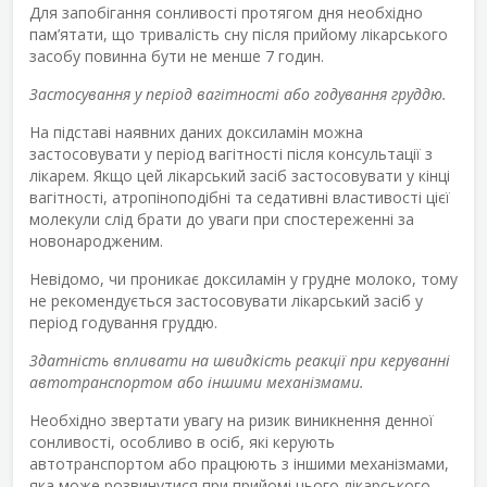
Для запобігання сонливості протягом дня необхідно
пам’ятати, що тривалість сну після прийому лікарського
засобу повинна бути не менше 7 годин.
Застосування у період вагітності або годування груддю.
На підставі наявних даних доксиламін можна
застосовувати у період вагітності після консультації з
лікарем. Якщо цей лікарський засіб застосовувати у кінці
вагітності, атропіноподібні та седативні властивості цієї
молекули слід брати до уваги при спостереженні за
новонародженим.
Невідомо, чи проникає доксиламін у грудне молоко, тому
не рекомендується застосовувати лікарський засіб у
період годування груддю.
Здатність впливати на швидкість реакції при керуванні
автотранспортом або іншими механізмами.
Необхідно звертати увагу на ризик виникнення денної
сонливості, особливо в осіб, які керують
автотранспортом або працюють з іншими механізмами,
яка може розвинутися при прийомі цього лікарського