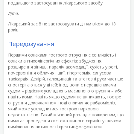
подальшого застосування лікарського засобу.
Діти.
Лікарський засіб не застосовувати дітям віком до 18
років.
Передозування
Першими ознаками гострого отруєння є сонливість і
ознаки антихолінергічних ефектів: збудження,
розширення зіниць, параліч акомодації, сухість у роті,
почервоніння обличчя і шиї, гіпертермія, синусова
тахікардія. Делірій, галюцинації та атетозні рухи частіше
спостерігаються у дітей; іноді вони є передвісниками
судом – рідкісних ускладнень масивного отруєння – або
навіть коми. Навіть якщо судоми не виникають, гостре
отруєння доксиламіном іноді спричиняє рабдоміоліз,
який може ускладнитися гострою нирковою
недостатністю. Такий м'язовий розлад є поширеним, що
вимагає проведення систематичного скринінгу шляхом
вимірювання активності креатинфосфокінази.