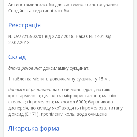
Антигістамінні засоби для системного застосування.
Снодійні та седативні засоби.
Реєстрація
№ UA/7213/02/01 від 27.07.2018. Наказ № 1401 від
27.07.2018
Склад
діюча речовина:
доксиламіну сукцинат;
1 таблетка містить доксиламіну сукцинату 15 мг;
допоміжні речовини:
лактози моногідрат; натрію
кроскармелоза; целюлоза мікрокристалічна; магнію
стеарат; гіпромелоза; макрогол 6000; барвникова
дисперсія, до складу якої входять гіпромелоза, титану
діоксид (Е 171), пропіленгліколь, вода очищена.
Лікарська форма