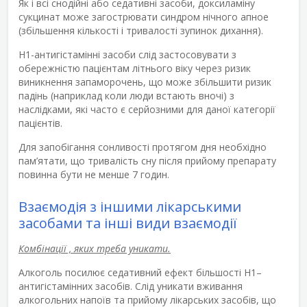
Як і всі снодійні або седативні засоби, доксиламіну
сукцинат може загострювати синдром нічного апное
(збільшення кількості і тривалості зупинок дихання).
Н
1
-антигістамінні засоби слід застосовувати з
обережністю пацієнтам літнього віку через ризик
виникнення запаморочень, що може збільшити ризик
падінь (наприклад коли люди встають вночі) з
наслідками, які часто є серйозними для даної категорії
пацієнтів.
Для запобігання сонливості протягом дня необхідно
пам’ятати, що тривалість сну після прийому препарату
повинна бути не менше 7 годин.
Взаємодія з іншими лікарськими
засобами та інші види взаємодії
Комбінації , яких треба уникати.
Алкоголь посилює седативний ефект більшості Н
1
–
антигістамінних засобів. Слід уникати вживання
алкогольних напоїв та прийому лікарських засобів, що