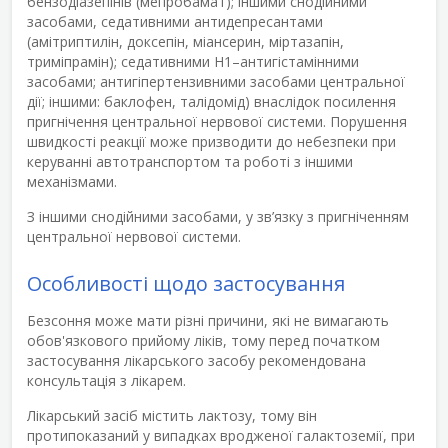
бензодіазепінів (мепробамат); іншими снодійними
засобами, седативними антидепресантами
(амітриптилін, доксепін, міансерин, міртазапін,
триміпрамін); седативними Н
1
–антигістамінними
засобами; антигіпертензивними засобами центральної
дії; іншими: баклофен, талідомід) внаслідок посилення
пригнічення центральної нервової системи. Порушення
швидкості реакції може призводити до небезпеки при
керуванні автотранспортом та роботі з іншими
механізмами.
З іншими снодійними засобами, у зв’язку з пригніченням
центральної нервової системи.
Особливості щодо застосування
Безсоння може мати різні причини, які не вимагають
обов'язкового прийому ліків, тому перед початком
застосування лікарського засобу рекомендована
консультація з лікарем.
Лікарський засіб містить лактозу, тому він
протипоказаний у випадках вродженої галактоземії, при