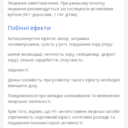
Лікування симптоматичне. При ранньому початку
лікування рекомендується застосовувати активоване
вугілля (50 г дорослим, 1 г/кг дітям).
Побічні ефекти
Антихолінергічні ефекти: запор, затримка
сечовипускання, сухість у роті, порушення зору (пору-
шення акомодації, нечіткість зору, галюцинації, дефект
зору), сильне серцебиття, сплутаність
свідомості.
Денна сонливість: при розвитку такого ефекту необхідно
зменшити дозу.
Повідомлялося про випадки зловживання та виникнення
лікарської залежності.
Крім того, відомо, що H
1
–антигістамінні лікарські засоби
спричиняють седативний ефект, когнітивні розлади та
порушення психомоторної активності.