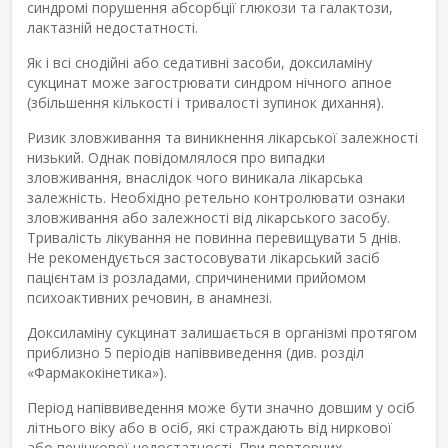
синдромі порушення абсорбції глюкози та галактози,
лактазній недостатності.
Як і всі снодійні або седативні засоби, доксиламіну
сукцинат може загострювати синдром нічного апное
(збільшення кількості і тривалості зупинок дихання).
Ризик зловживання та виникнення лікарської залежності
низький. Однак повідомлялося про випадки
зловживання, внаслідок чого виникала лікарська
залежність. Необхідно ретельно контролювати ознаки
зловживання або залежності від лікарського засобу.
Тривалість лікування не повинна перевищувати 5 днів.
Не рекомендується застосовувати лікарський засіб
пацієнтам із розладами, спричиненими прийомом
психоактивних речовин, в анамнезі.
Доксиламіну сукцинат залишається в організмі протягом
приблизно 5 періодів напіввиведення (див. розділ
«Фармакокінетика»).
Період напіввиведення може бути значно довшим у осіб
літнього віку або в осіб, які страждають від ниркової
або печінкової недостатності. При повторних