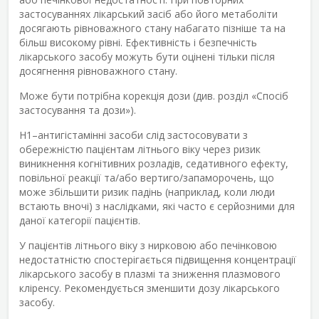
застосуваннях лікарський засіб або його метаболіти
досягають рівноважного стану набагато пізніше та на
більш високому рівні. Ефективність і безпечність
лікарського засобу можуть бути оцінені тільки після
досягнення рівноважного стану.
Може бути потрібна корекція дози (див. розділ «Спосіб
застосування та дози»).
Н
1
–антигістамінні засоби слід застосовувати з
обережністю пацієнтам літнього віку через ризик
виникнення когнітивних розладів, седативного ефекту,
повільної реакції та/або вертиго/запаморочень, що
може збільшити ризик падінь (наприклад, коли люди
встають вночі) з наслідками, які часто є серйозними для
даної категорії пацієнтів.
У пацієнтів літнього віку з нирковою або печінковою
недостатністю спостерігається підвищення концентрації
лікарського засобу в плазмі та зниження плазмового
кліренсу. Рекомендується зменшити дозу лікарського
засобу.