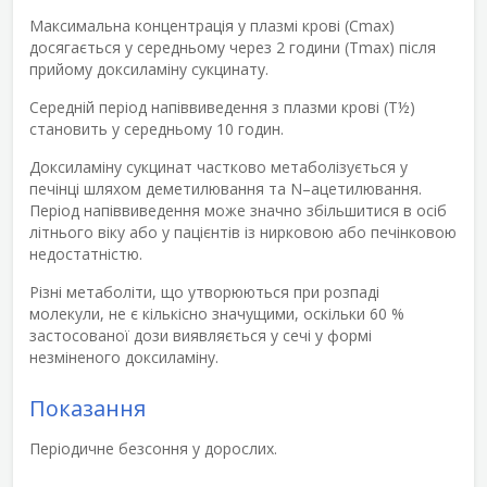
Максимальна концентрація у плазмі крові (Сmax)
досягається у середньому через 2 години (Т
max
) після
прийому доксиламіну сукцинату.
Середній період напіввиведення з плазми крові (Т½)
становить у середньому 10 годин.
Доксиламіну сукцинат частково метаболізується у
печінці шляхом деметилювання та N–ацетилювання.
Період напіввиведення може значно збільшитися в осіб
літнього віку або у пацієнтів із нирковою або печінковою
недостатністю.
Різні метаболіти, що утворюються при розпаді
молекули, не є кількісно значущими, оскільки 60 %
застосованої дози виявляється у сечі у формі
незміненого доксиламіну.
Показання
Періодичне безсоння у дорослих.