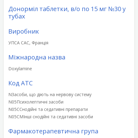
Донорміл таблетки, в/о по 15 мг №30 у
тубах
Виробник
УПСА САС, Франція
Міжнародна назва
Doxylamine
Код АТС
N
Засоби, що діють на нервову систему
N05
Психолептичні засоби
N05C
Снодійні та седативні препарати
N05CM
Інші снодійні та седативні засоби
Фармакотерапевтична група