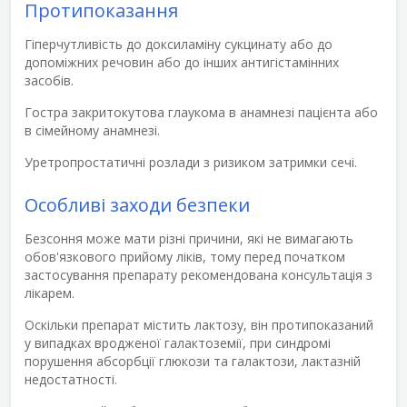
Протипоказання
Гіперчутливість до доксиламіну сукцинату або до
допоміжних речовин або до інших антигістамінних
засобів.
Гостра закритокутова глаукома в анамнезі пацієнта або
в сімейному анамнезі.
Уретропростатичні розлади з ризиком затримки сечі.
Особливі заходи безпеки
Безсоння може мати різні причини, які не вимагають
обов'язкового прийому ліків, тому перед початком
застосування препарату рекомендована консультація з
лікарем.
Оскільки препарат містить лактозу, він протипоказаний
у випадках вродженої галактоземії, при синдромі
порушення абсорбції глюкози та галактози, лактазній
недостатності.