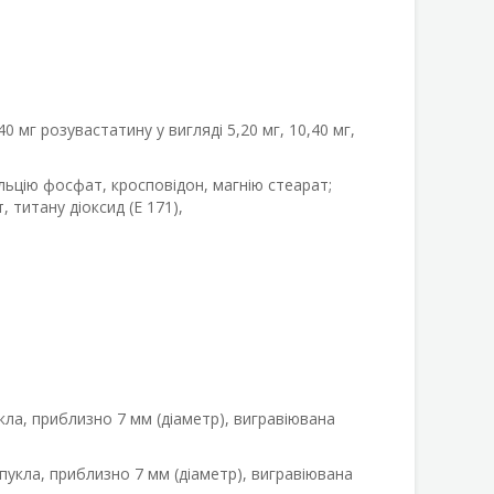
0 мг розувастатину у вигляді 5,20 мг, 10,40 мг,
альцію фосфат, кросповідон, магнію стеарат;
 титану діоксид (Е 171),
ла, приблизно 7 мм (діаметр), вигравіювана
укла, приблизно 7 мм (діаметр), вигравіювана