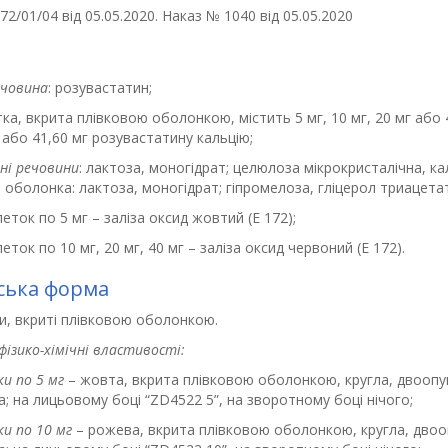
2/01/04 від 05.05.2020. Наказ № 1040 від 05.05.2020
ечовина
: розувастатин;
ка, вкрита плівковою оболонкою, містить 5 мг, 10 мг, 20 мг або 4
 або 41,60 мг розувастатину кальцію;
ні речовини
: лактоза, моногідрат; целюлоза мікрокристалічна, к
 оболонка: лактоза, моногідрат; гіпромелоза, гліцерол триацетат,
еток по 5 мг – заліза оксид жовтий (Е 172);
еток по 10 мг, 20 мг, 40 мг – заліза оксид червоний (E 172).
ська форма
и, вкриті плівковою оболонкою.
фізико-хімічні властивості:
и по 5 мг
– жовта, вкрита плівковою оболонкою, кругла, двоопук
; на лицьовому боці “ZD4522 5”, на зворотному боці нічого;
и по 10 мг
– рожева, вкрита плівковою оболонкою, кругла, двооп