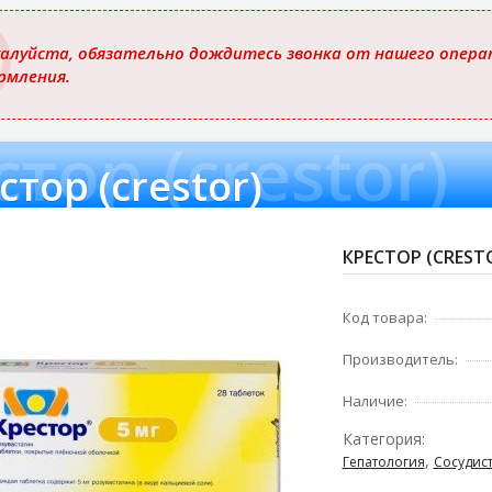
ю
алуйста, обязательно дождитесь звонка от нашего операт
рмления.
тор (crestor)
стор (crestor)
КРЕСТОР (CRESTO
Код товара:
Производитель:
Наличие:
Категория:
,
Гепатология
Сосудис