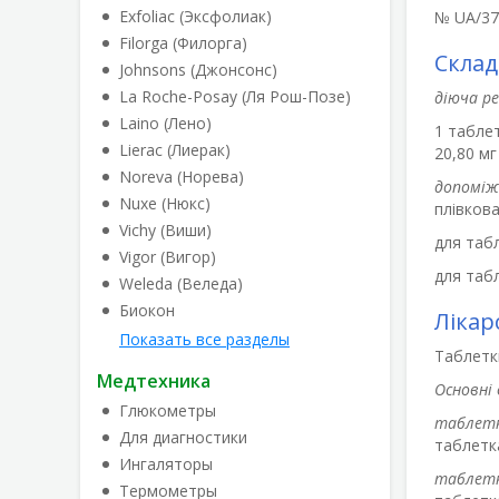
Exfoliac (Эксфолиак)
№ UA/377
Filorga (Филорга)
Склад
Johnsons (Джонсонс)
La Roche-Posay (Ля Рош-Позе)
діюча р
Laino (Лено)
1 таблет
Lierac (Лиерак)
20,80 мг
Noreva (Норева)
допоміж
Nuxe (Нюкс)
плівкова
Vichy (Виши)
для табл
Vigor (Вигор)
для табл
Weleda (Веледа)
Биокон
Лікар
Показать все разделы
Таблетк
Медтехника
Основні 
Глюкометры
таблетк
Для диагностики
таблетка
Ингаляторы
таблетк
Термометры