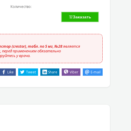
Количество:
Заказать
стор (crestor), табл. по 5 мг, №28
является
 перед применением обязательно
руйтесь у врача.
Like
Tweet
Share
Viber
E-mail