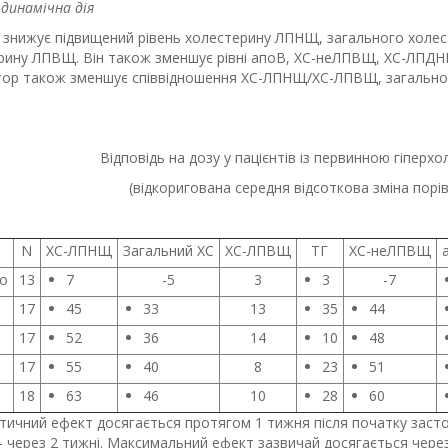
динамічна дія
знижує підвищений рівень холестерину ЛПНЩ, загального холестер
рину ЛПВЩ. Він також зменшує рівні апоВ, ХС-неЛПВЩ, ХС-ЛПДНЩ
стор також зменшує співвідношення ХС-ЛПНЩ/ХС-ЛПВЩ, загаль
Відповідь на дозу у пацієнтів із первинною гіперхо
(відкоригована середня відсоткова зміна порі
N
ХС-ЛПНЩ
Загальний ХС
ХС-ЛПВЩ
ТГ
ХС-неЛПВЩ
о
13
7
-5
3
3
-7
17
45
33
13
35
44
17
52
36
14
10
48
17
55
40
8
23
51
18
63
46
10
28
60
тичний ефект досягається протягом 1 тижня після початку заст
 через 2 тижні. Максимальний ефект зазвичай досягається через 