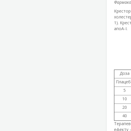
Фармако
Крестор 
холесте
1). Кре
апоА-І.
Доза
Плацеб
5
10
20
40
Терапев
ефекту –