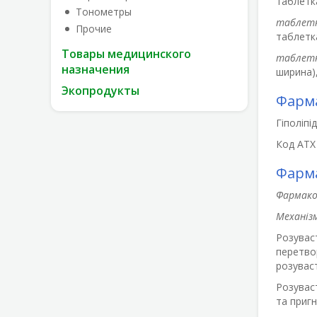
таблетка
Тонометры
таблетк
Прочие
таблетка
Товары медицинского
таблетк
назначения
ширина),
Экопродукты
Фарма
Гіполіпі
Код АТХ
Фарма
Фармако
Механізм
Розуваст
перетво
розуваст
Розувас
та приг