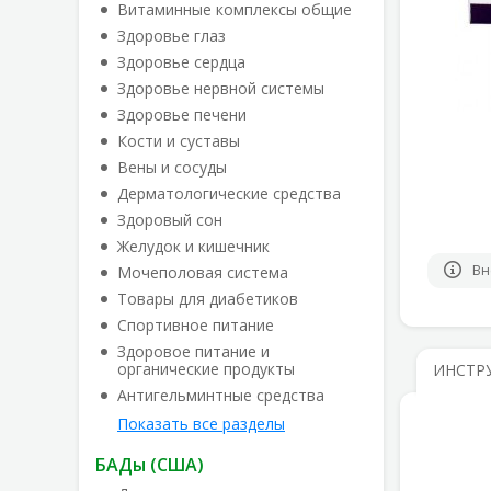
Витаминные комплексы общие
Здоровье глаз
Здоровье сердца
Здоровье нервной системы
Здоровье печени
Кости и суставы
Вены и сосуды
Дерматологические средства
Здоровый сон
Желудок и кишечник
Вн
Мочеполовая система
Товары для диабетиков
Спортивное питание
Здоровое питание и
органические продукты
ИНСТР
Антигельминтные средства
Показать все разделы
БАДы (США)