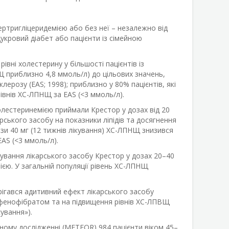
пертригліцеридемією або без неї – незалежно від
 цукровий діабет або пацієнти із сімейною
вні холестерину у більшості пацієнтів із
НЩ приблизно 4,8 ммоль/л) до цільових значень,
розу (EAS; 1998); приблизно у 80% пацієнтів, які
івнів ХС-ЛПНЩ за EAS (<3 ммоль/л).
олестеринемією приймали Крестор у дозах від 20
ського засобу на показники ліпідів та досягнення
дози 40 мг (12 тижнів лікування) ХС-ЛПНЩ знизився
AS (<3 ммоль/л).
сування лікарського засобу Крестор у дозах 20–40
ією. У загальній популяції рівень ХС-ЛПНЩ
ерігався адитивний ефект лікарського засобу
з фенофібратом та на підвищення рівнів ХС-ЛПВЩ
сування»).
ному дослідженні (METEOR) 984 пацієнти віком 45–