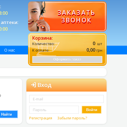
:
ЗАКАЗАТЬ
8:00
ЗВОНОК
аптеки:
0:00
Корзина:
0
Количество:
шт
0,00
О нас
К оплате:
грн
Оформить заказ
Вход
9
Войти
Найти
Регистрация
Забыли пароль?