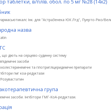
ор таблетки, в/плів. обол. по 5 мг №28 (14х2)
бник
Фармасьютикалс Інк. для "АстраЗенека ЮК Лтд", Пуерто-Ріко/Вел
родна назва
atin
ТС
, що діють на серцево-судинну систему
ліпідемічні засоби
охолестеринемічні та гіпотригліцеридемічні препарати
гібітори гмг кoа-редуктази
7
Розувастатин
котерапевтична група
демічні засоби. Інгібітори ГМГ-КоА-редуктази.
рація