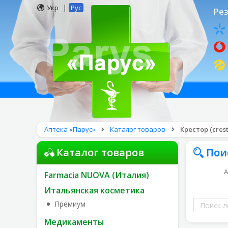
|
Укр
Рус
Рез
Аптека «Парус»
Каталог товаров
Крестор (crest
Каталог товаров
Пои
А
Farmacia NUOVA (Италия)
Итальянская косметика
Поиск
Премиум
лекарств
Медикаменты
по