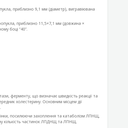
укла, приблизно 9,1 мм (діаметр), вигравіювана
опукла, приблизно 11,5×7,1 мм (довжина ×
ому боці “40”.
тази, ферменту, що визначає швидкість реакції та
редник холестерину. Основним місцем дії
.
ечінки, посилюючи захоплення та катаболізм ЛПНЩ,
ну кількість частинок ЛПДНЩ та ЛПНЩ.