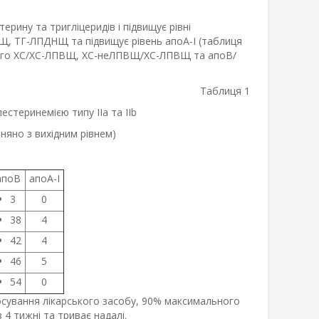
ину та тригліцеридів і підвищує рівні
, ТГ-ЛПДНЩ та підвищує рівень апоА-І (таблиця
ного ХС/ХС-ЛПВЩ, ХС-неЛПВЩ/ХС-ЛПВЩ та апоВ/
Таблиця 1
лестеринемією типу IIa та IІb
вняно з вихідним рівнем)
апоВ
апоА-I
3
0
38
4
42
4
46
5
54
0
осування лікарського засобу, 90% максимального
4 тижні та триває надалі.