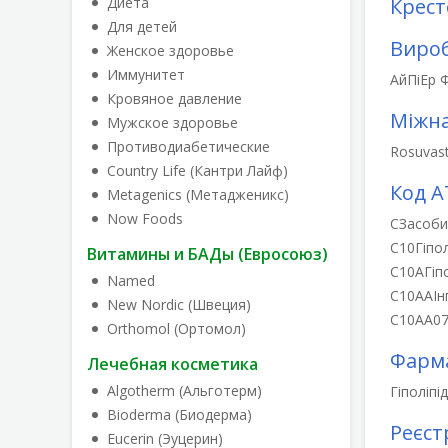
Диета
Крест
Для детей
Виро
Женское здоровье
Иммунитет
АйПіЕр 
Кровяное давление
Міжна
Мужское здоровье
Противодиабетические
Rosuvast
Country Life (Кантри Лайф)
Код А
Metagenics (Метадженикс)
Now Foods
C
Засоби
C10
Гіпо
Витамины и БАДы (Евросоюз)
C10A
Гіп
Named
C10AA
Ін
New Nordic (Швеция)
C10AA0
Orthomol (Ортомол)
Фарма
Лечебная косметика
Algotherm (Альготерм)
Гіполіпі
Bioderma (Биодерма)
Реєст
Eucerin (Эуцерин)