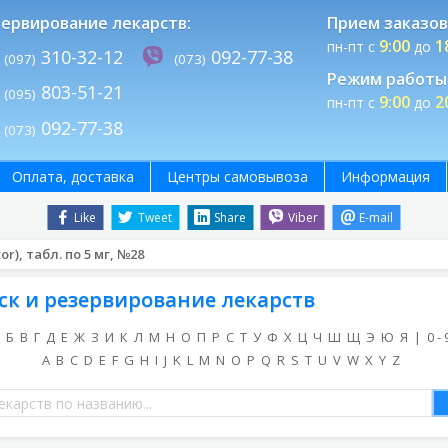
ервирование лекарств:
Прием заказов
9:00
1
пн-пт с
до
310-32-12
092-77-38
(097)
(073)
Режим работы 
803-51-21
(095)
9:00
2
пн-пт с
до
092-77-38
(073)
Оплата, доставка
Центры самовывоза
Информация
Like
Tweet
Share
Viber
E-mail
or), табл. по 5 мг, №28
ск и резервирование лекарств
Б
В
Г
Д
Е
Ж
З
И
К
Л
М
Н
О
П
Р
С
Т
У
Ф
Х
Ц
Ч
Ш
Щ
Э
Ю
Я
|
0 - 
A
B
C
D
E
F
G
H
I
J
K
L
M
N
O
P
Q
R
S
T
U
V
W
X
Y
Z