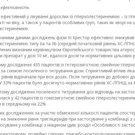
а ефективність
ефективний у лікуванні дорослих із гіперхолестеринемією – із гі
аті чи віку, а також у пацієнтів особливих груп, таких як хворі на
лестеринемією.
наними даними досліджень фази ІІІ Крестор ефективно знижував рі
естеринемією типу IIa та IIb (середній початковий рівень ХС-ЛП
ених визнаним керівництвом Європейського товариства атероскле
 препарат у дозі 10 мг, вдалося досягти нормативних цільових р
му дослідженні 435 пацієнтів із гетерозиготною сімейною гіперх
 за схемою посиленого титрування дози. Сприятливий вплив лікар
 рівнів відзначали при всіх дозах. Після титрування до добової 
У 33% пацієнтів було досягнуто нормативних рівнів ХС-ЛПНЩ за E
тому дослідженні посиленого титрування доз відповідь на засто
лася у 42 пацієнтів із гомозиготною сімейною гіперхолестеринем
я в середньому на 22%.
них дослідженнях за участю обмеженої кількості пацієнтів спост
на зниження рівня тригліцеридів при застосуванні у комбінації 
осуванні у комбінації з ніацином (див. розділ «Особливості засто
оцентровому, подвійно сліпому, плацебо-контрольованому клініч