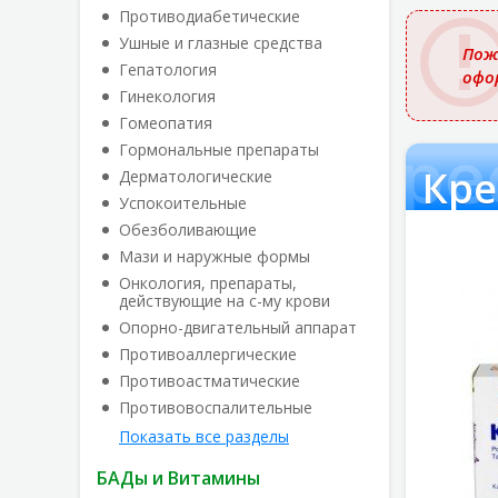
названи
Противодиабетические
Ушные и глазные средства
Пож
Гепатология
офо
Гинекология
Гомеопатия
Крес
Гормональные препараты
Кре
Дерматологические
Успокоительные
Обезболивающие
Мази и наружные формы
Онкология, препараты,
действующие на с-му крови
Опорно-двигательный аппарат
Противоаллергические
Противоастматические
Противовоспалительные
Показать все разделы
БАДы и Витамины