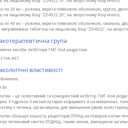
; на лицьовому боці “ZD4522 10”, на зворотному боці нічого;
и по 20 мг
– рожева, вкрита плівковою оболонкою, кругла, двооп
; на лицьовому боці “ZD4522 20”, на зворотному боці нічого;
и по 40 мг
– рожева, вкрита плівковою оболонкою, овальна, дво
 вигравіювана таблетка; на лицьовому боці “ZD4522”, на зворотн
котерапевтична група
демічні засоби. Інгібітори ГМГ-КоА-редуктази.
 С10А А07.
кологічні властивості
динаміка.
 дії
атин − це селективний та конкурентний інгібітор ГМГ-КоА-редук
рює 3-гідрокси-3-метилглутарил кофермент А на мевалонат, попе
атину є печінка, орган-мішень для зменшення рівнів холестерину
татин збільшує кількість рецепторів ЛПНЩ на поверхні клітин п
нічує печінковий синтез ЛПДНЩ, таким чином, зменшуючи загаль