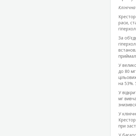
Клінічн
Крестор 
раси, ст
гіперхо
За об’єд
гіперхол
встановл
приймали
У велико
до 80 мг
цільових
на 53%. 
У відкри
мг вивча
знизивс
У клініч
Крестор 
при заст
У багат