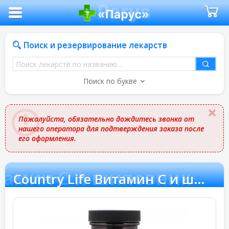
Поиск и резервирование лекарств
Поиск
лекарств
Поиск по букве
по
названию
Пожалуйста, обязательно дождитесь звонка от
нашего оператора для подтверждения заказа после
его оформления.
итамин C и шиповник
Country Life Витамин C и шиповник