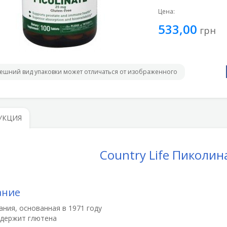
Цена:
533,00
грн
ешний вид упаковки может отличаться от изображенного
УКЦИЯ
Country Life Пиколин
ание
ния, основанная в 1971 году
одержит глютена