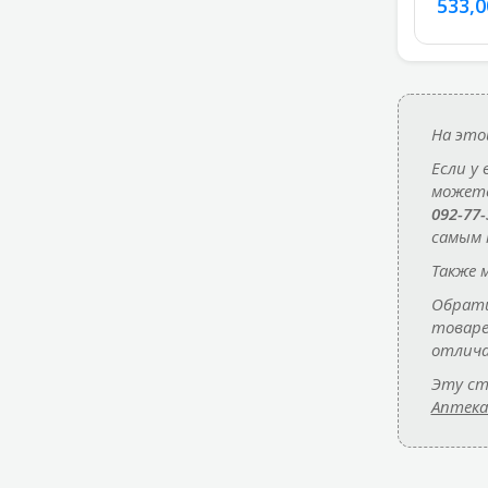
533,0
На это
Если у
можете
092-77-
самым 
Также 
Обрати
товаре
отлича
Эту ст
Аптека