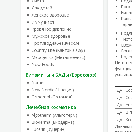
Диета
Подд
Прек
Для детей
Биоло
Женское здоровье
Коше
Иммунитет
— Гаран
Кровяное давление
Подл
Мужское здоровье
Чист
Противодиабетические
Свеж
Country Life (Кантри Лайф)
Согл
Наде
Metagenics (Метадженикс)
Цинк не
Now Foods
функции
Витамины и БАДы (Евросоюз)
усваива
Named
New Nordic (Швеция)
ДА
Се
Orthomol (Ортомол)
ДА
Се
ДА
Уп
Лечебная косметика
ДА
В 
Algotherm (Альготерм)
ДА
Ко
Bioderma (Биодерма)
Данный 
Eucerin (Эуцерин)