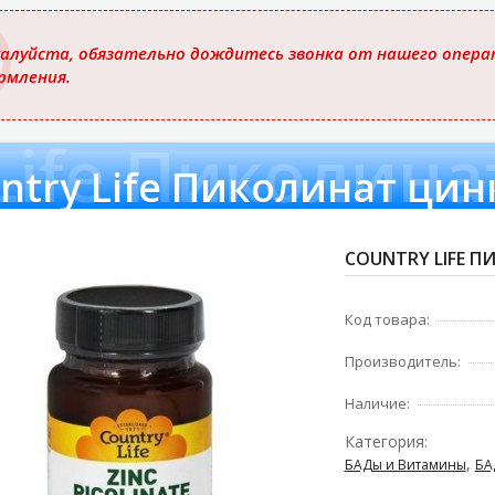
ю
алуйста, обязательно дождитесь звонка от нашего операт
рмления.
Life Пиколина
ntry Life Пиколинат цин
COUNTRY LIFE П
Код товара:
Производитель:
Наличие:
Категория:
,
БАДы и Витамины
БА