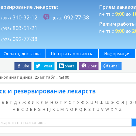
ервирование лекарств:
Прием заказов
9:00
1
пн-пт с
до
310-32-12
092-77-38
(097)
(073)
Режим работы 
803-51-21
(095)
9:00
2
пн-пт с
до
092-77-38
(073)
Оплата, доставка
Центры самовывоза
Информация
Like
Tweet
Share
Viber
E-mail
Пиколинат цинка, 25 мг табл., №100
ск и резервирование лекарств
Б
В
Г
Д
Е
Ж
З
И
К
Л
М
Н
О
П
Р
С
Т
У
Ф
Х
Ц
Ч
Ш
Щ
Э
Ю
Я
|
0 - 
A
B
C
D
E
F
G
H
I
J
K
L
M
N
O
P
Q
R
S
T
U
V
W
X
Y
Z