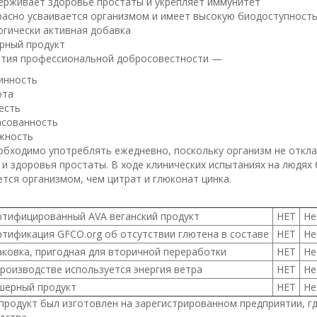
ерживает здоровье простаты и укрепляет иммунитет
расно усваивается организмом и имеет высокую биодоступност
гически активная добавка
рный продукт
тия профессиональной добросовестности —
инность
ота
есть
асованность
жность
обходимо употреблять ежедневно, поскольку организм не откла
 и здоровья простаты. В ходе клинических испытаниях на людях
ется организмом, чем цитрат и глюконат цинка.
ртифицированный AVA веганский продукт
НЕТ
Не
ртификация GFCO.org об отсутствии глютена в составе
НЕТ
Не
аковка, пригодная для вторичной переработки
НЕТ
Не
производстве используется энергия ветра
НЕТ
Не
шерный продукт
НЕТ
Не
продукт был изготовлен на зарегистрированном предприятии, г