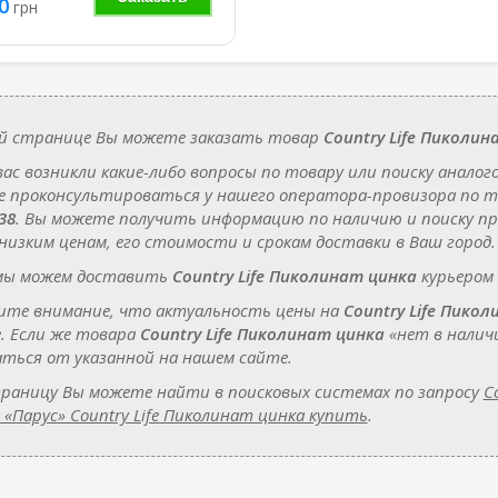
0
грн
й странице Вы можете заказать товар
Country Life Пиколин
 вас возникли какие-либо вопросы по товару или поиску аналог
 проконсультироваться у нашего оператора-провизора по 
38
. Вы можете получить информацию по наличию и поиску п
низким ценам, его стоимости и срокам доставки в Ваш город.
мы можем доставить
Country Life Пиколинат цинка
курьером 
те внимание, что актуальность цены на
Country Life Пико
. Если же товара
Country Life Пиколинат цинка
«нет в налич
ться от указанной на нашем сайте.
раницу Вы можете найти в поисковых системах по запросу
C
 «Парус» Country Life Пиколинат цинка купить
.