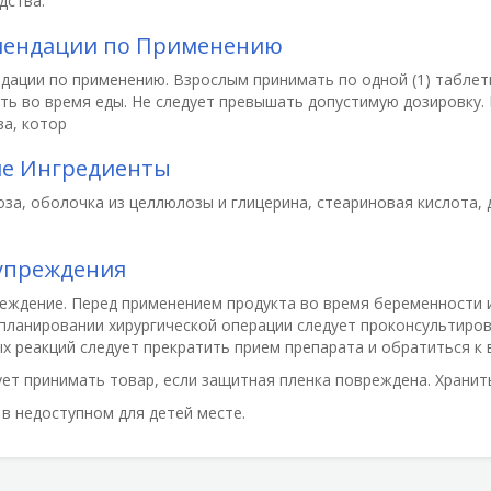
дства.
мендации по Применению
дации по применению.
Взрослым принимать по одной (1) таблетк
ть во время еды. Не следует превышать допустимую дозировку.
ва, котор
ие Ингредиенты
за, оболочка из целлюлозы и глицерина, стеариновая кислота, 
упреждения
еждение.
Перед применением продукта во время беременности и
 планировании хирургической операции следует проконсультиро
х реакций следует прекратить прием препарата и обратиться к 
ует принимать товар, если защитная пленка повреждена. Хранить
 в недоступном для детей месте.