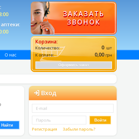
:
ЗАКАЗАТЬ
8:00
ЗВОНОК
аптеки:
0:00
Корзина:
0
Количество:
шт
0,00
О нас
К оплате:
грн
Оформить заказ
Вход
9
Войти
Найти
Регистрация
Забыли пароль?