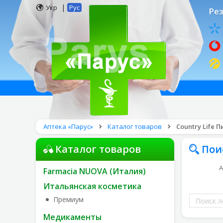
|
Укр
Рус
Рез
Аптека «Парус»
Каталог товаров
Country Life 
Каталог товаров
Пои
А
Farmacia NUOVA (Италия)
Итальянская косметика
Поиск
Премиум
лекарств
Медикаменты
по