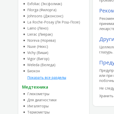
произво
Exfoliac (Эксфолиак)
Реко
Filorga (Филорга)
Johnsons (Джонсонс)
Рекомен
La Roche-Posay (Ля Рош-Позе)
принима
Laino (Лено)
лекарст
Lierac (Лиерак)
Друг
Noreva (Норева)
Nuxe (Нюкс)
Целлюло
глазурь.
Vichy (Виши)
Vigor (Вигор)
Пред
Weleda (Веледа)
Предупр
Биокон
или при
Показать все разделы
побочны
Медтехника
Не след
Глюкометры
Хранить
Для диагностики
Ингаляторы
Термометры