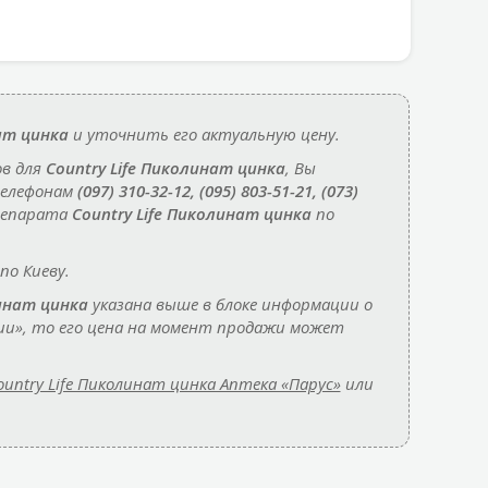
ат цинка
и уточнить его актуальную цену.
ов для
Country Life Пиколинат цинка
, Вы
телефонам
(097) 310-32-12, (095) 803-51-21, (073)
репарата
Country Life Пиколинат цинка
по
по Киеву.
линат цинка
указана выше в блоке информации о
ии», то его цена на момент продажи может
ountry Life Пиколинат цинка Аптека «Парус»
или