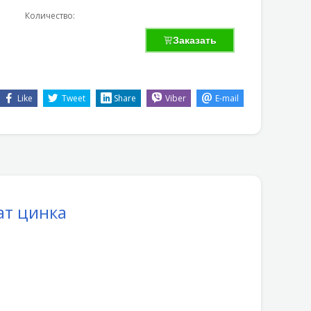
Количество:
Заказать
Like
Tweet
Share
Viber
E-mail
ат цинка