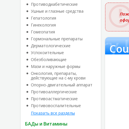
названи
Противодиабетические
Ушные и глазные средства
Пож
Гепатология
офо
Гинекология
Гомеопатия
Country 
Гормональные препараты
Cou
Дерматологические
Успокоительные
Обезболивающие
Мази и наружные формы
Онкология, препараты,
действующие на с-му крови
Опорно-двигательный аппарат
Противоаллергические
Противоастматические
Противовоспалительные
Показать все разделы
БАДы и Витамины