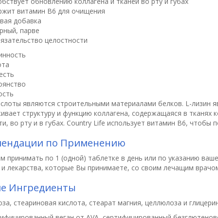
бствует обновлению коллагена и тканей во рту и губах
ржит витамин B6 для очищения
вая добавка
рный, парве
язательство целостности
инность
ота
есть
оянство
ость
слоты являются строительными материалами белков. L-лизин я
ивает структуру и функцию коллагена, содержащаяся в тканях к
и, во рту и в губах. Country Life использует витамин B6, чтобы
мендации по Применению
м принимать по 1 (одной) таблетке в день или по указанию ваше
 и лекарства, которые Вы принимаете, со своим лечащим врачо
ие Ингредиенты
за, стеариновая кислота, стеарат магния, целлюлоза и глицери
ифицированный веган от AVA, сертифицированный безглютенов