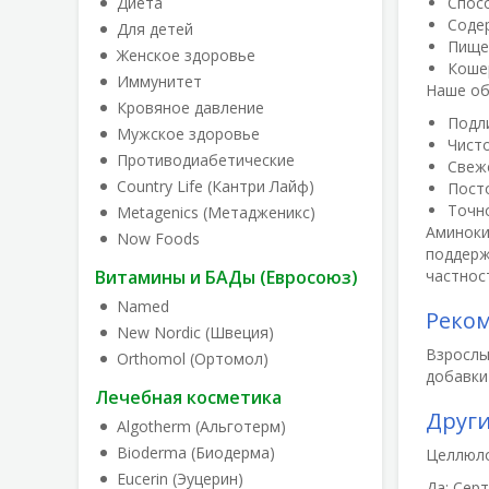
Диета
Спосо
Соде
Для детей
Пище
Женское здоровье
Коше
Иммунитет
Наше об
Кровяное давление
Подл
Мужское здоровье
Чист
Противодиабетические
Свеж
Country Life (Кантри Лайф)
Пост
Точн
Metagenics (Метадженикс)
Аминоки
Now Foods
поддерж
Витамины и БАДы (Евросоюз)
частност
Named
Реко
New Nordic (Швеция)
Взрослы
Orthomol (Ортомол)
добавки
Лечебная косметика
Друг
Algotherm (Альготерм)
Bioderma (Биодерма)
Целлюло
Eucerin (Эуцерин)
Да:
Серт