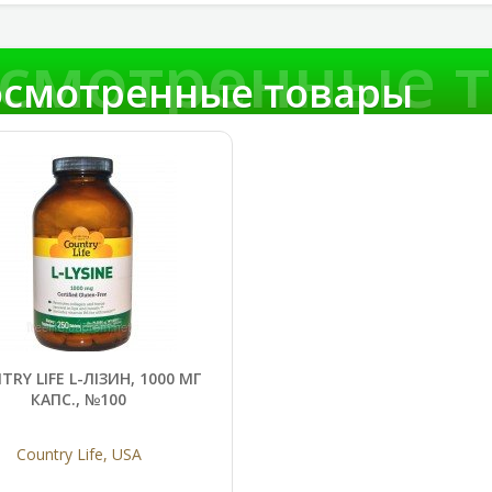
смотренные 
смотренные товары
RY LIFE L-ЛІЗИН, 1000 МГ
КАПС., №100
Country Life, USA