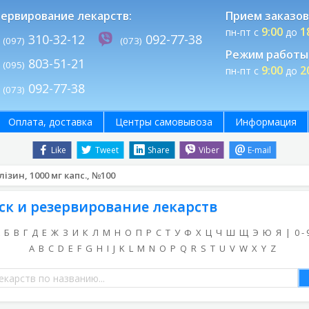
ервирование лекарств:
Прием заказов
9:00
1
пн-пт с
до
310-32-12
092-77-38
(097)
(073)
Режим работы 
803-51-21
(095)
9:00
2
пн-пт с
до
092-77-38
(073)
Оплата, доставка
Центры самовывоза
Информация
Like
Tweet
Share
Viber
E-mail
-лізин, 1000 мг капс., №100
ск и резервирование лекарств
Б
В
Г
Д
Е
Ж
З
И
К
Л
М
Н
О
П
Р
С
Т
У
Ф
Х
Ц
Ч
Ш
Щ
Э
Ю
Я
|
0 - 
A
B
C
D
E
F
G
H
I
J
K
L
M
N
O
P
Q
R
S
T
U
V
W
X
Y
Z