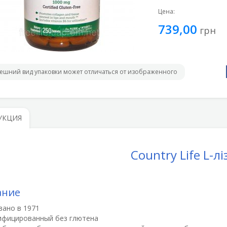
Цена:
739,00
грн
ешний вид упаковки может отличаться от изображенного
УКЦИЯ
Country Life L-л
ание
вано в 1971
ифицированный без глютена