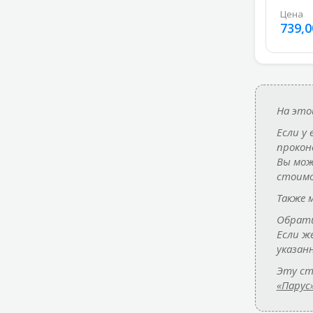
Цена
739,0
На это
Если у
прокон
Вы мож
стоимо
Также 
Обрати
Если ж
указан
Эту ст
«Парус»