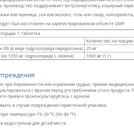
а, производство поддерживает ветроэнергетику, кошерный парв
жжи или пшеница, соя или молоко, соль или сахар, консерванты
одукт был изготовлен на зарегистрированном объекте GMP.
 порции:
1 таблетка
Количество на порцию
 В6 (в виде гидрохлорида пиридоксина)
25 мг
 (из 1250 мг гидрохлорида L-лизина)
1000 мг (1 г)
упреждения
е:
при беременности или кормлении грудью, приеме медицинских
ультироваться с врачом перед употреблением этого продукта. 
ите прием и проконсультируйтесь с врачом.
имать в случае повреждения герметичной упаковки.
при температуре 15–30 °С (59–86 °F).
 в недоступном для детей месте.