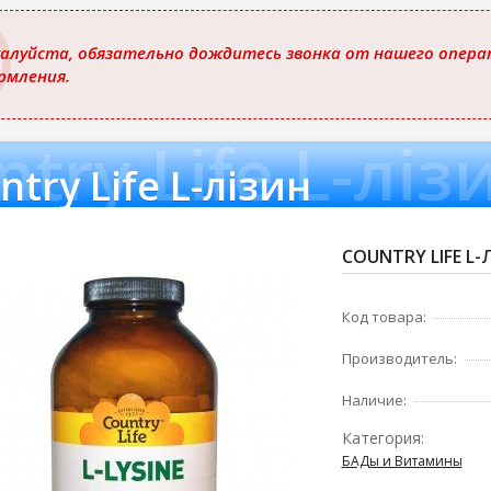
ю
алуйста, обязательно дождитесь звонка от нашего операт
рмления.
try Life L-ліз
ntry Life L-лізин
COUNTRY LIFE L-
Код товара:
Производитель:
Наличие:
Категория:
БАДы и Витамины