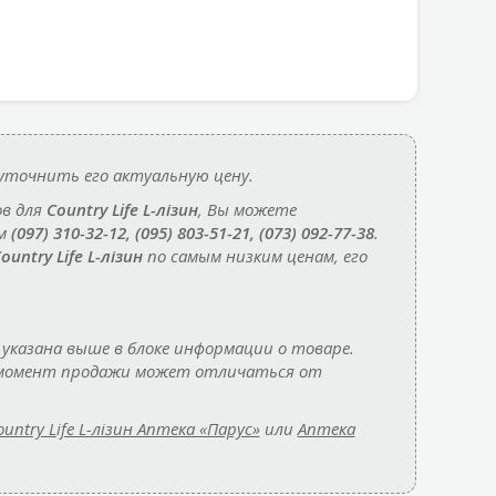
уточнить его актуальную цену.
ов для
Country Life L-лізин
, Вы можете
ам
(097) 310-32-12, (095) 803-51-21, (073) 092-77-38
.
ountry Life L-лізин
по самым низким ценам, его
указана выше в блоке информации о товаре.
а момент продажи может отличаться от
ountry Life L-лізин Аптека «Парус»
или
Аптека