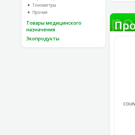
Тонометры
Про
Прочие
Про
Товары медицинского
назначения
Экопродукты
COUNT