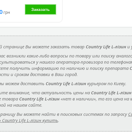
Заказать
0
грн
й странице Вы можете заказать товар
Country Life L-лізин
и 
 вас возникли какие-либо вопросы по товару или поиску аналог
сультироваться у нашего оператора-провизора по телефон
ете получить информацию по наличию и поиску препарата
C
сти и срокам доставки в Ваш город.
мы можем доставить
Country Life L-лізин
курьером по Киеву.
те внимание, что актуальность цены на
Country Life L-лізин
е товара
Country Life L-лізин
«нет в наличии», то его цена н
ной на нашем сайте.
раницу Вы можете найти в поисковых системах по запросу
C
 Country Life L-лізин купить
.