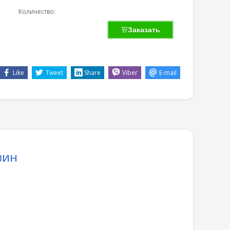
Количество:
Заказать
Like
Tweet
Share
Viber
E-mail
ізин