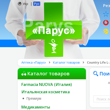
|
Укр
Рус
Рез
Аптека «Парус»
Каталог товаров
Country Life L
Каталог товаров
Пои
А
Farmacia NUOVA (Италия)
Итальянская косметика
Поиск
Премиум
лекарств
Медикаменты
по