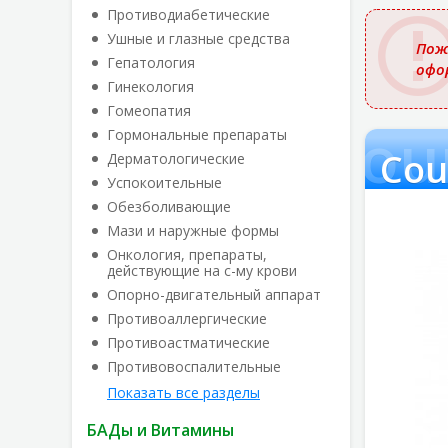
названи
Противодиабетические
Ушные и глазные средства
Пож
Гепатология
офо
Гинекология
Гомеопатия
Coun
Гормональные препараты
Cou
Дерматологические
Успокоительные
Обезболивающие
Мази и наружные формы
Онкология, препараты,
действующие на с-му крови
Опорно-двигательный аппарат
Противоаллергические
Противоастматические
Противовоспалительные
Показать все разделы
БАДы и Витамины