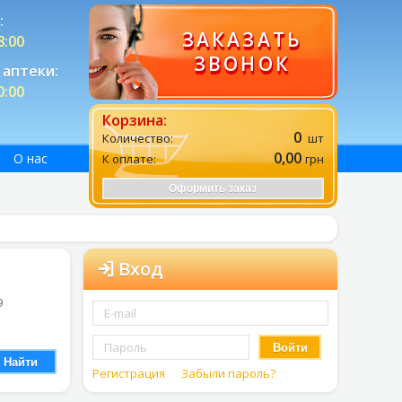
:
ЗАКАЗАТЬ
8:00
ЗВОНОК
аптеки:
0:00
Корзина:
0
Количество:
шт
0,00
О нас
К оплате:
грн
Оформить заказ
Вход
9
Войти
Найти
Регистрация
Забыли пароль?