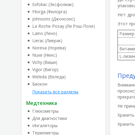
Exfoliac (Эксфолиак)
упаковк
Filorga (Филорга)
Нет:
дро
Johnsons (Джонсонс)
Этот пр
La Roche-Posay (Ля Рош-Позе)
Laino (Лено)
Размер
Lierac (Лиерак)
Noreva (Норева)
Витамин
Nuxe (Нюкс)
L-лизин
Vichy (Виши)
Vigor (Вигор)
Пред
Weleda (Веледа)
Биокон
Внимани
проконс
Показать все разделы
прекрат
Медтехника
Не прин
Глюкометры
Хранить 
Для диагностики
Хранить
Ингаляторы
Термометры