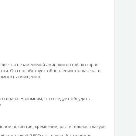
вляется незаменимой аминокислотой, которая
ожи. Он способствует обновлению коллагена, в
 помогать очищению.
го врача. Напомним, что следует обсудить
м
новое покрытие, кремнезем, растительная глазурь.
ой компанией GFCO.org, перерабатываемая