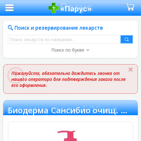
Поиск и резервирование лекарств
Поиск
лекарств
Поиск по букве
по
названию
Пожалуйста, обязательно дождитесь звонка от
нашего оператора для подтверждения заказа после
его оформления.
о очищ. гель 500мл
Биодерма Сансибио очищ. гель 500мл