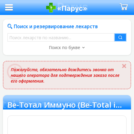
Поиск и резервирование лекарств
Поиск
лекарств
Поиск по букве
по
названию
Пожалуйста, обязательно дождитесь звонка от
нашего оператора для подтверждения заказа после
его оформления.
tal immuno reaction)
Ве-Тотал Иммуно (Be-Total immuno reaction)