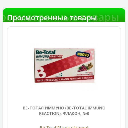
росмотренные товары
Просмотренные товары
ВЕ-ТОТАЛ ИММУНО (BE-TOTAL IMMUNO
REACTION), ФЛАКОН, №8
Be-Total Pfaizer (Италия)