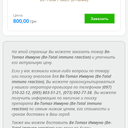
Цена
Заказать
800,00
грн
На этой странице Вы можете заказать товар
Ве-
Тотал Иммуно (Be-Total immuno reaction)
и уточнить
его актуальную цену.
Если у вас возникли какие-либо вопросы по товару
или поиску аналогов для
Ве-Тотал Иммуно (Be-Total
immuno reaction)
, Вы можете проконсультироваться
у нашего оператора-провизора по телефонам
(097)
310-32-12, (095) 803-51-21, (073) 092-77-38
. Вы можете
получить информацию по наличию и поиску
препарата
Ве-Тотал Иммуно (Be-Total immuno
reaction)
по самым низким ценам, его стоимости и
срокам доставки в Ваш город.
Также мы можем доставить
Ве-Тотал Иммуно (Be-
Total immuno reaction)
курьером по Киеву.