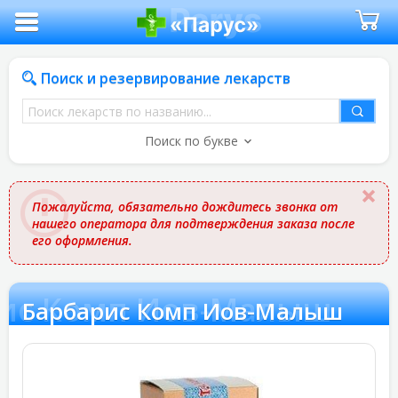
Поиск и резервирование лекарств
Поиск
лекарств
Поиск по букве
по
названию
Пожалуйста, обязательно дождитесь звонка от
нашего оператора для подтверждения заказа после
его оформления.
ис Комп Иов-Малыш
Барбарис Комп Иов-Малыш