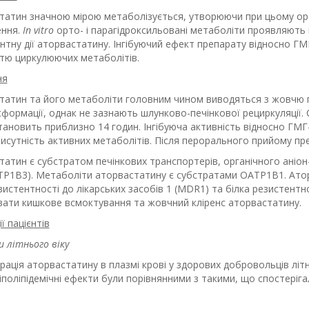
атин значною мірою метаболізується, утворюючи при цьому орто-
ення.
In vitro
орто- і парагідроксильовані метаболіти проявляють 
нтну дії аторвастатину. Інгібуючий ефект препарату відносно Г
стю циркулюючих метаболітів.
ня
татин та його метаболіти головним чином виводяться з жовчю пі
формації, однак не зазнають шлунково-печінкової рециркуляції. 
ановить приблизно 14 годин. Інгібуюча активність відносно ГМГ
исутність активних метаболітів. Після перорального прийому пр
татин є субстратом печінкових транспортерів, органічного аніо
TP1B3). Метаболіти аторвастатину є субстратами OATP1B1. Атор
зистентності до лікарських засобів 1 (MDR1) та білка резистент
ати кишкове всмоктування та жовчний кліренс аторвастатину.
ї пацієнтів
 літнього віку
ація аторвастатину в плазмі крові у здорових добровольців літн
гіполіпідемічні ефекти були порівнянними з такими, що спостеріга