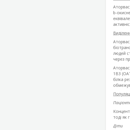
Аторваст
b-окисн
еквівале
активні
Виділен
Аторвас
біотранс
людей ст
через пр
Аторвас
1B3 (OA
білка ре
обмежув
Популяці
Пацієнти
Концентр
тоді як 
Діти