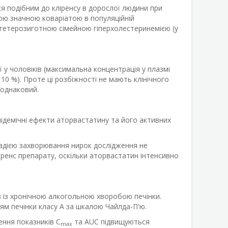
я подібним до кліренсу в дорослої людини при
ою значною коваріатою в популяційній
з гетерозиготною сімейною гіперхолестеринемією (у
ї у чоловіків (максимальна концентрація у плазмі
10 %). Проте ці розбіжності не мають клінічного
 однаковий.
підемічні ефекти аторвастатину та його активних
адією захворювання нирок дослідження не
ренс препарату, оскільки аторвастатин інтенсивно
в із хронічною алкогольною хворобою печінки.
ням печінки класу А за шкалою Чайлда-П'ю.
ення показників C
та AUC підвищуються
max