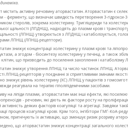
динаміка.
т містить активну речовину аторвастатин. Аторвастатин є селе
зи - ферменту, що визначає швидкість перетворення 3-гідрокси-
иком стеролів, зокрема холестерину. Тригліцериди та холестери
зької щільності (ЛПДНЩ), надходять до плазми крові і транспорт
 щільності (ЛПНЩ) утворюється з ЛПДНЩ і катаболізується, голо
рами ЛПНЩ (ЛПНЩ-рецептори).
атин знижує концентрації холестерину у плазмі крові та ліпопро
ктази, а згодом - біосинтезу холестерину у печінці, а також збі
і клітин, що призводить до посилення захоплення і катаболізму
татин знижує утворення ЛПНЩ та число частинок ЛПНЩ. Аторвас
сті ЛПНЩ-рецепторів у поєднанні зі сприятливими змінами якос
о знижує рівень холестерину (ХС) ЛПНЩ у пацієнтів з гомозигот
авжди реагувала на терапію гіполіпідемічними засобами.
иву на ліпіди плазми, аторвастатин має інші ефекти, які посилюю
зопреноїдів - речовин, які діють як фактори росту на проліферацію
 активність деяких факторів коагуляції та агрегації. Завдяки такі
ації процесів коагуляції крові. Крім того, інгібітори ГМГ-КоА-ре
ином, пригнічують їх активацію, що зменшує ризик розриву атер
ведено, що аторвастатин знижує концентрації загального холесте