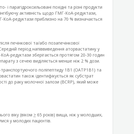
 і парагідроксильовані похідні та різні продукти
інгібуючу активність щодо ГМГ-КоА-редуктази,
МГ-КоА-редуктази приблизно на 70 % визначається
сля печінкової та/або позапечінкової
Середній період напіввиведення аторвастатину у
-КоА-редуктази зберігається протягом 20-30 годин
епарату з сечею виділяється менше ніж 2 % дози.
н-транспортуючого поліпептиду 1B1 (OATP1B1) та
вастатин також ідентифікується як субстрат
ності до раку молочної залози (BCRP), який може
ього віку (віком
>
65 років) вища, ніж у молодших,
лися у молодих пацієнтів.