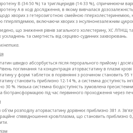
ротеїну B (34-50 %) та тригліцеридів (14-33 %), спричинюючи в
ротеїну А в ході дослідження, в якому вивчалася дозозалежніст
щодо хворих з гетерозиготною сімейною гіперхолестеринемією, 
ю гіперліпідемією, включаючи хворих з інсулінонезалежним цукро
ведено, що зниження рівнів загального холестерину, ХС ЛПНЩ та
 ускладнень та смертність від серцево-судинних захворювань.
кінетика.
ія
атин швидко абсорбується після перорального прийому і досягає
Рівень поглинання та концентрація аторвастатину в плазмі крові
атину у формі таблеток в порівнянні з розчином становить 95 т
атину становить приблизно 12-14 %, а системна доступність інг
но 30 %. Низька системна біодоступність зумовлена пресистемни
та біотрансформацією під час первинного проходження через печі
л
 об'єм розподілу аторвастатину дорівнює приблизно 381 л. Зв'я
раційне співвідношення кров/плазма, що становить приблизно 0,
ити.
ізм