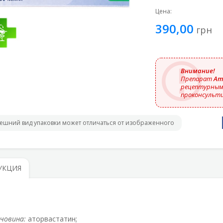
Цена:
390,00
грн
Внимание!
Препарат
Ат
рецептурным,
проконсульти
ешний вид упаковки может отличаться от изображенного
УКЦИЯ
ечовина:
аторвастатин;