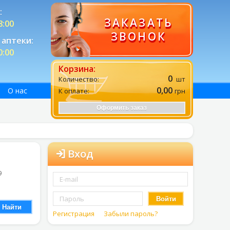
:
ЗАКАЗАТЬ
8:00
ЗВОНОК
аптеки:
0:00
Корзина:
0
Количество:
шт
0,00
О нас
К оплате:
грн
Оформить заказ
Вход
9
Войти
Найти
Регистрация
Забыли пароль?