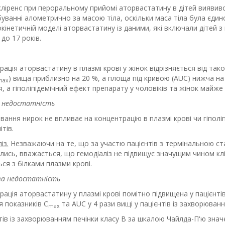
ліренс при пероральному прийомі аторвастатину в дітей виявивс
уванні алометрично за масою тіла, оскільки маса тіла була єдин
інетичній моделі аторвастатину із даними, які включали дітей 
6 до 17 років.
ація аторвастатину в плазмі крові у жінок відрізняється від тако
) вища приблизно на 20 %, а площа під кривою (AUC) нижча на 
max
, а гіполіпідемічний ефект препарату у чоловіків та жінок майже
 недостатність
ання нирок не впливає на концентрацію в плазмі крові чи гіполі
тів.
із.
Незважаючи на те, що за участю пацієнтів з термінальною ст
лись, вважається, що гемодіаліз не підвищує значущим чином клі
ься з білками плазми крові.
ва недостатність
ація аторвастатину у плазмі крові помітно підвищена у пацієнті
я показників C
та AUC у 4 рази вищі у пацієнтів із захворюван
max
тів із захворюванням печінки класу В за шкалою Чайлда-П'ю знач