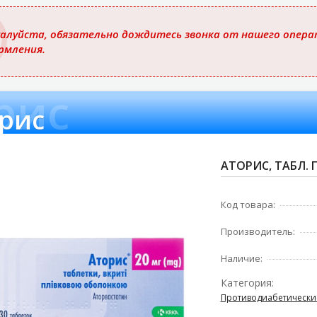
ю
алуйста, обязательно дождитесь звонка от нашего операт
рмления.
рис
рис
АТОРИС, ТАБЛ. П
Код товара:
Производитель:
Наличие:
Категория:
Противодиабетически