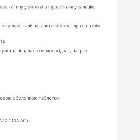
рвастатину у вигляді аторвастатину кальцію;
мікрокристалічна, лактози моногідрат, натрію
1);
кристалічна, лактози моногідрат, натрію
лівковою оболонкою таблетки.
 АТХ С10А А05.