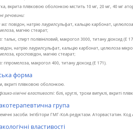
ка, вкрита плівковою оболонкою містить 10 мг, 20 мг, 40 мг ато
ні речовини:
 мг:
повідон, натрію лаурилсульфат, кальцію карбонат, целюлоза 
мелоза, магнію стеарат;
а:
тальк, спирт полівініловий, макрогол 3000, титану діоксид (Е 17
відон, натрію лаурилсульфат, кальцію карбонат, целюлоза мікро
елоза, кросповідон, магнію стеарат;
а:
гіпромелоза, макрогол 400, титану діоксид (Е 171).
ська форма
и, вкриті плівковою оболонкою.
фізико-хімічні властивості:
білі, круглі, трохи випуклі, вкриті п
котерапевтична група
демічні засоби. Інгібітори ГМГ-КоА-редуктази. Аторвастатин. Код
кологічні властивості