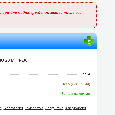
ора для подтверждения заказа после его
О 20 МГ, №30
2234
KRKA (Словения)
Есть в наличии
,
,
,
,
е
Гепатология
Гомеопатия
Сосудистые
Кардиология