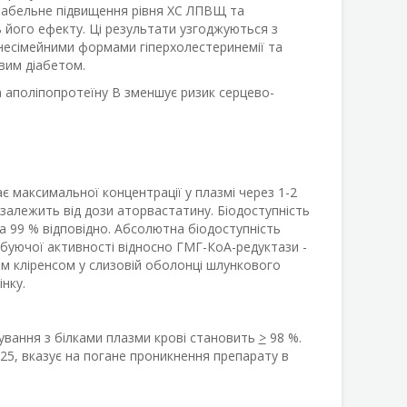
аріабельне підвищення рівня ХС ЛПВЩ та
ь його ефекту. Ці результати узгоджуються з
несімейними формами гіперхолестеринемії та
вим діабетом.
 аполіпопротеїну B зменшує ризик серцево-
 максимальної концентрації у плазмі через 1-2
 залежить від дози аторвастатину. Біодоступність
а 99 % відповідно. Абсолютна біодоступність
ібуючої активності відносно ГМГ-КоА-редуктази -
м кліренсом у слизовій оболонці шлункового
нку.
зування з білками плазми крові становить
>
98 %.
25, вказує на погане проникнення препарату в