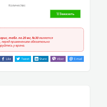
Количество:
Заказать
орис, табл. по 20 мг, №30
является
 перед применением обязательно
руйтесь у врача.
Like
Tweet
Share
Viber
E-mail