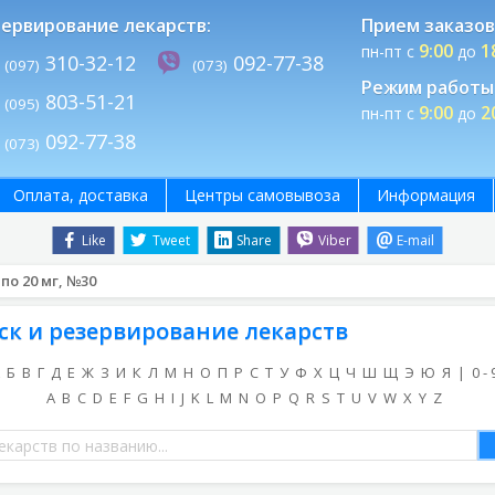
ервирование лекарств:
Прием заказов
9:00
1
пн-пт с
до
310-32-12
092-77-38
(097)
(073)
Режим работы 
803-51-21
(095)
9:00
2
пн-пт с
до
092-77-38
(073)
Оплата, доставка
Центры самовывоза
Информация
Like
Tweet
Share
Viber
E-mail
по 20 мг, №30
ск и резервирование лекарств
Б
В
Г
Д
Е
Ж
З
И
К
Л
М
Н
О
П
Р
С
Т
У
Ф
Х
Ц
Ч
Ш
Щ
Э
Ю
Я
|
0 - 
A
B
C
D
E
F
G
H
I
J
K
L
M
N
O
P
Q
R
S
T
U
V
W
X
Y
Z