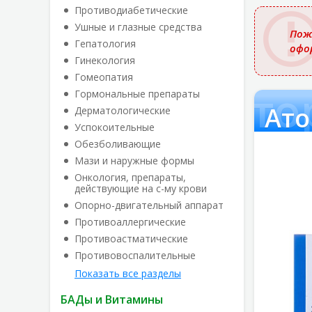
названи
Противодиабетические
Ушные и глазные средства
Пож
Гепатология
офо
Гинекология
Гомеопатия
Ато
Гормональные препараты
Ато
Дерматологические
Успокоительные
Обезболивающие
Мази и наружные формы
Онкология, препараты,
действующие на с-му крови
Опорно-двигательный аппарат
Противоаллергические
Противоастматические
Противовоспалительные
Показать все разделы
БАДы и Витамины