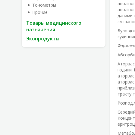
аполіпоп
Тонометры
аполіпоп
Прочие
даними 
змішано
Товары медицинского
назначения
Було до
судинних
Экопродукты
Фармако
Абсорбц
Аторваст
години. 
аторваст
аторваст
приблиз
тракту 
Розподі
Середній
Концент
еритроц
Метабол