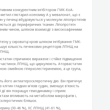
ктивним конкурентним інгібітором ГМК-КоА-
3-метил-глютарил-коензиму A у мевалонат, що є
н у печінці вбудовуються у молекули ліпопротеїнів
уються до периферичних тканин. Ліпопротеїн
вним чином, шляхом взаємодії з високоафінними
теїну у сироватці крові шляхом інгібування ГМК-
льшує кількість печінкових рецепторів ЛПНЩ на
 ЛПНЩ.
татин спричинює виражене і стійке підвищення
ті частинок ЛПНЩ, що циркулюють. Аторвастатин
ною сімейною гіперхолестеринемією, а це група,
ть його антиатеросклеротичну дію. Він пригнічує
 клітин гладких м'язів судин, зменшує в'язкість
й дії він покращує гемодинаміку і сприяє
дуктази впливають на метаболізм макрофагів і,
осклеротичних бляшок.
рину (30-46 %), ХС ЛПНЩ (41-61 %),