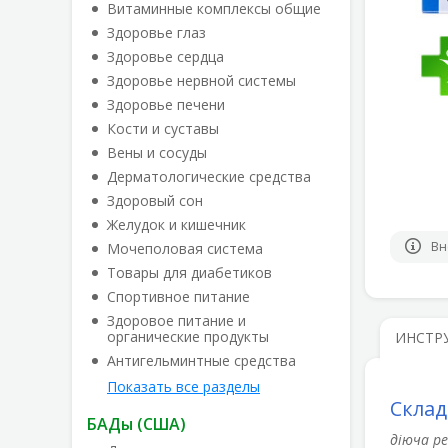
Витаминные комплексы общие
Здоровье глаз
Здоровье сердца
Здоровье нервной системы
Здоровье печени
Кости и суставы
Вены и сосуды
Дерматологические средства
Здоровый сон
Желудок и кишечник
Вн
Мочеполовая система
Товары для диабетиков
Спортивное питание
Здоровое питание и
органические продукты
ИНСТР
Антигельминтные средства
Показать все разделы
Склад
БАДы (США)
діюча р