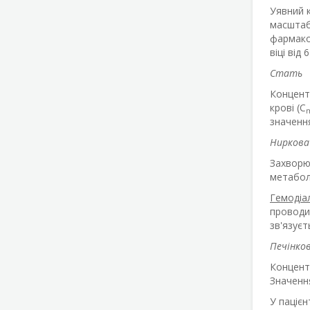
Уявний к
масштаб
фармакок
віці від 
Стать
Концентр
крові (C
значення
Ниркова
Захворюв
метаболі
Гемодіал
проводи
зв'язуєт
Печінко
Концентр
Значенн
У пацієн