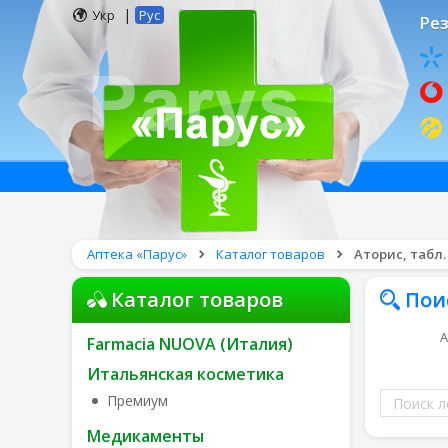
|
Укр
Рус
Рез
Аптека «Парус»
Каталог товаров
Аторис, табл. 
Каталог товаров
Пои
А
Farmacia NUOVA (Италия)
Итальянская косметика
Поиск
Премиум
лекарств
Медикаменты
по