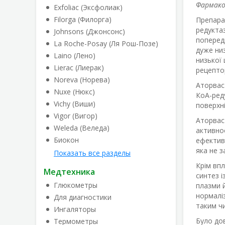
Фармако
Exfoliac (Эксфолиак)
Filorga (Филорга)
Препара
редукта
Johnsons (Джонсонс)
попередн
La Roche-Posay (Ля Рош-Позе)
дуже ни
Laino (Лено)
низької
Lierac (Лиерак)
рецепто
Noreva (Норева)
Аторваст
Nuxe (Нюкс)
КоА-реду
Vichy (Виши)
поверхн
Vigor (Вигор)
Аторвас
Weleda (Веледа)
активно
Биокон
ефективн
яка не з
Показать все разделы
Крім впл
Медтехника
синтез і
Глюкометры
плазми й
нормаліз
Для диагностики
таким ч
Ингаляторы
Було до
Термометры