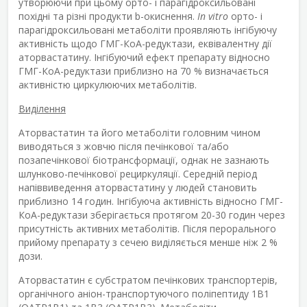
утворюючи при цьому орто- і парагідроксильовані
похідні та різні продукти b-окиснення.
In vitro
орто- і
парагідроксильовані метаболіти проявляють інгібуючу
активність щодо ГМГ-КоА-редуктази, еквівалентну дії
аторвастатину. Інгібуючий ефект препарату відносно
ГМГ-КоА-редуктази приблизно на 70 % визначається
активністю циркулюючих метаболітів.
Виділення
Аторвастатин та його метаболіти головним чином
виводяться з жовчю після печінкової та/або
позапечінкової біотрансформації, однак не зазнають
шлунково-печінкової рециркуляції. Середній період
напіввиведення аторвастатину у людей становить
приблизно 14 годин. Інгібуюча активність відносно ГМГ-
КоА-редуктази зберігається протягом 20-30 годин через
присутність активних метаболітів. Після перорального
прийому препарату з сечею виділяється менше ніж 2 %
дози.
Аторвастатин є субстратом печінкових транспортерів,
органічного аніон-транспортуючого поліпептиду 1B1