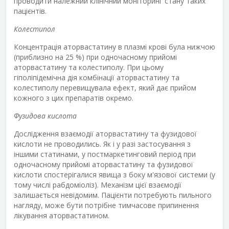
проводити належний клінічний моніторинг стану таких
пацієнтів.
Колестипол
Концентрація аторвастатину в плазмі крові була нижчою
(приблизно на 25 %) при одночасному прийомі
аторвастатину та колестиполу. При цьому
гіполіпідемічна дія комбінації аторвастатину та
колестиполу перевищувала ефект, який дає прийом
кожного з цих препаратів окремо.
Фузидова кислота
Дослідження взаємодії аторвастатину та фузидової
кислоти не проводились. Як і у разі застосування з
іншими статинами, у постмаркетинговий період при
одночасному прийомі аторвастатину та фузидової
кислоти спостерігалися явища з боку м'язової системи (у
тому числі рабдоміоліз). Механізм цієї взаємодії
залишається невідомим. Пацієнти потребують пильного
нагляду, може бути потрібне тимчасове припинення
лікування аторвастатином.