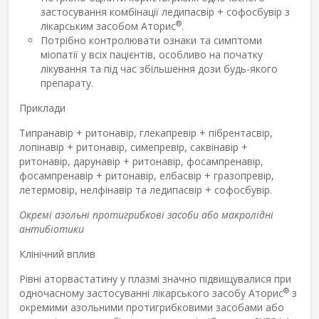
застосування комбінації ледипасвір + софосбувір з
®
лікарським засобом Аторис
.
Потрібно контролювати ознаки та симптоми
міопатії у всіх пацієнтів, особливо на початку
лікування та під час збільшення дози будь-якого
препарату.
Приклади
Типранавір + ритонавір, глекапревір + пібрентасвір,
лопінавір + ритонавір, симепревір, саквінавір +
ритонавір, дарунавір + ритонавір, фосампренавір,
фосампренавір + ритонавір, елбасвір + гразопревір,
летермовір, нелфінавір та ледипасвір + софосбувір.
Окремі азольні протигрибкові засоби або макролідні
антибіотики
Клінічний вплив
Рівні аторвастатину у плазмі значно підвищувалися при
®
одночасному застосуванні лікарського засобу Аторис
з
окремими азольними протигрибковими засобами або