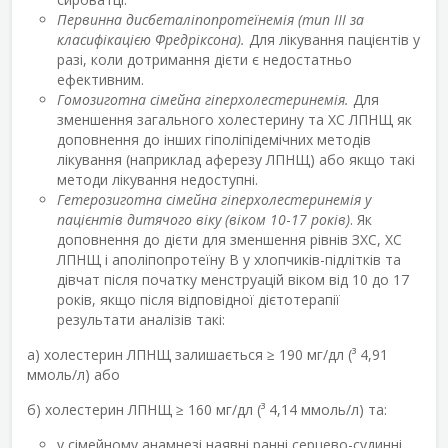
Первинна дисбеталіпопротеїнемія (тип III за
класифікацією Фредріксона).
Для лікування пацієнтів у
разі, коли дотримання дієти є недостатньо
ефективним.
Гомозиготна сімейна гіперхолестеринемія.
Для
зменшення загального холестерину та ХС ЛПНЩ як
доповнення до інших гіполіпідемічних методів
лікування (наприклад аферезу ЛПНЩ) або якщо такі
методи лікування недоступні.
Гетерозиготна сімейна гіперхолестеринемія у
пацієнтів дитячого віку (віком 10
-
17 років)
. Як
доповнення до дієти для зменшення рівнів ЗХС, ХС
ЛПНЩ і аполіпопротеїну В у хлопчиків-підлітків та
дівчат після початку менструацій віком від 10 до 17
років, якщо після відповідної дієтотерапії
результати аналізів такі:
a) холестерин ЛПНЩ залишається ≥ 190 мг/дл (³ 4,91
ммоль/л) або
б) холестерин ЛПНЩ ≥ 160 мг/дл (³ 4,14 ммоль/л) та:
у сімейному анамнезі наявні ранні серцево-судинні