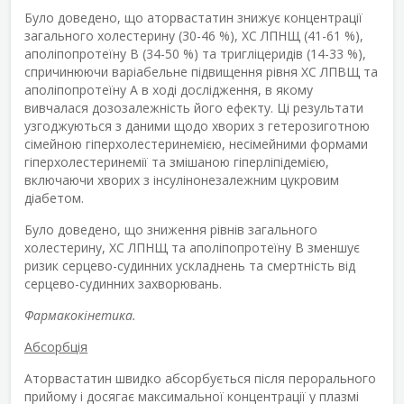
Було доведено, що аторвастатин знижує концентрації
загального холестерину (30-46 %), ХС ЛПНЩ (41-61 %),
аполіпопротеїну B (34-50 %) та тригліцеридів (14-33 %),
спричинюючи варіабельне підвищення рівня ХС ЛПВЩ та
аполіпопротеїну А в ході дослідження, в якому
вивчалася дозозалежність його ефекту. Ці результати
узгоджуються з даними щодо хворих з гетерозиготною
сімейною гіперхолестеринемією, несімейними формами
гіперхолестеринемії та змішаною гіперліпідемією,
включаючи хворих з інсулінонезалежним цукровим
діабетом.
Було доведено, що зниження рівнів загального
холестерину, ХС ЛПНЩ та аполіпопротеїну B зменшує
ризик серцево-судинних ускладнень та смертність від
серцево-судинних захворювань.
Фармакокінетика.
Абсорбція
Аторвастатин швидко абсорбується після перорального
прийому і досягає максимальної концентрації у плазмі