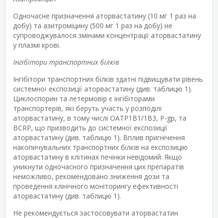
Одночасне призначення аторвастатину (10 мг 1 раз на
добу) та азитроміцину (500 мг 1 раз на добу) не
супроводжувалося змінами концентрації аторвастатину
у плазмі крові.
Інгібітори транспортних білків
Інгібітори транспортних білків здатні підвищувати рівень
системної експозиції аторвастатину (див. таблицю 1).
Циклоспорин та летермовір є інгібіторами
транспортерів, які беруть участь у розподілі
аторвастатину, в тому числі OATP1B1/1B3, P-gp, та
BCRP, що призводить до системної експозиції
аторвастатину (див. таблицю 1). Вплив пригнічення
накопичувальних транспортних білків на експозицію
аторвастатину в клітинах печінки невідомий. Якщо
уникнути одночасного призначення цих препаратів
неможливо, рекомендовано зниження дози та
проведення клінічного моніторингу ефективності
аторвастатину (див. таблицю 1).
Не рекомендується застосовувати аторвастатин