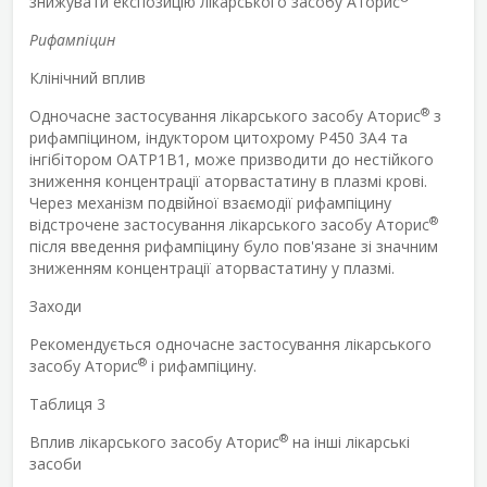
знижувати експозицію лікарського засобу Аторис
Рифампіцин
Клінічний вплив
®
Одночасне застосування лікарського засобу Аторис
з
рифампіцином, індуктором цитохрому P450 3A4 та
інгібітором OATP1B1, може призводити до нестійкого
зниження концентрації аторвастатину в плазмі крові.
Через механізм подвійної взаємодії рифампіцину
®
відстрочене застосування лікарського засобу Аторис
після введення рифампіцину було пов'язане зі значним
зниженням концентрації аторвастатину у плазмі.
Заходи
Рекомендується одночасне застосування лікарського
®
засобу Аторис
і рифампіцину.
Таблиця 3
®
Вплив лікарського засобу Аторис
на інші лікарські
засоби