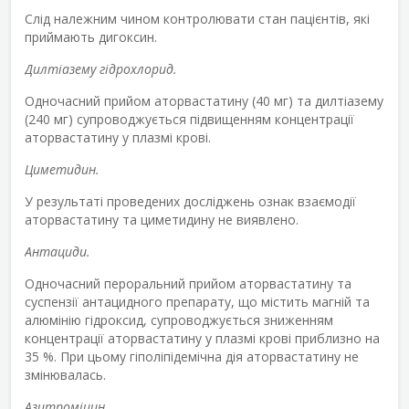
Слід належним чином контролювати стан пацієнтів, які
приймають дигоксин.
Дилтіазему гідрохлорид.
Одночасний прийом аторвастатину (40 мг) та дилтіазему
(240 мг) супроводжується підвищенням концентрації
аторвастатину у плазмі крові.
Циметидин.
У результаті проведених досліджень ознак взаємодії
аторвастатину та циметидину не виявлено.
Антациди.
Одночасний пероральний прийом аторвастатину та
суспензії антацидного препарату, що містить магній та
алюмінію гідроксид, супроводжується зниженням
концентрації аторвастатину у плазмі крові приблизно на
35 %. При цьому гіполіпідемічна дія аторвастатину не
змінювалась.
Азитроміцин