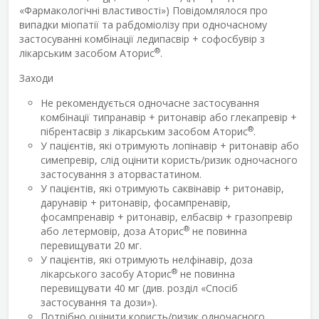
«Фармакологічні властивості») Повідомлялося про
випадки міопатії та рабдоміолізу при одночасному
застосуванні комбінації ледипасвір + софосбувір з
®
лікарським засобом Аторис
.
Заходи
Не рекомендується одночасне застосування
комбінації типранавір + ритонавір або глекапревір +
®
пібрентасвір з лікарським засобом Аторис
.
У пацієнтів, які отримують лопінавір + ритонавір або
симепревір, слід оцінити користь/ризик одночасного
застосування з аторвастатином.
У пацієнтів, які отримують саквінавір + ритонавір,
дарунавір + ритонавір, фосампренавір,
фосампренавір + ритонавір, елбасвір + гразопревір
®
або летермовір, доза Аторис
не повинна
перевищувати 20 мг.
У пацієнтів, які отримують нелфінавір, доза
®
лікарського засобу Аторис
не повинна
перевищувати 40 мг (див. розділ «Спосіб
застосування та дози»).
Потрібно оцінити користь/ризик одночасного