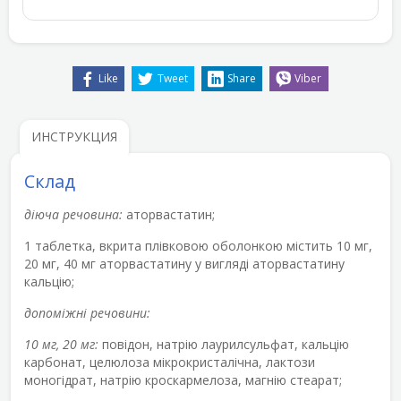
Like
Tweet
Share
Viber
ИНСТРУКЦИЯ
Склад
діюча речовина:
аторвастатин;
1 таблетка, вкрита плівковою оболонкою містить 10 мг,
20 мг, 40 мг аторвастатину у вигляді аторвастатину
кальцію;
допоміжні речовини:
10 мг, 20 мг:
повідон, натрію лаурилсульфат, кальцію
карбонат, целюлоза мікрокристалічна, лактози
моногідрат, натрію кроскармелоза, магнію стеарат;