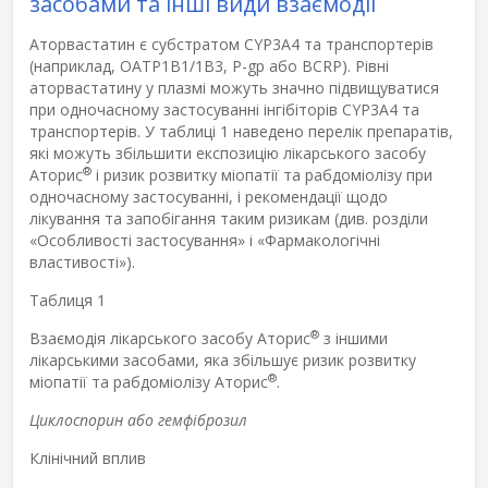
засобами та інші види взаємодії
Аторвастатин є субстратом CYP3A4 та транспортерів
(наприклад, OATP1B1/1B3, P-gp або BCRP). Рівні
аторвастатину у плазмі можуть значно підвищуватися
при одночасному застосуванні інгібіторів CYP3A4 та
транспортерів. У таблиці 1 наведено перелік препаратів,
які можуть збільшити експозицію лікарського засобу
®
Аторис
і ризик розвитку міопатії та рабдоміолізу при
одночасному застосуванні, і рекомендації щодо
лікування та запобігання таким ризикам (див. розділи
«Особливості застосування» і «Фармакологічні
властивості»).
Таблиця 1
®
Взаємодія лікарського засобу Аторис
з іншими
лікарськими засобами, яка збільшує ризик розвитку
®
міопатії та рабдоміолізу Аторис
.
Циклоспорин або гемфіброзил
Клінічний вплив