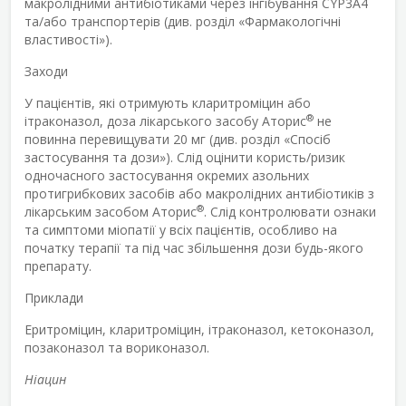
макролідними антибіотиками через інгібування CYP3A4
та/або транспортерів (див. розділ «Фармакологічні
властивості»).
Заходи
У пацієнтів, які отримують кларитроміцин або
®
ітраконазол, доза лікарського засобу Аторис
не
повинна перевищувати 20 мг (див. розділ «Спосіб
застосування та дози»). Слід оцінити користь/ризик
одночасного застосування окремих азольних
протигрибкових засобів або макролідних антибіотиків з
®
лікарським засобом Аторис
. Слід контролювати ознаки
та симптоми міопатії у всіх пацієнтів, особливо на
початку терапії та під час збільшення дози будь-якого
препарату.
Приклади
Еритроміцин, кларитроміцин, ітраконазол, кетоконазол,
позаконазол та вориконазол.
Ніацин