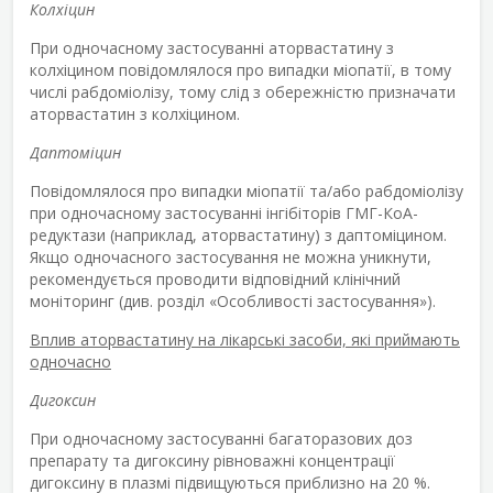
Колхіцин
При одночасному застосуванні аторвастатину з
колхіцином повідомлялося про випадки міопатії, в тому
числі рабдоміолізу, тому слід з обережністю призначати
аторвастатин з колхіцином.
Даптоміцин
Повідомлялося про випадки міопатії та/або рабдоміолізу
при одночасному застосуванні інгібіторів ГМГ-КоА-
редуктази (наприклад, аторвастатину) з даптоміцином.
Якщо одночасного застосування не можна уникнути,
рекомендується проводити відповідний клінічний
моніторинг (див. розділ «Особливості застосування»).
Вплив аторвастатину на лікарські засоби, які приймають
одночасно
Дигоксин
При одночасному застосуванні багаторазових доз
препарату та дигоксину рівноважні концентрації
дигоксину в плазмі підвищуються приблизно на 20 %.