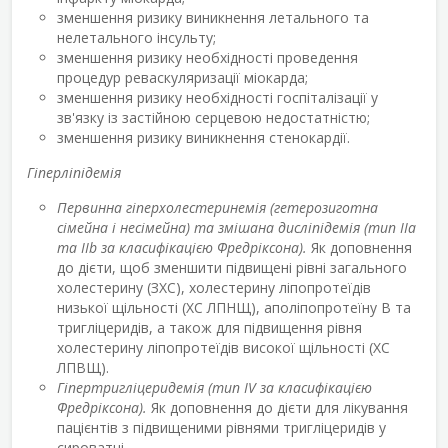
зменшення ризику виникнення летального та
нелетального інсульту;
зменшення ризику необхідності проведення
процедур реваскуляризації міокарда;
зменшення ризику необхідності госпіталізації у
зв'язку із застійною серцевою недостатністю;
зменшення ризику виникнення стенокардії.
Гіперліпідемія
Первинна гіперхолестеринемія (гетерозиготна
сімейна і несімейна) та змішана дисліпідемія (тип IІа
та IIb за класифікацією Фредріксона).
Як доповнення
до дієти, щоб зменшити підвищені рівні загального
холестерину (ЗХС), холестерину ліпопротеїдів
низької щільності (ХС ЛПНЩ), аполіпопротеїну В та
тригліцеридів, а також для підвищення рівня
холестерину ліпопротеїдів високої щільності (ХС
ЛПВЩ).
Гіпертригліцеридемія (тип IV за класифікацією
Фредріксона).
Як доповнення до дієти для лікування
пацієнтів з підвищеними рівнями тригліцеридів у
сироватці.