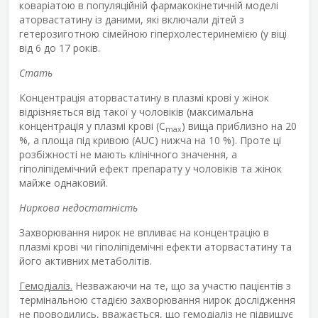
коваріатою в популяційній фармакокінетичній моделі
аторвастатину із даними, які включали дітей з
гетерозиготною сімейною гіперхолестеринемією (у віці
від 6 до 17 років.
Стать
Концентрація аторвастатину в плазмі крові у жінок
відрізняється від такої у чоловіків (максимальна
концентрація у плазмі крові (C
) вища приблизно на 20
max
%, а площа під кривою (AUC) нижча на 10 %). Проте ці
розбіжності не мають клінічного значення, а
гіполіпідемічний ефект препарату у чоловіків та жінок
майже однаковий.
Ниркова недостатність
Захворювання нирок не впливає на концентрацію в
плазмі крові чи гіполіпідемічні ефекти аторвастатину та
його активних метаболітів.
Гемодіаліз.
Незважаючи на те, що за участю пацієнтів з
термінальною стадією захворювання нирок дослідження
не проводились, вважається, що гемодіаліз не підвищує