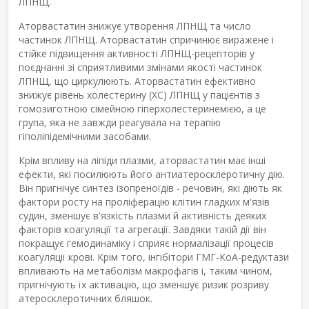
ЛПНЩ.
Аторвастатин знижує утворення ЛПНЩ та число
частинок ЛПНЩ. Аторвастатин спричинює виражене і
стійке підвищення активності ЛПНЩ-рецепторів у
поєднанні зі сприятливими змінами якості частинок
ЛПНЩ, що циркулюють. Аторвастатин ефективно
знижує рівень холестерину (ХС) ЛПНЩ у пацієнтів з
гомозиготною сімейною гіперхолестеринемією, а це
група, яка не завжди реагувала на терапію
гіполіпідемічними засобами.
Крім впливу на ліпіди плазми, аторвастатин має інші
ефекти, які посилюють його антиатеросклеротичну дію.
Він пригнічує синтез ізопреноїдів - речовин, які діють як
фактори росту на проліферацію клітин гладких м'язів
судин, зменшує в'язкість плазми й активність деяких
факторів коагуляції та агрегації. Завдяки такій дії він
покращує гемодинаміку і сприяє нормалізації процесів
коагуляції крові. Крім того, інгібітори ГМГ-КоА-редуктази
впливають на метаболізм макрофагів і, таким чином,
пригнічують їх активацію, що зменшує ризик розриву
атеросклеротичних бляшок.