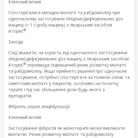
Клінічний вплив
Спостерігалися випадки міопатії та рабдоміолізу при
одночасному застосуванні ліпідомодифікувальних доз
ніацину (> 1 г/добу ніацину) з лікарським засобом
®
Аторис
.
Заходи
Слід зважити, чи користь від одночасного застосування
ліпідомодифікувальних доз ніацину з лікарським засобом
®
Аторис
перевищує підвищений ризик розвитку міопатії
та рабдоміолізу. Якщо прийнято рішення про одночасне
застосування, потрібно спостерігати за появою ознак та
симптомів міопатії у пацієнтів, особливо на початку
терапії і під час збільшення дози будь-якого з
препаратів.
Фібрати (окрім гемфіброзилу)
Клінічний вплив
Застосування фібратів як монотерапії може викликати
міопатію. Ризик розвитку міопатії та рабдоміолізу