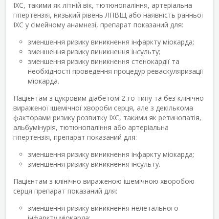
ІХС, такими як літній вік, тютюнопаління, артеріальна
гіпертензія, низький рівень ЛПВЩ або наявність ранньої
ІХС у сімейному анамнезі, препарат показаний для:
зменшення ризику виникнення інфаркту міокарда;
зменшення ризику виникнення інсульту;
зменшення ризику виникнення стенокардії та
необхідності проведення процедур реваскуляризації
міокарда.
Пацієнтам з цукровим діабетом 2-го типу та без клінічно
вираженої ішемічної хвороби серця, але з декількома
факторами ризику розвитку ІХС, такими як ретинопатія,
альбумінурія, тютюнопаління або артеріальна
гіпертензія, препарат показаний для:
зменшення ризику виникнення інфаркту міокарда;
зменшення ризику виникнення інсульту.
Пацієнтам з клінічно вираженою ішемічною хворобою
серця препарат показаний для:
зменшення ризику виникнення нелетального
інфаркту міокарда;