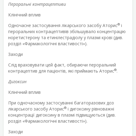
Пероральні контрацептиви
Клінічний вплив
®
Одночасне застосування лікарського засобу Аторис
і
пероральних контрацептивів збільшувало концентрацію
норетистерону та етинілестрадіолу у плазмі крові (див.
розділ «Фармакологічні властивості»).
Заходи
Слід враховувати цей факт, обираючи пероральний
®
контрацептив для пацієнтів, які приймають Аторис
.
Дигоксин
Клінічний вплив
При одночасному застосуванні багаторазових доз
®
лікарського засобу Аторис
і дигоксину рівноважні
концентрації дигоксину в плазмі підвищуються (див.
розділ «Фармакологічні властивості»).
Заходи