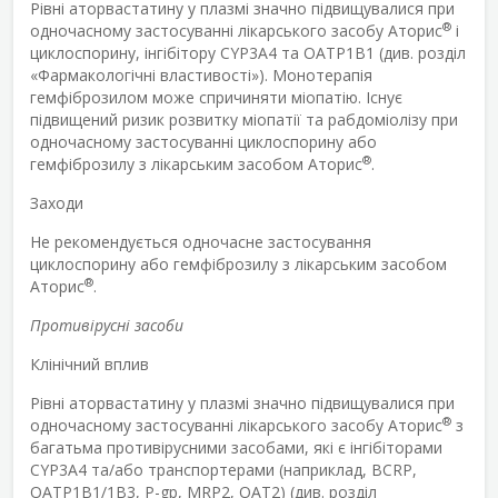
Рівні аторвастатину у плазмі значно підвищувалися при
®
одночасному застосуванні лікарського засобу Аторис
і
циклоспорину, інгібітору CYP3A4 та OATP1B1 (див. розділ
«Фармакологічні властивості»). Монотерапія
гемфіброзилом може спричиняти міопатію. Існує
підвищений ризик розвитку міопатії та рабдоміолізу при
одночасному застосуванні циклоспорину або
®
гемфіброзилу з лікарським засобом Аторис
.
Заходи
Не рекомендується одночасне застосування
циклоспорину або гемфіброзилу з лікарським засобом
®
Аторис
.
Противірусні засоби
Клінічний вплив
Рівні аторвастатину у плазмі значно підвищувалися при
®
одночасному застосуванні лікарського засобу Аторис
з
багатьма противірусними засобами, які є інгібіторами
CYP3A4 та/або транспортерами (наприклад, BCRP,
OATP1B1/1B3, P-gp, MRP2, OAT2) (див. розділ