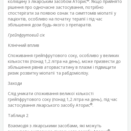
®
колхіцину з лікарським засобом Аторис
. Якщо прийнято
рішення про одночасне застосування, потрібно
спостерігати за появою ознак та симптомів міопатії у
пацієнтів, особливо на початку терапії і під час
збільшення дози будь-якого з препаратів.
Грейпфрутовий сік
Клінічний вплив
Споживання грейпфрутового соку, особливо у великих
кількостях (понад 1,2 літра на день), може призвести до
збільшення рівнів аторвастатину в плазмі і підвищити
ризик розвитку міопатії та рабдоміолізу.
Заходи
Слід уникати споживання великої кількості
грейпфрутового соку (понад 1,2 літра на день), під час
®
застосування лікарського засобу Аторис
.
Таблиця 2
Взаємодія з лікарськими засобами, які можуть
®