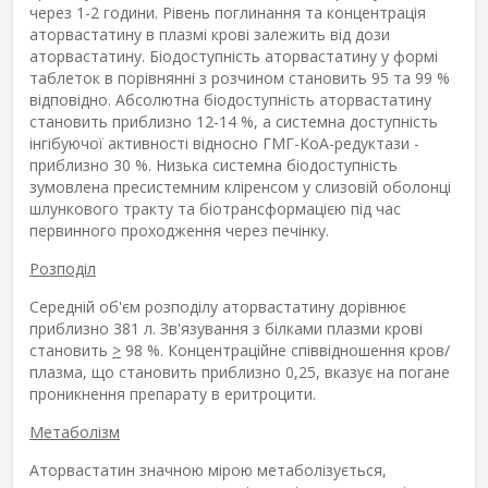
через 1-2 години. Рівень поглинання та концентрація
аторвастатину в плазмі крові залежить від дози
аторвастатину. Біодоступність аторвастатину у формі
таблеток в порівнянні з розчином становить 95 та 99 %
відповідно. Абсолютна біодоступність аторвастатину
становить приблизно 12-14 %, а системна доступність
інгібуючої активності відносно ГМГ-КоА-редуктази -
приблизно 30 %. Низька системна біодоступність
зумовлена пресистемним кліренсом у слизовій оболонці
шлункового тракту та біотрансформацією під час
первинного проходження через печінку.
Розподіл
Середній об'єм розподілу аторвастатину дорівнює
приблизно 381 л. Зв'язування з білками плазми крові
становить
>
98 %. Концентраційне співвідношення кров/
плазма, що становить приблизно 0,25, вказує на погане
проникнення препарату в еритроцити.
Метаболізм
Аторвастатин значною мірою метаболізується,