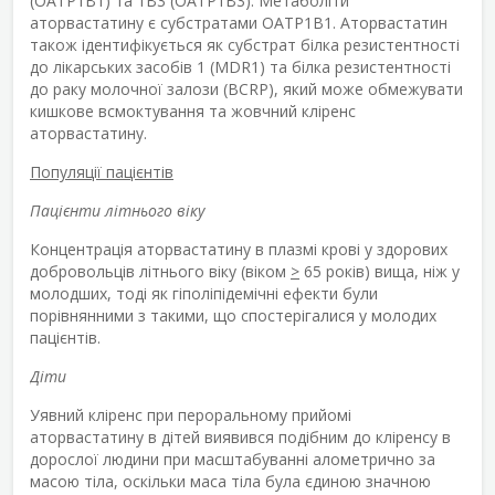
(OATP1B1) та 1B3 (OATP1B3). Метаболіти
аторвастатину є субстратами OATP1B1. Аторвастатин
також ідентифікується як субстрат білка резистентності
до лікарських засобів 1 (MDR1) та білка резистентності
до раку молочної залози (BCRP), який може обмежувати
кишкове всмоктування та жовчний кліренс
аторвастатину.
Популяції пацієнтів
Пацієнти літнього віку
Концентрація аторвастатину в плазмі крові у здорових
добровольців літнього віку (віком
>
65 років) вища, ніж у
молодших, тоді як гіполіпідемічні ефекти були
порівнянними з такими, що спостерігалися у молодих
пацієнтів.
Діти
Уявний кліренс при пероральному прийомі
аторвастатину в дітей виявився подібним до кліренсу в
дорослої людини при масштабуванні алометрично за
масою тіла, оскільки маса тіла була єдиною значною