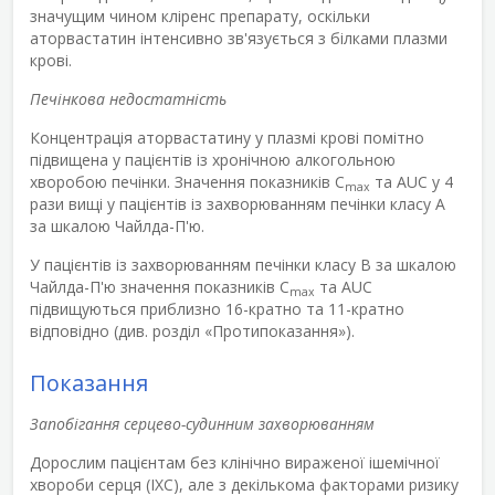
значущим чином кліренс препарату, оскільки
аторвастатин інтенсивно зв'язується з білками плазми
крові.
Печінкова недостатність
Концентрація аторвастатину у плазмі крові помітно
підвищена у пацієнтів із хронічною алкогольною
хворобою печінки. Значення показників C
та AUC у 4
max
рази вищі у пацієнтів із захворюванням печінки класу А
за шкалою Чайлда-П'ю.
У пацієнтів із захворюванням печінки класу В за шкалою
Чайлда-П'ю значення показників C
та AUC
max
підвищуються приблизно 16-кратно та 11-кратно
відповідно (див. розділ «Протипоказання»).
Показання
Запобігання серцево-судинним захворюванням
Дорослим пацієнтам без клінічно вираженої ішемічної
хвороби серця (ІХС), але з декількома факторами ризику