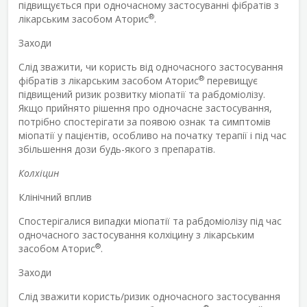
підвищується при одночасному застосуванні фібратів з
®
лікарським засобом Аторис
.
Заходи
Слід зважити, чи користь від одночасного застосування
®
фібратів з лікарським засобом Аторис
перевищує
підвищений ризик розвитку міопатії та рабдоміолізу.
Якщо прийнято рішення про одночасне застосування,
потрібно спостерігати за появою ознак та симптомів
міопатії у пацієнтів, особливо на початку терапії і під час
збільшення дози будь-якого з препаратів.
Колхіцин
Клінічний вплив
Спостерігалися випадки міопатії та рабдоміолізу під час
одночасного застосування колхіцину з лікарським
®
засобом Аторис
.
Заходи
Слід зважити користь/ризик одночасного застосування