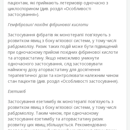
пацієнтам, які приймають летермовір одночасно з
циклоспорином (див. розділ «Особливості
застосування»).
Гемфіброзил/ похідні фібринової кислоти
Застосування фібратів як монотерапії пов'язують з
розвитком явищ з боку м'язової системи, у тому числі
рабдоміолізу. Ризик таких подій може бути підвищений
при одночасному прийомі похідних фібринової кислоти
та аторвастатину. Якщо неможливо уникнути
одночасного застосування, слід застосовувати
найнижчу дозу аторвастатину для досягнення
терапевтичної дози та контролювати належним чином
стан пацієнтів (див. розділ «Особливості застосування).
Езетиміб
Застосування езетимібу як монотерапії пов'язують з
розвитком явищ з боку м'язової системи, у тому числі
рабдоміолізу. Таким чином, при одночасному
застосуванні езетимібу та аторвастатину ризик
розвитку цих явищ збільшується. Рекомендовано