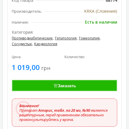
68774
Код товара:
KRKA (Словения)
Производитель:
Есть в наличии
Наличие:
Категория:
,
,
,
Противодиабетические
Гепатология
Гомеопатия
,
Сосудистые
Кардиология
Цена:
Количество:
1 019,00
грн
Заказать
Внимание!
Препарат
Аторис, табл. по 20 мг, №90
является
рецептурным, перед применением обязательно
проконсультируйтесь у врача.