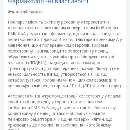
Фармакологічні властивості
Фармакодинаміка.
Препарат містить активну речовину аторвастатин.
Аторвастатин є селективним конкурентним інгібітором
ГМК-КоА-редуктази - ферменту, що визначає швидкість
перетворення 3-гідрокси-3-метил-глютарил-коензиму A у
мевалонат, що є попередником стеролів, зокрема
холестерину. Тригліцериди та холестерин у печінці
вбудовуються у молекули ліпопротеїнів дуже низької
щільності (ЛПДНЩ), надходять до плазми крові і
транспортуються до периферичних тканин. Ліпопротеїн
низької щільності (ЛПНЩ) утворюється з ЛПДНЩ і
катаболізується, головним чином, шляхом взаємодії з
високоафінними рецепторами ЛПНЩ (ЛПНЩ-рецептори).
Аторвастатин знижує концентрації холестерину у плазмі
крові та ліпопротеїну у сироватці крові шляхом
інгібування ГМК-КоА-редуктази, а згодом - біосинтезу
холестерину у печінці, а також збільшує кількість
печінкових рецепторів ЛПНЩ на поверхні клітин, що
призводить до посилення захоплення і катаболізму