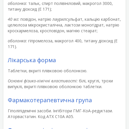
оболонка:
тальк, спирт полівініловий, макрогол 3000,
титану діоксид (Е 171);
40 мг:
повідон, натрію лаурилсульфат, кальцію карбонат,
целюлоза мікрокристалічна, лактози моногідрат, натрію
кроскармелоза, кросповідон, магнію стеарат;
оболонка:
гіпромелоза, макрогол 400, титану діоксид (Е
171).
Лікарська форма
Таблетки, вкриті плівковою оболонкою.
Основні фізико-хімічні властивості:
білі, круглі, трохи
випуклі, вкриті плівковою оболонкою таблетки.
Фармакотерапевтична група
Гіполіпідемічні засоби. Інгібітори ГМГ-КоА-редуктази.
Аторвастатин. Код АТХ С10А А05.