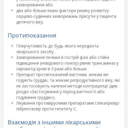
захворювання або
два або більше інших фактори ризику розвитку
серцево-судинних захворювань присутні у пацієнта
дитячого віку.
Протипоказання
Гіперчутливість до будь-якого інгредієнта
лікарського засобу .
Захворювання печінки в гострій фазі або стійке
підвищення (невідомого генезу) рівнів трансаміназ у
сироватці крові в 3 рази або більше.
Препарат протипоказаний вагітним, жінкам які
годують груддю, та жінкам репродуктивного віку, які
не застосовують належні методи контрацепції (див.
розділ «Застосування у період вагітності або
годування груддю»).
Лікування противірусними препаратами глекапревір/
пібрентасвір проти гепатиту С.
Взаємодія з іншими лікарськими