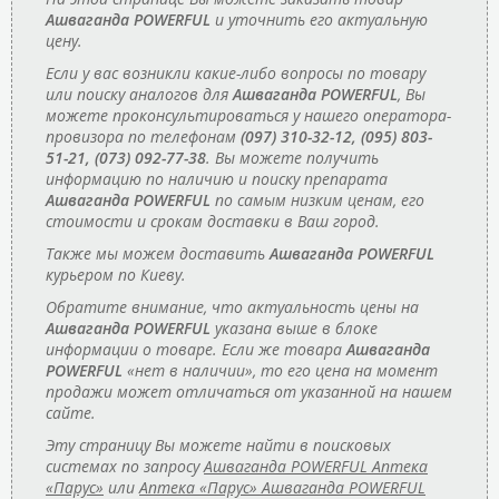
Ашваганда POWERFUL
и уточнить его актуальную
цену.
Если у вас возникли какие-либо вопросы по товару
или поиску аналогов для
Ашваганда POWERFUL
, Вы
можете проконсультироваться у нашего оператора-
провизора по телефонам
(097) 310-32-12, (095) 803-
51-21, (073) 092-77-38
. Вы можете получить
информацию по наличию и поиску препарата
Ашваганда POWERFUL
по самым низким ценам, его
стоимости и срокам доставки в Ваш город.
Также мы можем доставить
Ашваганда POWERFUL
курьером по Киеву.
Обратите внимание, что актуальность цены на
Ашваганда POWERFUL
указана выше в блоке
информации о товаре. Если же товара
Ашваганда
POWERFUL
«нет в наличии», то его цена на момент
продажи может отличаться от указанной на нашем
сайте.
Эту страницу Вы можете найти в поисковых
системах по запросу
Ашваганда POWERFUL Аптека
«Парус»
или
Аптека «Парус» Ашваганда POWERFUL