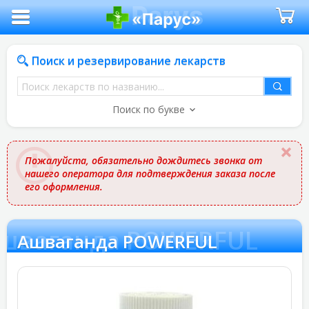
Поиск и резервирование лекарств
Поиск
лекарств
Поиск по букве
по
названию
Пожалуйста, обязательно дождитесь звонка от
нашего оператора для подтверждения заказа после
его оформления.
шваганда POWERFUL
Ашваганда POWERFUL