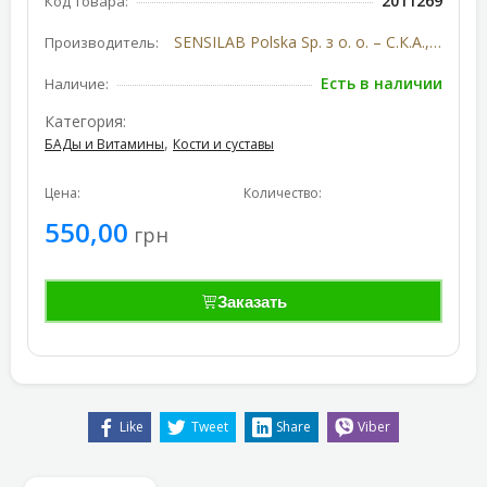
2011269
Код товара:
SENSILAB Polska Sp. з о. о. – С.К.А., Польша
Производитель:
Есть в наличии
Наличие:
Категория:
,
БАДы и Витамины
Кости и суставы
Цена:
Количество:
550,00
грн
Заказать
Like
Tweet
Share
Viber