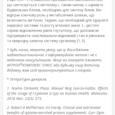
що синтезується з метіоніну і, таким чином, є одним із
будівельних блоків, необхідних для синтезу білків. Він
відіграє ключову роль у метаболічних шляхах, що
включають метіонін, таурин, що необхідний для здоров'я
нервової системи та росту м'язової маси. L- цистеїн
сприяє відновленню рівня глутатіону, що допомагає
підтримувати окислювально-відновний стан в рівновазі
та природну захисну систему організму [1-3].
* Будь ласка, зверніть увагу, що ці дослідження
надаються виключно з інформаційною метою і не є
медичною консультацією. Якщо ви плануєте вживати
®
АРТРОН
КОМПЛЕКС ПЛЮС або будь-яку іншу дієтичну
добавку, вам слід проконсультуватися з лікарем
.
* Літературні джерела:
1. Noelia Clemente Plaza, Manuel Reig García-Galbis. Effects
of the Usage of l-Cysteine (l-Cys) on Human Health. Molecules.
2018 Mar; 23(3): 575.
2. Robert A McPherson, Gil Hardy. Clinical and nutritional
benefits of cysteine-enriched protein supplements. Curr Opin