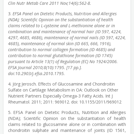
Clin Nutr Metab Care 2011 Nov;14(6):562-8.
3.
EFSA Panel on Dietetic Products, Nutrition and Allergies
(NDA); Scientific Opinion on the substantiation of health
claims related to L-cysteine and L-methionine alone or in
combination and maintenance of normal hair (ID 597, 4224,
4297, 4685, 4686), maintenance of normal nails (ID 597, 4224,
4685), maintenance of normal skin (ID 665, 666, 1916),
contribution to normal collagen formation (ID 4685) and
contribution to normal glutathione formation (ID 1745)
pursuant to Article 13(1) of Regulation (EC) No 1924/2006.
EFSA Journal 2010;8(10):1795. [17 pp.].
doi:10.2903/j.efsa.2010.1795.
4. Jörg Jerosch. Effects of Glucosamine and Chondroitin
Sulfate on Cartilage Metabolism in OA: Outlook on Other
Nutrient Partners Especially Omega-3 Fatty Acids. Int J
Rheumatol. 2011; 2011: 969012. doi: 10.1155/2011/969012
5. EFSA Panel on Dietetic Products, Nutrition and Allergies
(NDA); Scientific Opinion on the substantiation of health
claims related to glucosamine alone or in combination with
chondroitin sulphate and maintenance of joints (ID 1561,