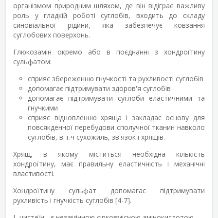
організмом природним шляхом, де він відіграє важливу
роль у гладкій роботі суглобів, входить до складу
синовіальної рідини, яка забезпечує ковзання
суглобових поверхонь.
Глюкозамін окремо або в поєднанні з хондроїтину
сульфатом:
сприяє збереженню гнучкості та рухливості суглобів
допомагає підтримувати здоров'я суглобів
допомагає підтримувати суглоби еластичними та
гнучкими
сприяє відновленню хряща і закладає основу для
повсякденної перебудови сполучної тканин навколо
суглобів, в т.ч сухожиль, зв'язок і хрящів.
Хрящ, в якому міститься необхідна кількість
хондроїтину, має правильну еластичність і механічні
властивості.
Хондроїтину сульфат допомагає підтримувати
рухливість і гнучкість суглобів [4-7].
L-цистеїн
- є незамінною сірковмісною амінокислотою,