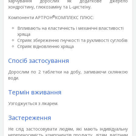
харчування дорослих як додаткове джерело
хондроїтину, глюкозаміну та L-цистеїну.
®
Компоненти АРТРОН
КОМПЛЕКС ПЛЮС:
Впливають на еластичність і механічні властивості
хряща
Сприяє збереженню гнучкості та рухливості суглобів
Сприяє відновленню хряща
Спосіб застосування
Дорослим по 2 таблетки на добу, запиваючи склянкою
води.
Термін вживання
Узгоджується з лікарем.
Застереження
Не слід застосовувати людям, які мають індивідуальну
непереносимість компонентів продукту, дітям, вагітним