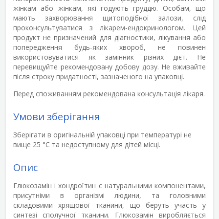
жінкам або жінкам, які годують груддю. Особам, що
мають захворювання щитоподібної залози, слід
проконсультуватися з лікарем-ендокринологом. Цей
продукт не призначений для діагностики, лікування або
попередження будь-яких хвороб, не повинен
використовуватися як замінник різних дієт. Не
перевищуйте рекомендовану добову дозу. Не вживайте
після строку придатності, зазначеного на упаковці.
Перед споживанням рекомендована консультація лікаря.
Умови зберігання
Зберігати в оригінальній упаковці при температурі не
вище 25 °С та недоступному для дітей місці.
Опис
Глюкозамін і хондроїтин
є натуральними компонентами,
присутніми в організмі людини, та головними
складовими хрящової тканини, що беруть участь у
синтезі сполучної тканини. Глюкозамін виробляється