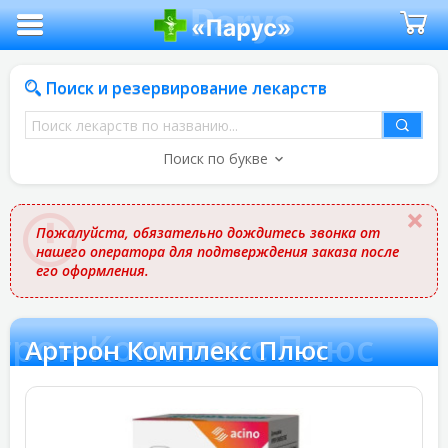
Поиск и резервирование лекарств
Поиск
лекарств
Поиск по букве
по
названию
Пожалуйста, обязательно дождитесь звонка от
нашего оператора для подтверждения заказа после
его оформления.
трон Комплекс Плюс
Артрон Комплекс Плюс