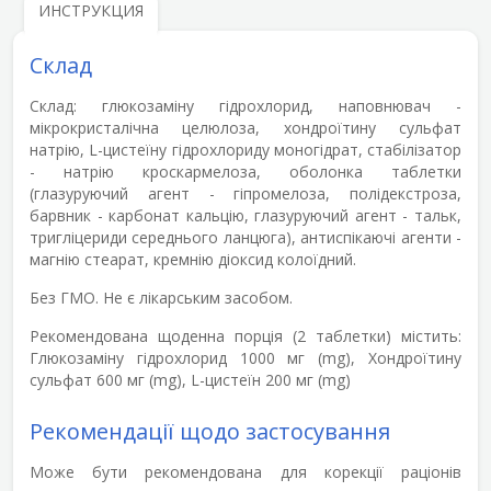
ИНСТРУКЦИЯ
Склад
Склад:
глюкозаміну гідрохлорид, наповнювач -
мікрокристалічна целюлоза, хондроїтину сульфат
натрію, L-цистеїну гідрохлориду моногідрат, стабілізатор
- натрію кроскармелоза, оболонка таблетки
(глазуруючий агент - гіпромелоза, полідекстроза,
барвник - карбонат кальцію, глазуруючий агент - тальк,
тригліцериди середнього ланцюга), антиспікаючі агенти -
магнію стеарат, кремнію діоксид колоїдний.
Без ГМО.
Не є лікарським засобом.
Рекомендована щоденна порція (2 таблетки) містить:
Глюкозаміну гідрохлорид 1000 мг (mg), Хондроїтину
сульфат 600 мг (mg), L-цистеїн 200 мг (mg)
Рекомендації щодо застосування
Може бути рекомендована для корекції раціонів