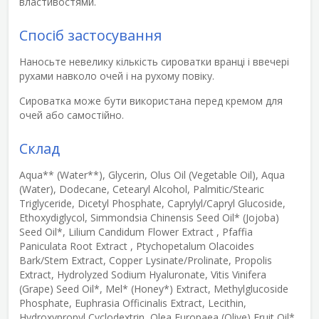
властивостями.
Спосіб застосування
Наносьте невелику кількість сироватки вранці і ввечері
рухами навколо очей і на рухому повіку.
Сироватка може бути використана перед кремом для
очей або самостійно.
Склад
Aqua** (Water**), Glycerin, Olus Oil (Vegetable Oil), Aqua
(Water), Dodecane, Cetearyl Alcohol, Palmitic/Stearic
Triglyceride, Dicetyl Phosphate, Caprylyl/Capryl Glucoside,
Ethoxydiglycol, Simmondsia Chinensis Seed Oil* (Jojoba)
Seed Oil*, Lilium Candidum Flower Extract , Pfaffia
Paniculata Root Extract , Ptychopetalum Olacoides
Bark/Stem Extract, Copper Lysinate/Prolinate, Propolis
Extract, Hydrolyzed Sodium Hyaluronate, Vitis Vinifera
(Grape) Seed Oil*, Mel* (Honey*) Extract, Methylglucoside
Phosphate, Euphrasia Officinalis Extract, Lecithin,
Hydroxypropyl Cyclodextrin, Olea Europaea (Olive) Fruit Oil*,