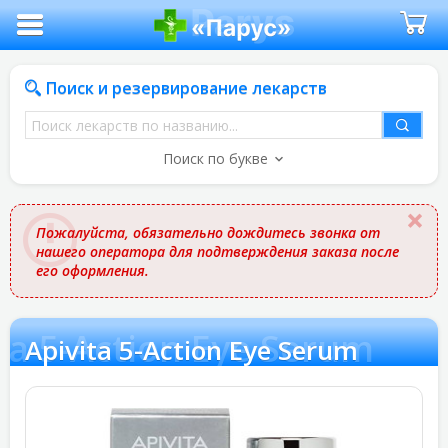
Поиск и резервирование лекарств
Поиск
лекарств
Поиск по букве
по
названию
Пожалуйста, обязательно дождитесь звонка от
нашего оператора для подтверждения заказа после
его оформления.
ta 5-Action Eye Serum
Apivita 5-Action Eye Serum