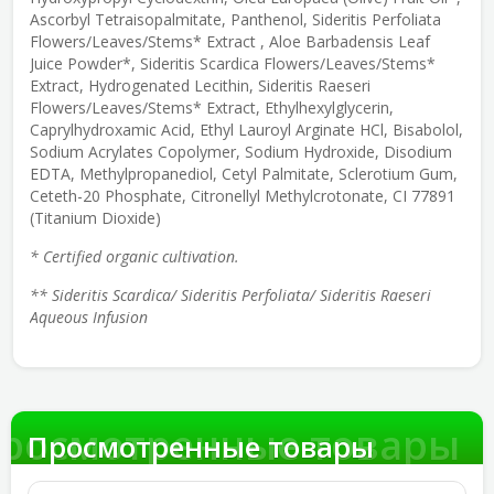
Ascorbyl Tetraisopalmitate, Panthenol, Sideritis Perfoliata
Flowers/Leaves/Stems* Extract , Aloe Barbadensis Leaf
Juice Powder*, Sideritis Scardica Flowers/Leaves/Stems*
Extract, Hydrogenated Lecithin, Sideritis Raeseri
Flowers/Leaves/Stems* Extract, Ethylhexylglycerin,
Caprylhydroxamic Acid, Ethyl Lauroyl Arginate HCl, Bisabolol,
Sodium Acrylates Copolymer, Sodium Hydroxide, Disodium
EDTA, Methylpropanediol, Cetyl Palmitate, Sclerotium Gum,
Ceteth-20 Phosphate, Citronellyl Methylcrotonate, CI 77891
(Titanium Dioxide)
* Certified organic cultivation.
** Sideritis Scardica/ Sideritis Perfoliata/ Sideritis Raeseri
Aqueous Infusion
росмотренные товары
Просмотренные товары