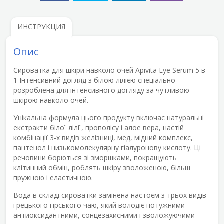
ИНСТРУКЦИЯ
Опис
Сироватка для шкіри навколо очей Аpivita Eye Serum 5 в
1 Інтенсивний догляд з білою лілією спеціально
розроблена для інтенсивного догляду за чутливою
шкірою навколо очей.
Унікальна формула цього продукту включає натуральні
екстракти білої лілії, прополісу і алое вера, настій
комбінації 3-х видів желізниці, мед, мідний комплекс,
пантенол і низькомолекулярну гіалуронову кислоту. Ці
речовини борються зі зморшками, покращують
клітинний обмін, роблять шкіру зволоженою, більш
пружною і еластичною.
Вода в складі сироватки замінена настоєм з трьох видів
грецького гірського чаю, який володіє потужними
антиоксидантними, сонцезахисними і зволожуючими