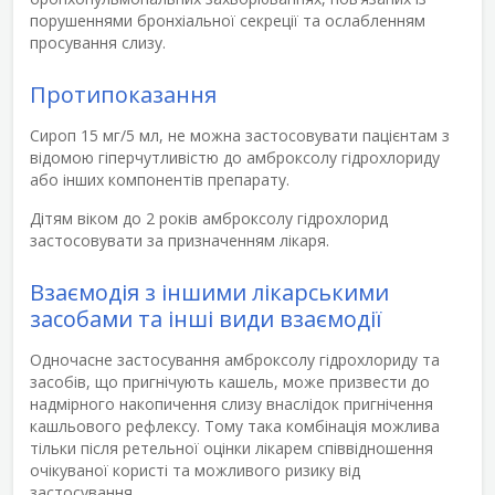
порушеннями бронхіальної секреції та ослабленням
просування слизу.
Протипоказання
Сироп 15 мг/5 мл, не можна застосовувати пацієнтам з
відомою гіперчутливістю до амброксолу гідрохлориду
або інших компонентів препарату.
Дітям віком до 2 років амброксолу гідрохлорид
застосовувати за призначенням лікаря.
Взаємодія з іншими лікарськими
засобами та інші види взаємодії
Одночасне застосування амброксолу гідрохлориду та
засобів, що пригнічують кашель, може призвести до
надмірного накопичення слизу внаслідок пригнічення
кашльового рефлексу. Тому така комбінація можлива
тільки після ретельної оцінки лікарем співвідношення
очікуваної користі та можливого ризику від
застосування.