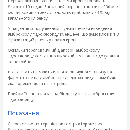
Період напіввиведення з плазми крові становить
близько 10 годин. Загальний кліренс становить 660 мл/
хв. Нирковий кліренс становить приблизно 83 % від
загального кліренсу.
У пацієнтів із порушенням функції печінки виведення
амброксолу гідрохлориду зменшене, що зумовлює в 1,3-
2 рази вищий рівень у плазмі крові.
Оскільки терапевтичний діапазон амброксолу
гідрохлориду достатньо широкий, змінювати дозування
не потрібно.
Вік та стать не мають клінічно значущого впливу на
фармакокінетику амброксолу гідрохлориду, тому будь-
яка корекція дози не потрібна.
Прийом їжі не впливає на біодоступність амброксолу
гідрохлориду.
Показання
Секретолітична терапія при гострих і хронічних
бронхопульмональних захворюваннях, пов’язаних із