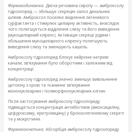
Фармакодинаміка.
Діюча речовина сиропу — амброксолу
гідрохлорид — збільшує секрецію залоз дихальних
шляхів. Амброксол посилює виділення легеневого
сурфактанта і стимулює циліарну активність, внаслідок
чого полегшується відділення слизу та його виведення
(мукоциліарний кліренс). Активація секреції рідини і
збільшення мукоциліарного кліренсу полегшують
виведення слизу та зменшують кашель.
Амброксолу гідрохлорид блокує нейронні натрієві
канали; зв’язування було оборотним і залежним від
концентрації.
Амброксолу гідрохлорид значно зменшує вивільнення
цитокіну з крові та тканинне зв’язування
мононуклеарних і поліморфнонуклеарних клітин.
Після застосування амброксолу гідрохлориду
підвищується концентрація антибіотиків (амоксициліну,
цефуроксиму, еритроміцину) у бронхолегеневому секреті
та у мокротинні.
Фармакокінетика.
Абсорбція амброксолу гідрохлориду