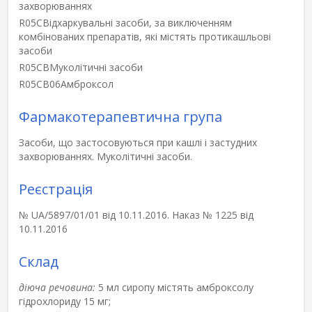
захворюваннях
R05C
Відхаркувальні засоби, за виключенням
комбінованих препаратів, які містять протикашльові
засоби
R05CB
Муколітичні засоби
R05CB06
Амброксол
Фармакотерапевтична група
Засоби, що застосовуються при кашлі і застудних
захворюваннях. Муколітичні засоби.
Реєстрація
№ UA/5897/01/01 від 10.11.2016. Наказ № 1225 від
10.11.2016
Склад
діюча речовина:
5 мл сиропу містять амброксолу
гідрохлориду 15 мг;