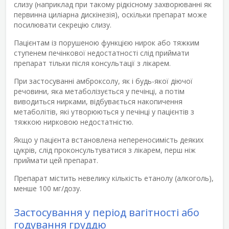
слизу (наприклад при такому рідкісному захворюванні як
первинна циліарна дискінезія), оскільки препарат може
посилювати секрецію слизу.
Пацієнтам із порушеною функцією нирок або тяжким
ступенем печінкової недостатності слід приймати
препарат тільки після консультації з лікарем.
При застосуванні амброксолу, як і будь-якої діючої
речовини, яка метаболізується у печінці, а потім
виводиться нирками, відбувається накопичення
метаболітів, які утворюються у печінці у пацієнтів з
тяжкою нирковою недостатністю.
Якщо у пацієнта встановлена непереносимість деяких
цукрів, слід проконсультуватися з лікарем, перш ніж
приймати цей препарат.
Препарат містить невелику кількість етанолу (алкоголь),
менше 100 мг/дозу.
Застосування у період вагітності або
годування груддю