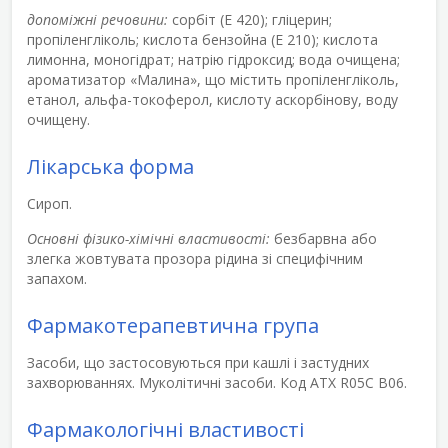
допоміжні речовини:
сорбіт (Е 420); гліцерин;
пропіленгліколь; кислота бензойна (Е 210); кислота
лимонна, моногідрат; натрію гідроксид; вода очищена;
ароматизатор «Малина», що містить пропіленгліколь,
етанол, альфа-токоферол, кислоту аскорбінову, воду
очищену.
Лікарська форма
Сироп.
Основні фізико-хімічні властивості:
безбарвна або
злегка жовтувата прозора рідина зі специфічним
запахом.
Фармакотерапевтична група
Засоби, що застосовуються при кашлі і застудних
захворюваннях. Муколітичні засоби. Код АТХ R05С В06.
Фармакологічні властивості