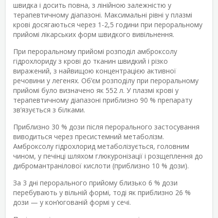
швидка і досить повна, з лінійною залежністю у
терапевтичному діапазоні. Максимальні рівні у плазмі
крові досягаються через 1-2,5 години при пероральному
прийомі лікарських форм швидкого вивільнення.
При пероральному прийомі розподіл амброксолу
гідрохлориду з крові до тканин швидкий і різко
виражений, з найвищою концентрацією активної
речовини у легенях. Об’єм розподілу при пероральному
прийомі було визначено як 552 л. У плазмі крові у
терапевтичному діапазоні приблизно 90 % препарату
зв’язується з білками.
Приблизно 30 % дози після перорального застосування
виводиться через пресистемний метаболізм.
Амброксолу гідрохлорид метаболізується, головним
чином, у печінці шляхом глюкуронізації і розщеплення до
дибромантранілової кислоти (приблизно 10 % дози).
За 3 дні перорального прийому близько 6 % дози
перебувають у вільній формі, тоді як приблизно 26 %
дози — у кон’югованій формі у сечі.