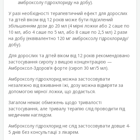
амброксолу гідрохлориду на добу).
У разі необхідності терапевтичний ефект для дорослих
та дітей віком від 12 років може бути підсилений
збільшенням дози до 20 мл (4 мірні ложки або 2 саше по
10 мл, або 4 саше по 5 мл, або 8 саше по 2,5 мл) 2 рази
на добу (еквівалентно 120 мг амброксолу гідрохлориду/
добу).
Для дорослих та дітей віком від 12 років рекомендовано
застосування сиропу з вищою концентрацією —
Амброксол-Здоров’я форте (сироп 30 мг/5 мл).
Амброксолу гідрохлорид можна застосовувати
незалежно від вживання їжі, дозу можна відміряти за
допомогою мірної ложки, що додається.
Загалом немає обмежень щодо тривалості
застосування, але тривалу терапію слід проводити під
медичним наглядом.
Амброксолу гідрохлорид не слід застосовувати довше 4-
5 днів без консультації з лікарем.