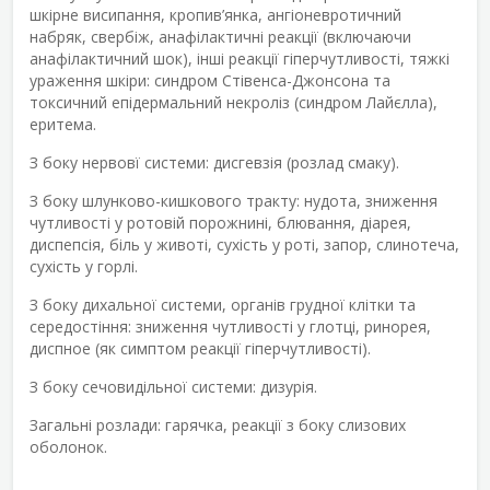
шкірне висипання, кропив’янка, ангіоневротичний
набряк, свербіж, анафілактичні реакції (включаючи
анафілактичний шок), інші реакції гіперчутливості, тяжкі
ураження шкіри: синдром Стівенса-Джонсона та
токсичний епідермальний некроліз (синдром Лайєлла),
еритема.
З боку нервовї системи: дисгевзія (розлад смаку).
З боку шлунково-кишкового тракту: нудота, зниження
чутливості у ротовій порожнині, блювання, діарея,
диспепсія, біль у животі, сухість у роті, запор, слинотеча,
сухість у горлі.
З боку дихальної системи, органів грудної клітки та
середостіння: зниження чутливості у глотці, ринорея,
диспное (як симптом реакції гіперчутливості).
З боку сечовидільної системи: дизурія.
Загальні розлади: гарячка, реакції з боку слизових
оболонок.