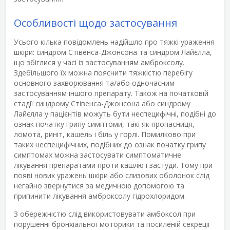
Особливості щодо застосування
Усього кілька повідомлень надійшло про тяжкі ураження
шкіри: синдром Стівенса-Джонсона та синдром Лайєлла,
що збіглися у часі із застосуванням амброксолу.
Здебільшого їх можна пояснити тяжкістю перебігу
основного захворювання та/або одночасним
застосуванням іншого препарату. Також на початковій
стадії синдрому Стівенса-Джонсона або синдрому
Лайєлла у пацієнтів можуть бути неспецифічні, подібні до
ознак початку грипу симптоми, такі як пропасниця,
ломота, риніт, кашель і біль у горлі. Помилково при
таких неспецифічних, подібних до ознак початку грипу
симптомах можна застосувати симптоматичне
лікування препаратами проти кашлю і застуди. Тому при
появі нових уражень шкіри або слизових оболонок слід
негайно звернутися за медичною допомогою та
припинити лікування амброксолу гідрохлоридом.
З обережністю слід використовувати амбоксол при
порушенні бронхіальної моторики та посиленій секреції