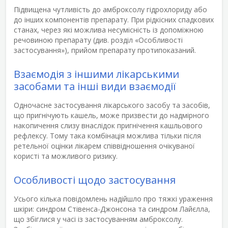
Підвищена чутливість до амброксолу гідрохлориду або
до інших компонентів препарату. При рідкісних спадкових
станах, через які можлива несумісність із допоміжною
речовиною препарату (див. розділ «Особливості
застосування»), прийом препарату протипоказаний.
Взаємодія з іншими лікарськими
засобами та інші види взаємодії
Одночасне застосування лікарського засобу та засобів,
що пригнічують кашель, може призвести до надмірного
накопичення слизу внаслідок пригнічення кашльового
рефлексу. Тому така комбінація можлива тільки після
ретельної оцінки лікарем співвідношення очікуваної
користі та можливого ризику.
Особливості щодо застосування
Усього кілька повідомлень надійшло про тяжкі ураження
шкіри: синдром Стівенса-Джонсона та синдром Лайєлла,
що збіглися у часі із застосуванням амброксолу.