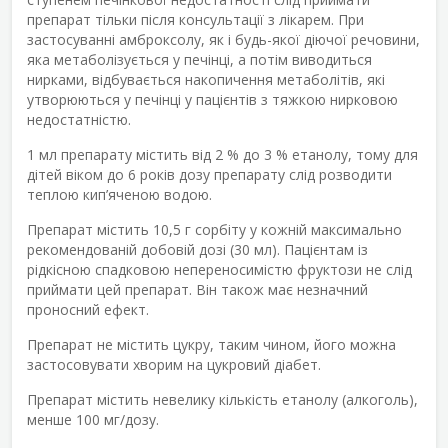
препарат тільки після консультації з лікарем. При
застосуванні амброксолу, як і будь-якої діючої речовини,
яка метаболізується у печінці, а потім виводиться
нирками, відбувається накопичення метаболітів, які
утворюються у печінці у пацієнтів з тяжкою нирковою
недостатністю.
1 мл препарату містить від 2 % до 3 % етанолу, тому для
дітей віком до 6 років дозу препарату слід розводити
теплою кип’яченою водою.
Препарат містить 10,5 г сорбіту у кожній максимально
рекомендованій добовій дозі (30 мл). Пацієнтам із
рідкісною спадковою непереносимістю фруктози не слід
приймати цей препарат. Він також має незначний
проносний ефект.
Препарат не містить цукру, таким чином, його можна
застосовувати хворим на цукровий діабет.
Препарат містить невелику кількість етанолу (алкоголь),
менше 100 мг/дозу.