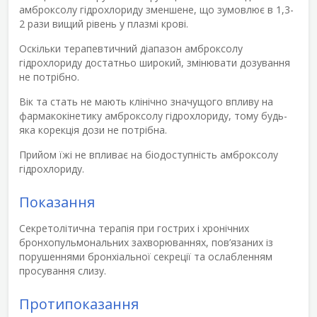
амброксолу гідрохлориду зменшене, що зумовлює в 1,3-
2 рази вищий рівень у плазмі крові.
Оскільки терапевтичний діапазон амброксолу
гідрохлориду достатньо широкий, змінювати дозування
не потрібно.
Вік та стать не мають клінічно значущого впливу на
фармакокінетику амброксолу гідрохлориду, тому будь-
яка корекція дози не потрібна.
Прийом їжі не впливає на біодоступність амброксолу
гідрохлориду.
Показання
Секретолітична терапія при гострих і хронічних
бронхопульмональних захворюваннях, пов’язаних із
порушеннями бронхіальної секреції та ослабленням
просування слизу.
Протипоказання