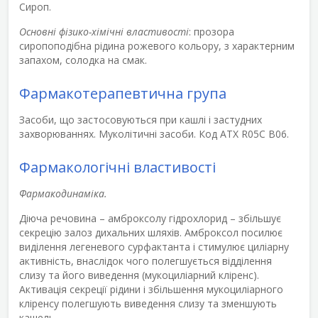
Сироп.
Основні фізико-хімічні властивості
: прозора
сиропоподібна рідина рожевого кольору, з характерним
запахом, солодка на смак.
Фармакотерапевтична група
Засоби, що застосовуються при кашлі і застудних
захворюваннях. Муколітичні засоби. Код АТХ R05C B06.
Фармакологічні властивості
Фармакодинаміка.
Діюча речовина – амброксолу гідрохлорид – збільшує
секрецію залоз дихальних шляхів. Амброксол посилює
виділення легеневого сурфактанта і стимулює циліарну
активність, внаслідок чого полегшується відділення
слизу та його виведення (мукоциліарний кліренс).
Активація секреції рідини і збільшення мукоциліарного
кліренсу полегшують виведення слизу та зменшують
кашель.