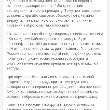
Здебільшого їх можна пояснити тяжкістю перебігу
основного захворювання та/або одночасним
застосуванням іншого препарату. Тому при появі нових
уражень шкіри або слизових оболонок слід негайно
звернутися за медичною допомогою та припинити
лікування амброксолу гідрохлоридом.
Також на початковій стадії синдрому Стівенса-Джонсона
або синдрому Лайєлла у пацієнтів можуть бути
неспецифічні, подібні до ознак початку грипу симптоми,
такі як пропасниця, ломота, риніт, кашель і біль у горлі.
Помилково при таких неспецифічних, подібних до ознак
початку грипу симптомах можна застосовувати
симптоматичне лікування препаратами проти кашлю і
застуди.
При порушенні бронхіальної моторики та посиленій
секреції слизу (наприклад, при такому рідкісному
захворюванні як первинна циліарна дискінезія) препарат
Амброксол, сироп, слід застосовувати з обережністю,
оскільки амброксол може посилювати секрецію слизу.
Пацієнтам із порушенням функції нирок або тяжким
ступенем печінкової недостатності слід приймати