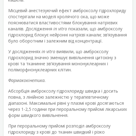
Місцевий анестезуючий ефект амброксолу гідрохлориду
спостерігали на моделі кролячого ока, що може
пояснюватися властивостями блокування натрієвих
каналів. Дослідження
in vitro
показали, що амброксолу
гідрохлорид блокує нейронні натрієві канали; зв’язування
було оборотним і залежним від концентрації.
У дослідженнях
in vitro
виявили, що амброксолу
гідрохлорид значно зменшує вивільнення цитокіну з
крові та тканинне зв’язування мононуклеарних і
поліморфнонуклеарних клітин.
Фармакокінетика.
Абсорбція амброксолу гідрохлориду швидка і досить
повна, з лінійною залежністю у терапевтичному
діапазоні. Максимальні рівні у плазмі крові досягаються
через 1-2,5 години при пероральному прийомі лікарських
форм швидкого вивільнення.
При пероральному прийомі розподіл амброксолу
гідрохлориду з крові до тканин швидкий і різко