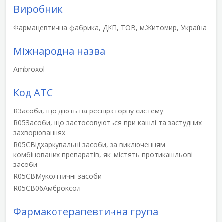
Виробник
Фармацевтична фабрика, ДКП, ТОВ, м.Житомир, Україна
Міжнародна назва
Ambroxol
Код АТС
R
Засоби, що діють на респіраторну систему
R05
Засоби, що застосовуються при кашлі та застудних
захворюваннях
R05C
Відхаркувальні засоби, за виключенням
комбінованих препаратів, які містять протикашльові
засоби
R05CB
Муколітичні засоби
R05CB06
Амброксол
Фармакотерапевтична група