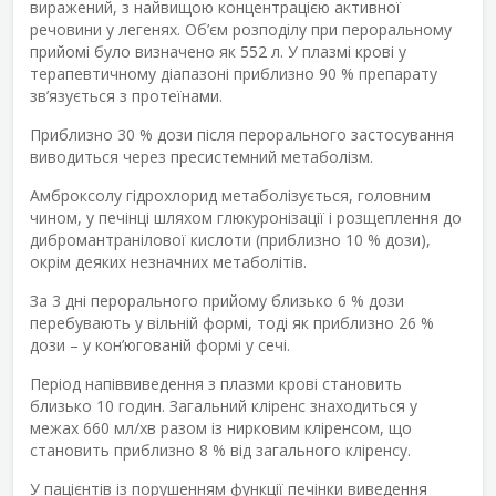
виражений, з найвищою концентрацією активної
речовини у легенях. Об’єм розподілу при пероральному
прийомі було визначено як 552 л. У плазмі крові у
терапевтичному діапазоні приблизно 90 % препарату
зв’язується з протеїнами.
Приблизно 30 % дози після перорального застосування
виводиться через пресистемний метаболізм.
Амброксолу гідрохлорид метаболізується, головним
чином, у печінці шляхом глюкуронізації і розщеплення до
дибромантранілової кислоти (приблизно 10 % дози),
окрім деяких незначних метаболітів.
За 3 дні перорального прийому близько 6 % дози
перебувають у вільній формі, тоді як приблизно 26 %
дози – у кон’югованій формі у сечі.
Період напіввиведення з плазми крові становить
близько 10 годин. Загальний кліренс знаходиться у
межах 660 мл/хв разом із нирковим кліренсом, що
становить приблизно 8 % від загального кліренсу.
У пацієнтів із порушенням функції печінки виведення