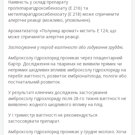
Наявність у складі препарату
пропілпарагідроксибензоату (Е 216) та
метилпарагідроксибензоату (Е 218) може спричинити
алергічні реакції (можливо, уповільнені).
Ароматизатор «Полуниці аромат» містить Е 124, що
може спричиняти алергічні реакції.
Застосування у період вагітності або годування груддю.
Амброксолу гідрохлорид проникає через плацентарний
бар’єр. Дослідження на тваринах не виявили прямих чи
непрямих шкідливих впливів амброксолу гідрохлориду на
перебіг вагітності, розвиток ембріона/плода, пологи або
постнатальний розвиток.
У результаті клінічних досліджень застосування
амброксолу гідрохлориду після 28-го тижня вагітності не
виявлено жодного шкідливого впливу на плід.
У I триместрі вагітності не рекомендується
застосовувати препарат.
Амброксолу гідрохлорид проникає у грудне молоко. Хоча