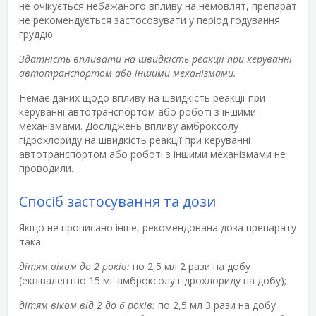
не очікується небажаного впливу на немовлят, препарат
не рекомендується застосовувати у період годування
груддю.
Здатність впливати на швидкість реакції при керуванні
автотранспортом або іншими механізмами.
Немає даних щодо впливу на швидкість реакції при
керуванні автотранспортом або роботі з іншими
механізмами. Досліджень впливу амброксолу
гідрохлориду на швидкість реакції при керуванні
автотранспортом або роботі з іншими механізмами не
проводили.
Спосіб застосування та дози
Якщо не прописано інше, рекомендована доза препарату
така:
дітям віком до 2 років:
по 2,5 мл 2 рази на добу
(еквівалентно 15 мг амброксолу гідрохлориду на добу);
дітям віком від 2 до 6 років:
по 2,5 мл 3 рази на добу