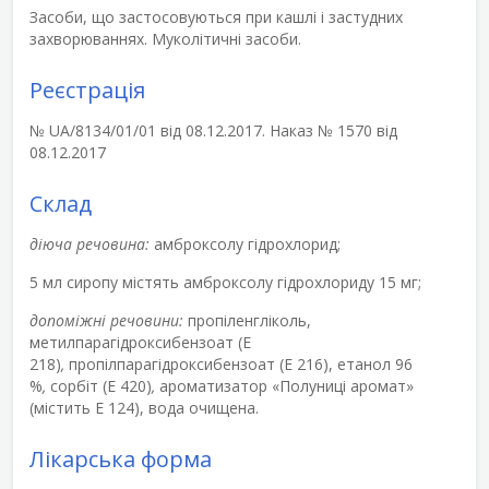
Засоби, що застосовуються при кашлі і застудних
захворюваннях. Муколітичні засоби.
Реєстрація
№ UA/8134/01/01 від 08.12.2017. Наказ № 1570 від
08.12.2017
Склад
діюча речовина:
амброксолу гідрохлорид;
5 мл сиропу містять амброксолу гідрохлориду 15 мг;
допоміжні речовини:
пропіленгліколь,
метилпарагідроксибензоат (Е
218)
,
пропілпарагідроксибензоат (Е 216), етанол 96
%
,
сорбіт (Е 420)
,
ароматизатор «Полуниці аромат»
(містить Е 124), вода очищена.
Лікарська форма