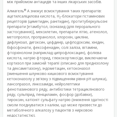
між прийомом антацидів та інших лікарських засобів.
®
Алмагель
А знижує всмоктування таких препаратів:
ацетилсаліцилова кислота, H
-блокатори гістамінових
2
рецепторів (циметидин, ранітидин), протитуберкульозні
препарати [етамбутол, ізоніазид (для перорального
застосування)], мексилетин, препарати літію, атенолол,
метопролол, пропранолол, хлорохін, цикліни,
дифлунізал, дигоксин, цефдинір, цефподоксим, хінідин,
біфосфонати, фексофенадин, солі заліза, вітаміни,
фторхінолони (наприклад ципрофлоксацин), фолієва
кислота, натрію фторид, глюкокортикоїди, виключаючи
кортизол при замісній терапії (описано для преднізолону
та дексаметазону), індометацин, кетоконазол
(зменшення шлунково-кишкового всмоктування
кетоконазолу у зв'язку з підвищенням рівня pH шлунка),
лансопразол, лінкозаміди, нейролептики
фенотіазинового ряду, антибіотики тетрациклінового
ряду, сульпірид, пеніциламін, фосфор (добавки),
тироксин, катіоніт сульфату натрію (зниження здатності
смоли поєднуватися з калієм, що може призвести до
метаболічного алкалозу у пацієнтів з нирковою
недостатністю).