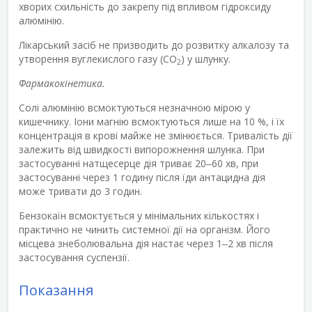
хворих схильність до закрепу під впливом гідроксиду
алюмінію.
Лікарський засіб не призводить до розвитку алкалозу та
утворення вуглекислого газу (СО
) у шлунку.
2
Фармакокінетика.
Солі алюмінію всмоктуються незначною мірою у
кишечнику. Іони магнію всмоктуються лише на 10 %, і їх
концентрація в крові майже не змінюється. Тривалість дії
залежить від швидкості випорожнення шлунка. При
застосуванні натщесерце дія триває 20‒60 хв, при
застосуванні через 1 годину після їди антацидна дія
може тривати до 3 годин.
Бензокаїн всмоктується у мінімальних кількостях і
практично не чинить системної дії на організм. Його
місцева знеболювальна дія настає через 1‒2 хв після
застосування суспензії.
Показання