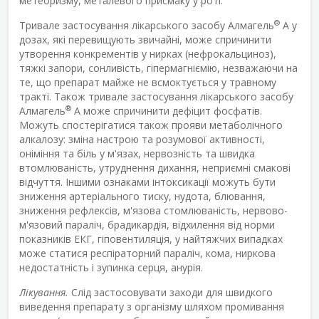
метеоризму, металевого присмаку у роті.
®
Тривале застосування лікарського засобу Алмагель
А у
дозах, які перевищують звичайні, може спричинити
утворення конкрементів у нирках (нефрокальциноз),
тяжкі запори, сонливість, гіпермагніємію, незважаючи на
те, що препарат майже не всмоктується у травному
тракті. Також тривале застосування лікарського засобу
®
Алмагель
А може спричинити дефіцит фосфатів.
Можуть спостерігатися також прояви метаболічного
алкалозу: зміна настрою та розумової активності,
оніміння та біль у м'язах, нервозність та швидка
втомлюваність, утруднення дихання, неприємні смакові
відчуття. Іншими ознаками інтоксикації можуть бути
зниження артеріального тиску, нудота, блювання,
зниження рефлексів, м'язова стомлюваність, нервово-
м'язовий параліч, брадикардія, відхилення від норми
показників ЕКГ, гіповентиляція, у найтяжчих випадках
може статися респіраторний параліч, кома, ниркова
недостатність і зупинка серця, анурія.
Лікування.
Слід застосовувати заходи для швидкого
виведення препарату з організму шляхом промивання