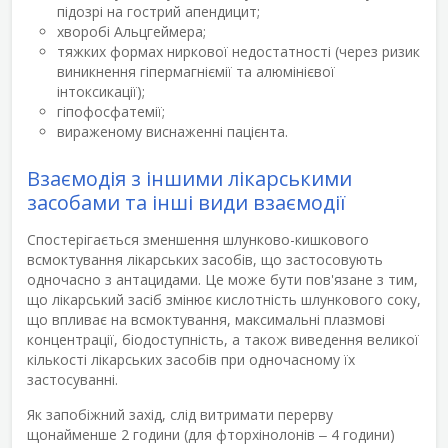
підозрі на гострий апендицит;
хворобі Альцгеймера;
тяжких формах ниркової недостатності (через ризик
виникнення гіпермагніємії та алюмінієвої
інтоксикації);
гіпофосфатемії;
вираженому виснаженні пацієнта.
Взаємодія з іншими лікарськими
засобами та інші види взаємодії
Спостерігається зменшення шлунково-кишкового
всмоктування лікарських засобів, що застосовують
одночасно з антацидами. Це може бути пов'язане з тим,
що лікарський засіб змінює кислотність шлункового соку,
що впливає на всмоктування, максимальні плазмові
концентрації, біодоступність, а також виведення великої
кількості лікарських засобів при одночасному їх
застосуванні.
Як запобіжний захід, слід витримати перерву
щонайменше 2 години (для фторхінолонів ‒ 4 години)