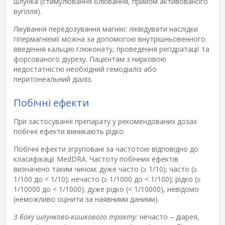
шлунка (стимулювання блювання, прийом активованого
вугілля).
Лікування передозування магнію: ліквідувати наслідки
гіпермагніємії можна за допомогою внутрішньовенного
введення кальцію глюконату, проведення регідратації та
форсованого діурезу. Пацієнтам з нирковою
недостатністю необхідний гемодіаліз або
перитонеальний діаліз.
Побічні ефекти
При застосуванні препарату у рекомендованих дозах
побічні ефекти виникають рідко.
Побічні ефекти згруповані за частотою відповідно до
класифікації MedDRA. Частоту побічних ефектів
визначено таким чином: дуже часто (≥ 1/10); часто (≥
1/100 до < 1/10); нечасто (≥ 1/1000 до < 1/100); рідко (≥
1/10000 до < 1/1000); дуже рідко (< 1/10000), невідомо
(неможливо оцінити за наявними даними).
З боку шлунково-кишкового тракту:
нечасто ‒ діарея,