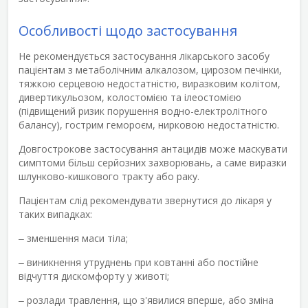
Особливості щодо застосування
Не рекомендується застосування лікарського засобу
пацієнтам з метаболічним алкалозом, цирозом печінки,
тяжкою серцевою недостатністю, виразковим колітом,
дивертикульозом, колостомією та ілеостомією
(підвищений ризик порушення водно-електролітного
балансу), гострим гемороєм, нирковою недостатністю.
Довгострокове застосування антацидів може маскувати
симптоми більш серйозних захворювань, а саме виразки
шлунково-кишкового тракту або раку.
Пацієнтам слід рекомендувати звернутися до лікаря у
таких випадках:
‒ зменшення маси тіла;
‒ виникнення утруднень при ковтанні або постійне
відчуття дискомфорту у животі;
‒ розлади травлення, що з'явилися вперше, або зміна