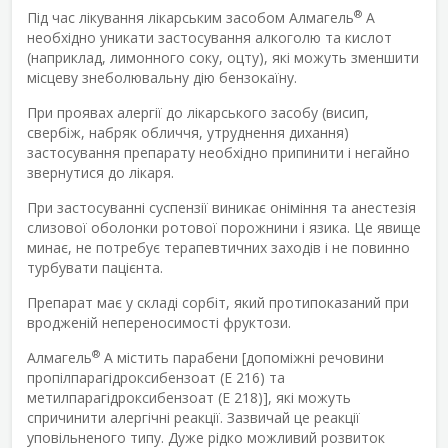
®
Під час лікування лікарським засобом Алмагель
А
необхідно уникати застосування алкоголю та кислот
(наприклад, лимонного соку, оцту), які можуть зменшити
місцеву знеболювальну дію бензокаїну.
При проявах алергії до лікарського засобу (висип,
свербіж, набряк обличчя, утруднення дихання)
застосування препарату необхідно припинити і негайно
звернутися до лікаря.
При застосуванні суспензії виникає оніміння та анестезія
слизової оболонки ротової порожнини і язика. Це явище
минає, не потребує терапевтичних заходів і не повинно
турбувати пацієнта.
Препарат має у складі сорбіт, який протипоказаний при
вродженій непереносимості фруктози.
®
Алмагель
А містить парабени [допоміжні речовини
пропілпарагідроксибензоат (Е 216) та
метилпарагідроксибензоат (Е 218)], які можуть
спричинити алергічні реакції. Зазвичай це реакції
уповільненого типу. Дуже рідко можливий розвиток