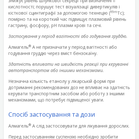
знижує рівень шлункової секреції при визначенні її
кислотності; порушує тест візуалізації дивертикулів і
99m
кісткової сцинтиграфії за допомогою технецію (
Тс);
помірно та на короткий час підвищує плазмовий рівень
гастрину, фосфору, рН плазми крові та сечі.
Застосування у період вагітності або годування груддю.
®
Алмагель
А не призначати у період вагітності або
годування груддю через вміст бензокаїну.
Здатність впливати на швидкість реакції при керуванні
автотранспортом або іншими механізмами.
Незначна кількість етанолу у лікарській формі при
дотриманні рекомендованих доз не впливає на здатність
керувати транспортним засобом або роботу з іншими
механізмами, що потребує підвищеної уваги.
Спосіб застосування та дози
®
Алмагель
А слід застосовувати для лікування дорослих.
Перед застосуванням суспензію необхідно зробити