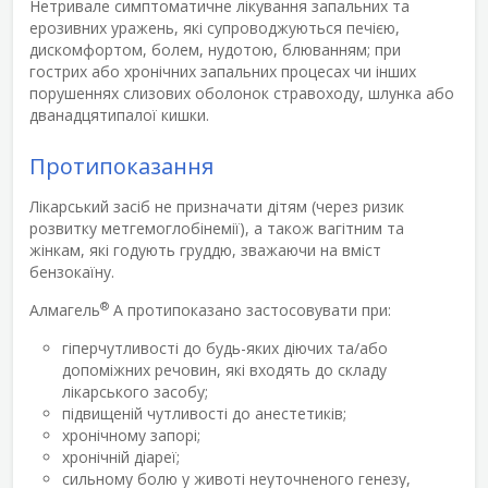
Нетривале симптоматичне лікування запальних та
ерозивних уражень, які супроводжуються печією,
дискомфортом, болем, нудотою, блюванням; при
гострих або хронічних запальних процесах чи інших
порушеннях слизових оболонок стравоходу, шлунка або
дванадцятипалої кишки.
Протипоказання
Лікарський засіб не призначати дітям (через ризик
розвитку метгемоглобінемії), а також вагітним та
жінкам, які годують груддю, зважаючи на вміст
бензокаїну.
®
Алмагель
А протипоказано застосовувати при:
гіперчутливості до будь-яких діючих та/або
допоміжних речовин, які входять до складу
лікарського засобу;
підвищеній чутливості до анестетиків;
хронічному запорі;
хронічній діареї;
сильному болю у животі неуточненого генезу,