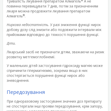
®
Тривалість лікування препаратом Алмагель
А не
повинна перевищувати 7 днів, потім за призначенням
лікаря можна продовжити лікування препаратом
®
Алмагель
.
Ниркова недостатність.
У разі зниження функції нирок
добову дозу слід знизити або подовжити інтервали між
прийомами відповідно до тяжкості порушення функції.
Діти.
Лікарський засіб не призначати дітям, зважаючи на ризик
розвитку метгемоглобінемії.
У маленьких дітей застосування гідроксиду магнію може
спричинити гіпермагніємію, зокрема якщо в них
спостерігається порушення функції нирок або
зневоднення.
Передозування
При одноразовому застосуванні значних доз препарату
не спостерігали інші прояви передозування, крім запору,