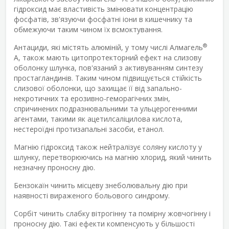
гідроксид має властивість змінювати концентрацію
фосфатів, зв'язуючи фосфатні іони в кишечнику та
обмежуючи таким чином їх всмоктування.
®
Антациди, які містять алюміній, у тому числі Алмагель
А, також мають цитопротекторний ефект на слизову
оболонку шлунка, пов'язаний з активуванням синтезу
простагландинів. Таким чином підвищується стійкість
слизової оболонки, що захищає її від запально-
некротичних та ерозивно-геморагічних змін,
спричинених подразнювальними та ульцерогенними
агентами, такими як ацетилсаліцилова кислота,
нестероїдні протизапальні засоби, етанол.
Магнію гідроксид також нейтралізує соляну кислоту у
шлунку, перетворюючись на магнію хлорид, який чинить
незначну проносну дію.
Бензокаїн чинить місцеву знеболювальну дію при
наявності вираженого больового синдрому.
Сорбіт чинить слабку вітрогінну та помірну жовчогінну і
проносну дію. Такі ефекти компенсують у більшості