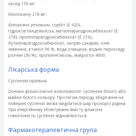
оксид 150 мг;
бензокаїну 218 мг;
допоміжні речовини
: сорбіт (Е 420),
гідроксіетилцелюлоза, метилпарагідроксибензоат (Е
218), пропілпарагідроксибензоат (Е 216),
бутилпарагідроксибензоат, натрію сахарин, олія
лимонна, етанол 96 %, вода очищена, водню пероксиду
розчин (30 %), пропіленгліколь, макрогол 4000.
Лікарська форма
Суспензія оральна.
Основні фізико-хімічні властивості:
суспензія білого або
майже білого кольору. Протягом періоду зберігання на
поверхні суспензії може виділитися шар прозорої рідини.
При енергійному збовтуванні вмісту флакона
гомогенність суспензії відновлюється.
Фармакотерапевтична група