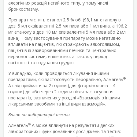
алергічних реакцій негайного типу, у тому числі
бронхоспазму.
Препарат містить етанол 2,5 % об. (98,1 мг етанолу в
дозі 5 мл еквівалентні 2,5 мл пива або 1 мл вина, а 196,2
мг етанолу в дозі 10 мл еквівалентні 5 мл пива або 2 мл
вина). Тому застосування препарату може негативно
впливати на пацієнтів, які страждають алкоголізмом,
пацієнтів із захворюваннями печінки та центральної
нервової системи, епілепсією, а також у період
вагітності та годування груддю.
У випадках, коли проводиться лікування іншими
®
препаратами, які застосовують перорально, Алмагель
А слід приймати за 2 години (для фторхінолонів ‒ 4
години) до або через 2 години після застосування
препаратів, зазначених у розділі «Взаємодія з іншими
лікарськими засобами та інші види взаємодій».
Вплив на лабораторні тести
®
Алмагель
А може вплинути на результати деяких
лабораторних і функціональних досліджень та тестів: