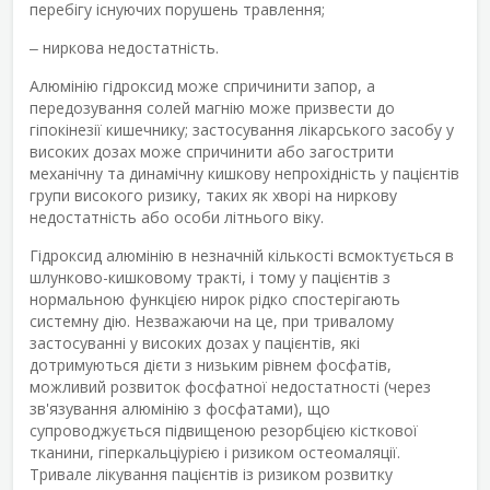
перебігу існуючих порушень травлення;
‒ ниркова недостатність.
Алюмінію гідроксид може спричинити запор, а
передозування солей магнію може призвести до
гіпокінезії кишечнику; застосування лікарського засобу у
високих дозах може спричинити або загострити
механічну та динамічну кишкову непрохідність у пацієнтів
групи високого ризику, таких як хворі на ниркову
недостатність або особи літнього віку.
Гідроксид алюмінію в незначній кількості всмоктується в
шлунково-кишковому тракті, і тому у пацієнтів з
нормальною функцією нирок рідко спостерігають
системну дію. Незважаючи на це, при тривалому
застосуванні у високих дозах у пацієнтів, які
дотримуються дієти з низьким рівнем фосфатів,
можливий розвиток фосфатної недостатності (через
зв'язування алюмінію з фосфатами), що
супроводжується підвищеною резорбцією кісткової
тканини, гіперкальціурією і ризиком остеомаляції.
Тривале лікування пацієнтів із ризиком розвитку