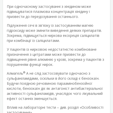
При одночасному застосуванні з хінідином може
підвищуватися плазмова концентрація хінідину і
призвести до передозування останнього.
Підлуження сечі в зв'язку із застосуванням магнію
гідроксиду може змінити виведення деяких препаратів.
Зокрема, підвищується ниркова екскреція саліцилатів
при комбінації із саліцилатами.
У пацієнтів із нирковою недостатністю комбіноване
призначення з цитратами може призвести до
підвищення рівня алюмінію у крові, зокрема у пацієнтів з
порушенням функції нирок.
®
Алмагель
А не слід застосовувати одночасно з
сульфаніламідами, оскільки в його складі є бензокаїн.
Будучи похідною речовиною параамінобензойної
кислоти, бензокаїн діє як антагоніст антибактеріальної
активності сульфаніламідів, унаслідок чого лікувальний
ефект останніх зменшується.
Вплив на лабораторні тести ‒ див. розділ «Особливості
застосування».