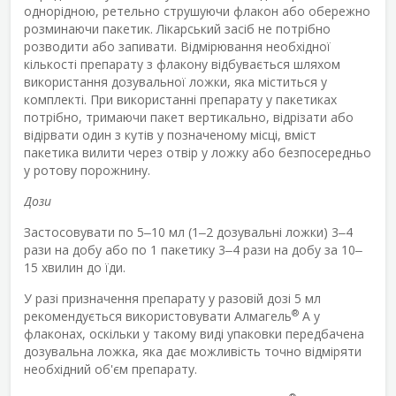
однорідною, ретельно струшуючи флакон або обережно
розминаючи пакетик. Лікарський засіб не потрібно
розводити або запивати. Відмірювання необхідної
кількості препарату з флакону відбувається шляхом
використання дозувальної ложки, яка міститься у
комплекті. При використанні препарату у пакетиках
потрібно, тримаючи пакет вертикально, відрізати або
відірвати один з кутів у позначеному місці, вміст
пакетика вилити через отвір у ложку або безпосередньо
у ротову порожнину.
Дози
Застосовувати по 5‒10 мл (1‒2 дозувальні ложки) 3‒4
рази на добу або по 1 пакетику 3‒4 рази на добу за 10‒
15 хвилин до їди.
У разі призначення препарату у разовій дозі 5 мл
®
рекомендується використовувати Алмагель
А у
флаконах, оскільки у такому виді упаковки передбачена
дозувальна ложка, яка дає можливість точно відміряти
необхідний об'єм препарату.