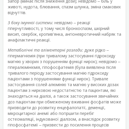
запор (минає після зниження дози); невідомо ‒ біль у
животі, нудота, блювання, спазм шлунка, зміна смакових
відчуттів.
З боку імунної системи:
невідомо ‒ реакції
гіперчутливості, у тому числі бронхоспазм, шкірний
висип, свербіж, кропив'янка, ангіоневротичний набряк та
анафілактичні реакції.
Метаболічні та аліментарні розлади:
дуже рідко ‒
гіпермагніємія (при тривалому застосуванні гідроксиду
магнію у хворих з порушенням функції нирок); невідомо ‒
гіпералюмініємія, гіпофосфатемія (була виявлена після
тривалого періоду застосування магнію гідроксиду
пацієнтами з порушеннями функції нирок). Тривале
застосування солей алюмінію та магнію у високих дозах
пацієнтам з нирковою недостатністю та пацієнтам, які
знаходяться на діалізі, а також застосування звичайних
доз пацієнтам при обмеженому вживанні фосфатів може
призводити до розвитку енцефалопатії, деменції,
мікроцитарної анемії або погіршити перебіг
остеомаляції, індукованої діалізом, а внаслідок розвитку
гіпофосфатемії ‒ призвести до посилення процесів