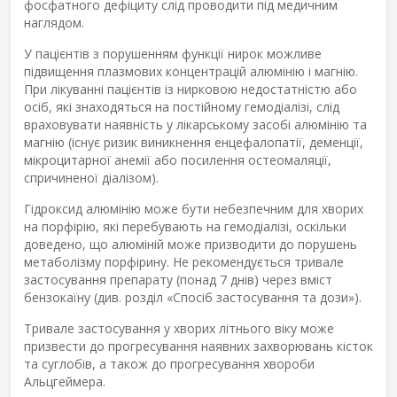
фосфатного дефіциту слід проводити під медичним
наглядом.
У пацієнтів з порушенням функції нирок можливе
підвищення плазмових концентрацій алюмінію і магнію.
При лікуванні пацієнтів із нирковою недостатністю або
осіб, які знаходяться на постійному гемодіалізі, слід
враховувати наявність у лікарському засобі алюмінію та
магнію (існує ризик виникнення енцефалопатії, деменції,
мікроцитарної анемії або посилення остеомаляції,
спричиненої діалізом).
Гідроксид алюмінію може бути небезпечним для хворих
на порфірію, які перебувають на гемодіалізі, оскільки
доведено, що алюміній може призводити до порушень
метаболізму порфірину. Не рекомендується тривале
застосування препарату (понад 7 днів) через вміст
бензокаїну (див. розділ «Спосіб застосування та дози»).
Тривале застосування у хворих літнього віку може
призвести до прогресування наявних захворювань кісток
та суглобів, а також до прогресування хвороби
Альцгеймера.