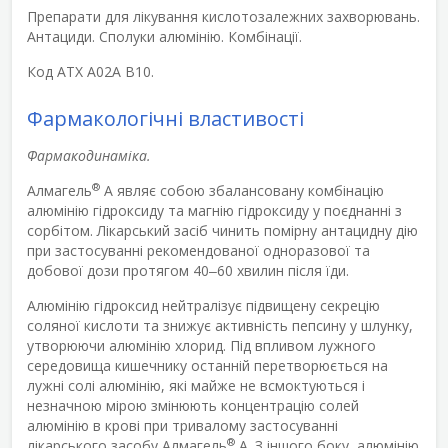
Препарати для лікування кислотозалежних захворювань.
Антациди. Сполуки алюмінію. Комбінації.
Код АТХ А02A B10.
Фармакологічні властивості
Фармакодинаміка.
®
Алмагель
А являє собою збалансовану комбінацію
алюмінію гідроксиду та магнію гідроксиду у поєднанні з
сорбітом. Лікарський засіб чинить помірну антацидну дію
при застосуванні рекомендованої одноразової та
добової дози протягом 40‒60 хвилин після їди.
Алюмінію гідроксид нейтралізує підвищену секрецію
соляної кислоти та знижує активність пепсину у шлунку,
утворюючи алюмінію хлорид. Під впливом лужного
середовища кишечнику останній перетворюється на
лужні солі алюмінію, які майже не всмоктуються і
незначною мірою змінюють концентрацію солей
алюмінію в крові при тривалому застосуванні
®
лікарського засобу Алмагель
А. З іншого боку, алюмінію