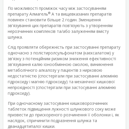
По можливості проміжок часу між застосуванням
®
препарату Алмагель
А та вищевказаних препаратів
повинен становити більше 2 годин. Зменшення
зв'язування цих препаратів пов'язують з утворенням
нерозчинних комплексів та/або залуженням вмісту
шлунка.
Слід проявляти обережність при застосуванні препарату
одночасно з полістиролсульфонатом (каєксалатом) у
зв'язку з потенційним ризиком зниження ефективності
зв'язування калію іонообмінною смолою, виникнення
метаболічного алкалозу у пацієнтів з нирковою
недостатністю (спостерігали при застосуванні алюмінію
гідроксиду і магнію гідроксиду) та механічної кишкової
непрохідності (спостерігали при застосуванні алюмінію
гідроксиду).
При одночасному застосуванні кишковорозчинних
таблеток підвищення лужності шлункового соку може
призвести до прискореного розчинення її оболонки і, як
наслідок, спричинити подразнення шлунка та
дванадцятипалої кишки.