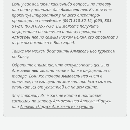
Если у вас возникли какие-либо вопросы по товару
или поиску аналогов для
Алмагель нео
, Вы можете
проконсультироваться у нашего оператора-
провизора по телефонам
(097) 310-32-12, (095) 803-
51-21, (073) 092-77-38
. Вы можете получить
информацию по наличию и поиску препарата
Алмагель нео
по самым низким ценам, его стоимости
и срокам доставки в Ваш город.
Также мы можем доставить
Алмагель нео
курьером
по Киеву.
Обратите внимание, что актуальность цены на
Алмагель нео
указана выше в блоке информации о
товаре. Если же товара
Алмагель нео
«нет в
наличии», то его цена на момент продажи может
отличаться от указанной на нашем сайте.
Эту страницу Вы можете найти в поисковых
системах по запросу
Алмагель нео Аптека «Парус»
или
Аптека «Парус» Алмагель нео купить
.