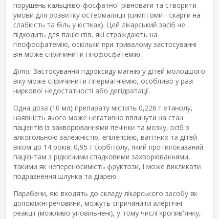
порушень кальцієво-фосфатної рівноваги та створити
умови для розвитку остеомаляції (симптоми - скарги на
слабкість та біль у кістках). Цей лікарський засіб не
підходить для пацієнтів, які страждають на
гіпофосфатемію, оскільки при тривалому застосуванні
він може спричинити гіпофосфатемію.
Діти.
Застосування гідроксиду магнію у дітей молодшого
віку може спричинити гіпермагніємію, особливо у разі
ниркової недостатності або дегідратації.
Одна доза (10 мл) препарату містить 0,226 г етанолу,
наявність якого може негативно вплинути на стан
пацієнтів із захворюваннями печінки та мозку, осіб з
алкогольною залежністю, епілепсією, вагітних та дітей
віком до 14 років; 0,95 г сорбітолу, який протипоказаний
пацієнтам з рідкісними спадковими захворюваннями,
такими як непереносимість фруктози, і може викликати
подразнення шлунка та діарею.
Парабени, які входять до складу лікарського засобу як
допоміжні речовини, можуть спричинити алергічні
реакції (можливо уповільнені), у тому числі кропив'янку,