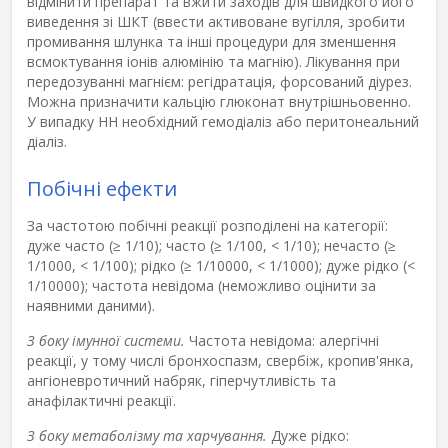
відмінити препарат та вжити заходів для швидкого його
виведення зі ШКТ (ввести активоване вугілля, зробити
промивання шлунка та інші процедури для зменшення
всмоктування іонів алюмінію та магнію). Лікування при
передозуванні магнієм: регідратація, форсований діурез.
Можна призначити кальцію глюконат внутрішньовенно.
У випадку НН необхідний гемодіаліз або перитонеальний
діаліз.
Побічні ефекти
За частотою побічні реакції розподілені на категорії:
дуже часто (≥ 1/10); часто (≥ 1/100, < 1/10); нечасто (≥
1/1000, < 1/100); рідко (≥ 1/10000, < 1/1000); дуже рідко (<
1/10000); частота невідома (неможливо оцінити за
наявними даними).
З боку імунної системи.
Частота невідома: алергічні
реакції, у тому числі бронхоспазм, свербіж, кропив'янка,
ангіоневротичний набряк, гіперчутливість та
анафілактичні реакції.
З боку метаболізму та харчування.
Дуже рідко: