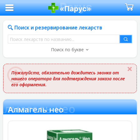
Поиск и резервирование лекарств
Поиск
лекарств
Поиск по букве
по
названию
Пожалуйста, обязательно дождитесь звонка от
нашего оператора для подтверждения заказа после
его оформления.
Алмагель нео
Алмагель нео