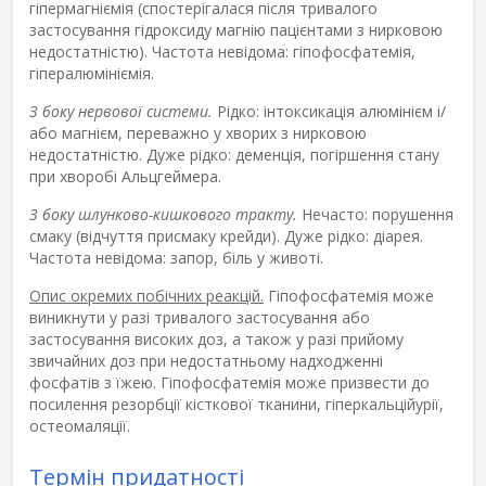
гіпермагніємія (спостерігалася після тривалого
застосування гідроксиду магнію пацієнтами з нирковою
недостатністю). Частота невідома: гіпофосфатемія,
гіпералюмініємія.
З боку нервової системи.
Рідко: інтоксикація алюмінієм і/
або магнієм, переважно у хворих з нирковою
недостатністю. Дуже рідко: деменція, погіршення стану
при хворобі Альцгеймера.
З боку шлунково-кишкового тракту.
Нечасто: порушення
смаку (відчуття присмаку крейди). Дуже рідко: діарея.
Частота невідома: запор, біль у животі.
Опис окремих побічних реакцій.
Гіпофосфатемія може
виникнути у разі тривалого застосування або
застосування високих доз, а також у разі прийому
звичайних доз при недостатньому надходженні
фосфатів з їжею. Гіпофосфатемія може призвести до
посилення резорбції кісткової тканини, гіперкальційурії,
остеомаляції.
Термін придатності