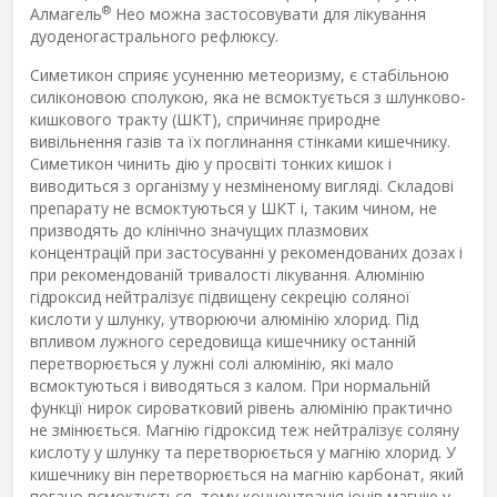
®
Алмагель
Нео можна застосовувати для лікування
дуоденогастрального рефлюксу.
Симетикон сприяє усуненню метеоризму, є стабільною
силіконовою сполукою, яка не всмоктується з шлунково-
кишкового тракту (ШКТ), спричиняє природне
вивільнення газів та їх поглинання стінками кишечнику.
Симетикон чинить дію у просвіті тонких кишок і
виводиться з організму у незміненому вигляді. Складові
препарату не всмоктуються у ШКТ і, таким чином, не
призводять до клінічно значущих плазмових
концентрацій при застосуванні у рекомендованих дозах і
при рекомендованій тривалості лікування. Алюмінію
гідроксид нейтралізує підвищену секрецію соляної
кислоти у шлунку, утворюючи алюмінію хлорид. Під
впливом лужного середовища кишечнику останній
перетворюється у лужні солі алюмінію, які мало
всмоктуються і виводяться з калом. При нормальній
функції нирок сироватковий рівень алюмінію практично
не змінюється. Магнію гідроксид теж нейтралізує соляну
кислоту у шлунку та перетворюється у магнію хлорид. У
кишечнику він перетворюється на магнію карбонат, який
погано всмоктується, тому концентрація іонів магнію у