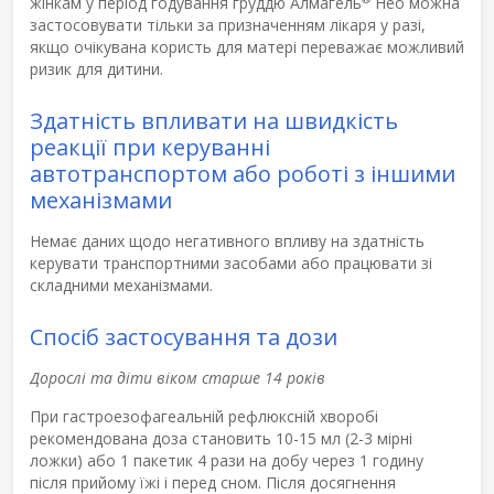
жінкам у період годування груддю Алмагель
Нео можна
застосовувати тільки за призначенням лікаря у разі,
якщо очікувана користь для матері переважає можливий
ризик для дитини.
Здатність впливати на швидкість
реакції при керуванні
автотранспортом або роботі з іншими
механізмами
Немає даних щодо негативного впливу на здатність
керувати транспортними засобами або працювати зі
складними механізмами.
Спосіб застосування та дози
Дорослі та діти віком старше 14 років
При гастроезофагеальній рефлюксній хворобі
рекомендована доза становить 10-15 мл (2-3 мірні
ложки) або 1 пакетик 4 рази на добу через 1 годину
після прийому їжі і перед сном. Після досягнення