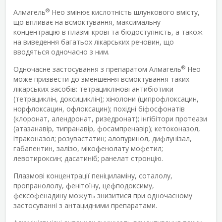
®
Алмагель
Нео змінює кислотність шлункового вмісту,
що впливає на всмоктування, максимальну
концентрацію в плазмі крові та біодоступність, а також
на виведення багатьох лікарських речовин, що
вводяться одночасно з ним.
®
Одночасне застосування з препаратом Алмагель
Нео
може призвести до зменшення всмоктування таких
лікарських засобів: тетрациклінові антибіотики
(тетрациклін, доксициклін); хінолони (ципрофлоксацин,
норфлоксацин, офлоксацин); похідні біфосфонатів
(клоронат, алендронат, ризедронат); інгібітори протеази
(атазанавір, типранавір, фосампренавір); кетоконазол,
ітраконазол; розувастатин; алопуринол, дифлунізал,
габапентин, залізо, мікофенолату мофетил;
левотироксин; дасатиніб; ранелат стронцію.
Плазмові концентрації пеніциламіну, соталолу,
пропранололу, фенітоїну, цефподоксиму,
фексофенадину можуть знизитися при одночасному
застосуванні з антацидними препаратами.