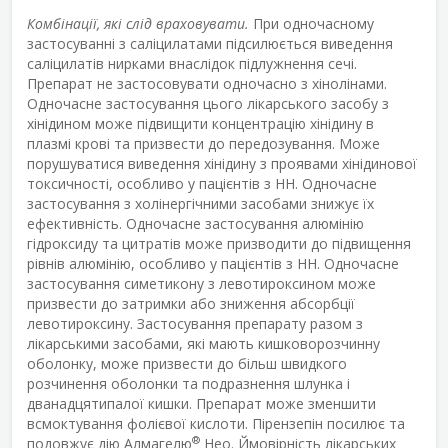
Комбінації, які слід враховувати.
При одночасному
застосуванні з саліцилатами підсилюється виведення
саліцилатів нирками внаслідок підлужнення сечі.
Препарат не застосовувати одночасно з хінолінами.
Одночасне застосування цього лікарського засобу з
хінідином може підвищити концентрацію хінідину в
плазмі крові та призвести до передозування. Може
порушуватися виведення хінідину з проявами хінідинової
токсичності, особливо у пацієнтів з НН. Одночасне
застосування з холінергічними засобами знижує їх
ефективність. Одночасне застосування алюмінію
гідроксиду та цитратів може призводити до підвищення
рівнів алюмінію, особливо у пацієнтів з НН. Одночасне
застосування симетикону з левотироксином може
призвести до затримки або зниження абсорбції
левотироксину. Застосування препарату разом з
лікарськими засобами, які мають кишковорозчинну
оболонку, може призвести до більш швидкого
розчинення оболонки та подразнення шлунка і
дванадцятипалої кишки. Препарат може зменшити
всмоктування фолієвої кислоти. Пірензепін посилює та
®
подовжує дію Алмагелю
Нео. Ймовірність лікарських