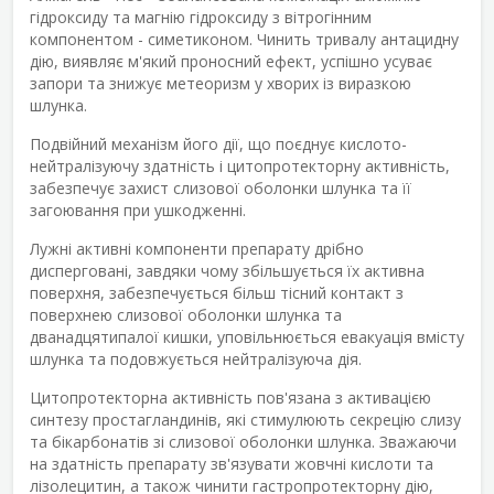
гідроксиду та магнію гідроксиду з вітрогінним
компонентом - симетиконом. Чинить тривалу антацидну
дію, виявляє м'який проносний ефект, успішно усуває
запори та знижує метеоризм у хворих із виразкою
шлунка.
Подвійний механізм його дії, що поєднує кислото-
нейтралізуючу здатність і цитопротекторну активність,
забезпечує захист слизової оболонки шлунка та її
загоювання при ушкодженні.
Лужні активні компоненти препарату дрібно
дисперговані, завдяки чому збільшується їх активна
поверхня, забезпечується більш тісний контакт з
поверхнею слизової оболонки шлунка та
дванадцятипалої кишки, уповільнюється евакуація вмісту
шлунка та подовжується нейтралізуюча дія.
Цитопротекторна активність пов'язана з активацією
синтезу простагландинів, які стимулюють секрецію слизу
та бікарбонатів зі слизової оболонки шлунка. Зважаючи
на здатність препарату зв'язувати жовчні кислоти та
лізолецитин, а також чинити гастропротекторну дію,