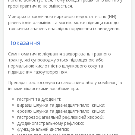
крові практично не змінюється.
У хворих із хронічною нирковою недостатністю (НН)
рівень іонів алюмінію та магнію може підвищитись до
токсичних значень внаслідок порушення їх виведення.
Показання
Симптоматичне лікування захворювань травного
тракту, які супроводжуються підвищеною або
нормальною кислотністю шлункового соку та
підвищеним газоутворенням.
Препарат застосовувати самостійно або у комбінації з
іншими лікарськими засобами при:
гастриті та дуоденіті;
виразці шлунка та дванадцятипалої кишки;
ерозіях шлунка та дванадцятипалої кишки;
гастроезофагеальній рефлюксній хворобі;
дуоденогастральному рефлюксі;
функціональній диспепсії;