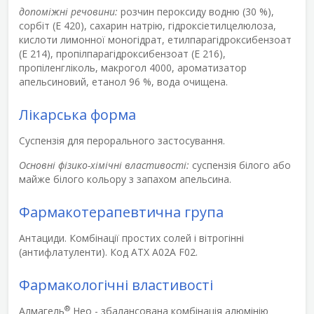
допоміжні речовини:
розчин пероксиду водню (30 %),
сорбіт (Е 420), сахарин натрію, гідроксіетилцелюлоза,
кислоти лимонної моногідрат, етилпарагідроксибензоат
(Е 214), пропілпарагідроксибензоат (Е 216),
пропіленгліколь, макрогол 4000, ароматизатор
апельсиновий, етанол 96 %, вода очищена.
Лікарська форма
Суспензія для перорального застосування.
Основні фізико-хімічні властивості:
суспензія білого або
майже білого кольору з запахом апельсина.
Фармакотерапевтична група
Антациди. Комбінації простих солей і вітрогінні
(антифлатуленти). Код АТХ А02А F02.
Фармакологічні властивості
®
Алмагель
Нео - збалансована комбінація алюмінію