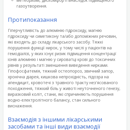
метеоризмі, дискомфорті внаслідок підвищеного
газоутворення.
Протипоказання
Гіперчутливість до алюмінію гідроксиду, магнію
гідроксиду чи симетикону та/або допоміжних речовин,
які входять до складу лікарського засобу. Тяжкі
порушення функції нирок, у тому числі у пацієнтів на
гемодіалізі, у яких існує ризик підвищення концентрації
іонів алюмінію і магнію у сироватці крові до токсичних
рівнів у результаті зменшення виведення нирками.
Гіпофосфатемія, тяжкий остеопороз, звичний запор,
хронічна діарея, кишкова непрохідність, підозра на
апендицит, кровотечі з травного тракту нез'ясованого
походження, тяжкий біль у животі неуточненого генезу,
виразковий коліт, стани, які спричиняють порушення
водно-електролітного балансу, стан сильного
виснаження.
Взаємодія з іншими лікарськими
засобами та інші види взаємодії