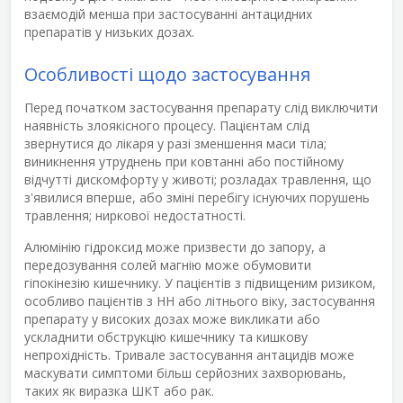
взаємодій менша при застосуванні антацидних
препаратів у низьких дозах.
Особливості щодо застосування
Перед початком застосування препарату слід виключити
наявність злоякісного процесу. Пацієнтам слід
звернутися до лікаря у разі зменшення маси тіла;
виникнення утруднень при ковтанні або постійному
відчутті дискомфорту у животі; розладах травлення, що
з'явилися вперше, або зміні перебігу існуючих порушень
травлення; ниркової недостатності.
Алюмінію гідроксид може призвести до запору, а
передозування солей магнію може обумовити
гіпокінезію кишечнику. У пацієнтів з підвищеним ризиком,
особливо пацієнтів з НН або літнього віку, застосування
препарату у високих дозах може викликати або
ускладнити обструкцію кишечнику та кишкову
непрохідність. Тривале застосування антацидів може
маскувати симптоми більш серйозних захворювань,
таких як виразка ШКТ або рак.