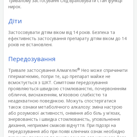
тривалому застосуванні слід враховувати стан функції
нирок.
Діти
Застосовувати дітям віком від 14 років. Безпека та
ефективність застосування препарату дітям віком до 14
років не встановлені.
Передозування
®
Тривале застосування Алмагелю
Нео може спричинити
гіпермагніємію, попри те, що препарат майже не
всмоктується з ШКТ. Симптоми передозування
проявляються швидкою стомлюваністю, почервонінням
обличчя, виснаженням, м'язовою слабкістю та
неадекватною поведінкою. Можуть спостерігатися
також ознаки метаболічного алкалозу: зміна настрою
або розумової активності, оніміння або біль у м'язах,
знервованість і швидка стомлюваність, уповільнення
дихання, неприємні смакові відчуття. При підозрі на
передозування або при появі клінічних ознак необхідно