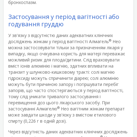
бронхоспазм.
Застосування у період вагітності або
годування груддю
У зв'язку з відсутністю даних адекватних клінічних
®
досліджень жінкам у період вагітності Алмагель
Нео
можна застосовувати тільки за призначенням лікаря у
випадку, якщо очікувана користь для матері переважає
можливий ризик для плода/дитини. Слід враховувати
вміст іонів алюмінію і магнію, здатних впливати на
транзит у шлунково-кишковому тракті: солі магнію
гідроксиду можуть спричинити діарею; солі алюмінію
можуть бути причиною запору і погіршувати перебіг
запорів, що часто спостерігаються у період вагітності,
тому слід уникати тривалого застосування і
перевищення доз цього лікарського засобу. При
®
застосуванні Алмагелю
Нео вагітним жінкам препарат
може завдати шкоди у зв'язку з вмістом етилового
спирту (0,226 г в одній дозі).
Через відсутність даних адекватних клінічних досліджень
®