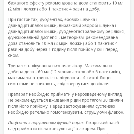
бажаного ефекту рекомендована доза становить 10 мл
(2 мірні ложки) або 1 пакетик 4 рази на добу.
При гастритах, дуоденітах, ерозіях шлунка і
дванадцятипалої кишки, виразковій хворобі шлунка і
дванадцятипалої кишки, дуоденогастральному рефлюксі,
функціональній диспепсії, метеоризмі рекомендована
доза становить 10 мл (2 мірні ложки) або 1 пакетик 4
рази на добу через 1 годину після прийому їжі і перед
сном.
Тривалість лікування визначає лікар. Максимальна
добова доза - 60 мл (12 мірних ложок або 6 пакетиків),
максимальна тривалість лікування - 4 тижні. Якщо
симптоми не зникають, слід звернутися до лікаря.
Препарат необхідно приймати у нерозведеному вигляді.
Не рекомендується вживання рідин протягом 30 хвилин
після його прийому. Перед застосуванням суспензію
необхідно ретельно гомогенізувати, струшуючи флакон.
Пацієнти з порушенням функції нирок
. Лікарський засіб
слід приймати після консультації з лікарем. При