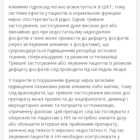
Алюмінію гідроксид погано всмоктується зі ШКТ, тому
системні ефекти у пацієнтів із нормальною функцією
нирок спостерігаються рідко. Однак тривале
застосування, застосування дуже високих доз або
звичайних доз при недостатньому надходженні
фосфатів з їжею може призвести до дефіциту фосфатів
(через зв'язування алюмінію з фосфатами), що
супроводжується підвищенням резорбції кісткової
тканини, гіперкальціурією та ризиком остеомаляції.
Тривале застосування або лікування пацієнтів із ризиком
дефіциту фосфатів слід проводити під наглядом лікаря.
У пацієнтів із порушенням функції нирок можливе
підвищення плазмових рівнів алюмінію і/або магнію, тому
слід враховувати, що тривале застосування високих доз
препарату може призвести до енцефалопатії, деменції і
мікроцитарної анемії та погіршити остеомаляцію,
спричинену діалізом. Цей препарат слід застосовувати з
обережністю пацієнтам з НН: їм потрібно знизити дозу
або збільшити інтервал між прийомами препарату,
залежно від тяжкості ниркової недостатності. Під час
лікування пацієнтів із НН необхідно контролювати у