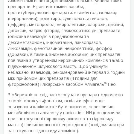
Алюмінієвмісні антациди знижують всмоктування таких
препаратів: Н
-антигістамінні засоби,
2
протитуберкульозні препарати: етамбутол, ізоніазид
(пероральний), полістиролсульфонат, атенолол,
цефдинір, метопролол, нейролептики, хлорохін, цикліни,
дигоксин, натрію фторид, глюкокортикоїдні препарати
(описана взаємодія з преднізолоном та
дексаметазоном), індометацин, ланзопразол,
лінкозаміди, фенотіазинові нейролептики, фосфор
(добавки), вітаміни. Знижена абсорбція цих препаратів
пов'язана з утворенням нерозчинних комплексів та/або
підлужненням шлункового вмісту. Щоб уникнути
небажаної взаємодії, рекомендований інтервал 2 години
між прийомом цих препаратів (4 години для
®
фторхінолонів) і лікарським засобом Алмагель
Нео.
З обережністю слід застосовувати препарат одночасно
з полістиролсульфонатом, оскільки ефективне
зв'язування калію може бути знижено, через ризик
метаболічного алкалозу у пацієнтів з НН (повідомляли
при застосуванні гідроксиду алюмінію та гідроксиду
магнію) і ризик кишкової непрохідності (повідомляли при
застосуванні гідроксиду алюмінію).