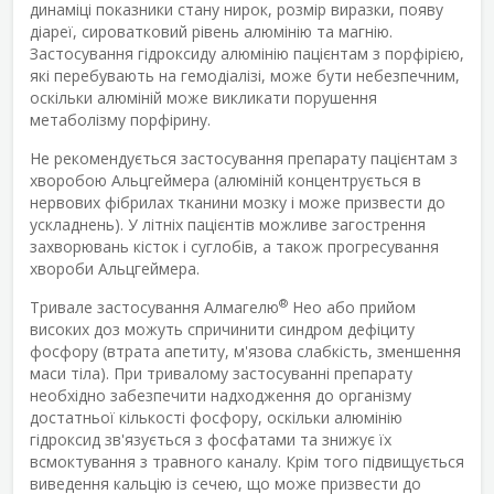
динаміці показники стану нирок, розмір виразки, появу
діареї, сироватковий рівень алюмінію та магнію.
Застосування гідроксиду алюмінію пацієнтам з порфірією,
які перебувають на гемодіалізі, може бути небезпечним,
оскільки алюміній може викликати порушення
метаболізму порфірину.
Не рекомендується застосування препарату пацієнтам з
хворобою Альцгеймера (алюміній концентрується в
нервових фібрилах тканини мозку і може призвести до
ускладнень). У літніх пацієнтів можливе загострення
захворювань кісток і суглобів, а також прогресування
хвороби Альцгеймера.
®
Тривале застосування Алмагелю
Нео або прийом
високих доз можуть спричинити синдром дефіциту
фосфору (втрата апетиту, м'язова слабкість, зменшення
маси тіла). При тривалому застосуванні препарату
необхідно забезпечити надходження до організму
достатньої кількості фосфору, оскільки алюмінію
гідроксид зв'язується з фосфатами та знижує їх
всмоктування з травного каналу. Крім того підвищується
виведення кальцію із сечею, що може призвести до