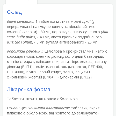
Склад
діючі речовини:
1 таблетка містить жовчі сухої (у
перерахуванні на суху речовину та кількісний вміст
холевої кислоти) - 80 мг, порошку часнику сушеного
(Аlliі
sativi bulbi риlvіs)
- 40 мг, листя кропиви подрібненого
(Urticae Fоlium)
- 5 мг, вугілля активованого - 25 мг;
допоміжні речовини:
целюлоза мікрокристалічна, натрію
кроскармелоза, кремнію діоксид колоїдний безводний,
магнію стеарат; плівкове покриття: гіпромелоза, титану
діоксид (Е 171), поліетиленгліколь (макрогол, ПЕГ 400,
ПЕГ 4000), полівініловий спирт, тальк, лецитин,
хіноліновий жовтий (Е 104), індигокармін (Е 132).
Лікарська форма
Таблетки, вкриті плівковою оболонкою.
Основні фізико-хімічні властивості:
таблетки, вкриті
плівковою оболонкою, від жовтого до зеленувато-