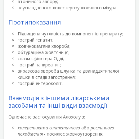
атонічного запору;
неускладненого холестерозу жовчного міхура.
Протипоказання
Підвищена чутливість до компонентів препарату;
гострий гепатит;
жовчнокам'яна хвороба;
обтураційна жовтяниця;
спазм сфінктера Одді;
гострий панкреатит;
виразкова хвороба шлунка та дванадцятипалої
кишки в стадії загострення;
гострий ентероколіт.
Взаємодія з іншими лікарськими
засобами та інші види взаємодії
Одночасне застосування Алохолу з:
холеретиками синтетичного
або
рослинного
походження
- посилює жовчоутворення;