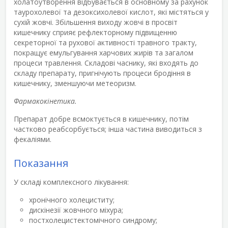
холатоутворення відбувається в основному за рахунок
таурохолевої та дезоксихолевої кислот, які містяться у
сухій жовчі. Збільшення виходу жовчі в просвіт
кишечнику сприяє рефлекторному підвищенню
секреторної та рухової активності травного тракту,
покращує емульгування харчових жирів та загалом
процеси травлення. Складові часнику, які входять до
складу препарату, пригнічують процеси бродіння в
кишечнику, зменшуючи метеоризм.
Фармакокінетика.
Препарат добре всмоктується в кишечнику, потім
частково реабсорбується; інша частина виводиться з
фекаліями.
Показання
У складі комплексного лікування:
хронічного холециститу;
дискінезії жовчного міхура;
постхолецистектомічного синдрому;