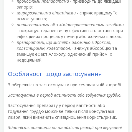
проносними препаратами
- призводить до ліквідації
запорів;
жиророзчинними вітамінами
- сприяє кращому їх
всмоктуванню;
антисептиками
або
хіміотерапевтичними засобами
- покращує терапевтичну ефективність останніх при
інфекційних процесах у печінці або жовчних шляхах;
препаратами, що містять алюмінію гідроксид,
холестирамін, колестипол, -
знижує абсорбцію та
зменшує ефект Алохолу; одночасний прийом їх
недоцільний.
Особливості щодо застосування
З обережністю застосовувати при сечокам'яній хворобі.
Застосування в період вагітності або годування груддю.
Застосування препарату у період вагітності або
годування груддю можливе тільки після консультації
лікаря, який визначить співвідношення користь/ризик.
Здатність впливати на швидкість реакції при керуванні