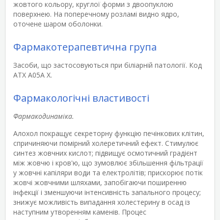
жовтого кольору, круглої форми з двоопуклою
поверхнею. На поперечному розламі видно ядро,
оточене шаром оболонки.
Фармакотерапевтична група
Засоби, що застосовуються при біліарній патології.
Код
АТХ
А05А Х.
Фармакологічні властивості
Фармакодинаміка.
Алохол покращує секреторну функцію печінкових клітин,
спричиняючи помірний холеретичний ефект. Стимулює
синтез жовчних кислот; підвищує осмотичний градієнт
між жовчю і кров'ю, що зумовлює збільшення фільтрації
у жовчні капіляри води та електролітів; прискорює потік
жовчі жовчними шляхами, запобігаючи поширенню
інфекції і зменшуючи інтенсивність запального процесу;
знижує можливість випадання холестерину в осад із
наступним утворенням каменів. Процес