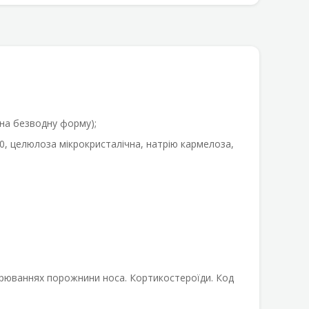
 на безводну форму);
0, целюлоза мікрокристалічна, натрію кармелоза,
орюваннях порожнини носа. Кортикостероїди. Код