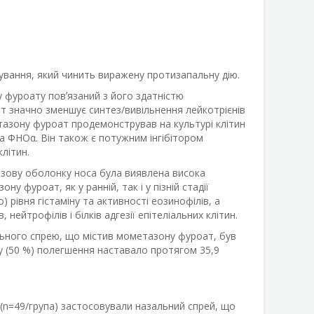
вання, який чинить виражену протизапальну дію.
 фуроату повʼязаний з його здатністю
ат значно зменшує синтез/вивільнення лейкотрієнів
етазону фуроат продемонстрував на культурі клітин
 та ФНОα. Він також є потужним інгібітором
літин.
изову оболонку носа була виявлена висока
 фуроат, як у ранній, так і у пізній стадії
 рівня гістаміну та активності еозинофілів, а
ейтрофілів і білків адгезії епітеліальних клітин.
льного спрею, що містив мометазону фуроат, був
му (50 %) полегшення наставало протягом 35,9
 (n=49/група) застосовували назальний спрей, що