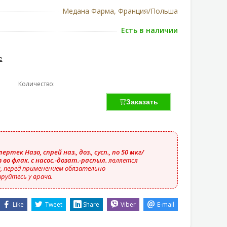
Медана Фарма, Франция/Польша
Есть в наличии
е
Количество:
Заказать
ертек Назо, спрей наз., доз., сусп., по 50 мкг/
з во флак. с насос.-дозат.-распыл.
является
 перед применением обязательно
руйтесь у врача.
Like
Tweet
Share
Viber
E-mail