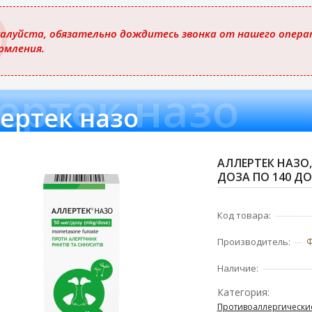
ю
алуйста, обязательно дождитесь звонка от нашего операт
рмления.
ертек назо
ертек назо
АЛЛЕРТЕК НАЗО, 
ДОЗА ПО 140 ДО
Код товара:
Ф
Производитель:
Наличие:
Категория:
Противоаллергически