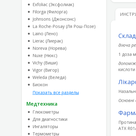
Exfoliac (Эксфолиак)
Filorga (Филорга)
ИНСТР
Johnsons (Джонсонс)
La Roche-Posay (Ля Рош-Позе)
Laino (Лено)
Склад
Lierac (Лиерак)
діюча р
Noreva (Норева)
1 доза м
Nuxe (Нюкс)
Vichy (Виши)
допоміж
кислоти 
Vigor (Вигор)
Weleda (Веледа)
Лікар
Биокон
Назальни
Показать все разделы
Основні 
Медтехника
Фарма
Глюкометры
Для диагностики
Протина
Ингаляторы
АТХ R01
Термометры