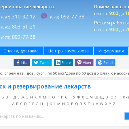
ервирование лекарств:
Прием заказов
9:00
1
пн-пт с
до
310-32-12
092-77-38
(097)
(073)
Режим работы 
803-51-21
(095)
9:00
2
пн-пт с
до
092-77-38
(073)
Оплата, доставка
Центры самовывоза
Информация
Like
Tweet
Share
Viber
E-mail
 спрей наз., доз., сусп., по 50 мкг/доза по 60 доз во флак. с насос.
ск и резервирование лекарств
Б
В
Г
Д
Е
Ж
З
И
К
Л
М
Н
О
П
Р
С
Т
У
Ф
Х
Ц
Ч
Ш
Щ
Э
Ю
Я
|
0 - 
A
B
C
D
E
F
G
H
I
J
K
L
M
N
O
P
Q
R
S
T
U
V
W
X
Y
Z