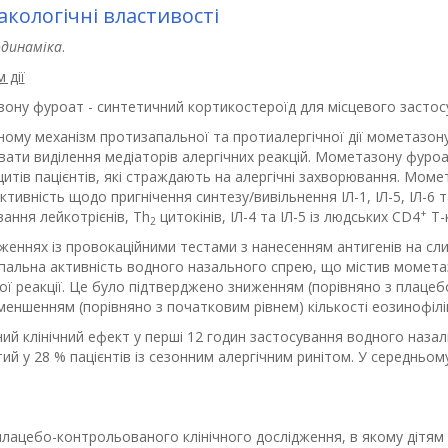
кологічні властивості
динаміка
.
 дії
ону фуроат - синтетичний кортикостероїд для місцевого застосу
ному механізм протизапальної та протиалергічної дії мометазону
вати виділення медіаторів алергічних реакцій. Мометазону фуро
цитів пацієнтів, які страждають на алергічні захворювання. Мом
ктивність щодо пригнічення синтезу/вивільнення ІЛ-1, ІЛ-5, ІЛ-6
+
ання лейкотрієнів, Th
цитокінів, ІЛ-4 та ІЛ-5 із людських CD4
Т-к
2
дженнях із провокаційними тестами з нанесенням антигенів на сл
альна активність водного назального спрею, що містив мометазону
ої реакції. Це було підтверджено зниженням (порівняно з плацебо)
еншенням (порівняно з початковим рівнем) кількості еозинофілів, н
ий клінічний ефект у перші 12 годин застосування водного наза
ий у 28 % пацієнтів із сезонним алергічним ринітом. У середньо
плацебо-контрольованого клінічного дослідження, в якому дітям