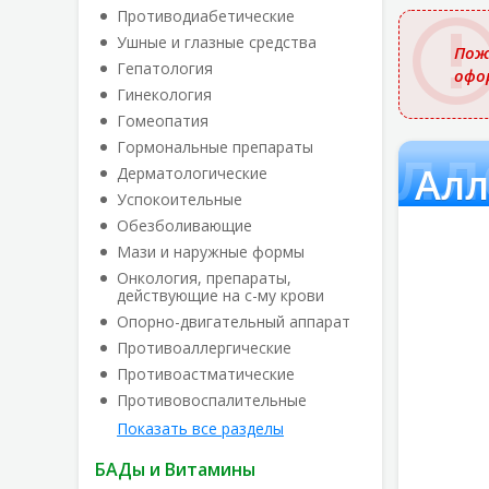
названи
Противодиабетические
Ушные и глазные средства
Пож
Гепатология
офо
Гинекология
Гомеопатия
Алл
Гормональные препараты
Алл
Дерматологические
Успокоительные
Обезболивающие
Мази и наружные формы
Онкология, препараты,
действующие на с-му крови
Опорно-двигательный аппарат
Противоаллергические
Противоастматические
Противовоспалительные
Показать все разделы
БАДы и Витамины