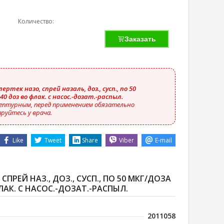
Количество:
Заказать
ертек назо, спрей назаль, доз., сусп., по 50
40 доз во флак. с насос.-дозат.-распыл.
ептурным, перед применением обязательно
руйтесь у врача.
Like
Tweet
Share
Viber
E-mail
СПРЕЙ НАЗ., ДОЗ., СУСП., ПО 50 МКГ/ДОЗА
ЛАК. С НАСОС.-ДОЗАТ.-РАСПЫЛ.
2011058