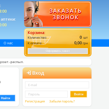
:
ЗАКАЗАТЬ
8:00
ЗВОНОК
аптеки:
0:00
Корзина:
0
Количество:
шт
0,00
О нас
К оплате:
грн
Оформить заказ
-дозат.-распыл.
Вход
9
Войти
Найти
Регистрация
Забыли пароль?