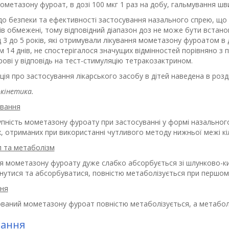
ометазону фуроат, в дозі 100 мкг 1 раз на добу, гальмування шви
о безпеки та ефективності застосування назального спрею, що м
ів обмежені, тому відповідний діапазон доз не може бути встано
д 3 до 5 років, які отримували лікування мометазону фуроатом в 
 14 днів, не спостерігалося значущих відмінностей порівняно з 
рові у відповідь на тест-стимуляцію тетракозактрином.
ія про застосування лікарського засобу в дітей наведена в розді
кінетика.
вання
пність мометазону фуроату при застосуванні у формі назального 
, отриманих при використанні чутливого методу нижньої межі кіл
л та метаболізм
ія мометазону фуроату дуже слабко абсорбується зі шлунково-ки
нутися та абсорбуватися, повністю метаболізується при першому
ня
ваний мометазону фуроат повністю метаболізується, а метаболі
зання