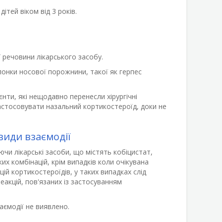
ітей віком від 3 років.
 речовини лікарського засобу.
олонки носової порожнини, такої як герпес
єнти, які нещодавно перенесли хірургічні
астосовувати назальний кортикостероїд, доки не
види взаємодії
чи лікарські засоби, що містять кобіцистат,
их комбінацій, крім випадків коли очікувана
ій кортикостероїдів, у таких випадках слід
акцій, пов'язаних із застосуванням
ємодії не виявлено.