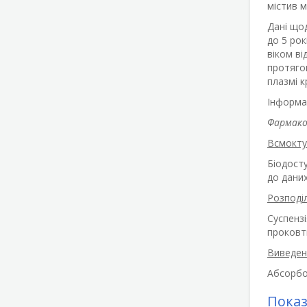
містив м
Дані щод
до 5 рок
віком ві
протягом
плазмі к
Інформац
Фармако
Всмокту
Біодосту
до даних
Розподі
Суспенз
проковт
Виведен
Абсорбо
Пока