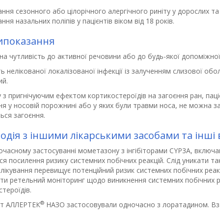
ання сезонного або цілорічного алергічного риніту у дорослих та д
ання назальних поліпів у пацієнтів віком від 18 років.
ипоказання
а чутливість до активної речовини або до будь-якої допоміжної
ь нелікованої локалізованої інфекції із залученням слизової об
ий.
у з пригнічуючим ефектом кортикостероїдів на загоєння ран, паці
ня у носовій порожнині або у яких були травми носа, не можна з
ься загоєння.
одія з іншими лікарськими засобами та інші 
часному застосуванні мометазону з інгібіторами CYP3A, включаю
ся посилення ризику системних побічних реакцій. Слід уникати так
лікування перевищує потенційний ризик системних побічних реакц
ти ретельний моніторинг щодо виникнення системних побічних ре
тероїдів.
®
т АЛЛЕРТЕК
НАЗО застосовували одночасно з лоратадином. Вза