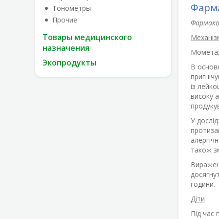
Фарма
Тонометры
Прочие
Фармако
Товары медицинского
Механізм
назначения
Мометаз
Экопродукты
В основ
пригнічу
із лейко
високу а
продукув
У дослі
протизап
алергічн
також зм
Виражен
досягнут
години.
Діти
Під час 