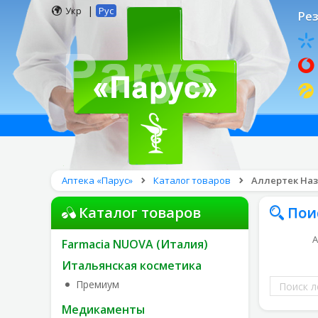
|
Укр
Рус
Рез
Аптека «Парус»
Каталог товаров
Аллертек Назо,
Каталог товаров
Пои
А
Farmacia NUOVA (Италия)
Итальянская косметика
Поиск
Премиум
лекарств
Медикаменты
по