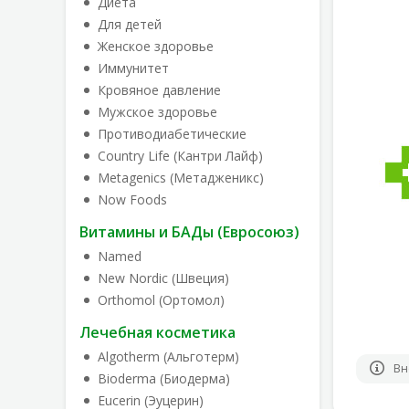
Диета
Для детей
Женское здоровье
Иммунитет
Кровяное давление
Мужское здоровье
Противодиабетические
Country Life (Кантри Лайф)
Metagenics (Метадженикс)
Now Foods
Витамины и БАДы (Евросоюз)
Named
New Nordic (Швеция)
Orthomol (Ортомол)
Лечебная косметика
Algotherm (Альготерм)
Вн
Bioderma (Биодерма)
Eucerin (Эуцерин)