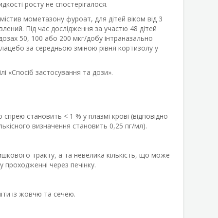
дкості росту не спостерігалося.
істив мометазону фуроат, для дітей віком від 3
влений. Під час дослідження за участю 48 дітей
дозах 50, 100 або 200 мкг/добу інтраназально
плацебо за середньою зміною рівня кортизолу у
лі «Спосіб застосування та дози».
спрею становить < 1 % у плазмі крові (відповідно
ькісного визначення становить 0,25 пг/мл).
шкового тракту, а та невелика кількість, що може
 проходженні через печінку.
ти із жовчю та сечею.