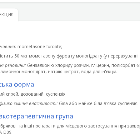
УКЦИЯ
ечовина:
mometasone furoate;
істить 50 мкг мометазону фуроату моногідрату (у перерахуванні
ні речовини:
бензалконію хлориду розчин, гліцерин, полісорбат-8
лимонної моногідрат, натрію цитрат, вода для ін'єкцій.
ська форма
й спрей, дозований, суспензія.
фізико-хімічні властивості:
біла або майже біла в'язка суспензія.
котерапевтична група
брякові та інші препарати для місцевого застосування при захв
A D09.