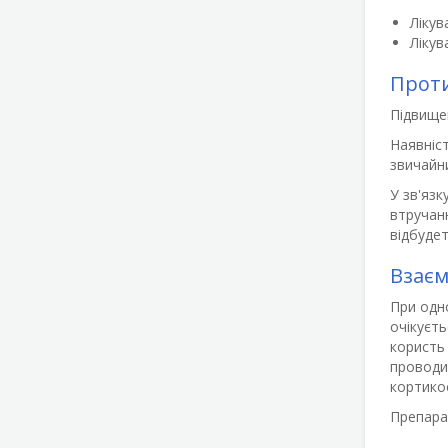
Лікув
Лікув
Прот
Підвищен
Наявніст
звичайн
У зв'язк
втручан
відбудет
Взаєм
При одно
очікуєть
користь 
проводи
кортикос
Препара