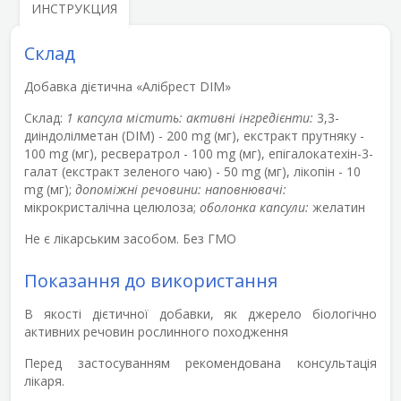
ИНСТРУКЦИЯ
Склад
Добавка дієтична «Алібрест DIM»
Склад:
1 капсула містить: активні інгредієнти:
3,3-
диіндолілметан (DIM) - 200 mg (мг), екстракт прутняку -
100 mg (мг), ресвератрол - 100 mg (мг), епігалокатехін-3-
галат (екстракт зеленого чаю) - 50 mg (мг), лікопін - 10
mg (мг);
допоміжні речовини: наповнювачі:
мікрокристалічна целюлоза;
оболонка капсули:
желатин
Не є лікарським засобом. Без ГМО
Показання до використання
В якості дієтичної добавки, як джерело біологічно
активних речовин рослинного походження
Перед застосуванням рекомендована консультація
лікаря.