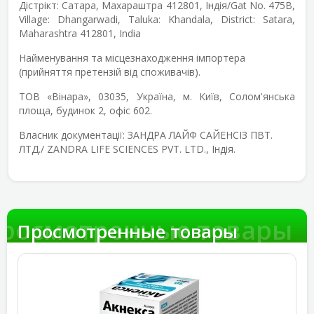
Дістрікт: Сатара, Махараштра 412801, Індія/Gat No. 475B,
Village: Dhangarwadi, Taluka: Khandala, District: Satara,
Maharashtra 412801, India
Найменування та місцезнаходження імпортера
(прийняття претензій від споживачів).
ТОВ «Вінара», 03035, Україна, м. Київ, Солом'янська
площа, будинок 2, офіс 602.
Власник документації:
ЗАНДРА ЛАЙФ САЙЕНСІЗ ПВТ.
ЛТД./ ZANDRA LIFE SCIENCES PVT. LTD., Індія.
росмотренные товары
Просмотренные товары