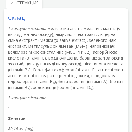
ИНСТРУКЦИЯ
Склад
1 капсула містить:
желюючий агент: желатин, магній (у
вигляді магнію оксиду), німу листя eкстракт, люцерна
сійна екстракт (Medicago sativa extract), зеленого чаю
екстракт, метилсульфонілметан (MSM), наповнювач:
целюлоза мікрокристалічна (MCC PH102), аскорбінова
кислота (вітамін С), вода очищена, барвник: заліза оксид
жовтий, цинк (у вигляді цинку оксид), нікотинова кислота
(вітамін В
), D-альфа токоферол (вітамін Е), антиспікаючі
3
агенти: магнію стеарат, кремнію діоксид, піридоксину
гідрохлорид (вітамін В
), бета каротин (вітамін А), біотин
6
(вітамін В
), холекальциферол (вітамін D
).
7
3
1 капсула містить:
1
Желатин
80,16 мг (mg)