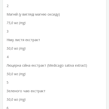
2
Магній (у вигляді магнію оксиду)
75,0 мг (mg)
3
Німу листя eкстракт
50,0 мг (mg)
4
Люцерна сійна екстракт (Medicago sativa extract)
50,0 мг (mg)
5
Зеленого чаю екстракт
50,0 мг (mg)
6