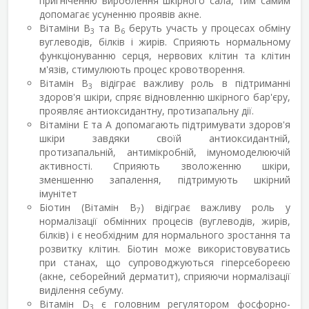
пригніченню вироблення шкірного сала, тим самим
допомагає усуненню проявів акне.
Вітаміни В
та В
беруть участь у процесах обміну
3
6
вуглеводів, білків і жирів. Сприяють нормальному
функціонуванню серця, нервових клітин та клітин
м'язів, стимулюють процес кровотворення.
Вітамін В
відіграє важливу роль в підтриманні
3
здоров'я шкіри, спряє відновленню шкірного бар'єру,
проявляє антиоксидантну, протизапальну дії.
Вітаміни Е та А допомагають підтримувати здоров'я
шкіри завдяки своїй антиоксидантній,
протизапальній, антимікробній, імуномоделюючій
активності. Сприяють зволоженню шкіри,
зменшенню запалення, підтримують шкірний
імунітет
Біотин (Вітамін В
) відіграє важливу роль у
7
нормалізації обмінних процесів (вуглеводів, жирів,
білків) і є необхідним для нормального зростання та
розвитку клітин. Біотин може використовуватись
при станах, що супроводжуються гіперсебореєю
(акне, себорейний дерматит), сприяючи нормалізації
виділення себуму.
Вітамін D
є головним регулятором фосфорно-
3