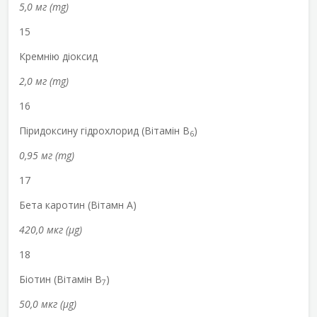
5,0 мг (mg)
15
Кремнію діоксид
2,0 мг (mg)
16
Піридоксину гідрохлорид (Вітамін В
)
6
0,95 мг (mg)
17
Бета каротин (Вітамн А)
420,0 мкг (µg)
18
Біотин (Вітамін В
)
7
50,0 мкг (µg)