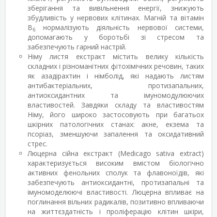
зберігання та вивільнення енергії, знижують
збудливість у нервових клітинах. Магній та вітамін
В
нормалізують діяльність нервової системи,
6
допомагають у боротьбі зі стресом та
забезпечують гарний настрій.
Німу листя екстракт містить велику кількість
складних і різноманітних фітохімічних речовин, таких
як азадірахтин і німболід, які надають листям
антибактеріальних, протизапальних,
антиоксидантних та імуномодулюючих
властивостей. Завдяки складу та властивостям
Німу, його широко застосовують при багатьох
шкiрних патологiчних станах: акне, екзема та
псорiаз, зменшуючи запалення та оксидативний
стрес.
Люцерна сійна екстракт (Medicago sativa extract)
характеризується високим вмістом біологічно
активних фенольних сполук та флавоноїдів, які
забезпечують антиоксидантні, протизапальні та
імуномоделюючі властивості. Люцерна впливає на
поглинання вільних радикалів, позитивно впливаючи
на життєздатність і проліферацію клітин шкіри,