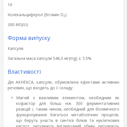
19
Холекальциферол (Вітамін D
)
3
300 MO(IU)
Форма випуску
Капсули.
Загальна маса капсули 546,0 мг(mg) ± 7,5%.
Властивості
Дія АКНЕКСА, капсули, обумовлена ефектами активних
речовин, що входять до її складу:
Магній є важливим елементом, необхідним як
кофактор для більш ніж 300 ферментативних
реакцій і, таким чином, необхідний для біохімічного
функціонування багатьох метаболічних процесів,
що беруть участь в синтезі білків та нуклеїнових
кислот, регулюють вуглеводний обмін, регулюють