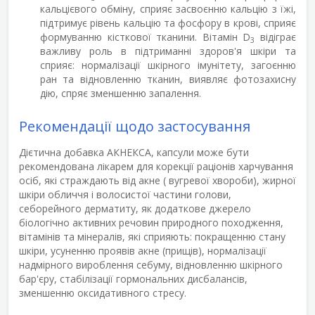
кальцiєвого обмiну, сприяє засвоєнню кальцiю з їжi,
пiдтримує рiвень кальцiю та фосфору в кровi, сприяє
формуванню кiсткової тканини. Вітамін D
відіграє
3
важливу роль в підтриманні здоров'я шкіри та
сприяє: нормалізації шкірного імунітету, загоєнню
ран та відновленню тканин, виявляє фотозахисну
дію, спряє зменшенню запалення.
Рекомендації щодо застосування
Дієтична добавка АКНЕКСА, капсули може бути
рекомендована лікарем для корекції раціонів харчування
осіб, які страждають від акне ( вугревої хвороби), жирної
шкіри обличчя і волосистої частини голови,
себорейного дерматиту, як додаткове джерело
біологічно активних речовин природного походження,
вітамінів та мінералів, які сприяють: покращенню стану
шкіри, усуненню проявів акне (прищів), нормалізації
надмірного вироблення себуму, відновленню шкірного
бар'єру, стабілізації гормональних дисбалансів,
зменшенню оксидативного стресу.