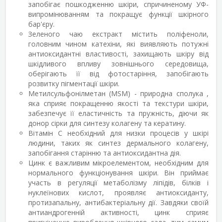
запобігає пошкодженню шкіри, спричиненому УФ-
випромінюванням та покращує функції шкірного
бар'єру.
Зеленого чаю екстракт містить поліфеноли,
головним чином катехіни, які виявляють потужні
антиоксидантні властивості, захищають шкіру від
шкідливого впливу зовнішнього середовища,
оберігають її від фотостаріння, запобігають
розвитку пігментації шкіри.
Метилсульфонілметан (MSM) - природна сполука ,
яка сприяє покращенню якості та текстури шкіри,
забезпечує її еластичність та пружність, діючи як
донор сірки для синтезу колагену та кератину.
Вітамін С необхідний для низки процесів у шкірі
людини, таких як синтез дермального колагену,
запобігання старінню та антиоксидантна дія.
Цинк є важливим мікроелементом, необхідним для
нормального функціонування шкіри. Він приймає
участь в регуляції метаболізму ліпідів, білків і
нуклеїнових кислот, проявляє антиоксиданту,
протизапальну, антибактеріальну дії. Завдяки своїй
антиандрогенній активності, цинк сприяє