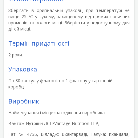
Зберігати в оригінальній упаковці при температурі не
вище 25 ºС у сухому, захищеному від прямих сонячних
променів та вологи місці. Зберігати у недоступному для
дітей місці.
Термін придатності
2 роки.
Упаковка
По 30 капсул у флаконі, по 1 флакону у картонній
коробці.
Виробник
Найменування і місцезнаходження виробника.
Вантаж Нутрішн ЛЛП/Vantage Nutrition LLP,
Гат № 475Б, Вілладж: Вхангарваді, Талука: Кхандала,