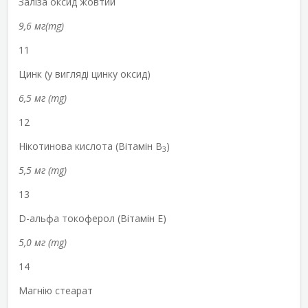
Заліза оксид жовтий
9,6 мг(mg)
11
Цинк (у вигляді цинку оксид)
6,5 мг (mg)
12
Нікотинова кислота (Вітамін В
)
3
5,5 мг (mg)
13
D-альфа токоферол (Вітамін Е)
5,0 мг (mg)
14
Магнію стеарат