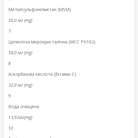
Метилсульфонілметан (MSM)
50,0 мг (mg)
7
Целюлоза мікрокристалічна (MCC PH102)
50,0 мг (mg)
8
Аскорбінова кислота (Вітамін С)
32,0 мг (mg)
9
Вода очищена
13,92мг(mg)
10