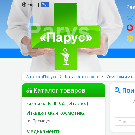
|
Укр
Рус
Рез
Аптека «Парус»
Каталог товаров
Симптомы и н
Каталог товаров
Пои
Farmacia NUOVA (Италия)
Итальянская косметика
Поиск
Премиум
лекарств
Медикаменты
по