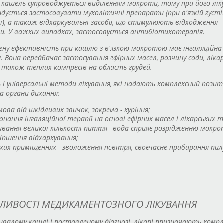
кашель супроводжується виділенням мокроти, тому при його лік
дується застосовувати муколітичні препарати (при в'язкій густі
), а також відхаркувальні засоби, що стимулюють відходження
. У важких випадках, застосовується антибіотикотерапія.
ну ефективність при кашлю з в'язкою мокротою має інгаляційна
. Вона передбачає застосування ефірних масел, розчину соди, ліка
 також теплих компресів на область грудей.
 і універсальні методи лікування, які надають комплексний пози
а органи дихання:
мова від шкідливих звичок, зокрема - куріння;
онання інгаляційної терапії на основі ефірних масел і лікарських 
вання великої кількості пиття - вода сприяє розрідженню мокро
іпшення відхаркування;
ухих приміщеннях - зволоження повітря, своєчасне прибирання пил
ЛИВОСТІ МЕДИКАМЕНТОЗНОГО ЛІКУВАННЯ
валому кашлі і поставленому діагнозі, лікарі призначають компл