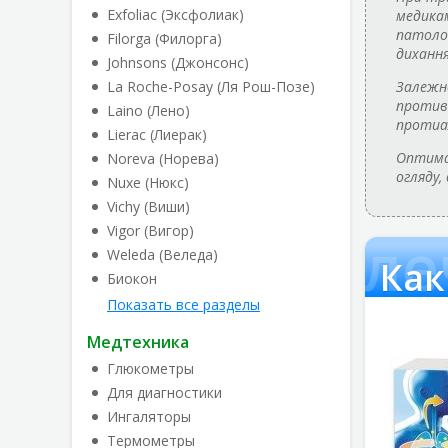
Exfoliac (Эксфолиак)
медикам
патолог
Filorga (Филорга)
дихання
Johnsons (Джонсонс)
La Roche-Posay (Ля Рош-Позе)
Залежно
противі
Laino (Лено)
протиа
Lierac (Лиерак)
Оптимал
Noreva (Норева)
огляду,
Nuxe (Нюкс)
Vichy (Виши)
Vigor (Вигор)
Как л
Weleda (Веледа)
Как
Биокон
Показать все разделы
Медтехника
Глюкометры
Для диагностики
Ингаляторы
Термометры