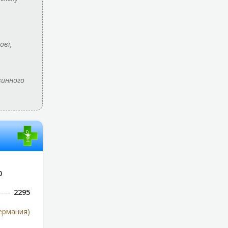
ові,
винного
0
2295
Германия)