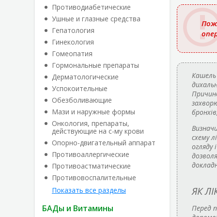
названи
Противодиабетические
Ушные и глазные средства
Пож
Гепатология
опе
Гинекология
Гомеопатия
Гормональные препараты
Кашель 
Дерматологические
дихальн
Успокоительные
Причин
Обезболивающие
захворю
Мази и наружные формы
бронхів
Онкология, препараты,
Визнач
действующие на с-му крови
схему л
Опорно-двигательный аппарат
огляду 
Противоаллергические
дозволя
докладн
Противоастматические
Противовоспалительные
ЯК Л
Показать все разделы
БАДы и Витамины
Перед п