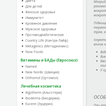
Диета
Мокрий 
рекомен
Для детей
мокроті
Женское здоровье
мокроти
Иммунитет
Підвище
Кровяное давление
терапія
Мужское здоровье
трав, а
Противодиабетические
Існують
Country Life (Кантри Лайф)
вплив н
Metagenics (Метадженикс)
Now Foods
Від
Вик
Витамины и БАДы (Евросоюз)
Вжи
пол
Named
У с
New Nordic (Швеция)
Orthomol (Ортомол)
Лечебная косметика
Algotherm (Альготерм)
ОСОБ
Bioderma (Биодерма)
Eucerin (Эуцерин)
При три