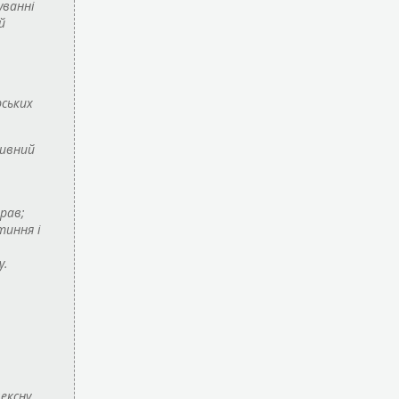
уванні
й
рських
тивний
трав;
тиння і
у.
ексну