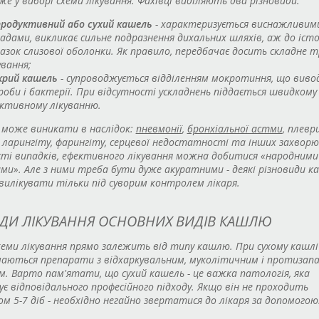
е у виборі схеми лікування. Фахівці виділяють два різновиди:
родуктивний або сухий кашель
- характеризується виснажливим
адами, викликає сильне подразнення дихальних шляхів, аж до іст
азок слизової оболонки. Як правило, передбачає досить складне 
ування;
рий кашель
- супроводжується відділенням мокротиння, що вив
роби і бактерії. При відсутності ускладнень піддається швидкому
ктивному лікуванню.
 може виникати в наслідок:
пневмонії
,
бронхіальної астми
, плевр
, ларингіту, фарингіту, серцевої недостатності та інших захворю
ті випадків, ефективного лікування можна добитися «народними
и». Але з ними треба бути дуже акуратними - деякі різновиди 
илікувати тільки під суворим контролем лікаря.
ДИ ЛІКУВАННЯ ОСНОВНИХ ВИДІВ КАШЛЮ
хеми лікування прямо залежить від типу кашлю. При сухому кашлі
чаються препарати з відхаркувальним, муколітичним і протизап
. Варто пам'ятати, що сухий кашель - це важка патологія, яка
є відповідального професійного підходу. Якщо він не проходить
м 5-7 діб - необхідно негайно звертатися до лікаря за допомогою