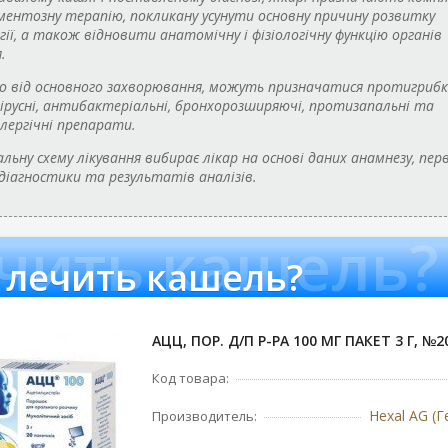
ентозну терапію, покликану усунути основну причину розвитку
ії, а також відновити анатомічну і фізіологічну функцію органів
.
 від основного захворювання, можуть призначатися протигрибк
русні, антибактеріальні, бронхорозширяючі, протизапальні та
лергічні препарати.
ьну схему лікування вибирає лікар на основі даних анамнезу, пер
 діагностики та результатів аналізів.
ечить кашель?
 лечить кашель?
АЦЦ, ПОР. Д/П Р-РА 100 МГ ПАКЕТ 3 Г, №2
Код товара:
Hexal AG (
Производитель: