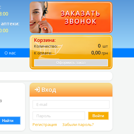
:
ЗАКАЗАТЬ
8:00
ЗВОНОК
аптеки:
0:00
Корзина:
0
Количество:
шт
0,00
О нас
К оплате:
грн
Оформить заказ
Вход
 9
Войти
Найти
Регистрация
Забыли пароль?