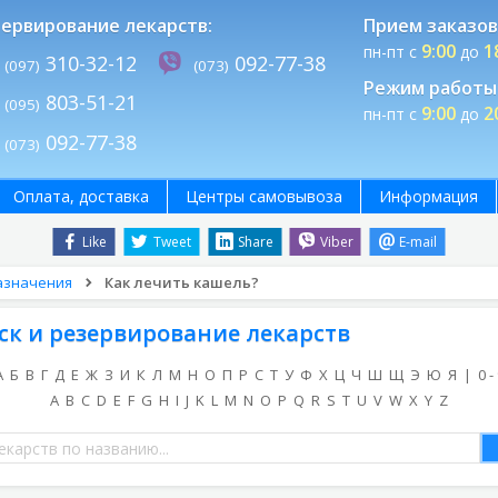
ервирование лекарств:
Прием заказов
9:00
1
пн-пт с
до
310-32-12
092-77-38
(097)
(073)
Режим работы 
803-51-21
(095)
9:00
2
пн-пт с
до
092-77-38
(073)
Оплата, доставка
Центры самовывоза
Информация
Like
Tweet
Share
Viber
E-mail
азначения
Как лечить кашель?
ск и резервирование лекарств
А
Б
В
Г
Д
Е
Ж
З
И
К
Л
М
Н
О
П
Р
С
Т
У
Ф
Х
Ц
Ч
Ш
Щ
Э
Ю
Я
|
0 -
A
B
C
D
E
F
G
H
I
J
K
L
M
N
O
P
Q
R
S
T
U
V
W
X
Y
Z