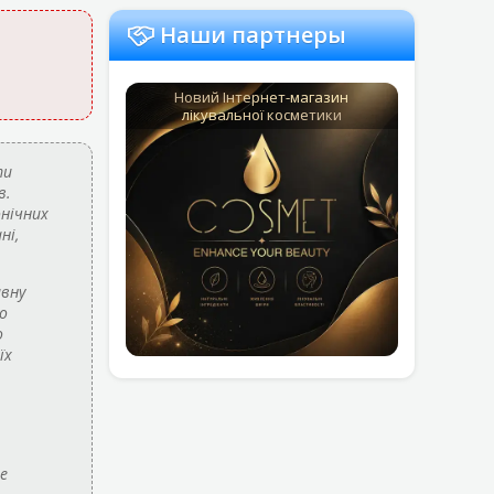
Наши партнеры
Новий Інтернет-магазин
лікувальної косметики
ти
в.
нічних
ні,
вну
о
о
їх
е