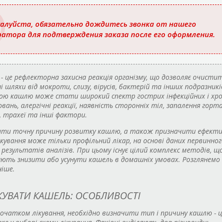
ю
алуйста, обязательно дождитесь звонка от нашего
ратора для подтверждения заказа после его оформления.
- це рефлекторна захисна реакція організму, що дозволяє очисти
і шляхи від мокроти, слизу, вірусів, бактерій та інших подразникі
ою кашлю може стати широкий спектр гострих інфекційних і хро
вань, алергічні реакції, наявність сторонніх тіл, запалення горта
, трахеї та інші фактори.
ити точну причину розвитку кашлю, а також призначити ефекти
ікування може тільки профільний лікар, на основі даних первинног
і результатів аналізів. При цьому існує цілий комплекс методів, щ
ють знизити або усунути кашель в домашніх умовах. Розглянемо 
іше.
ІКУВАТИ КАШЕЛЬ: ОСОБЛИВОСТІ
очатком лікування, необхідно визначити тип і причину кашлю - ц