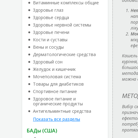
допомож
Витаминные комплексы общие
Здоровье глаз
Неп
нап
Здоровье сердца
пор
Здоровье нервной системы
лік
Здоровье печени
Мок
Кости и суставы
мік
ефе
Вены и сосуды
Дерматологические средства
Кашель
куріння
Здоровый сон
більшос
Желудок и кишечник
методам
Мочеполовая система
можна в
Товары для диабетиков
Спортивное питание
МЕТО
Здоровое питание и
органические продукты
Вибір с
Антигельминтные средства
призна
ефектом
Показать все разделы
потребу
протяго
БАДы (США)