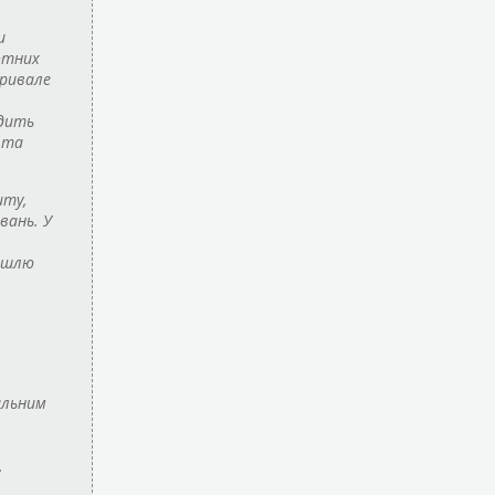
и
отних
тривале
одить
 та
иту,
вань. У
кашлю
альним
.