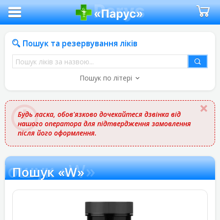
Пошук та резервування ліків
Пошук
ліків
Пошук по літері
за
назвою
Будь ласка, обов'язково дочекайтеся дзвінка від
нашого оператора для підтвердження замовлення
після його оформлення.
Пошук «W»
Пошук «W»