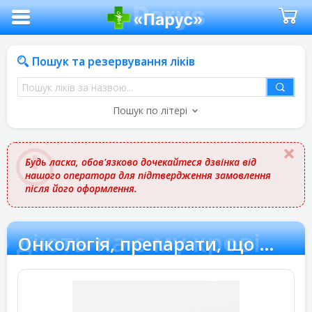
Пошук та резервування ліків
Пошук
ліків
Пошук по літері
за
назвою
Будь ласка, обов'язково дочекайтеся дзвінка від
нашого оператора для підтвердження замовлення
після його оформлення.
 діють на с-му крові
Онкологія, препарати, що діють на с-му крові