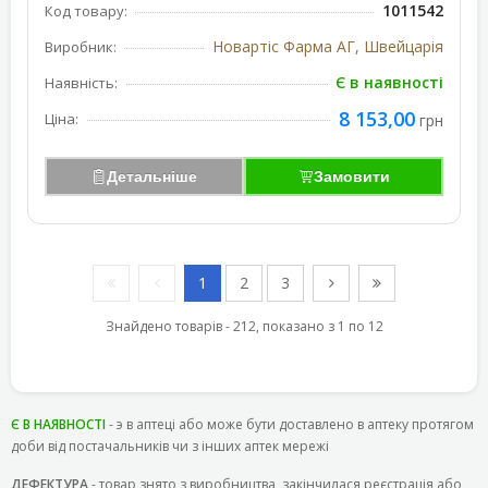
1011542
Код товару:
Новартіс Фарма АГ, Швейцарія
Виробник:
Є в наявності
Наявність:
8 153,00
Ціна:
грн
Детальніше
Замовити
1
2
3
Знайдено товарів - 212, показано з 1 по 12
Є В НАЯВНОСТІ
- э в аптеці або може бути доставлено в аптеку протягом
доби від постачальників чи з інших аптек мережі
ДЕФЕКТУРА
- товар знято з виробництва, закінчилася реєстрація або