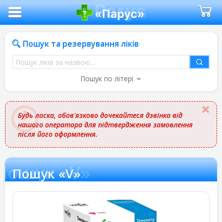
Пошук та резервування ліків
Пошук
ліків
Пошук по літері
за
назвою
Будь ласка, обов'язково дочекайтеся дзвінка від
нашого оператора для підтвердження замовлення
після його оформлення.
Пошук «V»
Пошук «V»