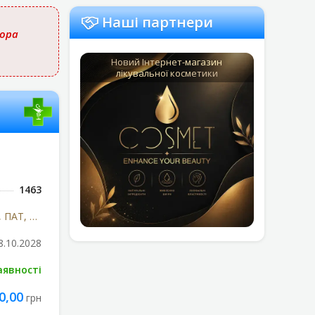
Наші партнери
тора
Новий Інтернет-магазин
лікувальної косметики
1463
Київський вітамінний завод, ПАТ, м.Київ, Україна
8.10.2028
аявності
0,00
грн