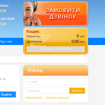
лень:
ЗАМОВИТИ
8:00
ДЗВІНОК
аптеки:
0:00
Кошик:
0
Кількість:
шт
0,00
Про нас
До сплати:
грн
Оформити замовлення
Вхід
0 - 9
Увійти
Знайти
Реєстрація
Забули пароль?