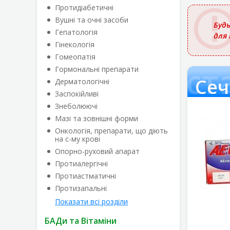
назвою
Протидіабетичні
Вушні та очні засоби
Будь
Гепатологія
для
Гінекологія
Гомеопатія
Сечост
Гормональні препарати
Сеч
Дерматологічні
Заспокійливі
Знеболюючі
Мазі та зовнішні форми
Онкологія, препарати, що діють
на с-му крові
Опорно-руховий апарат
Протиалергічні
Протиастматичні
Протизапальні
Показати всі розділи
БАДи та Вітаміни