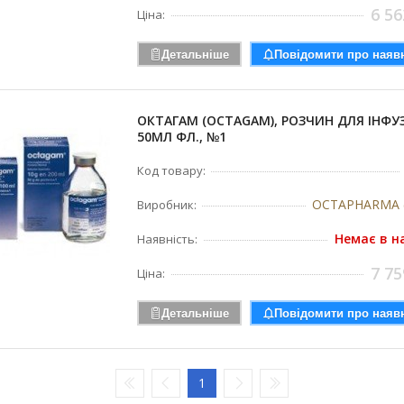
6 56
Ціна:
Детальніше
Повідомити про наявн
ОКТАГАМ (OCTAGAM), РОЗЧИН ДЛЯ ІНФУ
50МЛ ФЛ., №1
Код товару:
OCTAPHARMA (
Виробник:
Немає в н
Наявність:
7 75
Ціна:
Детальніше
Повідомити про наявн
1