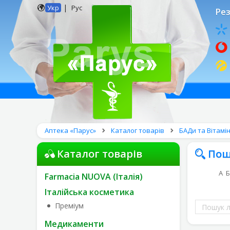
|
Укр
Рус
Рез
Аптека «Парус»
Каталог товарів
БАДи та Вітамі
Каталог товарів
Пош
А
Б
Farmacia NUOVA (Італія)
Італійська косметика
Пошук
Преміум
ліків
Медикаменти
за