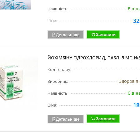
Є в н
Наявність:
32
Ціна:
Замовити
Детальніше
ЙОХІМБІНУ ГІДРОХЛОРИД, ТАБЛ. 5 МГ, №
Код товару:
Здоров'я 
Виробник:
Є в н
Наявність:
18
Ціна:
Замовити
Детальніше