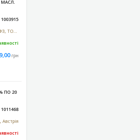
 МАСЛ.
1003915
Біофарма, ПрАТ/Біофарма ФЗ, ТОВ, Україна
аявності
9,00
грн
% ПО 20
1011468
 Австрія
аявності