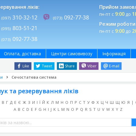
ервування ліків:
Прийом замов
9:00
1
пн-пт с
до
310-32-12
092-77-38
(097)
(073)
Режим роботи 
803-51-21
(095)
9:00
2
пн-пт с
до
092-77-38
(073)
Оплата, доставка
Центри самовивозу
Інформація
Like
Tweet
Share
Viber
E-mail
ни
Сечостатева система
ук та резервування ліків
В
Г
Д
Е
Є
Ж
З
И
І
Ї
Й
К
Л
М
Н
О
П
Р
С
Т
У
Ф
Х
Ц
Ч
Ш
Щ
Ю
Я
|
A
B
C
D
E
F
G
H
I
J
K
L
M
N
O
P
Q
R
S
T
U
V
W
X
Y
Z