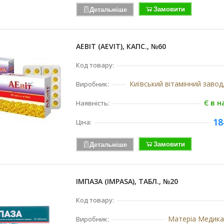
Замовити
Детальніше
АЕВІТ (AEVIT), КАПС., №60
Код товару:
Виробник:
Є в н
Наявність:
18
Ціна:
Замовити
Детальніше
ІМПАЗА (IMPASA), ТАБЛ., №20
Код товару:
Матеріа Медика
Виробник: