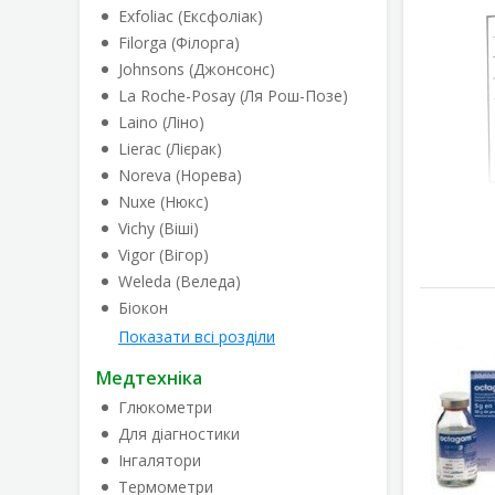
Exfoliac (Ексфоліак)
Filorga (Філорга)
Johnsons (Джонсонс)
La Roche-Posay (Ля Рош-Позе)
Laino (Ліно)
Lierac (Лієрак)
Noreva (Норева)
Nuxe (Нюкс)
Vichy (Віші)
Vigor (Вігор)
Weleda (Веледа)
Біокон
Показати всі розділи
Медтехніка
Глюкометри
Для діагностики
Інгалятори
Термометри