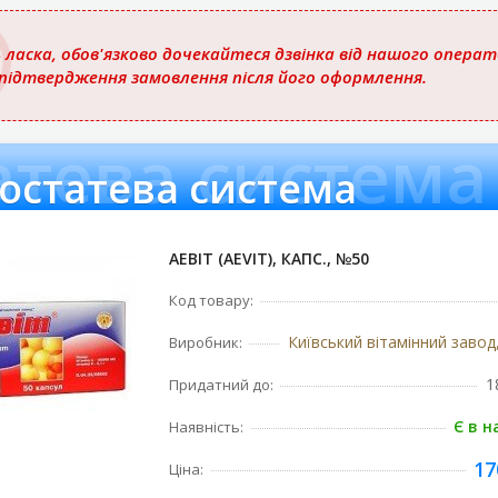
 ласка, обов'язково дочекайтеся дзвінка від нашого опера
 підтвердження замовлення після його оформлення.
атева система
остатева система
АЕВІТ (AEVIT), КАПС., №50
Код товару:
Виробник:
1
Придатний до:
Є в н
Наявність:
17
Ціна: