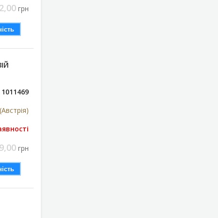
2,00
грн
ість
ЗІЙ
1011469
Австрія)
аявності
9,00
грн
ість