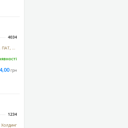
4034
Київський вітамінний завод, ПАТ, м.Київ, Україна
аявності
4,00
грн
1234
 Холдинг