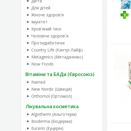
Дієта
Для дітей
Жіноче здоров'я
Імунітет
Кров'яний тиск
Чоловіче здоров`я
Протидіабетичні
Country Life (Кантрі Лайф)
Metagenics (Метадженікс)
Now Foods
Вітаміни та БАДи (Євросоюз)
Named
New Nordic (Швеція)
Orthomol (Ортомол)
Лікувальна косметика
Algotherm (Альготерм)
Bioderma (Біодерма)
Eucerin (Еуцерін)