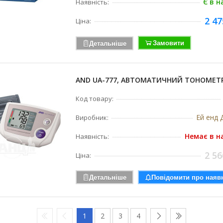
Є в н
Наявність:
2 47
Ціна:
Замовити
Детальніше
AND UA-777, АВТОМАТИЧНИЙ ТОНОМЕТ
Код товару:
Ей енд Д
Виробник:
Немає в н
Наявність:
2 56
Ціна:
Детальніше
Повідомити про наявн
1
2
3
4