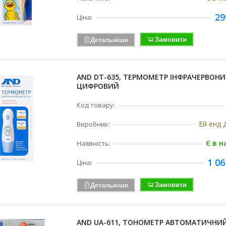
29
Ціна:
Замовити
Детальніше
AND DT-635, ТЕРМОМЕТР ІНФРАЧЕРВОН
ЦИФРОВИЙ
Код товару:
Ей енд Д
Виробник:
Є в н
Наявність:
1 06
Ціна:
Замовити
Детальніше
AND UA-611, ТОНОМЕТР АВТОМАТИЧНИ