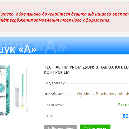
 ласка, обов'язково дочекайтеся дзвінка від нашого опера
 підтвердження замовлення після його оформлення.
шук «A»
ук «A»
ТЕСТ ACTIM PROM Д/ВИЯВ.НАВКОЛОПЛ.В
КОНТРОЛЕМ
Код товару:
Oy Medix Biochemica Ab, 
Виробник:
Є в н
Наявність:
82
Ціна:
Замовити
Детальніше