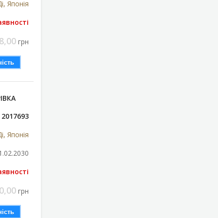
і, Японія
аявності
8,00
грн
ість
ІВКА
2017693
і, Японія
1.02.2030
аявності
0,00
грн
ість