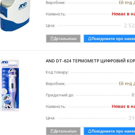
Ей енд Д
Виробник:
Немає в н
Наявність:
2 52
Ціна:
Детальніше
Повідомити про наявн
AND DT-624 ТЕРМОМЕТР ЦИФРОВИЙ КОР
Код товару:
Ей енд Д
Виробник:
0
Придатний до:
Немає в н
Наявність:
31
Ціна:
Детальніше
Повідомити про наявн