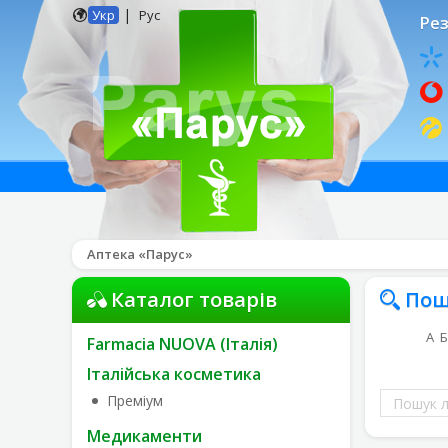
|
Укр
Рус
Рез
Аптека «Парус»
Каталог товарів
Пош
А
Б
Farmacia NUOVA (Італія)
Італійська косметика
Пошук
Преміум
ліків
Медикаменти
за