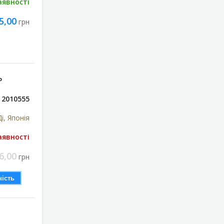
аявності
5,00
грн
Р
2010555
і, Японія
аявності
6,00
грн
ість