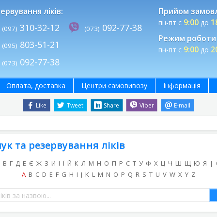
ервування ліків:
Прийом замов
9:00
1
пн-пт с
до
310-32-12
092-77-38
(097)
(073)
Режим роботи 
803-51-21
(095)
9:00
2
пн-пт с
до
092-77-38
(073)
Оплата, доставка
Центри самовивозу
Інформація
Like
Tweet
Share
Viber
E-mail
ук та резервування ліків
В
Г
Д
Е
Є
Ж
З
И
І
Ї
Й
К
Л
М
Н
О
П
Р
С
Т
У
Ф
Х
Ц
Ч
Ш
Щ
Ю
Я
|
A
B
C
D
E
F
G
H
I
J
K
L
M
N
O
P
Q
R
S
T
U
V
W
X
Y
Z