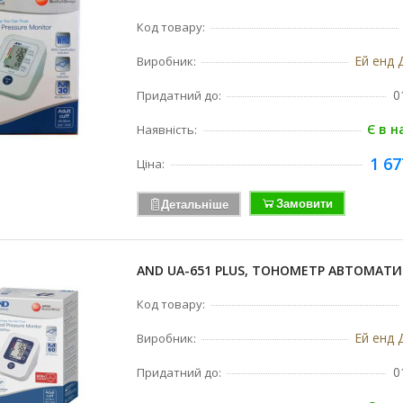
Код товару:
Ей енд Д
Виробник:
0
Придатний до:
Є в н
Наявність:
1 67
Ціна:
Замовити
Детальніше
AND UA-651 PLUS, ТОНОМЕТР АВТОМАТ
Код товару:
Ей енд Д
Виробник:
0
Придатний до: