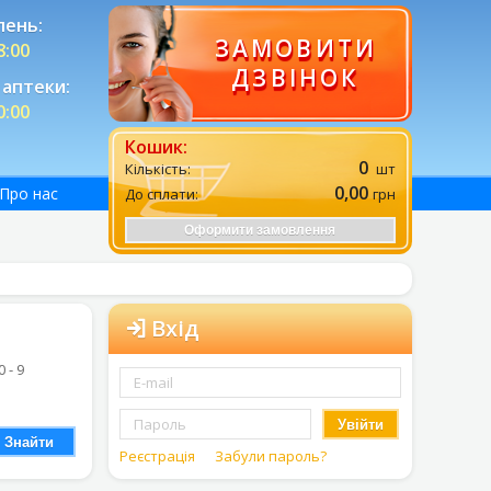
лень:
ЗАМОВИТИ
8:00
ДЗВІНОК
аптеки:
0:00
Кошик:
0
Кількість:
шт
0,00
Про нас
До сплати:
грн
Оформити замовлення
Вхід
0 - 9
Увійти
Знайти
Реєстрація
Забули пароль?