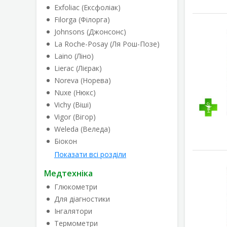
Exfoliac (Ексфоліак)
Filorga (Філорга)
Johnsons (Джонсонс)
La Roche-Posay (Ля Рош-Позе)
Laino (Ліно)
Lierac (Лієрак)
Noreva (Норева)
Nuxe (Нюкс)
Vichy (Віші)
Vigor (Вігор)
Weleda (Веледа)
Біокон
Показати всі розділи
Медтехніка
Глюкометри
Для діагностики
Інгалятори
Термометри