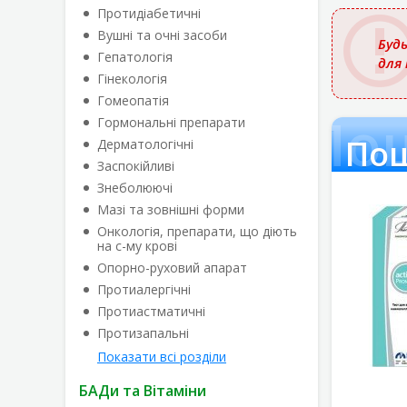
назвою
Протидіабетичні
Вушні та очні засоби
Будь
Гепатологія
для
Гінекологія
Гомеопатія
По
Гормональні препарати
Пош
Дерматологічні
Заспокійливі
Знеболюючі
Мазі та зовнішні форми
Онкологія, препарати, що діють
на с-му крові
Опорно-руховий апарат
Протиалергічні
Протиастматичні
Протизапальні
Показати всі розділи
БАДи та Вітаміни