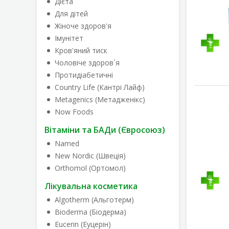
Дієта
Для дітей
Жіноче здоров'я
Імунітет
Кров'яний тиск
Чоловіче здоров`я
Протидіабетичні
Country Life (Кантрі Лайф)
Metagenics (Метадженікс)
Now Foods
Вітаміни та БАДи (Євросоюз)
Named
New Nordic (Швеція)
Orthomol (Ортомол)
Лікувальна косметика
Algotherm (Альготерм)
Bioderma (Біодерма)
Eucerin (Еуцерін)