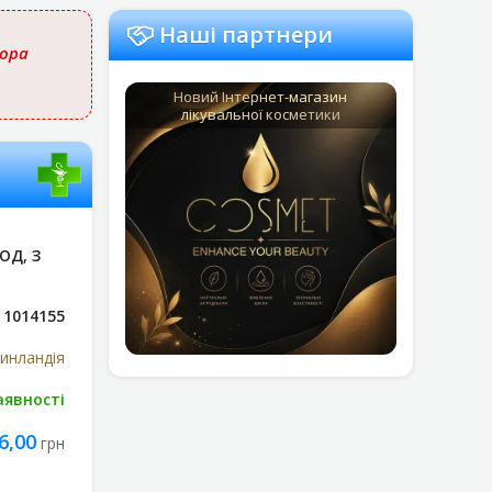
Наші партнери
тора
Новий Інтернет-магазин
лікувальної косметики
ОД, З
1014155
Финландія
аявності
6,00
грн