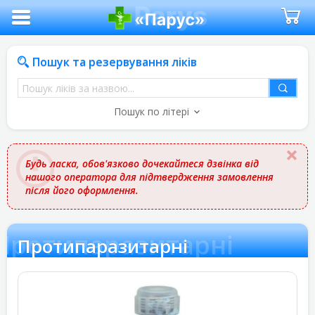
Пошук та резервування ліків
Пошук
ліків
Пошук по літері
за
назвою
Будь ласка, обов'язково дочекайтеся дзвінка від
нашого оператора для підтвердження замовлення
після його оформлення.
Протипаразитарні
Протипаразитарні