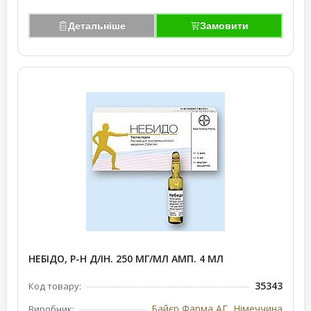
Детальніше
Замовити
НЕБІДО, Р-Н Д/ІН. 250 МГ/МЛ АМП. 4 МЛ
35343
Код товару:
Байєр Фарма АГ, Німеччина
Виробник: