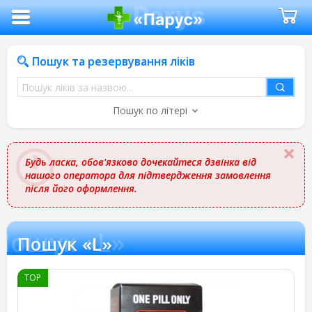
Пошук та резервування ліків
Пошук
ліків
Пошук по літері
за
назвою
Будь ласка, обов'язково дочекайтеся дзвінка від
нашого оператора для підтвердження замовлення
після його оформлення.
Пошук «L»
Пошук «L»
TOP