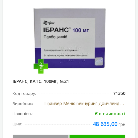
ІБРАНС, КАПС. 100МГ, №21
71350
Код товару:
Пфайзер Менюфекчуринг Дойчленд ГмбХ, Німеччина/США
Виробник:
Є в наявності
Наявність:
48 635,00
Ціна:
грн