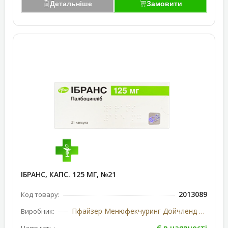
Детальніше
Замовити
ІБРАНС, КАПС. 125 МГ, №21
2013089
Код товару:
Пфайзер Менюфекчуринг Дойчленд ГмбХ, Німеччина/США
Виробник:
Є в наявності