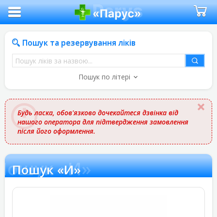
Пошук та резервування ліків
Пошук
ліків
Пошук по літері
за
назвою
Будь ласка, обов'язково дочекайтеся дзвінка від
нашого оператора для підтвердження замовлення
після його оформлення.
Пошук «И»
Пошук «И»