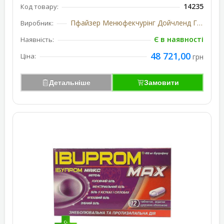
14235
Код товару:
Пфайзер Менюфекчурінг Дойчленд ГмбХ, Німеччина
Виробник:
Є в наявності
Наявність:
48 721,00
Ціна:
грн
Детальніше
Замовити