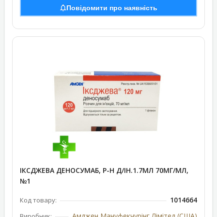
Повідомити про наявність
ІКСДЖЕВА ДЕНОСУМАБ, Р-Н Д/ІН.1.7МЛ 70МГ/МЛ,
№1
1014664
Код товару:
Амджен Мануфекчурінг Лімітед (США)
Виробник: