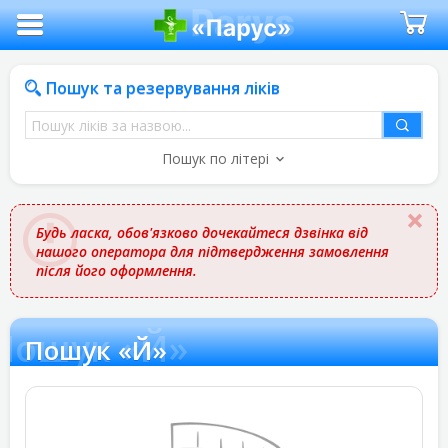
Пошук та резервування ліків
Пошук
ліків
Пошук по літері
за
назвою
Будь ласка, обов'язково дочекайтеся дзвінка від
нашого оператора для підтвердження замовлення
після його оформлення.
Пошук «Й»
Пошук «Й»