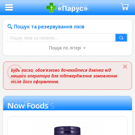
Пошук та резервування ліків
Пошук
ліків
Пошук по літері
за
назвою
Будь ласка, обов'язково дочекайтеся дзвінка від
нашого оператора для підтвердження замовлення
після його оформлення.
Now Foods
Now Foods