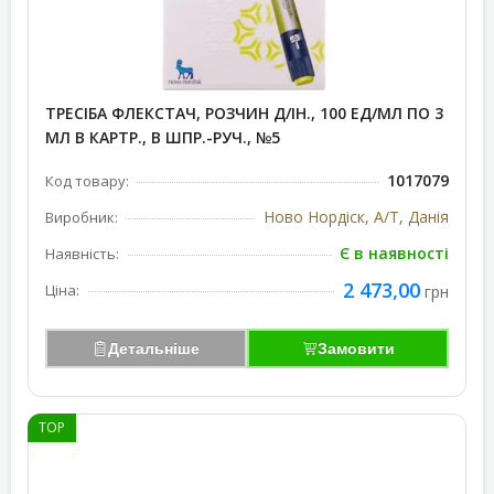
ТРЕСІБА ФЛЕКСТАЧ, РОЗЧИН Д/ІН., 100 ЕД/МЛ ПО 3
МЛ В КАРТР., В ШПР.-РУЧ., №5
1017079
Код товару:
Ново Нордіск, А/Т, Данія
Виробник:
Є в наявності
Наявність:
2 473,00
Ціна:
грн
Детальніше
Замовити
TOP