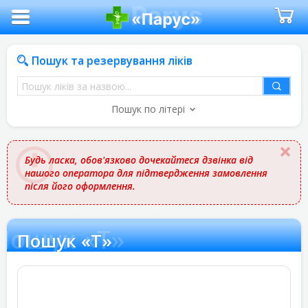
Пошук та резервування ліків
Пошук
ліків
Пошук по літері
за
назвою
Будь ласка, обов'язково дочекайтеся дзвінка від
нашого оператора для підтвердження замовлення
після його оформлення.
Пошук «Т»
Пошук «Т»