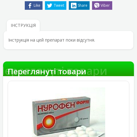
Like
Tweet
Share
Viber
ІНСТРУКЦІЯ
Інструкція на цей препарат поки відсутня.
Переглянуті товари
Переглянуті товари