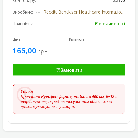
22772
Код товару:
Reckitt Benckiser Healthcare International (Велика Британія)
Виробник:
Є в наявності
Наявність:
Ціна:
Кількість:
166,00
грн
Замовити
Увага!
Препарат
Нурофен форте, табл. по 400 мг, №12
є
рецептурним, перед застосуванням обов'язково
проконсультуйтесь у лікаря.