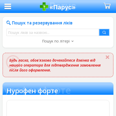
Пошук та резервування ліків
Пошук
ліків
Пошук по літері
за
назвою
Будь ласка, обов'язково дочекайтеся дзвінка від
нашого оператора для підтвердження замовлення
після його оформлення.
Нурофен форте
Нурофен форте