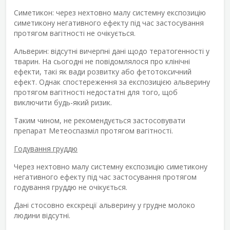
Симетикон: через нехтовно малу системну експозицію
симетикону негативного ефекту під час застосування
протягом вагітності не очікується.
Альверин: відсутні вичерпні дані щодо тератогенності у
тварин. На сьогодні не повідомлялося про клінічні
ефекти, такі як вади розвитку або фетотоксичний
ефект. Однак спостереження за експозицією альверину
протягом вагітності недостатні для того, щоб
виключити будь-який ризик.
Таким чином, не рекомендується застосовувати
препарат Метеоспазміл протягом вагітності.
Годування груддю
Через нехтовно малу системну експозицію симетикону
негативного ефекту під час застосування протягом
годування груддю не очікується.
Дані стосовно екскреції альверину у грудне молоко
людини відсутні.