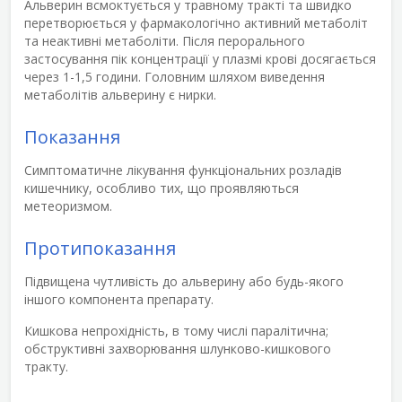
Альверин всмоктується у травному тракті та швидко
перетворюється у фармакологічно активний метаболіт
та неактивні метаболіти. Після перорального
застосування пік концентрації у плазмі крові досягається
через 1-1,5 години. Головним шляхом виведення
метаболітів альверину є нирки.
Показання
Симптоматичне лікування функціональних розладів
кишечнику, особливо тих, що проявляються
метеоризмом.
Протипоказання
Підвищена чутливість до альверину або будь-якого
іншого компонента препарату.
Кишкова непрохідність, в тому числі паралітична;
обструктивні захворювання шлунково-кишкового
тракту.