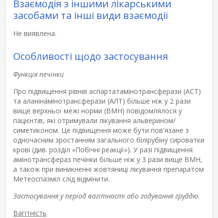
Взаємодія з іншими лікарськими
засобами та інші види взаємодії
Не виявлена.
Особливості щодо застосування
Функція печінки
Про підвищення рівнів аспартатамінотрансферази (АСТ)
та аланінамінотрансферази (АЛТ) більше ніж у 2 рази
вище верхньої межі норми (ВМН) повідомлялося у
пацієнтів, які отримували лікування альверином/
симетиконом. Це підвищення може бути пов'язане з
одночасним зростанням загального білірубіну сироватки
крові (див. розділ «Побічні реакції»). У разі підвищення
амінотрансфераз печінки більше ніж у 3 рази вище ВМН,
а також при виникненні жовтяниці лікування препаратом
Метеоспазміл слід відмінити.
Застосування у період вагітності або годування груддю.
Вагітність