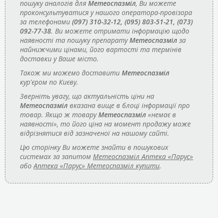
пошуку аналогів для
Метеоспазміл
, Ви можете
проконсультуватися у нашого оператора-провізора
за телефонами
(097) 310-32-12, (095) 803-51-21, (073)
092-77-38
. Ви можете отримати інформацію щодо
наявності та пошуку препарату
Метеоспазміл
за
найнижчими цінами, його вартості та термінів
доставки у Ваше місто.
Також ми можемо доставити
Метеоспазміл
кур'єром по Києву.
Зверніть увагу, що актуальність ціни на
Метеоспазміл
вказана вище в блоці інформації про
товар. Якщо ж товару
Метеоспазміл
«немає в
наявності», то його ціна на момент продажу може
відрізнятися від зазначеної на нашому сайті.
Цю сторінку Ви можете знайти в пошукових
системах за запитом
Метеоспазміл Аптека «Парус»
або
Аптека «Парус» Метеоспазміл купити
.