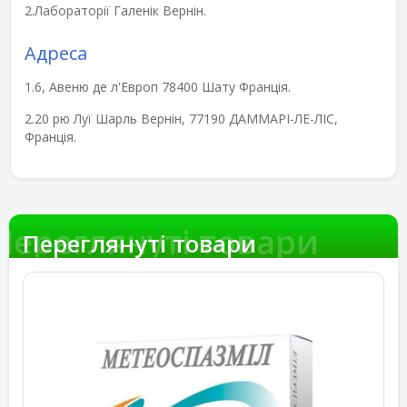
2.Лабораторії Галенік Вернін.
Адреса
1.6, Авеню де л'Европ 78400 Шату Франція.
2.20 рю Луї Шарль Вернін, 77190 ДАММАРІ-ЛЕ-ЛІС,
Франція.
Переглянуті товари
Переглянуті товари