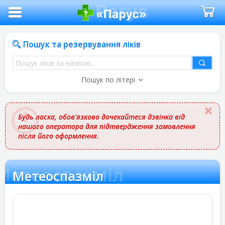
Пошук та резервування ліків
Пошук
ліків
Пошук по літері
за
назвою
Будь ласка, обов'язково дочекайтеся дзвінка від
нашого оператора для підтвердження замовлення
після його оформлення.
Метеоспазміл
Метеоспазміл