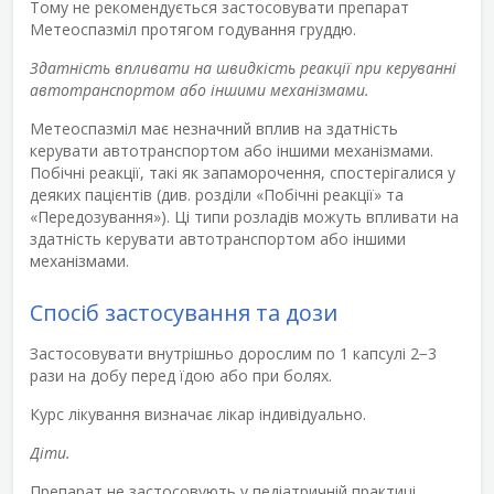
Тому не рекомендується застосовувати препарат
Метеоспазміл протягом годування груддю.
Здатність впливати на швидкість реакції при керуванні
автотранспортом або іншими механізмами.
Метеоспазміл має незначний вплив на здатність
керувати автотранспортом або іншими механізмами.
Побічні реакції, такі як запаморочення, спостерігалися у
деяких пацієнтів (див. розділи «Побічні реакції» та
«Передозування»). Ці типи розладів можуть впливати на
здатність керувати автотранспортом або іншими
механізмами.
Спосіб застосування та дози
Застосовувати внутрішньо дорослим по 1 капсулі 2−3
рази на добу перед їдою або при болях.
Курс лікування визначає лікар індивідуально.
Діти.
Препарат не застосовують у педіатричній практиці.