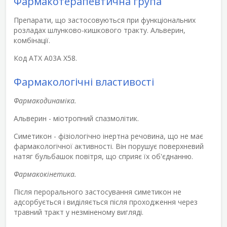
Фармакотерапевтична група
Препарати, що застосовуються при функціональних
розладах шлунково-кишкового тракту. Альверин,
комбінації.
Код АТХ A03A Х58.
Фармакологічні властивості
Фармакодинаміка.
Альверин - міотропний спазмолітик.
Симетикон - фізіологічно інертна речовина, що не має
фармакологічної активності. Він порушує поверхневий
натяг бульбашок повітря, що сприяє їх об'єднанню.
Фармакокінетика.
Після перорального застосування симетикон не
адсорбується і виділяється після проходження через
травний тракт у незміненому вигляді.