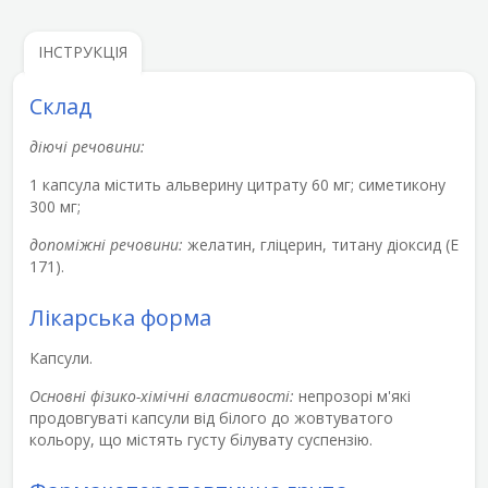
ІНСТРУКЦІЯ
Склад
діючі речовини:
1 капсула містить альверину цитрату 60 мг; симетикону
300 мг;
допоміжні речовини:
желатин, гліцерин, титану діоксид (Е
171).
Лікарська форма
Капсули.
Основні фізико-хімічні властивості:
непрозорі м'які
продовгуваті капсули від білого до жовтуватого
кольору, що містять густу білувату суспензію.