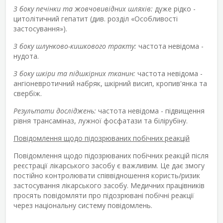
З боку печінки та жовчовивідних шляхів:
дуже рідко -
цитолітичний гепатит (див. розділ «Особливості
застосування»).
З боку шлунково-кишкового тракту:
частота невідома -
нудота.
З боку шкіри та підшкірних тканин:
частота невідома -
ангіоневротичний набряк, шкірний висип, кропив'янка та
свербіж.
Результати досліджень:
частота невідома - підвищення
рівня трансаміназ, лужної фосфатази та білірубіну.
Повідомлення щодо підозрюваних побічних реакцій
Повідомлення щодо підозрюваних побічних реакцій після
реєстрації лікарського засобу є важливим. Це дає змогу
постійно контролювати співвідношення користь/ризик
застосування лікарського засобу. Медичних працівників
просять повідомляти про підозрювані побічні реакції
через національну систему повідомлень.