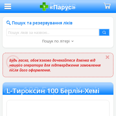
Пошук та резервування ліків
Пошук
ліків
Пошук по літері
за
назвою
Будь ласка, обов'язково дочекайтеся дзвінка від
нашого оператора для підтвердження замовлення
після його оформлення.
ксин 100 Берлін-Хемі
L-Тироксин 100 Берлін-Хемі