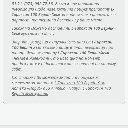
51-21, (073) 092-77-38
. Ви можете отримати
інформацію щодо наявності та пошуку препарату
L-
Тироксин 100 Берлін-Хемі
за найнижчими цінами, його
вартості та термінів доставки у Ваше місто.
Також ми можемо доставити
L-Тироксин 100 Берлін-
Хемі
кур'єром по Києву.
Зверніть увагу, що актуальність ціни на
L-Тироксин
100 Берлін-Хемі
вказана вище в блоці інформації про
товар. Якщо ж товару
L-Тироксин 100 Берлін-Хемі
«немає в наявності», то його ціна на момент
продажу може відрізнятися від зазначеної на нашому
сайті.
Цю сторінку Ви можете знайти в пошукових
системах за запитом
L-Тироксин 100 Берлін-Хемі
Аптека «Парус»
або
Аптека «Парус» L-Тироксин 100
Берлін-Хемі купити
.