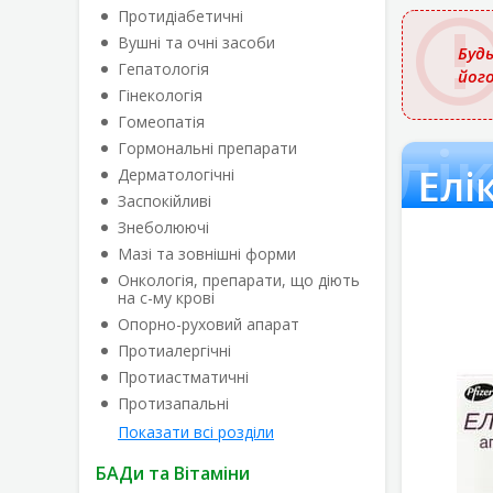
назвою
Протидіабетичні
Вушні та очні засоби
Будь
Гепатологія
йог
Гінекологія
Гомеопатія
Елік
Гормональні препарати
Елі
Дерматологічні
Заспокійливі
Знеболюючі
Мазі та зовнішні форми
Онкологія, препарати, що діють
на с-му крові
Опорно-руховий апарат
Протиалергічні
Протиастматичні
Протизапальні
Показати всі розділи
БАДи та Вітаміни