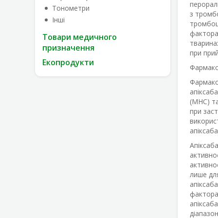
перораль
Тонометри
з тромбо
Інші
тромбоци
фактора
Товари медичного
тварина
призначення
при прий
Екопродукти
Фармако
Фармакод
апіксаба
(МНС) т
при заст
викорис
апіксаба
Апіксаб
активнос
активнос
лише дл
апіксаба
фактора 
апіксаба
діапазон