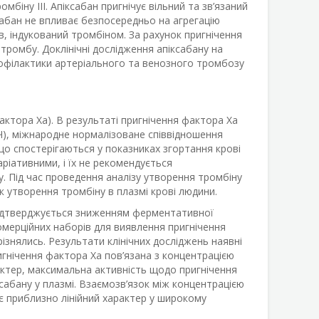
біну ІІІ. Апіксабан пригнічує вільний та зв’язаний
сабан не впливає безпосередньо на агрегацію
, індукований тромбіном. За рахунок пригнічення
омбу. Доклінічні дослідження апіксабану на
офілактики артеріального та венозного тромбозу
актора Xa). В результаті пригнічення фактора Ха
ПЧ), міжнародне нормалізоване співвідношення
о спостерігаються у показниках згортання крові
ріативними, і їх не рекомендується
. Під час проведення аналізу утворення тромбіну
к утворення тромбіну в плазмі крові людини.
підтверджується зниженням ферментативної
омерційних наборів для виявлення пригнічення
різнялись. Результати клінічних досліджень наявні
игнічення фактора Ха пов’язана з концентрацією
актер, максимальна активність щодо пригнічення
ксабану у плазмі. Взаємозв’язок між концентрацією
ає приблизно лінійний характер у широкому