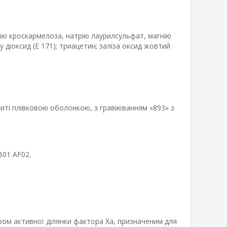
ію кроскармелоза, натрію лаурилсульфат, магнію
у діоксид (Е 171); триацетин; заліза оксид жовтий
криті плівковою оболонкою, з гравіюванням «893» з
B01 AF02.
ом активної ділянки фактора Ха, призначеним для