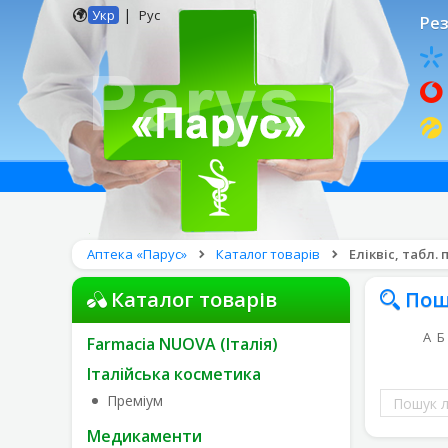
|
Укр
Рус
Рез
Аптека «Парус»
Каталог товарів
Еліквіс, табл. 
Каталог товарів
Пош
А
Б
Farmacia NUOVA (Італія)
Італійська косметика
Пошук
Преміум
ліків
Медикаменти
за