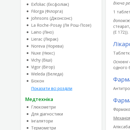
діюча р
Exfoliac (Ексфоліак)
Filorga (Філорга)
1 таблет
Johnsons (Джонсонс)
допоміж
La Roche-Posay (Ля Рош-Позе)
стеарат,
Laino (Ліно)
(Е 172)).
Lierac (Лієрак)
Лікар
Noreva (Норева)
Nuxe (Нюкс)
Таблетк
Vichy (Віші)
Основні 
Vigor (Вігор)
одного б
Weleda (Веледа)
Фарма
Біокон
Показати всі розділи
Антитром
Медтехніка
Фарма
Глюкометри
Фармако
Для діагностики
Механізм
Інгалятори
Апіксаб
Термометри