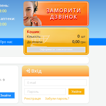
лень:
ЗАМОВИТИ
8:00
ДЗВІНОК
аптеки:
0:00
Кошик:
0
Кількість:
шт
0,00
Про нас
До сплати:
грн
Оформити замовлення
Вхід
0 - 9
Увійти
Знайти
Реєстрація
Забули пароль?