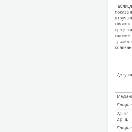
Таблиця
показанн
втручан
піковим 
профілак
піковим 
тромбоем
коливанн
Дозува
Медіана
Профіла
2,5 мг
2 р. д.
Профіла