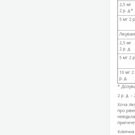
2,5 мг
2 р. д.*
5 мг 2 р.
Лікуван
2,5 мг
2 р. д.
5 мг 2 р.
10 мг 2
р. д.
* Дозува
2 р. д. –
Хоча лік
про ріве
невідкл
пригніче
Клінічна