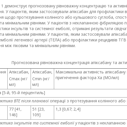
 1 демонструє прогнозовану рівноважну концентрацію та активн
я. У пацієнтів, яким застосовували апіксабан для профілактики в
ня щодо протезування колінного або кульшового суглоба, спосте
та мінімальним рівнями. У пацієнтів з неклапанною фібриляцією 
тики інсультів та системної емболії, отримані результати свідч
та мінімальним рівнями. У пацієнтів, яким застосовували апіксаб
болії легеневої артерії (ТЕЛА) або профілактики рецидивів ТГВ
я між піковим та мінімальним рівнями.
Прогнозована рівноважна концентрація апіксабану та акт
ння
Апіксабан,
Апіксабан,
Максимальна активність апіксабану
пригнічення фактора Xa (МО/мл)
C
max
(нг/
C
min
(нг/
мл)
мл)
 [5-й, 95-й перцентиль]
ктика ВТЕ після планової
операції з протезування колінного або
77 [41,
51 [23,
1,3 [0,67; 2,4]
146]
109]
ктика інсультів та системної емболії у
пацієнтів з неклапанною