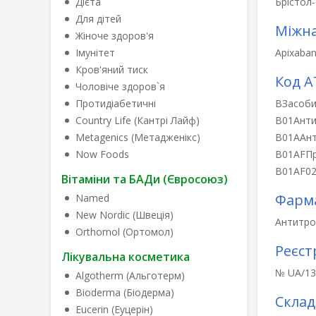
Дієта
Брістол-
Для дітей
Міжна
Жіноче здоров'я
Імунітет
Apixaba
Кров'яний тиск
Код А
Чоловіче здоров`я
Протидіабетичні
B
Засоби
Country Life (Кантрі Лайф)
B01
Анти
Metagenics (Метадженікс)
B01A
Ан
Now Foods
B01AF
Пр
B01AF0
Вітаміни та БАДи (Євросоюз)
Фарма
Named
New Nordic (Швеція)
Антитром
Orthomol (Ортомол)
Реєст
Лікувальна косметика
№ UA/136
Algotherm (Альготерм)
Bioderma (Біодерма)
Склад
Eucerin (Еуцерін)