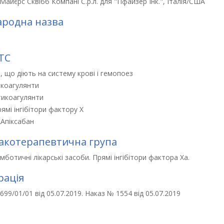
Майєрс Сквібб Компані С.р.л. для "Пфайзер Інк.", Італія/США
родна назва
n
ТС
, що діють на систему крові і гемопоез
коагулянти
тикоагулянти
ямі інгібітори фактору Х
2
Апіксабан
котерапевтична група
ботичні лікарські засоби. Прямі інгібітори фактора Ха.
рація
99/01/01 від 05.07.2019. Наказ № 1554 від 05.07.2019