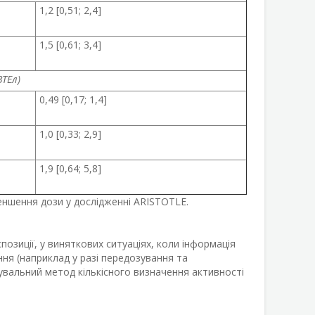
1,2 [0,51; 2,4]
1,5 [0,61; 3,4]
ВТЕл)
0,49 [0,17; 1,4]
1,0 [0,33; 2,9]
1,9 [0,64; 5,8]
меншення дози у дослідженні ARISTOTLE.
озиції, у виняткових ситуаціях, коли інформація
ння (наприклад у разі передозування та
вальний метод кількісного визначення активності