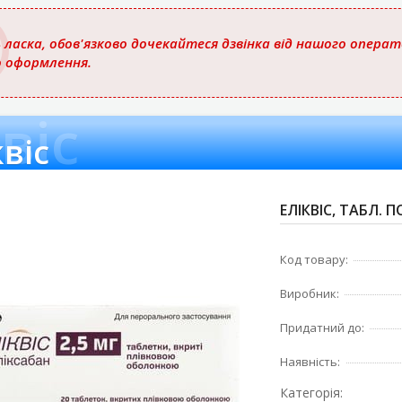
 ласка, обов'язково дочекайтеся дзвінка від нашого опера
о оформлення.
віс
квіс
ЕЛІКВІС, ТАБЛ. П
Код товару:
Виробник:
Придатний до:
Наявність:
Категорія: