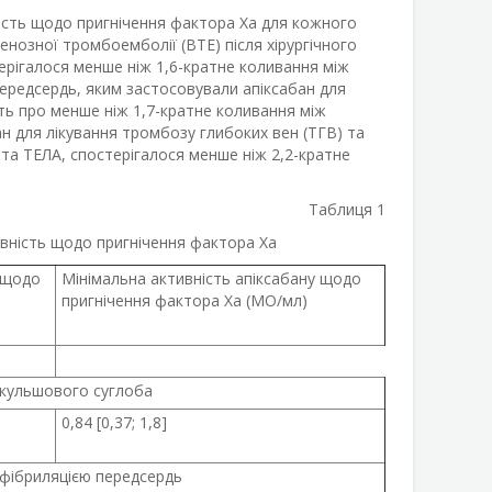
ість щодо пригнічення фактора Ха для кожного
енозної тромбоемболії (ВТЕ) після хірургічного
рігалося менше ніж 1,6-кратне коливання між
передсердь, яким застосовували апіксабан для
ать про менше ніж 1,7-кратне коливання між
ан для лікування тромбозу глибоких вен (ТГВ) та
 та ТЕЛА, спостерігалося менше ніж 2,2-кратне
Таблиця 1
ивність щодо пригнічення фактора Ха
 щодо
Мінімальна активність апіксабану щодо
пригнічення фактора Xa (МО/мл)
 кульшового суглоба
0,84 [0,37; 1,8]
 фібриляцією передсердь