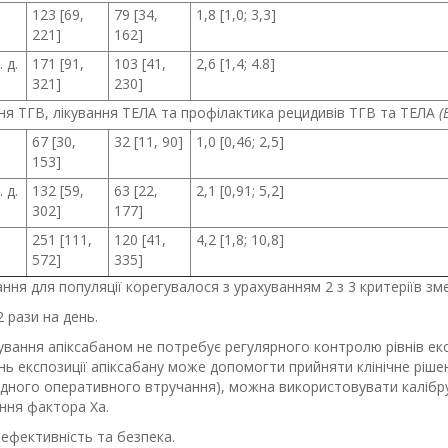
123 [69,
79 [34,
1,8 [1,0; 3,3]
221]
162]
 д.
171 [91,
103 [41,
2,6 [1,4; 4.8]
321]
230]
ня ТГВ, лікування ТЕЛА та профілактика рецидивів ТГВ та ТЕЛА
(
67 [30,
32 [11, 90]
1,0 [0,46; 2,5]
153]
 д.
132 [59,
63 [22,
2,1 [0,91; 5,2]
302]
177]
251 [111,
120 [41,
4,2 [1,8; 10,8]
572]
335]
ння для популяції корегувалося з урахуванням 2 з 3 критеріїв з
 2 рази на день.
ування апіксабаном не потребує регулярного контролю рівнів експ
нь експозиції апіксабану може допомогти прийняти клінічне ріше
адного оперативного втручання), можна використовувати калібру
ння фактора Ха.
 ефективність та безпека.