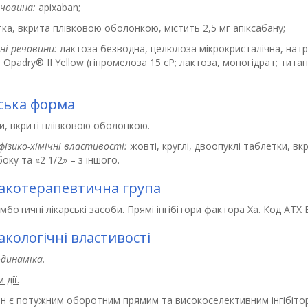
ечовина:
apixaban;
ка, вкрита плівковою оболонкою, містить 2,5 мг апіксабану;
ні речовини:
лактоза безводна, целюлоза мікрокристалічна, натр
 Opadry® ІІ Yellow (гіпромелоза 15 сР; лактоза, моногідрат; титан
ська форма
и, вкриті плівковою оболонкою.
фізико-хімічні властивості:
жовті, круглі, двоопуклі таблетки, в
оку та «2 1/2» – з іншого.
котерапевтична група
ботичні лікарські засоби. Прямі інгібітори фактора Ха. Код АТХ 
кологічні властивості
динаміка.
 дії.
ан є потужним оборотним прямим та високоселективним інгібітор