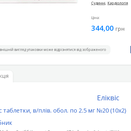
,
Судинні
Кардіологія
Ціна:
344,00
грн
внішній вигляд упаковки може відрізнятися від зображеного
КЦІЯ
Еліквіс
с таблетки, в/плів. обол. по 2.5 мг №20 (10х2)
бник