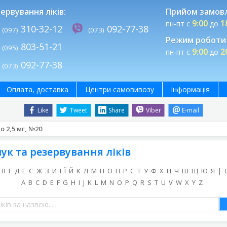
ервування ліків:
Прийом замов
9:00
1
пн-пт с
до
310-32-12
092-77-38
(097)
(073)
Режим роботи 
803-51-21
(095)
9:00
2
пн-пт с
до
092-77-38
(073)
Оплата, доставка
Центри самовивозу
Інформація
Like
Tweet
Share
Viber
E-mail
по 2,5 мг, №20
ук та резервування ліків
В
Г
Д
Е
Є
Ж
З
И
І
Ї
Й
К
Л
М
Н
О
П
Р
С
Т
У
Ф
Х
Ц
Ч
Ш
Щ
Ю
Я
|
A
B
C
D
E
F
G
H
I
J
K
L
M
N
O
P
Q
R
S
T
U
V
W
X
Y
Z