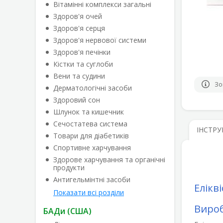
Вітамінні комплекси загальні
Здоров'я очей
Здоров'я серця
Здоров'я нервової системи
Здоров'я печінки
Кістки та суглоби
Вени та судини
Зо
Дерматологічні засоби
Здоровий сон
Шлунок та кишечник
Сечостатева система
ІНСТРУ
Товари для діабетиків
Спортивне харчування
Здорове харчування та органічні
продукти
Антигельмінтні засоби
Елікві
Показати всі розділи
Виро
БАДи (США)