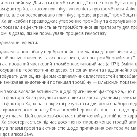
ного прийому. Для антитромботичної дії він не потребує антитром
м фактор Ха, а також пригнічує активність протромбінази. Апік
тів, але опосередковано пригнічує процес агрегації тромбоцитів
 Ха апіксабан перешкоджає утворенню тромбіну та формуванню тр
х показали ефективність антитромботичної дії препарату для пр
омі в дозах, які не порушували процесів гемостазу.
динамічні ефекти.
инаміка апіксабану відображає його механізм дії (пригнічення ф
н збільшує значення таких показників, як протромбіновий час (
а активований частковий тромбопластиновий час (аЧТЧ). Зміни, щ
осуванні в терапевтичних дозах, є незначними та надзвичайно ва
товувати для оцінки фармакодинамічних властивостей апіксабану
н знижував ендогенний потенціал тромбіну — кількісний показни
ан також виявляє активність щодо пригнічення фактора Ха, що 
ті фактора Ха за результатами оцінки із застосуванням різних к
ті фактора Ха, хоча конкретні результати для різних наборів від
я хромогенного аналізу Rotachrom
®
heparin. Активність щодо пр
ну у плазмі. Цей взаємозв’язок має наближений до лінійного хар
Ха спостерігається під час досягнення пікових концентрацій апі
ну в плазмі крові та активністю щодо пригнічення фактора Ха м
і доз апіксабану.