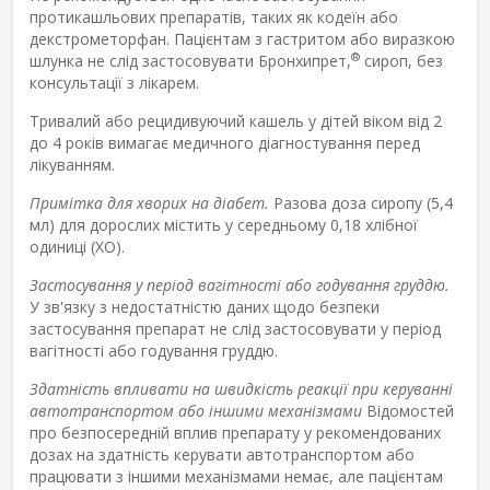
протикашльових препаратів, таких як кодеїн або
декстрометорфан. Пацієнтам з гастритом або виразкою
®
шлунка не слід застосовувати Бронхипрет,
сироп, без
консультації з лікарем.
Тривалий або рецидивуючий кашель у дітей віком від 2
до 4 років вимагає медичного діагностування перед
лікуванням.
Примітка для хворих на діабет.
Разова доза сиропу (5,4
мл) для дорослих містить у середньому 0,18 хлібної
одиниці (ХО).
Застосування у період вагітності або годування груддю.
У зв'язку з недостатністю даних щодо безпеки
застосування препарат не слід застосовувати у період
вагітності або годування груддю.
Здатність впливати на швидкість реакції при керуванні
автотранспортом або іншими механізмами
Відомостей
про безпосередній вплив препарату у рекомендованих
дозах на здатність керувати автотранспортом або
працювати з іншими механізмами немає, але пацієнтам