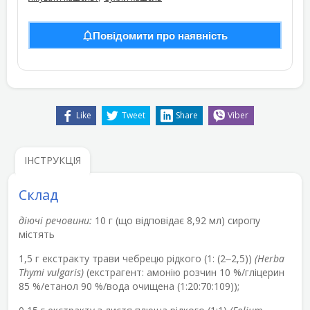
Повідомити про наявність
Like
Tweet
Share
Viber
ІНСТРУКЦІЯ
Склад
діючі речовини:
10 г (що відповідає 8,92 мл) сиропу
містять
1,5 г екстракту трави чебрецю рідкого (1: (2
‒
2,5))
(Неrba
Thymi vulgaris)
(екстрагент: амонію розчин 10 %/гліцерин
85 %/етанол 90 %/вода очищена (1:20:70:109));