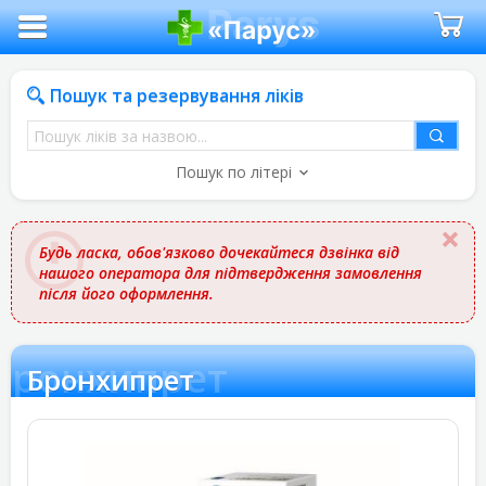
Пошук та резервування ліків
Пошук
ліків
Пошук по літері
за
назвою
Будь ласка, обов'язково дочекайтеся дзвінка від
нашого оператора для підтвердження замовлення
після його оформлення.
Бронхипрет
Бронхипрет