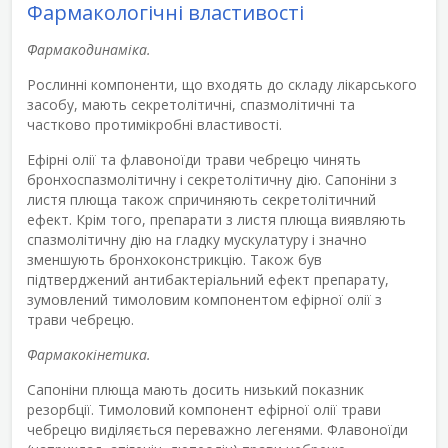
Фармакологічні властивості
Фармакодинаміка.
Рослинні компоненти, що входять до складу лікарського
засобу, мають секретолітичні, спазмолітичні та
частково протимікробні властивості.
Ефірні олії та флавоноїди трави чебрецю чинять
бронхоспазмолітичну і секретолітичну дію. Сапоніни з
листя плюща також спричиняють секретолітичний
ефект. Крім того, препарати з листя плюща виявляють
спазмолітичну дію на гладку мускулатуру і значно
зменшують бронхоконстрикцію. Також був
підтверджений антибактеріальний ефект препарату,
зумовлений тимоловим компонентом ефірної олії з
трави чебрецю.
Фармакокінетика.
Сапоніни плюща мають досить низький показник
резорбції. Тимоловий компонент ефірної олії трави
чебрецю виділяється переважно легенями. Флавоноїди