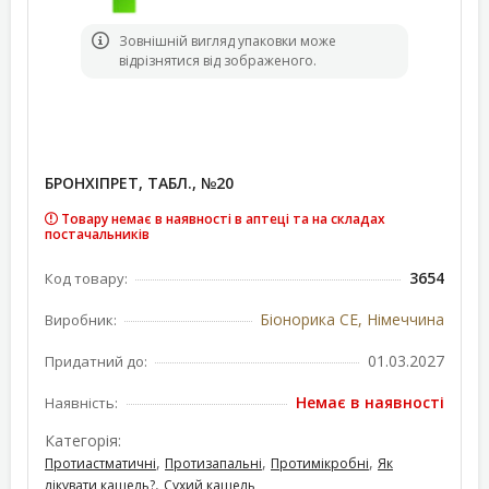
Зовнішній вигляд упаковки може
відрізнятися від зображеного.
БРОНХІПРЕТ, ТАБЛ., №20
Товару немає в наявності в аптеці та на складах
постачальників
3654
Код товару:
Біонорика СЕ, Німеччина
Виробник:
01.03.2027
Придатний до:
Немає в наявності
Наявність:
Категорія:
,
,
,
Протиастматичні
Протизапальні
Протимікробні
Як
,
лікувати кашель?
Сухий кашель