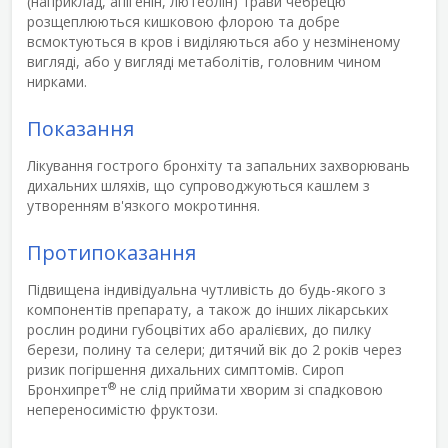
(наприклад, апігенін, лютеолін) трави чебрецю
розщеплюються кишковою флорою та добре
всмоктуються в кров і виділяються або у незміненому
вигляді, або у вигляді метаболітів, головним чином
нирками.
Показання
Лікування гострого бронхіту та запальних захворювань
дихальних шляхів, що супроводжуються кашлем з
утворенням в'язкого мокротиння.
Протипоказання
Підвищена індивідуальна чутливість до будь-якого з
компонентів препарату, а також до інших лікарських
рослин родини губоцвітих або аралієвих, до пилку
берези, полину та селери; дитячий вік до 2 років через
ризик погіршення дихальних симптомів. Сироп
®
Бронхипрет
не слід приймати хворим зі спадковою
непереносимістю фруктози.