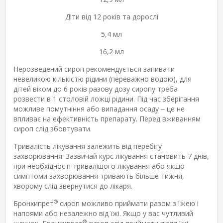
Діти від 12 років та дорослі
5,4 мл
16,2 мл
Нерозведений сироп рекомендується запивати
невеликою кількістю рідини (переважно водою), для
дітей віком до 6 років разову дозу сиропу треба
розвести в 1 столовій ложці рідини. Під час зберігання
можливе помутніння або випадання осаду
‒
це не
впливає на ефективність препарату. Перед вживанням
сироп слід збовтувати.
Тривалість лікування залежить від перебігу
захворювання. Зазвичай курс лікування становить 7 днів,
при необхідності тривалішого лікування або якщо
симптоми захворювання тривають більше тижня,
хворому слід звернутися до лікаря.
®
Бронхипрет
сироп можливо приймати разом з їжею і
напоями або незалежно від їжі. Якщо у вас чутливий
®