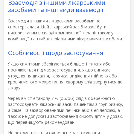
Взаємодія з іншими лікарськими
засобами та інші види взаємодії
Взаємодія з іншими лікарськими засобами не
спостерігалася. Цей лікарський засіб може бути
використаним в складі комплексної терапії також у
комбінації з антибактеріальними лікарськими засобами.
Особливості щодо застосування
Якщо симптоми зберігаються більше 1 тижня або
посилюються під час застосування, якщо виникає
утруднення дихання, гарячка, виділення гнійного або
кров'янистого мокротиння, хворому слід звернутися до
лікаря.
Через вміст етанолу 7 % (об/об) слід з обережністю
застосовувати лікарський засіб пацієнтам з груп ризику,
а саме - із захворюваннями печінки або з епілепсією, а
також не допускати застосування сиропу дітям у дозах,
що перевищують рекомендовані.
Не рекомендується одночасне застосування