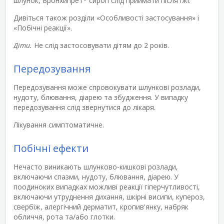
шлунок, Бронхипрет
сироп слід приймати після їжі.
Дивіться також розділи «Особливості застосування» і
«Побічні реакції».
Діти.
Не слід застосовувати дітям до 2 років.
Передозування
Передозування може спровокувати шлункові розлади,
нудоту, блювання, діарею та збудження. У випадку
передозування слід звернутися до лікаря.
Лікування симптоматичне.
Побічні ефекти
Нечасто виникають шлунково-кишкові розлади,
включаючи спазми, нудоту, блювання, діарею. У
поодиноких випадках можливі реакції гіперчутливості,
включаючи утруднення дихання, шкірні висипи, купероз,
свербіж, алергічний дерматит, кропив'янку, набряк
обличчя, рота та/або глотки.