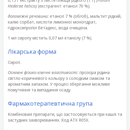
0,15 г екстракту з листя плюща рідкого (1:1)
(Folium
Hederae helicіs)
(екстрагент: етанол 70 %);
допоміжні речовини:
етанол 7 % (об/об), мальтит рідкий,
калію сорбат, кислоти лимонної моногідрат,
гідроксипропіл бетадекс, вода очищена.
1 мл сиропу містить 0,07 мл етанолу (7 %).
Лікарська форма
Сироп.
Основні фізико-хімічні властивості:
прозора рідина
світло-коричневого кольору з солодким смаком та
ароматним запахом. У процесі зберігання можливе
помутніння та випадання осаду.
Фармакотерапевтична група
Комбіновані препарати, що застосовуються при кашлі та
застудних захворюваннях. Код АТХ R05X.