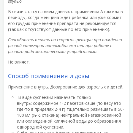
грудью.
В связи с отсутствием данных о применении Атоксила в
периоды, когда женщина ждет ребенка или уже кормит
его грудью применение препарата не рекомендуется
(так как отсутствуют данные по его применению).
Способность влиять на скорость реакции при вождении
разной категории автомобилями или при работе с
разного рода механическими устройствами.
Не влияет.
Способ применения и дозы
Применение внутрь. Дозирование для взрослых и детей.
В виде суспензии назначать только
внутрь: содержимое 1-2 пакетов-саше (по весу это
где-то в приделах 2-4 г) тщательно размешать в 50-
100 мл (¼-½ стакана) нейтральной негазированной
или охлажденной кипяченой воды до образования
однородной суспензии.
Либо, если же это флакон с содержимым, то