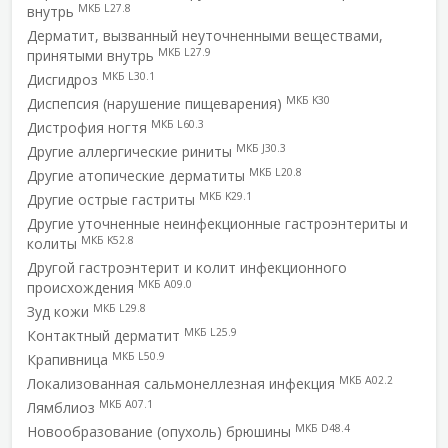
МКБ L27.8
внутрь
Дерматит, вызванный неуточненными веществами,
МКБ L27.9
принятыми внутрь
МКБ L30.1
Дисгидроз
МКБ K30
Диспепсия (нарушение пищеварения)
МКБ L60.3
Дистрофия ногтя
МКБ J30.3
Другие аллергические риниты
МКБ L20.8
Другие атопические дерматиты
МКБ K29.1
Другие острые гастриты
Другие уточненные неинфекционные гастроэнтериты и
МКБ K52.8
колиты
Другой гастроэнтерит и колит инфекционного
МКБ A09.0
происхождения
МКБ L29.8
Зуд кожи
МКБ L25.9
Контактный дерматит
МКБ L50.9
Крапивница
МКБ A02.2
Локализованная сальмонеллезная инфекция
МКБ A07.1
Лямблиоз
МКБ D48.4
Новообразование (опухоль) брюшины