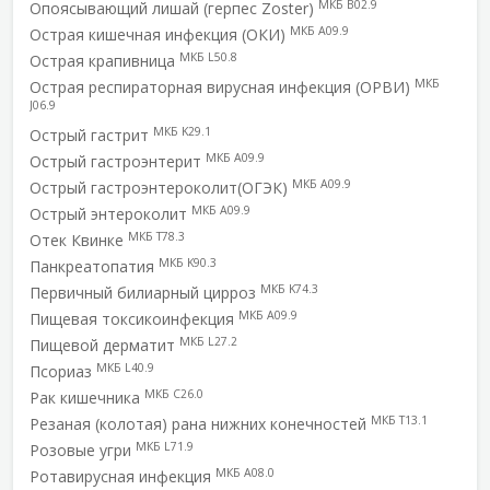
МКБ B02.9
Опоясывающий лишай (герпес Zoster)
МКБ A09.9
Острая кишечная инфекция (ОКИ)
МКБ L50.8
Острая крапивница
МКБ
Острая респираторная вирусная инфекция (ОРВИ)
J06.9
МКБ K29.1
Острый гастрит
МКБ A09.9
Острый гастроэнтерит
МКБ A09.9
Острый гастроэнтероколит(ОГЭК)
МКБ A09.9
Острый энтероколит
МКБ T78.3
Отек Квинке
МКБ K90.3
Панкреатопатия
МКБ K74.3
Первичный билиарный цирроз
МКБ A09.9
Пищевая токсикоинфекция
МКБ L27.2
Пищевой дерматит
МКБ L40.9
Псориаз
МКБ C26.0
Рак кишечника
МКБ T13.1
Резаная (колотая) рана нижних конечностей
МКБ L71.9
Розовые угри
МКБ A08.0
Ротавирусная инфекция