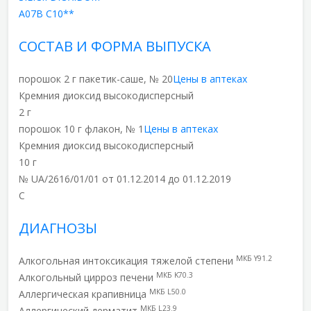
A07B C10**
СОСТАВ И ФОРМА ВЫПУСКА
порошок 2 г пакетик-саше, № 20
Цены в аптеках
Кремния диоксид высокодисперсный
2 г
порошок 10 г флакон, № 1
Цены в аптеках
Кремния диоксид высокодисперсный
10 г
№ UA/2616/01/01 от 01.12.2014 до 01.12.2019
C
ДИАГНОЗЫ
МКБ Y91.2
Алкогольная интоксикация тяжелой степени
МКБ K70.3
Алкогольный цирроз печени
МКБ L50.0
Аллергическая крапивница
МКБ L23.9
Аллергический дерматит