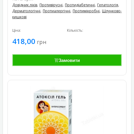
,
,
,
,
Довідник ліків
Противірусні
Протидіабетичні
Гепатологія
,
,
,
Дерматологічні
Протиалергічні
Протимікробні
Шлунково-
кишкові
Ціна:
Кількість:
418,00
грн
Замовити