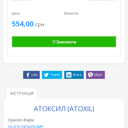
Ціна:
Кількість:
554,00
грн
Замовити
Like
Tweet
Share
Viber
ІНСТРУКЦІЯ
АТОКСИЛ
(ATOXIL)
Орисил-Фарм
SILICII DIOXIDUM*