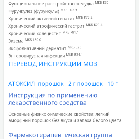
МКБ K30
Функциональное расстройство желудка
МКБ L02.9
Фурункулез (фурункулы)
МКБ K73.2
Хронический активный гепатит
МКБ K29.4
Хронический атрофический гастрит
МКБ K81.1
Хронический холецистит
МКБ L30.0
Экзема
МКБ L26
Эксфолиативный дерматит
МКБ B34.1
Энтеровирусная инфекция
ПЕРЕВОД ИНСТРУКЦИИ МОЗ
АТОКСИЛ порошок 2 г,порошок 10 г
Инструкция по применению
лекарственного средства
Основные физико-химические свойства: легкий
аморфный порошок без вкуса и запаха белого цвета.
Фармакотерапевтическая группа