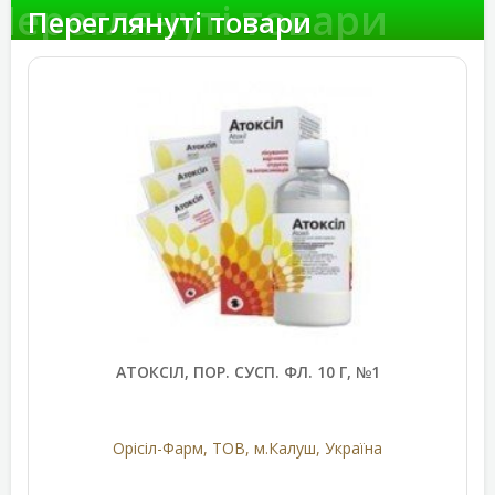
Переглянуті товари
Переглянуті товари
АТОКСІЛ, ПОР. СУСП. ФЛ. 10 Г, №1
Орісіл-Фарм, ТОВ, м.Калуш, Україна