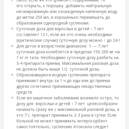
его открыть, к порошку добавить нейтральную
негазированную или охлажденную кипяченую воду
до метки 250 мл, и хорошенько перемешать до
образования однородной суспензии.
Суточная доза для взрослых и детей ↑ 7 лет
составляет 12 г, если же это очень необходимо
(критические случаи) суточную дозу можно ↑ до 24 г.
Для деток в возрастном диапазоне 1 — 7 лет
суточная доза колеблется в пределах 150-200 мг на
1 кг
m
тела. Необходимо суточную дозу разбить на
3-4 препарата приема. Максимальная разовая доза
не должна быть выше 1/2 суточной дозы.
Образовавшуюся водную суспензию препарата
принимают внутрь за 1 ч до еды или до приема
других сочетанно принимающих лекарственных
средств.
Если же кишечное заболевание возникло остро, то
дозу для взрослых и детей ↑ 7 лет целесообразно
начинать сразу же с максимальной разовой дозы, а
это 7 г, препарат принимать 2-3 раза в сутки. Если
больной не может принимать энтеросорбент
самостоятельно, суспензию Атоксила следует