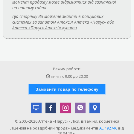
момент продажу може відрізнятися від зазначеної
на нашому сайті.
Цю сторінку Ви можете знайти в пошукових
системах за запитом
Атоксіл Аптека «Парус»
або
Аптека «Парус» Атоксіл купити
.
Режим роботи:
пн-пт с
9:00
до
20:00
Замовити товар по телефону
© 2005-2026 Аптека «Парус» - Ліки, вітаміни, косметика
Ліцензія на роздрібний продаж медикаментів
АE 192746
від
23.04.13 р.