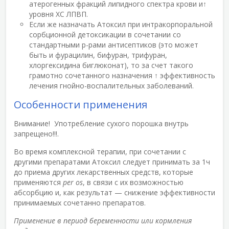
атерогенных фракций липидного спектра крови и↑
уровня ХС ЛПВП.
Если же назначать Атоксил при интракорпоральной
сорбционной детоксикации в сочетании со
стандартными р-рами антисептиков (это может
быть и фурацилин, бифуран, трифуран,
хлоргексидина биглюконат), то за счет такого
грамотно сочетанного назначения ↑ эффективность
лечения гнойно-воспалительных заболеваний.
Особенности применения
Внимание! Употребление сухого порошка внутрь
запрещено!!!.
Во время комплексной терапии, при сочетании с
другими препаратами Атоксил следует принимать за 1ч
до приема других лекарственных средств, которые
применяются
per os
, в связи с их возможностью
абсорбцию и, как результат — снижение эффективности
принимаемых сочетанно препаратов.
Применение в период беременности или кормления