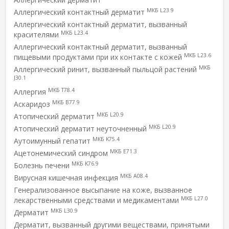
МКБ L23.9
Аллергический контактный дерматит
Аллергический контактный дерматит, вызванный
МКБ L23.4
красителями
Аллергический контактный дерматит, вызванный
МКБ L23.6
пищевыми продуктами при их контакте с кожей
МКБ
Аллергический ринит, вызванный пыльцой растений
J30.1
МКБ T78.4
Аллергия
МКБ B77.9
Аскаридоз
МКБ L20.9
Атопический дерматит
МКБ L20.9
Атопический дерматит неуточненный
МКБ K75.4
Аутоимунный гепатит
МКБ E71.3
Ацетонемический синдром
МКБ K76.9
Болезнь печени
МКБ A08.4
Вирусная кишечная инфекция
Генерализованное высыпание на коже, вызванное
МКБ L27.0
лекарственными средствами и медикаментами
МКБ L30.9
Дерматит
Дерматит, вызванный другими веществами, принятыми