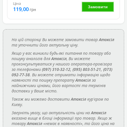
Ціна
Замовити
119,00
грн
На цій сторінці Ви можете замовити товар
Атоксіл
та уточнити його актуальну ціну.
Якщо у вас виникли будь-які питання по товару або
пошуку аналогів для
Атоксіл
, Ви можете
проконсультуватися у нашого оператора-провізора
за телефонами
(097) 310-32-12, (095) 803-51-21, (073)
092-77-38
. Ви можете отримати інформацію щодо
наявності та пошуку препарату
Атоксіл
за
найнижчими цінами, його вартості та термінів
доставки у Ваше місто.
Також ми можемо доставити
Атоксіл
кур'єром по
Києву.
Зверніть увагу, що актуальність ціни на
Атоксіл
вказана вище в блоці інформації про товар. Якщо ж
товару
Атоксіл
«немає в наявності», то його ціна на