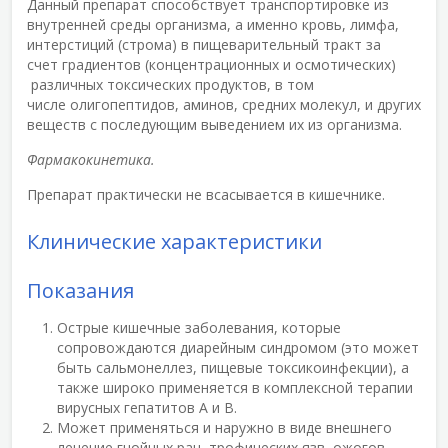
Данный препарат способствует транспортировке из
внутренней среды организма, а именно кровь, лимфа,
интерстиций (строма) в пищеварительный тракт за
счет градиентов (концентрационных и осмотических)
различных токсических продуктов, в том
числе олигопептидов, аминов, средних молекул, и других
веществ с последующим выведением их из организма.
Фармакокинетика.
Препарат практически не всасывается в кишечнике.
Клинические характеристики
Показания
Острые кишечные заболевания, которые
сопровождаются диарейным синдромом (это может
быть сальмонеллез, пищевые токсикоинфекции), а
также широко применяется в комплексной терапии
вирусных гепатитов А и В.
Может применяться и наружно в виде внешнего
лечение гнойных ран, трофических язв, ожогов