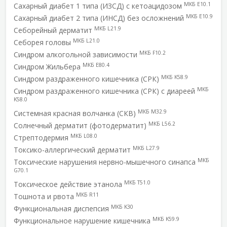
МКБ E10.1
Сахарный диабет 1 типа (ИЗСД) с кетоацидозом
МКБ E10.9
Сахарный диабет 2 типа (ИНСД) без осложнений
МКБ L21.9
Себорейный дерматит
МКБ L21.0
Себорея головы
МКБ F10.2
Синдром алкогольной зависимости
МКБ E80.4
Синдром Жильбера
МКБ K58.9
Синдром раздраженного кишечника (СРК)
МКБ
Синдром раздраженного кишечника (СРК) с диареей
K58.0
МКБ M32.9
Системная красная волчанка (СКВ)
МКБ L56.2
Солнечный дерматит (фотодерматит)
МКБ L08.0
Стрептодермия
МКБ L27.9
Токсико-аллергический дерматит
МКБ
Токсические нарушения нервно-мышечного синапса
G70.1
МКБ T51.0
Токсическое действие этанола
МКБ R11
Тошнота и рвота
МКБ K30
Функциональная диспепсия
МКБ K59.9
Функциональное нарушение кишечника