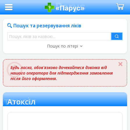
Пошук та резервування ліків
Пошук
ліків
Пошук по літері
за
назвою
Будь ласка, обов'язково дочекайтеся дзвінка від
нашого оператора для підтвердження замовлення
після його оформлення.
Атоксіл
Атоксіл