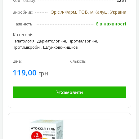
2231
Код товару:
Орісіл-Фарм, ТОВ, м.Калуш, Україна
Виробник:
Є в наявності
Наявність:
Категорія:
,
,
,
Гепатологія
Дерматологічні
Протиалергічні
,
Протимікробні
Шлунково-кишкові
Ціна:
Кількість:
119,00
грн
Замовити