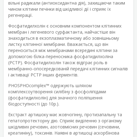
вільні радикали (антиоксидантна дія), захищаючи таким
чином клітини печінки від шкідливої дії і сприяє їх
регенерації.
Фосфатидилхолін є основним компонентом клітинних
мембран і легеневого сурфактанта, найчастіше він
знаходиться в екзоплазматичному або зовнішньому
листку клітинної мембрани. Вважається, що він
переноситься між мембранами всередині клітини за
допомогою білка-переносника фосфатидилхоліна
(PCTP). Фосфатидилхолін також відіграє роль в
мембранно-опосередкованій передачі клітинних сигналів
і активації PCTP інших ферментів.
PHOSPHOcomplex™ одержують шляхом
комплексоутворення силібіну з фосфоліпідами
(фосфатидилхолін) для значного поліпшення
біодоступності (до 10р.).
Екстракт артишоку має жовчогінну, протизапальну та
гепатопротекторну дію. Сприяє виділенню з організму
шкідливих речовин, азотовмісних речовин (сечовини,
креатиніну), токсинів. Наявні в артишоці аскорбінова