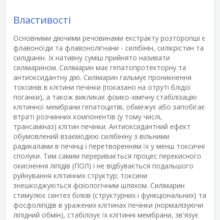
Властивості
Основними діючими речовинами екстракту розторопші є
флавоноїди та флавонолігнани - силібінін, силікрістин та
силідіанін. Їх нативну суміш прийнято називати
силімарином. Силімарин має гепатопротекторну та
антиоксидантну дію. Силімарин гальмує проникнення
токсинів в клітини печінки (показано на отруті блідої
поганки), а також викликає фізико-хімічну стабілізацію
клітинної мембрани гепатоцитів, обмежує або запобігає
втраті розчинних компонентів (у тому числі,
трансаміназ) клітин печінки. Антиоксидантний ефект
обумовлений взаємодією силібініну з вільними
радикалами в печінці і перетворенням їх у менш токсичні
сполуки. Тим самим переривається процес перекисного
окиснення ліпідів (ПОЛ) і не відбувається подальшого
руйнування клітинних структур; токсини
знешкоджуються фізіологічним шляхом. Силімарин
стимулює синтез білків (структурних і функціональних) та
фосфоліпідів в уражених клітинах печінки (нормалізуючи
ліпідний обмін), стабілізує їх клітинні мембрани, зв'язує