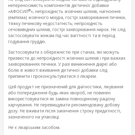
непереносимість компонентів дієтичної добавки
®
«АФОСИЛ
», непрохідність жовчних шляхів, нагноєння
(емпієма) жовчного міхура, гострі захворювання печінки,
тяжку печінкову недостатність; непрохідність
сечовивідних шляхів, гострі захворювання нирок. Не слід
застосовувати жінкам під час вагітності та в період
годування груддю.
Застосовувати з обережністю при станах, які можуть
призвести до непрохідності жовчних шляхів і при важких
захворюваннях печінки. У разі виникнення діареї або
болю в животі вживання дієтичної добавки слід
припинити і проконсультуватися з лікарем.
Цей продукт не призначений для діагностики, лікування
або попередження будь-яких хвороб, не повинен
використовуватися як заміна повноцінному раціону
харчування. Не перевищувати рекомендовану добову
дозу. Не вживати після закінчення строку придатності,
зазначеного на упаковці.
Не є лікарським засобом.