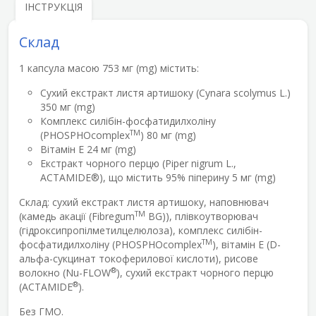
ІНСТРУКЦІЯ
Склад
1 капсула масою 753 мг (mg) містить:
Сухий екстракт листя артишоку (Cynara scolymus L.)
350 мг (mg)
Комплекс силібін-фосфатидилхоліну
TM
(PHOSPHOcomplex
) 80 мг (mg)
Вітамін Е 24 мг (mg)
Екстракт чорного перцю (Piper nigrum L.,
ACTAMIDE®), що містить 95% піперину 5 мг (mg)
Склад: сухий екстракт листя артишоку, наповнювач
TM
(камедь акації (Fibregum
BG)), плівкоутворювач
(гідроксипропілметилцелюлоза), комплекс силібін-
TM
фосфатидилхоліну (PHOSPHOcomplex
), вітамін Е (D-
альфа-сукцинат токоферилової кислоти), рисове
®
волокно (Nu-FLOW
), сухий екстракт чорного перцю
®
(ACTAMIDE
).
Без ГМО.