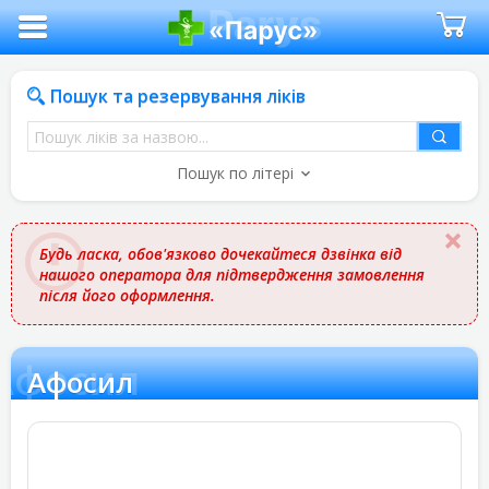
Пошук та резервування ліків
Пошук
ліків
Пошук по літері
за
назвою
Будь ласка, обов'язково дочекайтеся дзвінка від
нашого оператора для підтвердження замовлення
після його оформлення.
Афосил
Афосил