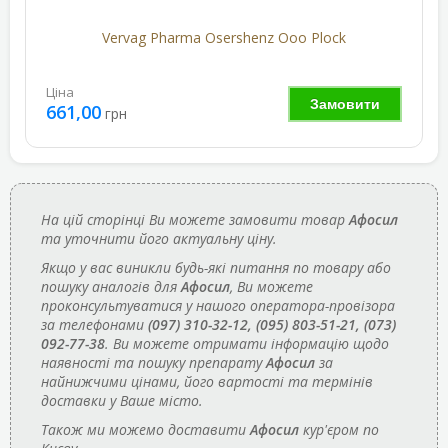
Vervag Pharma Osershenz Ooo Plock
Ціна
Замовити
661,00
грн
На цій сторінці Ви можете замовити товар
Афосил
та уточнити його актуальну ціну.
Якщо у вас виникли будь-які питання по товару або
пошуку аналогів для
Афосил
, Ви можете
проконсультуватися у нашого оператора-провізора
за телефонами
(097) 310-32-12, (095) 803-51-21, (073)
092-77-38
. Ви можете отримати інформацію щодо
наявності та пошуку препарату
Афосил
за
найнижчими цінами, його вартості та термінів
доставки у Ваше місто.
Також ми можемо доставити
Афосил
кур'єром по