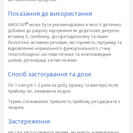
Показання до використання
®
АФОСИЛ
може бути рекомендована в якості дієтичної
добавки до раціону харчування як додаткове джерело
вітаміну Е, силібініну, фосфатидилхоліну та інших
біологічно активних речовин, які сприяють підтримці та
відновленню нормального функціонального стану
гепатобіліарної системи печінки та жовчовивідних
шляхів, регенерації клітин печінки.
Спосіб застосування та дози
По 1 капсулі 1-2 рази на добу (зранку та ввечері) після
прийому їжі, запиваючи водою.
Термін споживання: тривалість прийому узгоджувати з
лікарем.
Застереження
Не слід застосовувати людям, які мають індивідуальну