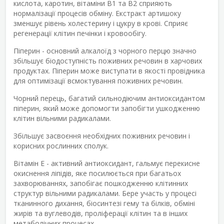
кислота, каротин, вітаміни В1 та В2 сприяють
нормалізації процесів обміну. Екстракт артишоку
зменшує рівень холестерину і цукру в крові. Сприяє
регенерації клітин печінки і кровообігу.
Піперин - основний алкалоїд з чорного перцю значно
збільшує біодоступність поживних речовин в харчових
продуктах. Піперин може виступати в якості провідника
для оптимізації всмоктування поживних речовин.
Чорний перець, багатий сильнодіючим антиоксидантом
піперин, який може допомогти запобігти ушкодженню
клітин вільними радикалами.
Збільшує засвоєння необхідних поживних речовин і
корисних рослинних сполук.
Вітамін Е - активний антиоксидант, гальмує перекисне
окиснення ліпідів, яке посилюється при багатьох
захворюваннях, запобігає пошкодженню клітинних
структур вільними радикалами. Бере участь у процесі
тканинного дихання, біосинтезі гему та білків, обміні
жирів та вуглеводів, проліферації клітин та в інших
метаболічних процесах.