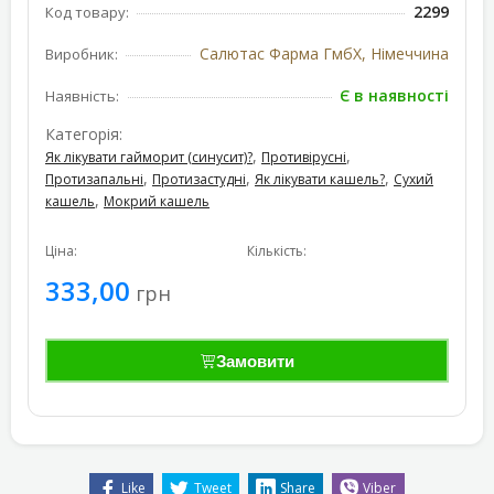
2299
Код товару:
Салютас Фарма ГмбХ, Німеччина
Виробник:
Є в наявності
Наявність:
Категорія:
,
,
Як лікувати гайморит (синусит)?
Противірусні
,
,
,
Протизапальні
Протизастудні
Як лікувати кашель?
Сухий
,
кашель
Мокрий кашель
Ціна:
Кількість:
333,00
грн
Замовити
Like
Tweet
Share
Viber