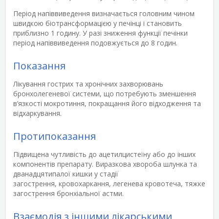
Період напіввиведення визначається головним чином
швидкою біотрансформацією у печінці і становить
приблизно 1 годину. У разі зниження функції печінки
період напіввиведення подовжується до 8 годин.
Показання
Лікування гострих та хронічних захворювань
бронхолегеневої системи, що потребують зменшення
в’язкості мокротиння, покращання його відходження та
відхаркування.
Протипоказання
Підвищена чутливість до ацетилцистеїну або до інших
компонентів препарату. Виразкова хвороба шлунка та
дванадцятипалої кишки у стадії
загострення, кровохаркання, легенева кровотеча, тяжке
загострення бронхіальної астми.
Взаємодія з іншими лікарськими