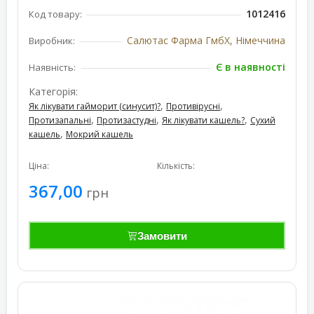
1012416
Код товару:
Салютас Фарма ГмбХ, Німеччина
Виробник:
Є в наявності
Наявність:
Категорія:
,
,
Як лікувати гайморит (синусит)?
Противірусні
,
,
,
Протизапальні
Протизастудні
Як лікувати кашель?
Сухий
,
кашель
Мокрий кашель
Ціна:
Кількість:
367,00
грн
Замовити