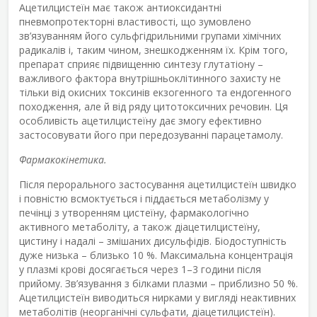
Ацетилцистеїн має також антиоксидантні
пневмопротекторні властивості, що зумовлено
зв’язуванням його сульфгідрильними групами хімічних
радикалів і, таким чином, знешкодженням їх. Крім того,
препарат сприяє підвищенню синтезу глутатіону –
важливого фактора внутрішньоклітинного захисту не
тільки від окисних токсинів екзогенного та ендогенного
походження, але й від ряду цитотоксичних речовин. Ця
особливість ацетилцистеїну дає змогу ефективно
застосовувати його при передозуванні парацетамолу.
Фармакокінетика.
Після перорального застосування ацетилцистеїн швидко
і повністю всмоктується і піддається метаболізму у
печінці з утворенням цистеїну, фармакологічно
активного метаболіту, а також діацетилцистеїну,
цистину і надалі – змішаних дисульфідів. Біодоступність
дуже низька – близько 10 %. Максимальна концентрація
у плазмі крові досягається через 1–3 години після
прийому. Зв’язування з білками плазми – приблизно 50 %.
Ацетилцистеїн виводиться нирками у вигляді неактивних
метаболітів (неорганічні сульфати, діацетилцистеїн).