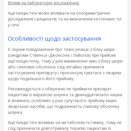
Вплив на лабораторні дослідження.
Ацетилцистеїн може впливати на колориметричне
дослідження саліцилатів та на визначення кетонових тіл
у сечі.
Особливості щодо застосування
Є окремі повідомлення про тяжкі реакції з боку шкіри
(синдроми Стівенса–Джонсона і Лайєлла) при прийомі
ацетилцистеїну, тому у разі виникнення змін з боку шкіри
або слизових оболонок слід негайно припинити
застосування препарату і проконсультуватися з лікарем
щодо подальшого його прийому.
Рекомендується з обережністю приймати препарат
пацієнтам із виразкою шлунка та дванадцятипалої кишки
в анамнезі, особливо у разі супутнього прийому інших
лікарських засобів, що подразнюють слизову оболонку
шлунка.
Ацетилцистеїн впливає на метаболізм гістаміну, тому не
слід призначати довготривалу терапію пацієнтам із