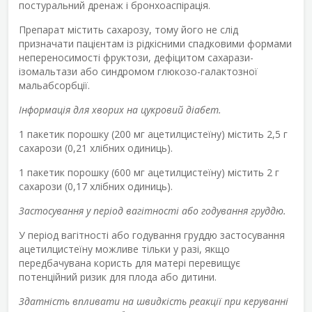
постуральний дренаж і бронхоаспірація.
Препарат містить сахарозу, тому його не слід
призначати пацієнтам із рідкісними спадковими формами
непереносимості фруктози, дефіцитом сахарази-
ізомальтази або синдромом глюкозо-галактозної
мальабсорбції.
Інформація для хворих на цукровий діабет.
1 пакетик порошку (200 мг ацетилцистеїну) містить 2,5 г
сахарози (0,21 хлібних одиниць).
1 пакетик порошку (600 мг ацетилцистеїну) містить 2 г
сахарози (0,17 хлібних одиниць).
Застосування у період вагітності або годування груддю.
У період вагітності або годування груддю застосування
ацетилцистеїну можливе тільки у разі, якщо
передбачувана користь для матері перевищує
потенційний ризик для плода або дитини.
Здатність впливати на швидкість реакції при керуванні