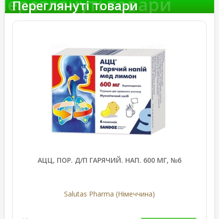
Переглянуті товари
Переглянуті товари
АЦЦ, ПОР. Д/П ГАРЯЧИЙ. НАП. 600 МГ, №6
Salutas Pharma (Німеччина)