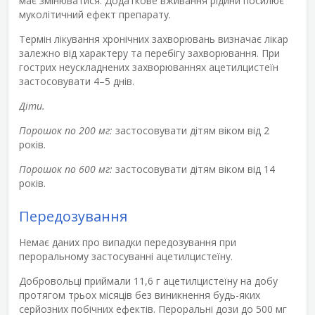
має змінюватися. Додаткове вживання рідини посилює
муколітичний ефект препарату.
Термін лікування хронічних захворювань визначає лікар
залежно від характеру та перебігу захворювання. При
гострих неускладнених захворюваннях ацетилцистеїн
застосовувати 4–5 днів.
Діти.
Порошок по 200 мг:
застосовувати дітям віком від 2
років.
Порошок по 600 мг:
застосовувати дітям віком від 14
років.
Передозування
Немає даних про випадки передозування при
пероральному застосуванні ацетилцистеїну.
Добровольці приймали 11,6 г ацетилцистеїну на добу
протягом трьох місяців без виникнення будь-яких
серйозних побічних ефектів. Пероральні дози до 500 мг