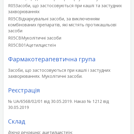
R05
Засоби, що застосовуються при кашлі та застудних
захворюваннях
R05C
Відхаркувальні засоби, за виключенням
комбінованих препаратів, які містять протикашльові
засоби
R05CB
Муколітичні засоби
R05CB01
Ацетилцистеїн
Фармакотерапевтична група
Засоби, що застосовуються при кашлі і застудних
захворюваннях. Муколітичні засоби.
Реєстрація
№ UA/6568/02/01 від 30.05.2019. Наказ № 1212 від
30.05.2019
Склад
діюча речовина:
ацетилцистеїн;