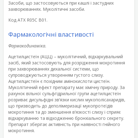
Засоби, що застосовуються при кашлі і застудних
захворюваннях. Муколітичні засоби.
Код ATХ R05C B01.
Фармакологічні властивості
Фармакодинаміка.
Ацетилцистеїн (АЦЦ) – муколітичний, відхаркувальний
засіб, який застосовують для розрідження мокротиння
при захворюваннях дихальної системи, що
супроводжуються утворенням густого слизу.
Ацетилцистеїн є похідним амінокислоти цистеїн.
Муколітичний ефект препарату має хімічну природу. За
рахунок вільної сульфгідрильної групи ацетилцистеїн
розриває дисульфідні зв’язки кислих мукополісахаридів,
що призводить до деполімеризації мукопротеїдів
мокротиння та до зменшення в’язкості слизу і сприяє
відхаркуванню та відходженню бронхіального секрету.
Препарат зберігає активність при наявності гнійного
мокротиння.