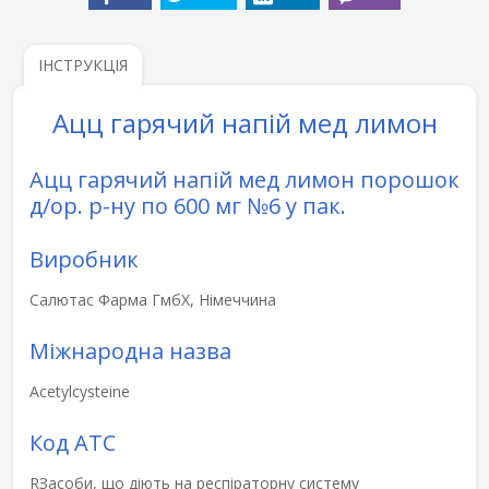
ІНСТРУКЦІЯ
Ацц гарячий напій мед лимон
Ацц гарячий напій мед лимон порошок
д/ор. р-ну по 600 мг №6 у пак.
Виробник
Салютас Фарма ГмбХ, Німеччина
Міжнародна назва
Acetylcysteine
Код АТС
R
Засоби, що діють на респіраторну систему