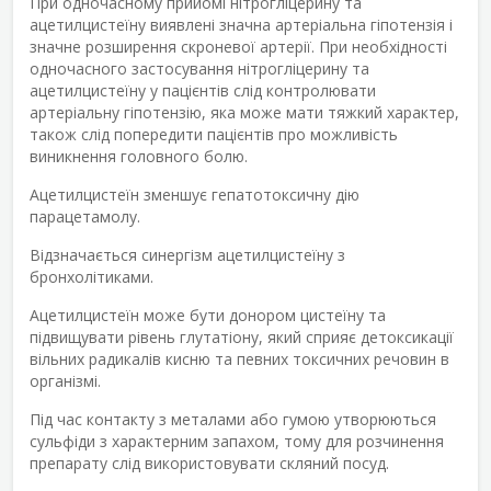
При одночасному прийомі нітрогліцерину та
ацетилцистеїну виявлені значна артеріальна гіпотензія і
значне розширення скроневої артерії. При необхідності
одночасного застосування нітрогліцерину та
ацетилцистеїну у пацієнтів слід контролювати
артеріальну гіпотензію, яка може мати тяжкий характер,
також слід попередити пацієнтів про можливість
виникнення головного болю.
Ацетилцистеїн зменшує гепатотоксичну дію
парацетамолу.
Відзначається синергізм ацетилцистеїну з
бронхолітиками.
Ацетилцистеїн може бути донором цистеїну та
підвищувати рівень глутатіону, який сприяє детоксикації
вільних радикалів кисню та певних токсичних речовин в
організмі.
Під час контакту з металами або гумою утворюються
сульфіди з характерним запахом, тому для розчинення
препарату слід використовувати скляний посуд.