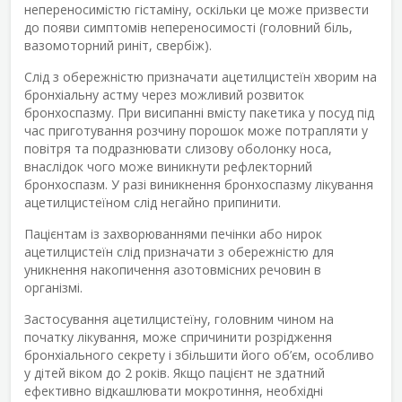
непереносимістю гістаміну, оскільки це може призвести
до появи симптомів непереносимості (головний біль,
вазомоторний риніт, свербіж).
Слід з обережністю призначати ацетилцистеїн хворим на
бронхіальну астму через можливий розвиток
бронхоспазму. При висипанні вмісту пакетика у посуд під
час приготування розчину порошок може потрапляти у
повітря та подразнювати слизову оболонку носа,
внаслідок чого може виникнути рефлекторний
бронхоспазм. У разі виникнення бронхоспазму лікування
ацетилцистеїном слід негайно припинити.
Пацієнтам із захворюваннями печінки або нирок
ацетилцистеїн слід призначати з обережністю для
уникнення накопичення азотовмісних речовин в
організмі.
Застосування ацетилцистеїну, головним чином на
початку лікування, може спричинити розрідження
бронхіального секрету і збільшити його об’єм, особливо
у дітей віком до 2 років. Якщо пацієнт не здатний
ефективно відкашлювати мокротиння, необхідні