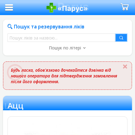
Пошук та резервування ліків
Пошук
ліків
Пошук по літері
за
назвою
Будь ласка, обов'язково дочекайтеся дзвінка від
нашого оператора для підтвердження замовлення
після його оформлення.
Ацц
Ацц