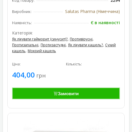
2294
Код товару:
Salutas Pharma (Німеччина)
Виробник:
Є в наявності
Наявність:
Категорія:
,
,
Як лікувати гайморит (синусит)?
Противірусні
,
,
,
Протизапальні
Протизастудні
Як лікувати кашель?
Сухий
,
кашель
Мокрий кашель
Ціна:
Кількість:
404,00
грн
Замовити