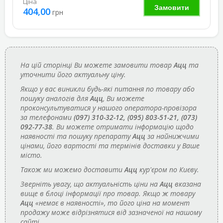
Ціна
Замовити
404,00
грн
На цій сторінці Ви можете замовити товар
Ацц
та
уточнити його актуальну ціну.
Якщо у вас виникли будь-які питання по товару або
пошуку аналогів для
Ацц
, Ви можете
проконсультуватися у нашого оператора-провізора
за телефонами
(097) 310-32-12, (095) 803-51-21, (073)
092-77-38
. Ви можете отримати інформацію щодо
наявності та пошуку препарату
Ацц
за найнижчими
цінами, його вартості та термінів доставки у Ваше
місто.
Також ми можемо доставити
Ацц
кур'єром по Києву.
Зверніть увагу, що актуальність ціни на
Ацц
вказана
вище в блоці інформації про товар. Якщо ж товару
Ацц
«немає в наявності», то його ціна на момент
продажу може відрізнятися від зазначеної на нашому
сайті.