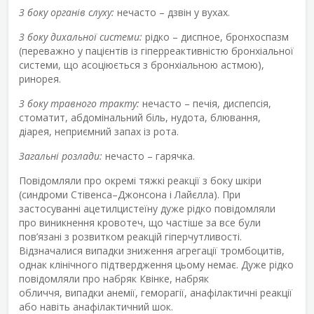
З боку органів слуху:
нечасто – дзвін у вухах.
З боку дихальної системи:
рідко – диспное, бронхоспазм
(переважно у пацієнтів із гіперреактивністю бронхіальної
системи, що асоціюється з бронхіальною астмою),
ринорея.
З боку травного тракту:
нечасто – печія, диспепсія,
стоматит, абдомінальний біль, нудота, блювання,
діарея, неприємний запах із рота.
Загальні розлади:
нечасто – гарячка.
Повідомляли про окремі тяжкі реакції з боку шкіри
(синдроми Стівенса–Джонсона і Лайєлла). При
застосуванні ацетилцистеїну дуже рідко повідомляли
про виникнення кровотеч, що частіше за все були
пов’язані з розвитком реакцій гіперчутливості.
Відзначалися випадки зниження агрегації тромбоцитів,
однак клінічного підтвердження цьому немає. Дуже рідко
повідомляли про набряк Квінке, набряк
обличчя, випадки анемії, геморагії, анафілактичні реакції
або навіть анафілактичний шок.