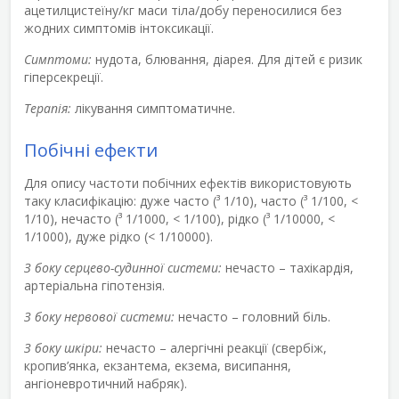
ацетилцистеїну/кг маси тіла/добу переносилися без
жодних симптомів інтоксикації.
Симптоми:
нудота, блювання, діарея. Для дітей є ризик
гіперсекреції.
Терапія:
лікування симптоматичне.
Побічні ефекти
Для опису частоти побічних ефектів використовують
таку класифікацію: дуже часто (³ 1/10), часто (³ 1/100, <
1/10), нечасто (³ 1/1000, < 1/100), рідко (³ 1/10000, <
1/1000), дуже рідко (< 1/10000).
З боку серцево-судинної системи:
нечасто – тахікардія,
артеріальна гіпотензія.
З боку нервової системи:
нечасто – головний біль.
З боку шкіри:
нечасто – алергічні реакції (свербіж,
кропив’янка, екзантема, екзема, висипання,
ангіоневротичний набряк).