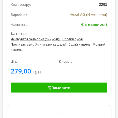
2295
Код товару:
Hexal AG (Німеччина)
Виробник:
Є в наявності
Наявність:
Категорія:
,
,
Як лікувати гайморит (синусит)?
Противірусні
,
,
,
Протизастудні
Як лікувати кашель?
Сухий кашель
Мокрий
кашель
Ціна:
Кількість:
279,00
грн
Замовити