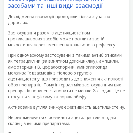
засобами та інші види взаємодії
Дослідження взаємодії проводили тільки з участю
дорослих.
Застосування разом із ацетилцистеїном
протикашльових засобів може посилити застій
мокротиння через зменшення кашльового рефлексу.
При одночасному застосуванні з такими антибіотиками
як тетрацикліни (за винятком доксицикліну), ампіцилін,
амфотерицин В, цефалоспорини, аміноглікозиди
можлива їх взаємодія з тіоловою групою
ацетилцистеїну, що призводить до зниження активності
обох препаратів. Тому інтервал між застосуванням цих
препаратів повинен становити не менше 2-х годин. Це не
стосується цефіксиму та лоракарбефу.
Активоване вугілля знижує ефективність ацетилцистеїну.
Не рекомендується розчиняти ацетилцистеїн в одній
склянці з іншими препаратами.