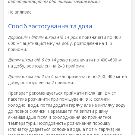
автотранспортом або іншими механізмами.
Не впливає.
Спосіб застосування та дози
Дорослим і дітям віком від 14 років
призначати по 400-
600 мг ацетилцистеїну на добу, розподілені на 1–3
прийоми.
Дітям віком від 6 до 14 років
призначати по 400–600 мг
на добу, розподілені на 2–3 прийоми.
Дітям віком від 2 до 6 років
призначати по 200–400 мг на
добу, розподілені на 2 прийоми.
Препарат рекомендується приймати після їди. Вміст
пакетика розчинити при помішуванні в ½ склянки
холодної води, потім додати гарячу але не киплячу воду
до повної склянки. Перемішати та випити рідину
якнайшвидше після її охолодження до прийнятної
температури. Послідовність розчинення порошку
(спочатку додається холодна вода, а потім гаряча) не