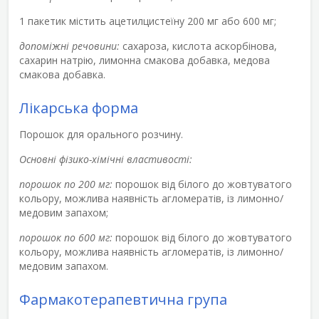
1 пакетик містить ацетилцистеїну 200 мг або 600 мг;
допоміжні речовини:
сахароза, кислота аскорбінова,
сахарин натрію, лимонна смакова добавка, медова
смакова добавка.
Лікарська форма
Порошок для орального розчину.
Основні фізико-хімічні властивості:
порошок по 200 мг:
порошок від білого до жовтуватого
кольору, можлива наявність агломератів, із лимонно/
медовим запахом;
порошок по 600 мг:
порошок від білого до жовтуватого
кольору, можлива наявність агломератів, із лимонно/
медовим запахом.
Фармакотерапевтична група