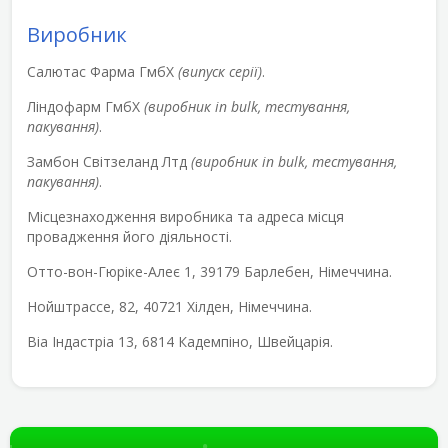
Виробник
Салютас Фарма ГмбХ
(випуск серії)
.
Ліндофарм ГмбХ
(виробник
in
bulk
, тестування,
пакування)
.
Замбон Світзеланд Лтд
(виробник
in
bulk
, тестування,
пакування)
.
Місцезнаходження
виробника та адреса місця
провадження його діяльності.
Отто-вон-Гюріке-Алеє 1, 39179 Барлебен, Німеччина.
Нойштрассе, 82, 40721 Хілден, Німеччина.
Віа Індастріа 13, 6814 Кадемпіно, Швейцарія.