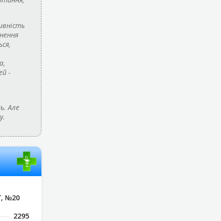
ивність
знення
ся,
а,
й -
ь. Але
у.
Г, №20
2295