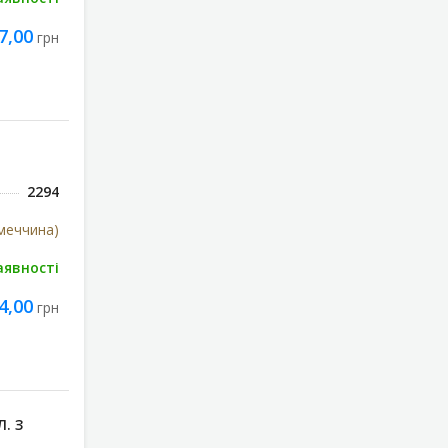
7,00
грн
2294
імеччина)
аявності
4,00
грн
. З