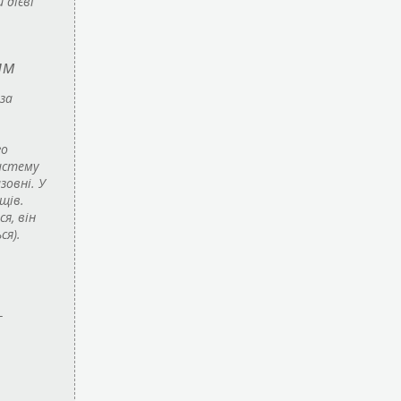
 дієві
ям
за
го
истему
зовні. У
щів.
я, він
ся).
-