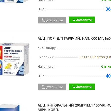
36
Ціна:
Замовити
Детальніше
АЦЦ, ПОР. Д/П ГАРЯЧИЙ. НАП. 600 МГ, №6
Код товару:
Salutas Pharma (Н
Виробник:
Є в н
Наявність:
40
Ціна:
Замовити
Детальніше
АЦЦ, Р-Н ОРАЛЬНИЙ 20МГ/1МЛ 100МЛ. ФЛ
МІРН. КОВП.