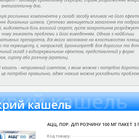
 антисептичну дію.
ція рослинних компонентів у складі засобу впливає на його ефект
анні дихальних шляхів. Суттєво зменшується запалення та подра
ї, виділяється біль вологий секрет, густе мокротиння розріджуєть
 чому зникають проблеми з його виведенням. Одним з найбільш
ативних препаратів, дія якого заснована на властивостях плющ
 та первоцвіту, є, наприклад, Бронхипрет® для дорослих та діте
ьний склад з відхаркувальним ефектом, представлений у формі
к, сиропу або розчину (крапель).
 кашель - неприємний симптом, з яким можна і потрібно боротис
це потрібно правильно, адже інакше можна ускладнити проблем
крий кашель
крий кашель
АЦЦ, ПОР. Д/П РОЗЧИНУ 100 МГ ПАКЕТ 3 
Код товару: