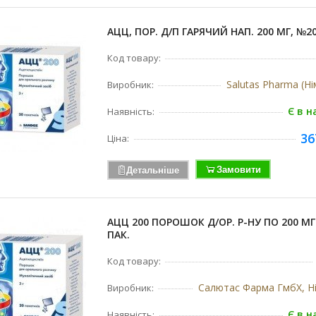
АЦЦ, ПОР. Д/П ГАРЯЧИЙ НАП. 200 МГ, №2
Код товару:
Salutas Pharma (Н
Виробник:
Є в н
Наявність:
36
Ціна:
Замовити
Детальніше
АЦЦ 200 ПОРОШОК Д/ОР. Р-НУ ПО 200 МГ
ПАК.
Код товару:
Салютас Фарма ГмбХ, Н
Виробник:
Є в н
Наявність: