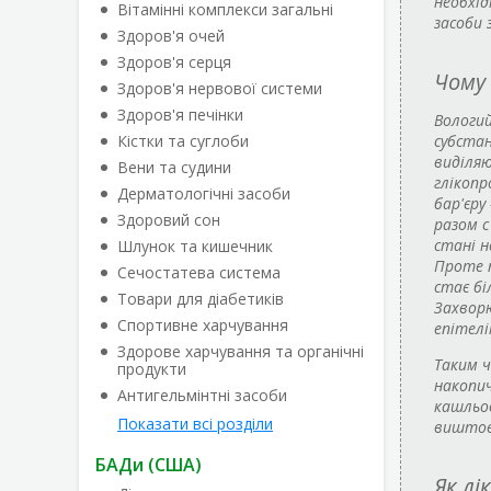
необхід
Вітамінні комплекси загальні
засоби 
Здоров'я очей
Здоров'я серця
Чому
Здоров'я нервової системи
Здоров'я печінки
Вологий
Кістки та суглоби
субстан
виділяю
Вени та судини
глікопр
Дерматологічні засоби
бар'єру
Здоровий сон
разом с
стані н
Шлунок та кишечник
Проте п
Сечостатева система
стає бі
Товари для діабетиків
Захвор
Спортивне харчування
епітелі
Здорове харчування та органічні
Таким ч
продукти
накопич
Антигельмінтні засоби
кашльов
Показати всі розділи
виштовх
БАДи (США)
Як лі