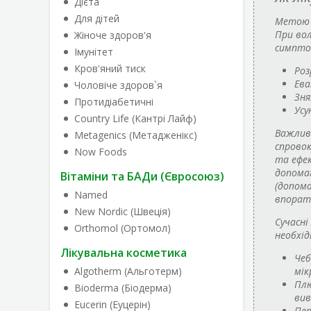
Дієта
Для дітей
Метою б
При вол
Жіноче здоров'я
симпто
Імунітет
Кров'яний тиск
Роз
Ева
Чоловіче здоров`я
Зня
Протидіабетичні
Усу
Country Life (Кантрі Лайф)
Важливо
Metagenics (Метадженікс)
спрово
Now Foods
та ефек
допомаг
Вітаміни та БАДи (Євросоюз)
(допома
Named
впорати
New Nordic (Швеція)
Сучасні
Orthomol (Ортомол)
необхід
Лікувальна косметика
Чеб
Algotherm (Альготерм)
мік
Плю
Bioderma (Біодерма)
вив
Eucerin (Еуцерін)
Пер