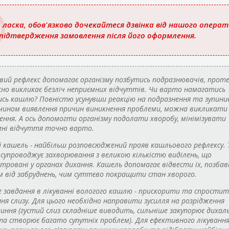
 ласка, обов'язково дочекайтеся дзвінка від нашого опера
 підтвердження замовлення після його оформлення.
ий рефлекс допомагає організму позбутись подразнювачів, прот
но викликає безліч неприємних відчуттів. Чи варто намагатись
сь кашлю? Повністю усунувши реакцію на подразнення та зупин
чином виявлення причин виникнення проблеми, можна викликати
ення. А ось допомогти організму подолати хворобу, мінімізувати
мні відчуття точно варто.
 кашель - найбільш розповсюджений прояв кашльового рефлексу. 
супроводжує захворювання з великою кількістю виділень, що
тровані у органах дихання. Кашель допомагає відвести їх, позба
м від забруднень, чим суттєво покращити стан хворого.
 завдання в лікуванні вологого кашлю - прискорити та спрости
ня слизу. Для цього необхідно направити зусилля на розрідження
ння (густий слиз складніше виводить, сильніше закупорює дихаль
а створює багато супутніх проблем). Для ефективного лікуванн