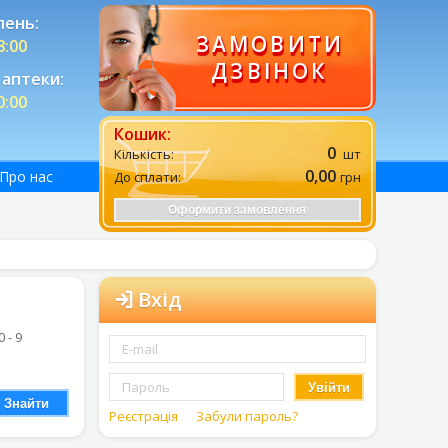
лень:
ЗАМОВИТИ
8:00
ДЗВІНОК
аптеки:
0:00
Кошик:
0
Кількість:
шт
0,00
Про нас
До сплати:
грн
Оформити замовлення
Вхід
0 - 9
Увійти
Знайти
Реєстрація
Забули пароль?