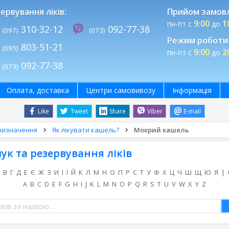
ервування ліків:
Прийом замов
9:00
1
пн-пт с
до
310-32-12
092-77-38
(097)
(073)
Режим роботи 
803-51-21
(095)
9:00
2
пн-пт с
до
092-77-38
(073)
Оплата, доставка
Центри самовивозу
Інформація
Like
Tweet
Share
Viber
E-mail
ризначення
Як лікувати кашель?
Мокрий кашель
ук та резервування ліків
В
Г
Д
Е
Є
Ж
З
И
І
Ї
Й
К
Л
М
Н
О
П
Р
С
Т
У
Ф
Х
Ц
Ч
Ш
Щ
Ю
Я
|
A
B
C
D
E
F
G
H
I
J
K
L
M
N
O
P
Q
R
S
T
U
V
W
X
Y
Z