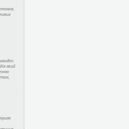
птомів.
жливих
 швидко
дія який
денню
тані,
сприяє
отиння,