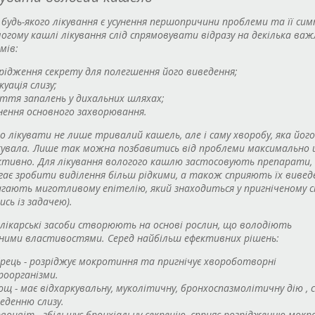
удь-якого лікування є усунення першопричини проблеми та її сим
огому кашлі лікування слід спрямовувати відразу на декілька ва
мів:
рідження секрету для полегшення його виведення;
куація слизу;
ття запалень у дихальних шляхах;
нення основного захворювання.
 лікувати не лише тривалий кашель, але і саму хворобу, яка його
кувала. Лише так можна позбавитись від проблеми максимально
тивно. Для лікування вологого кашлю застосовують препарати, 
ає зробити виділення більш рідкими, а також сприяють їх виве
гають миготливому епітелію, який знаходиться у пригніченому с
сь із задачею).
 лікарські засоби створюють на основі рослин, що володіють
ними властивостями. Серед найбільш ефективних рішень:
рець - розріджує мокротиння та пригнічує хвороботворні
роорганізми.
щ - має відхаркувальну, муколітичну, бронхоспазмолітичну дію , 
еденню слизу.
воцвіт - збільшує бронхіальну секрецію, сприяє розрідженню мокр