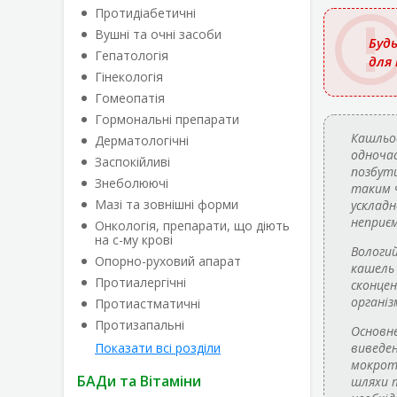
назвою
Протидіабетичні
Вушні та очні засоби
Будь
Гепатологія
для
Гінекологія
Гомеопатія
Гормональні препарати
Кашльов
Дерматологічні
одночас
Заспокійливі
позбути
Знеболюючі
таким 
Мазі та зовнішні форми
ускладн
неприє
Онкологія, препарати, що діють
на с-му крові
Вологий
Опорно-руховий апарат
кашель 
Протиалергічні
сконцен
організ
Протиастматичні
Протизапальні
Основне
Показати всі розділи
виведен
мокроти
БАДи та Вітаміни
шляхи т