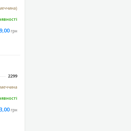
імеччина)
аявності
9,00
грн
2299
імеччина
аявності
3,00
грн