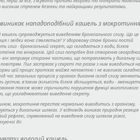
но, перш за все, з'ясувати причини хвороби та підібрати найбільш
з високим ступенем безпеки та найкращими результатами.
 виникає нападоподібний кашель з мокротинн
 кашель супроводжується виведенням бронхіального слизу. Що це 
ція і звідки вона з'являється? У здоровому стані бронхи постій
ть слиз - бронхіальний секрет, що складається з води, білків
отеїнів та мінералів. Цей слиз потрібен для створення своєрідно
 - він затримує сторонні частинки, що потрапляють у дихальну с
 повітрям. Пил застрягає у секреті та разом з ним виводиться на
орми цей процес протікає майже непомітно і не викликає складно
ід час запальних процесів у органах дихання склад слизу змінюєтьс
ль густим, в'язким (кількість білків збільшується, води - зменшуєть
ювання також може спричинити порушення функції миготливого
ю, що ускладнюватиме виведення секрету.
ином, мокротиння перестає нормально виводитись з організму,
ується у дихальних шляхах. У відповідь виникає природня реакція 
ий рефлекс, спрямований на виведення слизу шляхом різкої,
уючої дії.
кувати вологий кашель