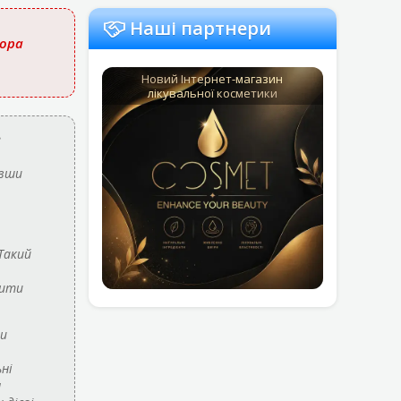
Наші партнери
тора
Новий Інтернет-магазин
лікувальної косметики
е
ивши
Такий
вити
ти
ні
я