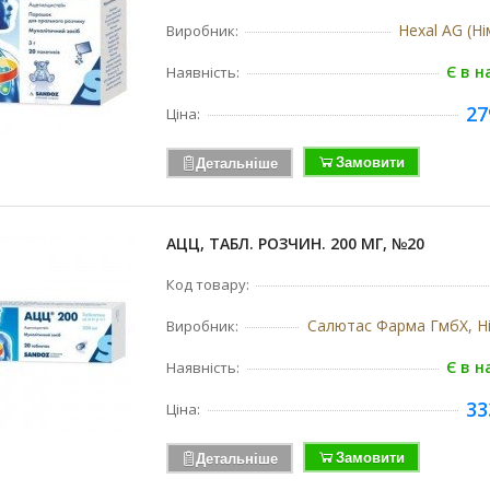
Hexal AG (Н
Виробник:
Є в н
Наявність:
27
Ціна:
Замовити
Детальніше
АЦЦ, ТАБЛ. РОЗЧИН. 200 МГ, №20
Код товару:
Салютас Фарма ГмбХ, Н
Виробник:
Є в н
Наявність:
33
Ціна:
Замовити
Детальніше