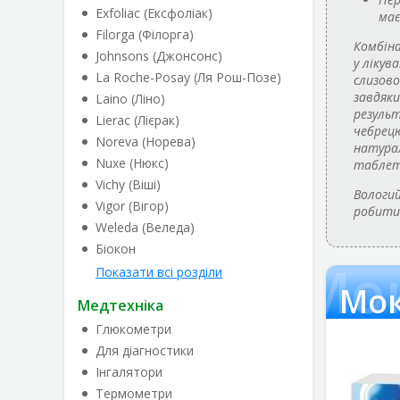
Exfoliac (Ексфоліак)
має
Filorga (Філорга)
Комбіна
Johnsons (Джонсонс)
у лікув
La Roche-Posay (Ля Рош-Позе)
слизово
завдяки
Laino (Ліно)
результ
Lierac (Лієрак)
чебрецю
Noreva (Норева)
натурал
Nuxe (Нюкс)
таблето
Vichy (Віші)
Вологий
Vigor (Вігор)
робити 
Weleda (Веледа)
Біокон
Мо
Показати всі розділи
Мо
Медтехніка
Глюкометри
Для діагностики
Інгалятори
Термометри