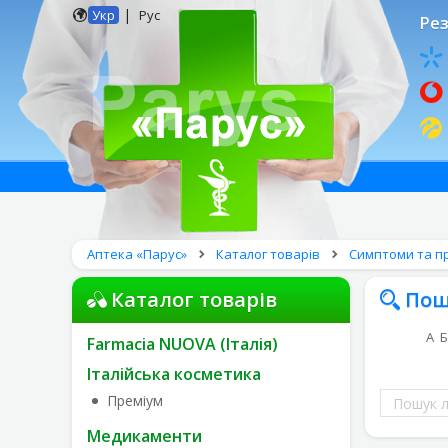
|
Укр
Рус
Рез
Аптека «Парус»
Каталог товарів
Симптоми та п
Каталог товарів
Пош
А
Б
Farmacia NUOVA (Італія)
Італійська косметика
Пошук
Преміум
ліків
Медикаменти
за