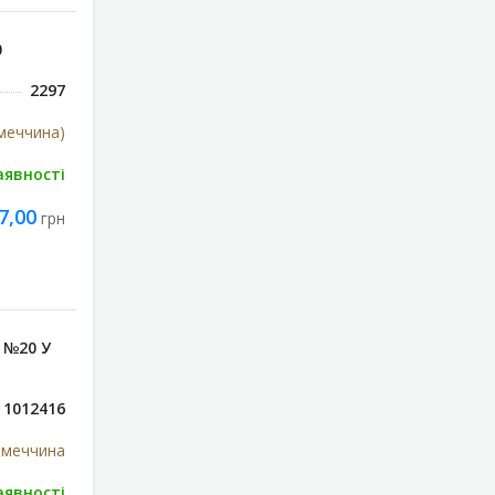
0
2297
імеччина)
аявності
7,00
грн
 №20 У
1012416
імеччина
аявності