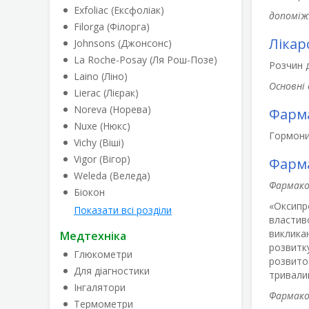
Exfoliac (Ексфоліак)
допоміж
Filorga (Філорга)
Лікар
Johnsons (Джонсонс)
La Roche-Posay (Ля Рош-Позе)
Розчин д
Laino (Ліно)
Основні 
Lierac (Лієрак)
Noreva (Норева)
Фарма
Nuxe (Нюкс)
Гормони
Vichy (Віші)
Vigor (Вігор)
Фарма
Weleda (Веледа)
Фармако
Біокон
«Оксипр
Показати всі розділи
властив
викликан
Медтехніка
розвитку
Глюкометри
розвиток
Для діагностики
тривалий
Інгалятори
Фармако
Термометри