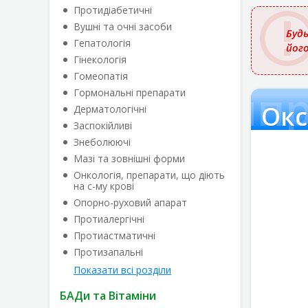
назвою
Протидіабетичні
Вушні та очні засоби
Будь
Гепатологія
йог
Гінекологія
Гомеопатія
Оксипр
Гормональні препарати
Окс
Дерматологічні
Заспокійливі
Знеболюючі
Мазі та зовнішні форми
Онкологія, препарати, що діють
на с-му крові
Опорно-руховий апарат
Протиалергічні
Протиастматичні
Протизапальні
Показати всі розділи
БАДи та Вітаміни