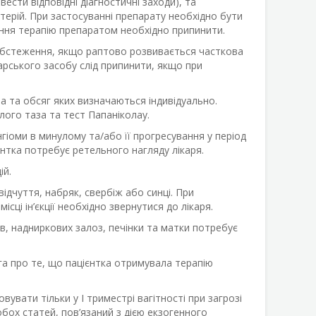
сти відповідні діагностичні заходи), та
терій. При застосуванні препарату необхідно бути
нення терапію препаратом необхідно припинити.
обстеження, якщо раптово розвивається часткова
арського засобу слід припинити, якщо при
а та обсяг яких визначаються індивідуально.
лого таза та тест Папаніколау.
гіоми в минулому та/або її прогресування у період
єнтка потребує ретельного нагляду лікаря.
ій.
дчуття, набряк, свербіж або синці. При
ісці ін’єкції необхідно звернутися до лікаря.
в, надниркових залоз, печінки та матки потребує
ога про те, що пацієнтка отримувала терапію
увати тільки у І триместрі вагітності при загрозі
обох статей, пов’язаний з дією екзогенного