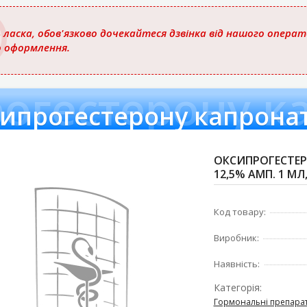
 ласка, обов'язково дочекайтеся дзвінка від нашого опера
о оформлення.
огестерону к
ипрогестерону капрона
ОКСИПРОГЕСТЕР
12,5% АМП. 1 МЛ
Код товару:
Виробник:
Наявність:
Категорія:
Гормональні препара