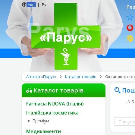
|
Укр
Рус
Рез
Аптека «Парус»
Каталог товарів
Оксипрогестеро
Каталог товарів
Пош
А
Б
Farmacia NUOVA (Італія)
Італійська косметика
Пошук
Преміум
ліків
Медикаменти
за