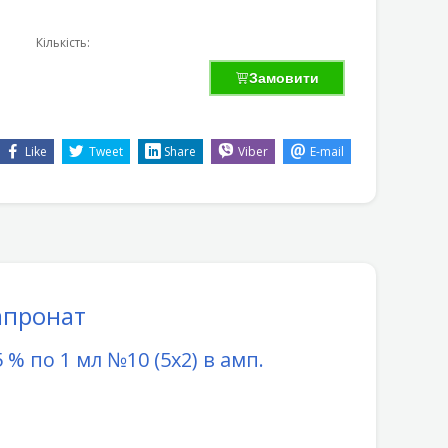
Кількість:
Замовити
Like
Tweet
Share
Viber
E-mail
апронат
 % по 1 мл №10 (5х2) в амп.