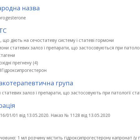
родна назва
progesterone
ТС
, що діють на сечостатеву систему і статеві гормони
они статевих залоз і препарати, що застосовуються при патолог
стагени
охідні прегнену (4)
3
Гідроксипрогестерон
котерапевтична група
статевих залоз і препарати, що застосовують при патології ста
рація
6/01/01 від 13.05.2020. Наказ № 1128 від 13.05.2020
ечовина:
1 мл розчину містить гідроксипрогестерону капронат (у п