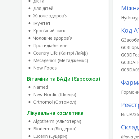
Дієта
Міжна
Для дітей
Жіноче здоров'я
Hydroxy
Імунітет
Код А
Кров'яний тиск
Чоловіче здоров`я
G
Засоби
Протидіабетичні
G03
Горм
Country Life (Кантрі Лайф)
G03D
Ге
Metagenics (Метадженікс)
G03DA
П
Now Foods
G03DA0
Вітаміни та БАДи (Євросоюз)
Фарма
Named
Гормони 
New Nordic (Швеція)
Orthomol (Ортомол)
Реєст
Лікувальна косметика
№ UA/361
Algotherm (Альготерм)
Склад
Bioderma (Біодерма)
Eucerin (Еуцерін)
діюча р