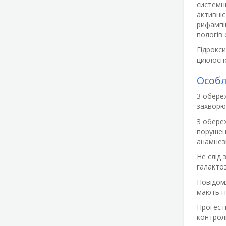
системни
активніс
рифампі
пологів
Гідрокс
циклоспо
Особл
З обереж
захворю
З обере
порушенн
анамнезі
Не слід
галактоз
Повідомл
мають гі
Прогест
контролю