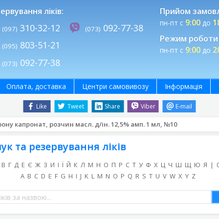
ервування ліків:
Прийом замов
9:00
1
пн-пт с
до
310-32-12
092-77-38
(097)
(073)
Режим роботи 
803-51-21
(095)
9:00
2
пн-пт с
до
092-77-38
(073)
Оплата, доставка
Центри самовивозу
Інформація
Like
Tweet
Share
Viber
E-mail
ну капронат, розчин масл. д/ін. 12,5% амп. 1 мл, №10
ук та резервування ліків
В
Г
Д
Е
Є
Ж
З
И
І
Ї
Й
К
Л
М
Н
О
П
Р
С
Т
У
Ф
Х
Ц
Ч
Ш
Щ
Ю
Я
|
A
B
C
D
E
F
G
H
I
J
K
L
M
N
O
P
Q
R
S
T
U
V
W
X
Y
Z