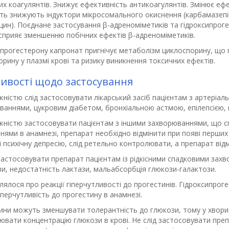
х коагулянтів. Знижує ефективність антикоагулянтів. Змінює ефе
ть знижують індуктори мікросомального окиснення (карбамазепін,
цин). Поєднане застосування β-адреноміметиків та гідроксипрог
 сприяє зменшенню побічних ефектів β-адреноміметиків.
ипрогестерону капронат пригнічує метаболізм циклоспорину, що 
рину у плазмі крові та ризику виникнення токсичних ефектів.
ивості щодо застосування
ністю слід застосовувати лікарський засіб пацієнтам з артеріал
ваннями, цукровим діабетом, бронхіальною астмою, епілепсією, 
жністю застосовувати пацієнтам з іншими захворюваннями, що сп
ями в анамнезі, препарат необхідно відмінити при появі перших о
 психічну депресію, слід ретельно контролювати, а препарат ві
 застосовувати препарат пацієнтам із рідкісними спадковими зах
и, недостатність лактази, мальабсорбція глюкози-галактози.
ялося про реакції гіперчутливості до прогестинів. Гідроксипрог
перчутливість до прогестину в анамнезі.
ини можуть зменшувати толерантність до глюкози, тому у хворих
вати концентрацію глюкози в крові. Не слід застосовувати преп