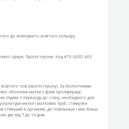
овтого до зеленувато-жовтого кольору.
тевої сфери. Прогестерони. Код АТХ G03D A03.
овтого тіла (прогестерону). За біологічними
вої оболонки матки з фази проліферації,
я сприяє її переходу до стану, необхідного для
мускулатури матки і маткових труб, стимулює
стійкіший в організмі, діє повільніше і має більш
ою дію від 7 до 14 днів.