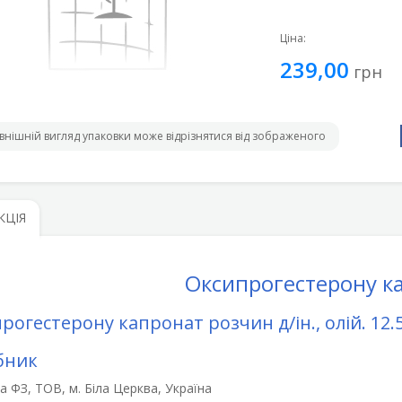
Ціна:
239,00
грн
внішній вигляд упаковки може відрізнятися від зображеного
КЦІЯ
Оксипрогестерону к
рогестерону капронат розчин д/ін., олій. 12.5
бник
 ФЗ, ТОВ, м. Біла Церква, Україна