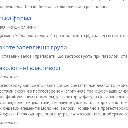
ні речовини:
бензилбензоат, олія оливкова рафінована.
ська форма
ля ін’єкцій олійний.
фізико-хімічні властивості:
прозора оліїста рідина від світло-ж
котерапевтична група
 статевих залоз і препарати, що застосовують при патології ста
кологічні властивості
динаміка
.
огестерону капронат» являє собою синтетичний аналог гормона ж
остями схожий з прогестероном: спричиняє трансформацію слизо
ої фолікулярним гормоном, у секреторну фазу, а після заплідненн
 заплідненої яйцеклітини; зменшує збудливість і скоротливість 
 кінцевих елементів молочної залози. Порівняно з прогестероном 
 ефект. Після одноразової внутрішньом’язової ін’єкції зберігає св
кінетика.