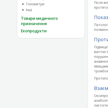
Після вн
Тонометри
протягом
Інші
Пока
Товари медичного
призначення
Патологі
полімено
Екопродукти
Прот
Підвищен
вагітніс
порушенн
анамнезі
явищами 
тромбое
Протипок
Взаєм
Оксипро
анаболіч
лактоген