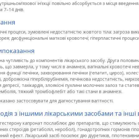
утрішньом’язової ін’єкції повільно абсорбується з місця введенн
 7–14 днів.
зання
чні процеси, зумовлені недостатністю жовтого тіла: загроза ви
рея; дисфункціональні маткові кровотечі; гіперпластичні процеси
ипоказання
а чутливість до компонентів лікарського засобу. Друга половина
ть, що завмерла, у тому числі в анамнезі, вагінальні кровотечі н
я функції печінки, захворювання печінки (гепатит, цироз), холес
, доброякісна гіпербілірубінемія, печінкова недостатність, нирко
депресії, тахікардія, злоякісні пухлини молочних залоз та стате
мболія, тяжкий тромбофлебіт або такі стани в анамнезі.
азано застосовувати для діагностування вагітності.
одія з іншими лікарськими засобами та інші 
гестерону капронат послаблює дію препаратів, що стимулюють ск
них стероїдів (ретаболіл, неробол), гонадотропних гормонів гіп
ний ефект. Лікарський засіб посилює дію діуретиків, гіпотензивн