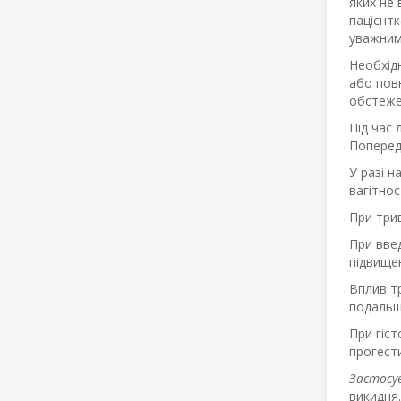
яких не 
пацієнтк
уважним 
Необхід
або повн
обстежен
Під час 
Попередн
У разі н
вагітнос
При три
При введ
підвищен
Вплив тр
подальш
При гіст
прогест
Застосу
викидня.