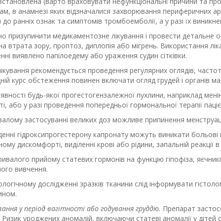
встановлена (варто враховувати нефункціональні причини та прове
ам, в анамнезі яких відзначалися захворювання периферичних ар
до ранніх ознак та симптомів тромбоемболії, а у разі їх виник
но призупинити медикаментозне лікування і провести детальне 
а втрата зору, проптоз, диплопія або мігрень. Використання лік
ні виявлено папілоедему або ураження судин сітківки.
лікування рекомендується проведення регулярних оглядів, частот
ій курс обстеження повинен включати огляд грудей і органів ма
аявності будь-якої прогестогензалежної пухлини, наприклад менін
ті, або у разі проведення попередньої гормональної терапії паці
валому застосуванні великих доз можливе припинення менструац
енні гідроксипрогестерону капронату можуть виникати больові ві
ому дискомфорті, виділенні крові або рідини, запальній реакції в м
ивалого прийому статевих гормонів на функцію гіпофіза, яєчникі
ого вивчення.
ологічному дослідженні зразків тканини слід інформувати гістол
ином.
вання
у період вагітності або годування груддю.
Препарат застосов
 Ризик уроджених аномалій, включаючи статеві аномалії у дітей 