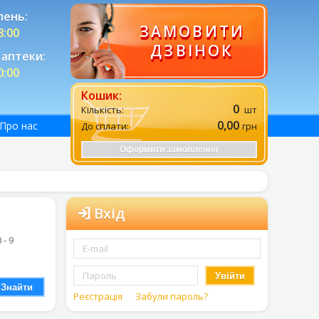
лень:
ЗАМОВИТИ
8:00
ДЗВІНОК
аптеки:
0:00
Кошик:
0
Кількість:
шт
0,00
Про нас
До сплати:
грн
Оформити замовлення
Вхід
0 - 9
Увійти
Знайти
Реєстрація
Забули пароль?