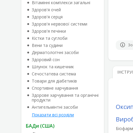
Вітамінні комплекси загальні
Здоров'я очей
Здоров'я серця
Здоров'я нервової системи
Здоров'я печінки
Кістки та суглоби
Вени та судини
Зо
Дерматологічні засоби
Здоровий сон
Шлунок та кишечник
ІНСТРУ
Сечостатева система
Товари для діабетиків
Спортивне харчування
Здорове харчування та органічні
продукти
Оксип
Антигельмінтні засоби
Показати всі розділи
Виро
БАДи (США)
Біофарма