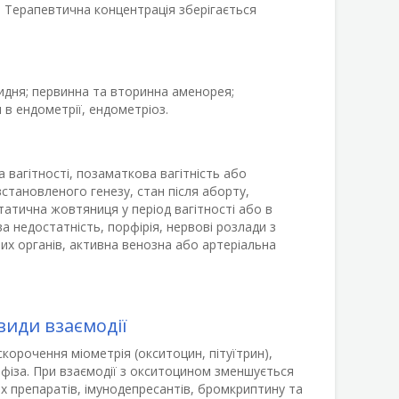
я. Терапевтична концентрація зберігається
кидня; первинна та вторинна аменорея;
 в ендометрії, ендометріоз.
 вагітності, позаматкова вагітність або
евстановленого генезу, стан після аборту,
татична жовтяниця у період вагітності або в
ва недостатність, порфірія, нервові розлади з
вих органів, активна венозна або артеріальна
види взаємодії
орочення міометрія (окситоцин, пітуїтрин),
офіза. При взаємодії з окситоцином зменшується
их препаратів, імунодепресантів, бромкриптину та