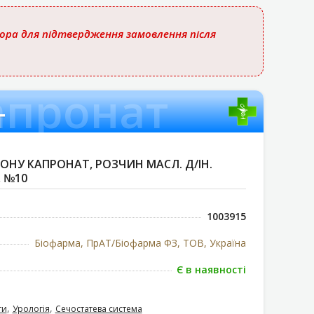
тора для підтвердження замовлення після
апронат
т
ОНУ КАПРОНАТ, РОЗЧИН МАСЛ. Д/ІН.
, №10
1003915
Біофарма, ПрАТ/Біофарма ФЗ, ТОВ, Україна
Є в наявності
,
,
ти
Урологія
Сечостатева система