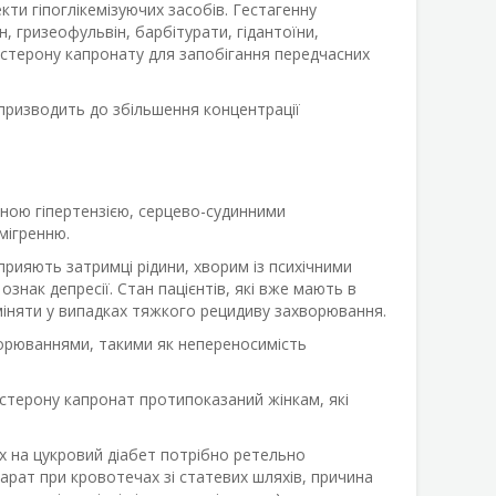
кти гіпоглікемізуючих засобів. Гестагенну
 гризеофульвін, барбітурати, гідантоїни,
естерону капронату для запобігання передчасних
призводить до збільшення концентрації
ьною гіпертензією, серцево-судинними
мігренню.
рияють затримці рідини, хворим із психічними
знак депресії. Стан пацієнтів, які вже мають в
дміняти у випадках тяжкого рецидиву захворювання.
ворюваннями, такими як непереносимість
естерону капронат протипоказаний жінкам, які
 на цукровий діабет потрібно ретельно
арат при кровотечах зі статевих шляхів, причина