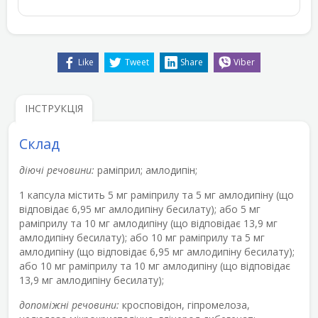
Like
Tweet
Share
Viber
ІНСТРУКЦІЯ
Склад
діючі речовини:
раміприл; амлодипін;
1 капсула містить 5 мг раміприлу та 5 мг амлодипіну (що
відповідає 6,95 мг амлодипіну бесилату); або 5 мг
раміприлу та 10 мг амлодипіну (що відповідає 13,9 мг
амлодипіну бесилату); або 10 мг раміприлу та 5 мг
амлодипіну (що відповідає 6,95 мг амлодипіну бесилату);
або 10 мг раміприлу та 10 мг амлодипіну (що відповідає
13,9 мг амлодипіну бесилату);
допоміжні речовини:
кросповідон, гіпромелоза,