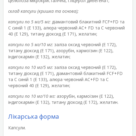
целюлоза мікрокристалічна, гліцерол дибегенат;
склад капсули (кришка та основа);
капсули по 5 мг/5 мг:
діамантовий блакитний FCF+FD та
С синій 1 (Е 133), алюра червоний AC+ FD та C червоний
40 (Е 129), титану діоксид (Е 171), желатин;
капсули по 5 мг/10 мг:
заліза оксид червоний (Е 172),
титану діоксид (Е 171), азорубін, кармоїзин (Е 122),
індигокармін (Е 132), желатин;
капсули по 10 мг/5 мг:
заліза оксид червоний (Е 172),
титану діоксид (Е 171), діамантовий блакитний FCF+FD
та С синій 1 (Е 133), алюра червоний AC+FD та C
червоний 40 (Е 129), желатин;
капсули по 10 мг/10 мг:
азорубін, кармоїзин (Е 122),
індигокармін (Е 132), титану діоксид (Е 172), желатин.
Лікарська форма
Капсули.