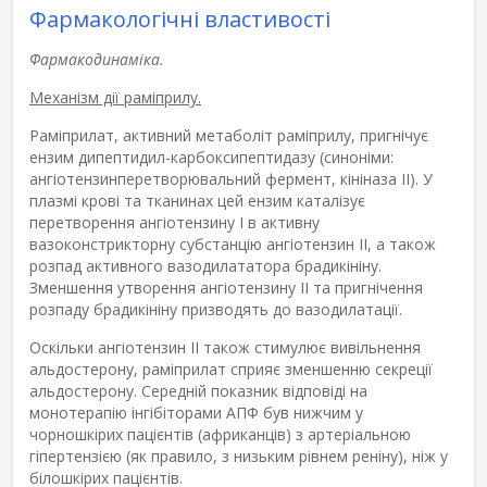
Фармакологічні властивості
Фармакодинаміка.
Механізм дії раміприлу.
Раміприлат, активний метаболіт раміприлу, пригнічує
ензим дипептидил-карбоксипептидазу (синоніми:
ангіотензинперетворювальний фермент, кініназа II). У
плазмі крові та тканинах цей ензим каталізує
перетворення ангіотензину І в активну
вазоконстрикторну субстанцію ангіотензин ІІ, а також
розпад активного вазодилататора брадикініну.
Зменшення утворення ангіотензину ІІ та пригнічення
розпаду брадикініну призводять до вазодилатації.
Оскільки ангіотензин ІІ також стимулює вивільнення
альдостерону, раміприлат сприяє зменшенню секреції
альдостерону. Середній показник відповіді на
монотерапію інгібіторами АПФ був нижчим у
чорношкірих пацієнтів (африканців) з артеріальною
гіпертензією (як правило, з низьким рівнем реніну), ніж у
білошкірих пацієнтів.