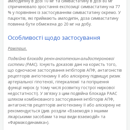
амлодипіну в дозі 10 мг та симвастатину в дозі 80 мг
спричинювало зростання експозиції симвастатину на 77
% у порівнянні із застосуванням симвастатину окремо. У
пацієнтів, які приймають амлодипін, доза симвастатину
повинна бути обмежена до 20 мг на добу.
Особливості щодо застосування
Раміприл.
Подвійна блокада ренін-ангіотензин-альдостеронової
системи (РААС).
Існують доказові дані на користь того,
що одночасне застосування інгібіторів АПФ, антагоністів
рецепторів ангіотензину II або аліскірену підвищує ризик
артеріальної гіпотензії, гіперкаліємії та погіршення
функції нирок (у тому числі розвитку гострої ниркової
недостатності). У зв'язку з цим подвійна блокада РААС
шляхом комбінованого застосування інгібіторів АПФ,
антагоністів рецепторів ангіотензину II або аліскірену не
рекомендується (див. розділи «Взаємодія з іншими
лікарськими засобами та інші види взаємодій» та
«Фармакодинаміка»).