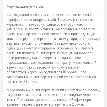
Фармакодинамічна дія.
Застосування раміприлу спричиняє виражене зниження
периферичного опору артерій. Загалом, істотних змін
ниркового плазмотоку і швидкості клубочкової
фільтрації не спостерігалося. Застосування раміприлу
пацієнтам з артеріальною гіпертензією призводить до
зниження рівня артеріального тиску у горизонтальному і
вертикальному положеннях, без компенсаторного
підвищення частоти серцевих скорочень. У більшості
пацієнтів початок антигіпертензивної дії одноразової
дози раміприлу настає через 1-2 години після
перорального застосування препарату. Максимальний
ефект після одноразового прийому зазвичай
досягається через 3-6 годин після перорального
застосування. Антигіпертензивний ефект зберігається
протягом 24 годин.
Максимальний антигіпертензивний ефект при тривалому
лікуванні раміприлом загалом стає очевидним через 3-4
тижні. Показано, що антигіпертензивний ефект при
тривалій терапії утримується протягом 2 років.