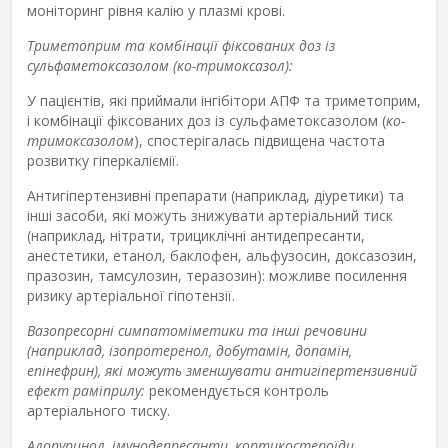
моніторинг рівня калію у плазмі крові.
Триметоприм та комбінації фіксованих доз із
сульфаметоксазолом (ко-тримоксазол):
У пацієнтів, які приймали інгібітори АПФ та триметоприм,
і комбінації фіксованих доз із сульфаметоксазолом (
ко-
тримоксазолом
), спостерігалась підвищена частота
розвитку гіперкаліємії.
Антигіпертензивні препарати (наприклад, діуретики) та
інші засоби, які можуть знижувати артеріальний тиск
(наприклад, нітрати, трициклічні антидепресанти,
анестетики, етанол, баклофен, альфузосин, доксазозин,
празозин, тамсулозин, теразозин): можливе посилення
ризику артеріальної гіпотензії.
Вазопресорні симпатоміметики та інші речовини
(наприклад, ізопротеренол, добутамін, допамін,
епінефрин), які можуть зменшувати антигіпертензивний
ефект раміприлу:
рекомендується контроль
артеріального тиску.
Алопуринол, імунодепресанти, кортикостероїди,