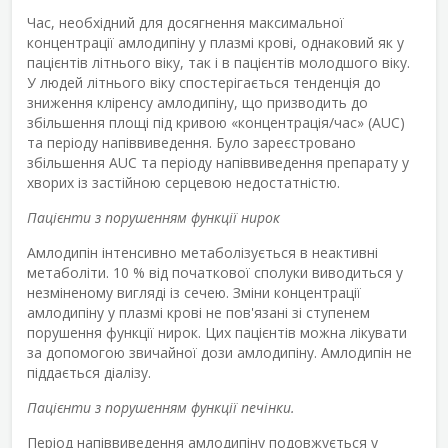
Час, необхідний для досягнення максимальної
концентрації амлодипіну у плазмі крові, однаковий як у
пацієнтів літнього віку, так і в пацієнтів молодшого віку.
У людей літнього віку спостерігається тенденція до
зниження кліренсу амлодипіну, що призводить до
збільшення площі під кривою «концентрація/час» (AUC)
та періоду напіввиведення. Було зареєстровано
збільшення AUC та періоду напіввиведення препарату у
хворих із застійною серцевою недостатністю.
Пацієнти з порушенням функції нирок
Амлодипін інтенсивно метаболізується в неактивні
метаболіти. 10 % від початкової сполуки виводиться у
незміненому вигляді із сечею. Зміни концентрації
амлодипіну у плазмі крові не пов'язані зі ступенем
порушення функції нирок. Цих пацієнтів можна лікувати
за допомогою звичайної дози амлодипіну. Амлодипін не
піддається діалізу.
Пацієнти з порушенням функції печінки.
Період напіввиведення амлодипіну подовжується у