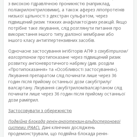
з високою гідравлічною проникністю (наприклад,
поліакрилонітриловими), а також аферез ліпопротеїнів
низької щільності з декстран сульфатом, через
підвищений ризик тяжких анафілактоїдних реакцій. Якщо
потрібне таке лікування, слід розглянути питання про
використання іншого типу діалізної мембрани або
іншого класу антигіпертензивних засобів.
Одночасне застосування інгібіторів АПФ з
сакубітрилом/
валсартаном
протипоказане через підвищений ризик
розвитку ангіоневротичного набряку (див. розділи
«Протипоказання» та «Особливості застосування»).
Лікування препаратом слід починати лише через 36
годин після прийому останньої дози сакубітрилу/
валсартану. Лікування сакубітрилом/валсартаном слід
починати лише через 36 годин після прийому останньої
дози раміприл.
Застосовувати з обережністю
Подвійна блокада ренін-ангіотензин-альдостеронової
системи (РААС).
Дані клінічних досліджень
продемонстрували, що подвійна блокада ренін-