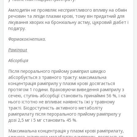
Амлодипін не проявляє несприятливого впливу на обмін
речовин та ліпіди плазми крові, тому він придатний для
лікування хворих на бронхіальну астму, цукровий діабет і
подагру.
Фармакокінетика.
Раміприл
Абсорбція
Після перорального прийому раміприл швидко
абсорбується з травного тракту: максимальна
концентрація раміприлу у плазмі крові досягається
протягом 1 години. Враховуючи виведення раміприлу з
сечею, ступінь абсорбції становить принаймні 56 %, і на
нього істотно не впливає наявність їжі у травному
тракті. Біодоступність активного метаболіту
раміприлату після перорального прийому раміприлу у
дозі 2,5 мг і 5 мг становить 45 %.
Максимальна концентрація у плазмі крові раміприлату,
єдиного активного метаболіту раміприлу, досягається