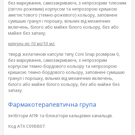
без маркування, самозакриваючі, з непрозорим тілесним
(світло-рожевим) корпусом та непрозорою кришкою
аметистового (темно-рожевого) кольору, заповнені
сумішшю гранул і порошку, вільних від механічних
включень, білого або майже білого кольору, без або
майже без запаху;
капсули по 10 мг/10 мг:
тверді желатинові капсули типу Coni Snap розміром 0,
без маркування, самозакриваючі, з непрозорим
корпусом темно-бордового кольору та непрозорою
кришкою темно-бордового кольору, заповнені сумішшю
гранул і порошку, вільних від механічних включень,
білого або майже білого кольору, без або майже без
запаху.
Фармакотерапевтична група
Інгібітори АПФ та блокатори кальцієвих канальців.
Код АТХ C09BB07.