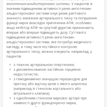
ангіотензин-альдостеронової системи.
У пацієнтів зі
значним підвищенням активності ренін-ангіотензин-
альдостеронової системи існує ризик раптового
значного зниження артеріального тиску та погіршення
функції нирок внаслідок пригнічення АПФ, особливо
якщо інгібітор АПФ чи супутній діуретик призначають
вперше або вперше підвищують дозу. Суттєвого
підвищення активності ренін-ангіотензин-
альдостеронової системи, яке потребує медичного
нагляду, в тому числі постійного контролю
артеріального тиску, можна очікувати, наприклад, у
пацієнтів:
з тяжкою артеріальною гіпертензією;
з декомпенсованою застійною серцевою
недостатністю;
з гемодинамічно значущою перешкодою для
притоку або відтоку крові з лівого шлуночка
(наприклад зі стенозом аортального або
мітрального клапана);
з однобічним стенозом ниркової артерії при
наявності другої функціонуючої нирки;