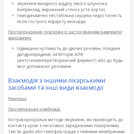
звуження вихідного відділу лівого шлуночка
(наприклад, виражений стеноз устя аорти);
гемодинамічно нестабільна серцева недостатність
після гострого інфаркту міокарда.
Протипоказання, пов'язані із застосуванням раміприлу/
амлодипіну:
підвищена чутливість до діючих речовин, похідних
дигідропіридинів, інгібіторів АПФ
(ангіотензинперетворюючий фермент) або до будь-
якої допоміжної речовини.
Взаємодія з іншими лікарськими
засобами та інші види взаємодії
Раміприл
Протипоказані комбінації.
Екстракорпоральні методи лікування, які призводять до
контакту крові з негативно зарядженими поверхнями,
такі як діаліз або гемофільтрація з певними мембранами