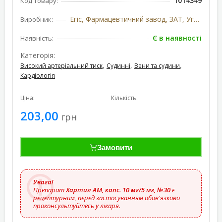
1014349
Код товару:
Егіс, Фармацевтичний завод, ЗАТ, Угорщина
Виробник:
Є в наявності
Наявність:
Категорія:
,
,
,
Високий артеріальний тиск
Судинні
Вени та судини
Кардіологія
Ціна:
Кількість:
203,00
грн
Замовити
Увага!
Препарат
Хартил АМ, капс. 10 мг/5 мг, №30
є
рецептурним, перед застосуванням обов'язково
проконсультуйтесь у лікаря.