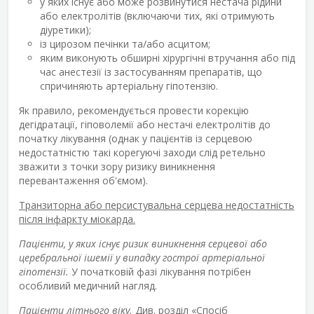
у яких існує або може розвинутися нестача рідини
або електролітів (включаючи тих, які отримують
діуретики);
із цирозом печінки та/або асцитом;
яким виконують обширні хірургічні втручання або під
час анестезії із застосуванням препаратів, що
спричиняють артеріальну гіпотензію.
Як правило, рекомендується провести корекцію
дегідратації, гіповолемії або нестачі електролітів до
початку лікування (однак у пацієнтів із серцевою
недостатністю такі корегуючі заходи слід ретельно
зважити з точки зору ризику виникнення
перевантаження об'ємом).
Транзиторна або персистувальна серцева недостатність
після інфаркту міокарда.
Пацієнти, у яких існує ризик виникнення серцевої або
церебральної ішемії у випадку гострої артеріальної
гіпотензії.
У початковій фазі лікування потрібен
особливий медичний нагляд.
Пацієнти літнього віку.
Див. розділ «Спосіб