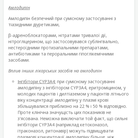
Амлодипін
Амлодипін безпечний при сумісному застосуванні з
тіазидними діуретиками,
β-адреноблокаторами, нітратами тривалої дії,
нітрогліцерином, що застосовувався сублінгвально,
нестероїдними протизапальними препаратами,
антибіотиками та пероральними гіпоглікемічними
засобами.
Вплив інших лікарських засобів на амлодипін
Інгібітори CYP3A4:
при сумісному застосуванні
амлодипіну з інгібітором CYP3A4, еритроміцином, у
молодих пацієнтів і дилтіаземом у пацієнтів літнього
віку концентрації амлодипіну у плазмі крові
збільшувалися приблизно на 22 % і 50 % відповідно.
Проте клінічна значущість цих показників не
з'ясована. Неможна виключати той факт, що сильні
інгібітори CYP3A4 (наприклад кетоконазол,
ітраконазол, ритонавір) можуть підвищувати
плазмові концентрації амлодипіну більше, ніж