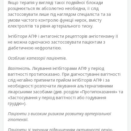
Якщо терапія у вигляді такої подвійної блокади
розцінюється як абсолютно необхідна, її слід
застосовувати лише під наглядом спеціаліста та за
умови частого контролю функції нирок, вмісту
електролітів та рівня артеріального тиску.
Інгібітори АПФ і антагоністи рецепторів ангіотензину II
не можна одночасно застосовувати пацієнтам з
діабетичною нефропатією.
Особливі категорії пацієнтів.
Вагітність.
Лікування інгібіторами АПФ у період
вагітності протипоказано. При діагностуванні вагітності
слід негайно припинити прийом інгібіторів АПФ і за
необхідності розпочати лікування альтернативними
лікарськими засобами (див. розділи «Протипоказання» та
«Застосування у період вагітності або годування
груддю»).
Пацієнти з високим ризиком розвитку артеріальної
гіпотензії.
Пацієнти зі значним підвищенням активності ренін-