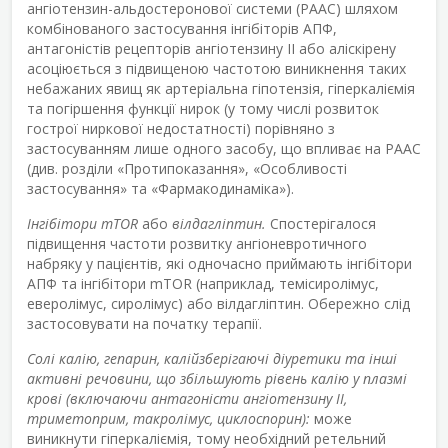
ангіотензин-альдостеронової системи (РААС) шляхом
комбінованого застосування інгібіторів АПФ,
антагоністів рецепторів ангіотензину II або аліскірену
асоціюється з підвищеною частотою виникнення таких
небажаних явищ як артеріальна гіпотензія, гіперкаліємія
та погіршення функції нирок (у тому числі розвиток
гострої ниркової недостатності) порівняно з
застосуванням лише одного засобу, що впливає на РААС
(див. розділи «Протипоказання», «Особливості
застосування» та «Фармакодинаміка»).
Інгібітори mTOR
або
вілдагліптин.
Спостерігалося
підвищення частоти розвитку ангіоневротичного
набряку у пацієнтів, які одночасно приймають інгібітори
АПФ та інгібітори mTOR (наприклад, темісиролімус,
еверолімус, сиролімус) або вілдагліптин. Обережно слід
застосовувати на початку терапії.
Солі калію, гепарин, калійзберігаючі діуретики та інші
активні речовини, що збільшують рівень калію у плазмі
крові (включаючи антагоністи ангіотензину ІІ,
триметоприм, такролімус, циклоспорин):
може
виникнути гіперкаліємія, тому необхідний ретельний