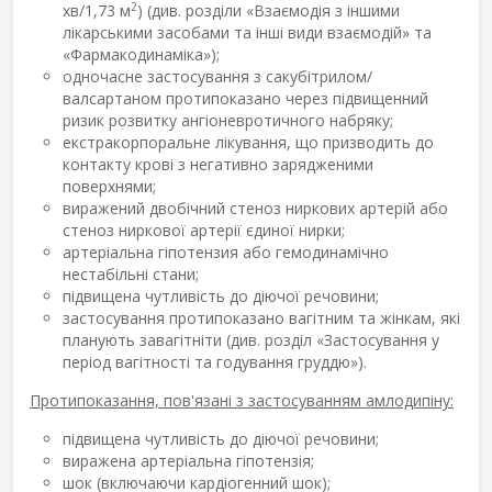
2
хв/1,73 м
) (див. розділи «Взаємодія з іншими
лікарськими засобами та інші види взаємодій» та
«Фармакодинаміка»);
одночасне застосування з сакубітрилом/
валсартаном протипоказано через підвищенний
ризик розвитку ангіоневротичного набряку;
екстракорпоральне лікування, що призводить до
контакту крові з негативно зарядженими
поверхнями;
виражений двобічний стеноз ниркових артерій або
стеноз ниркової артерії єдиної нирки;
артеріальна гіпотензия або гемодинамічно
нестабільні стани;
підвищена чутливість до діючої речовини;
застосування протипоказано вагітним та жінкам, які
планують завагітніти (див. розділ «Застосування у
період вагітності та годування груддю»).
Протипоказання, пов'язані з застосуванням амлодипіну:
підвищена чутливість до діючої речовини;
виражена артеріальна гіпотензія;
шок (включаючи кардіогенний шок);