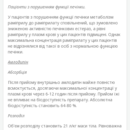
Пацієнти з порушенням функції печінки.
У пацієнтів з порушенням функції печінки метаболізм
раміприлу до раміприлату сповільнений, що зумовлено
зниженою активністю печінкових естераз, а рівні
раміприлу у плазмі крові у цих пацієнтів підвищені. Однак
максимальна концентрація раміприлату у цих пацієнтів
не відрізнялися від такої в осіб з нормальною функцією
печінки.
Амлодипін
Абсорбція
Після прийому внутрішньо амлодипін майже повністю
всмоктується, досягаючи максимальної концентрації у
плазмі крові через 6-12 годин після прийому. Прийом їжі
не впливає на біодоступність препарату. Абсолютна
біодоступність становить 64-80 %.
Розподіл
Об'єм розподілу становить 21 л/кг маси тіла. Рівноважна