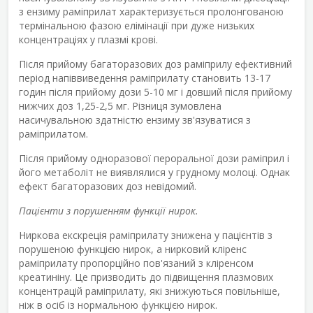
з ензиму раміприлат характеризується пролонгованою
термінальною фазою елімінації при дуже низьких
концентраціях у плазмі крові.
Після прийому багаторазових доз раміприлу ефективний
період напіввиведення раміприлату становить 13-17
годин після прийому дози 5-10 мг і довший після прийому
нижчих доз 1,25-2,5 мг. Різниця зумовлена
насичувальною здатністю ензиму зв'язуватися з
раміприлатом.
Після прийому одноразової пероральної дози раміприл і
його метаболіт не виявлялися у грудному молоці. Однак
ефект багаторазових доз невідомий.
Пацієнти з порушенням функції нирок.
Ниркова екскреція раміприлату знижена у пацієнтів з
порушеною функцією нирок, а нирковий кліренс
раміприлату пропорційно пов'язаний з кліренсом
креатиніну. Це призводить до підвищення плазмових
концентрацій раміприлату, які знижуються повільніше,
ніж в осіб із нормальною функцією нирок.