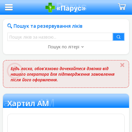
Пошук та резервування ліків
Пошук
ліків
Пошук по літері
за
назвою
Будь ласка, обов'язково дочекайтеся дзвінка від
нашого оператора для підтвердження замовлення
після його оформлення.
Хартил АМ
Хартил АМ