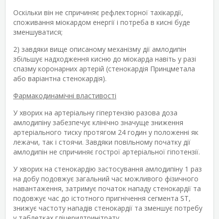
Оскільки він не спричиняє рефлекторної тахікардії,
споживання міокардом енергії і потреба в кисні буде
зменшуватися;
2) завдяки вище описаному механізму дії амлодипін
збільшує надходження кисню до міокарда навіть у разі
спазму коронарних артерій (стенокардія Принцметала
або варіантна стенокардія).
Фармакодинамічні властивості
У хворих на артеріальну гіпертензію разова доза
амлодипіну забезпечує клінічно значуще зниження
артеріального тиску протягом 24 годин у положенні як
лежачи, так і стоячи. Завдяки повільному початку дії
амлодипін не спричиняє гострої артеріальної гіпотензії.
У хворих на стенокардію застосування амлодипіну 1 раз
на добу подовжує загальний час можливого фізичного
навантаження, затримує початок нападу стенокардії та
подовжує час до істотного пригнічення сегмента ST,
знижує частоту нападів стенокардії та зменшує потребу
у таблетках гліцерилтринітрату.