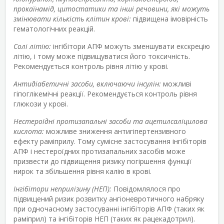
прокаїнамід, цитостатики та інші речовини, які можуть
змінювати кількість клітин крові:
підвищена імовірність
гематологічних реакцій.
Солі літію:
інгібітори АПФ можуть зменшувати екскрецію
літію, і тому може підвищуватися його токсичність.
Рекомендується контроль рівня літію у крові.
Антидіабетичні засоби, включаючи інсулін:
можливі
гіпоглікемічні реакції. Рекомендується контроль рівня
глюкози у крові.
Нестероїдні протизапальні засоби та ацетилсаліцилова
кислота:
можливе зниження антигіпертензивного
ефекту раміприлу. Тому сумісне застосування інгібіторів
АПФ і нестероїдних протизапальних засобів може
призвести до підвищення ризику погіршення функції
нирок та збільшення рівня калію в крові.
Інгібітори неприлізину (НЕП):
Повідомлялося про
підвищений ризик розвитку ангіоневротичного набряку
при одночасному застосуванні інгібіторів АПФ (таких як
раміприл) та інгібіторів НЕП (таких як рацекадотрил).