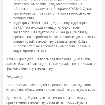
дилтіазем. Амлодипін слід застосовувати з
обережністю разом з інгібіторами CYP3A4. Однак
про побічні дії, пов'язані з такою взаємодією, не
повідомляли.
Індуктри CYP3A4:
дані щодо впливу індукторів
CYP3A4 на амлодипін відсутні. Одночасне
застосування індукторів CYP3A4 (рифампіцину,
препаратів звіробою) може призвести до зниження
концентрацій амлодипіну у плазмі крові. Слід з
обережністю застосовувати амлодипін разом з
індукторами CYP3A4.
Клінічні дослідження взаємодії показали, циметидин,
алюміній/магній (антацид) та силденафіл не впливали на
фармакокінетику амлодипіну.
Такролімус
При одночасному введенні препарату з амлодипіном
існує ризик збільшення концентрації такролімусу в крові.
Для того, щоб уникнути токсичності такролімусу,
призначення амлодипіну у пацієнта, якому лікують