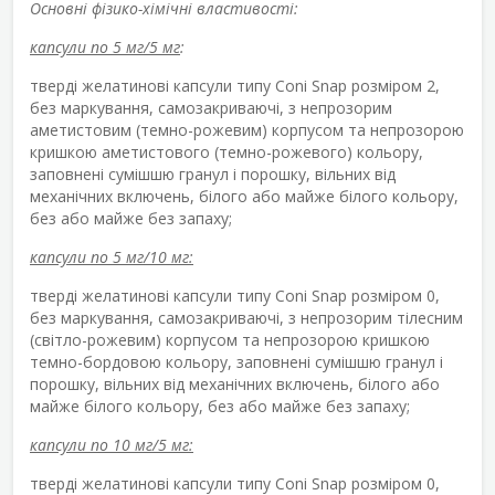
Основні фізико-хімічні властивості:
капсули по 5 мг/5 мг
:
тверді желатинові капсули типу Coni Snap розміром 2,
без маркування, самозакриваючі, з непрозорим
аметистовим (темно-рожевим) корпусом та непрозорою
кришкою аметистового (темно-рожевого) кольору,
заповнені сумішшю гранул і порошку, вільних від
механічних включень, білого або майже білого кольору,
без або майже без запаху;
капсули по 5 мг/10 мг:
тверді желатинові капсули типу Coni Snap розміром 0,
без маркування, самозакриваючі, з непрозорим тілесним
(світло-рожевим) корпусом та непрозорою кришкою
темно-бордовою кольору, заповнені сумішшю гранул і
порошку, вільних від механічних включень, білого або
майже білого кольору, без або майже без запаху;
капсули по 10 мг/5 мг:
тверді желатинові капсули типу Coni Snap розміром 0,