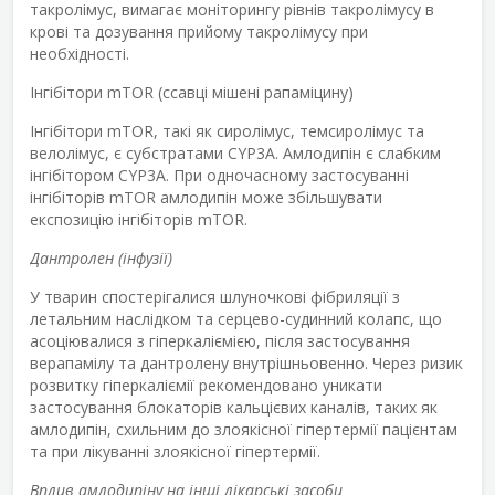
такролімус, вимагає моніторингу рівнів такролімусу в
крові та дозування прийому такролімусу при
необхідності.
Інгібітори mTOR (ссавці мішені рапаміцину)
Інгібітори mTOR, такі як сиролімус, темсиролімус та
велолімус, є субстратами CYP3A. Амлодипін є слабким
інгібітором CYP3A. При одночасному застосуванні
інгібіторів mTOR амлодипін може збільшувати
експозицію інгібіторів mTOR.
Дантролен (інфузії)
У тварин спостерігалися шлуночкові фібриляції з
летальним наслідком та серцево-судинний колапс, що
асоціювалися з гіперкаліємією, після застосування
верапамілу та дантролену внутрішньовенно. Через ризик
розвитку гіперкаліємії рекомендовано уникати
застосування блокаторів кальцієвих каналів, таких як
амлодипін, схильним до злоякісної гіпертермії пацієнтам
та при лікуванні злоякісної гіпертермії.
Вплив амлодипіну на інші лікарські засоби