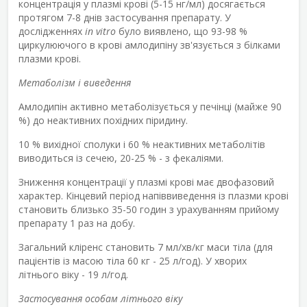
концентрація у плазмі крові (5-15 нг/мл) досягається
протягом 7-8 днів застосування препарату. У
дослідженнях
іn vitro
було виявлено, що 93-98 %
циркулюючого в крові амлодипіну зв'язується з білками
плазми крові.
Метаболізм і виведення
Амлодипін активно метаболізується у печінці (майже 90
%) до неактивних похідних піридину.
10 % вихідної сполуки і 60 % неактивних метаболітів
виводиться із сечею, 20-25 % - з фекаліями.
Зниження концентрації у плазмі крові має двофазовий
характер. Кінцевий період напіввиведення із плазми крові
становить близько 35-50 годин з урахуванням прийому
препарату 1 раз на добу.
Загальний кліренс становить 7 мл/хв/кг маси тіла (для
пацієнтів із масою тіла 60 кг - 25 л/год). У хворих
літнього віку - 19 л/год.
Застосування особам літнього віку