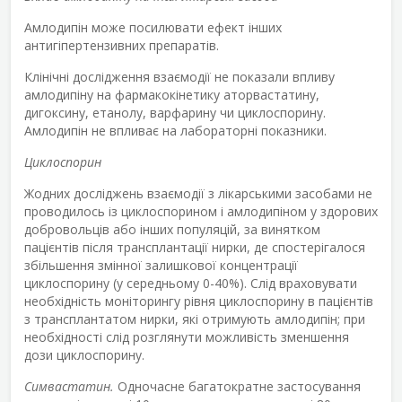
Амлодипін може посилювати ефект інших
антигіпертензивних препаратів.
Клінічні дослідження взаємодії не показали впливу
амлодипіну на фармакокінетику аторвастатину,
дигоксину, етанолу, варфарину чи циклоспорину.
Амлодипін не впливає на лабораторні показники.
Циклоспорин
Жодних досліджень взаємодії з лікарськими засобами не
проводилось із циклоспорином і амлодипіном у здорових
добровольців або інших популяцій, за винятком
пацієнтів після трансплантації нирки, де спостерігалося
збільшення змінної залишкової концентрації
циклоспорину (у середньому 0-40%). Слід враховувати
необхідність моніторингу рівня циклоспорину в пацієнтів
з трансплантатом нирки, які отримують амлодипін; при
необхідності слід розглянути можливість зменшення
дози циклоспорину.
Симвастатин.
Одночасне багатократне застосування