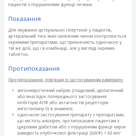
пацієнтів з порушеннями функції печінки.
Показання
Для лікування артеріальної гіпертензії у пацієнтів,
артеріальний тиск яких належним чином контролюється
окремими препаратами, що призначають одночасно у
тій же дозі, що і в комбінації, але у вигляді окремих
таблеток.
Протипоказання
Протипоказання, пов'язані із застосуванням раміприлу:
ангіоневротичний набряк (спадковий, ідіопатичний
або внаслідок попереднього застосування
інгібіторів АПФ або антагоністів рецепторів
ангіотензину ІІ) в анамнезі;
одночасне застосування препарату з препаратами,
що містять аліскірен, протипоказане пацієнтам з
цукровим діабетом або з порушенням функції нирок
(швидкість клубочкової фільтрації (ШКФ) < 60 мл/