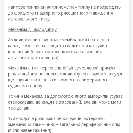
Раптове припинення прийому раміприлу не призводить
до швидкого і надмірного рикошетного підвищення
артеріального тиску.
Механізм дії амлодипіну
Амлодипін пригнічує трансмембранний потік іонів
кальцію у клітинах серця та гладких м'язах судин
(повільний блокатор кальцієвих канальців або
антагоніст іонів кальцію).
Механізм антигіпертензивної дії зумовлений прямим
релаксаційним впливом амлодипіну на гладкі м'язи судин,
що сприяє зниженню системного периферичного
судинного опору.
Точний механізм, за допомогою якого амлодипін усуває
стенокардію, до кінця не з'ясований, але він може мати
такі дві дії:
1) амлодипін розширює периферичні артеріоли,
зменшуючи таким чином загальний периферичний опір
(після навантаження).