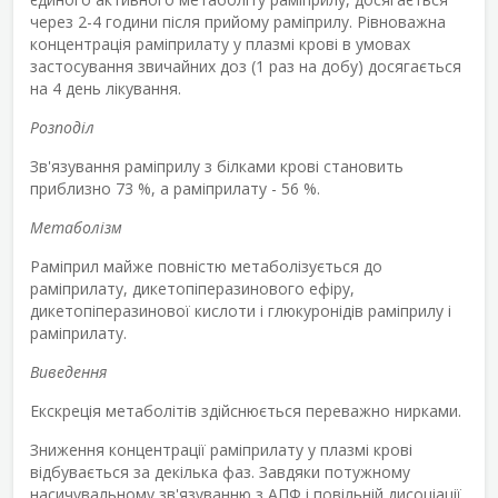
через 2-4 години після прийому раміприлу. Рівноважна
концентрація раміприлату у плазмі крові в умовах
застосування звичайних доз (1 раз на добу) досягається
на 4 день лікування.
Розподіл
Зв'язування раміприлу з білками крові становить
приблизно 73 %, а раміприлату - 56 %.
Метаболізм
Раміприл майже повністю метаболізується до
раміприлату, дикетопіперазинового ефіру,
дикетопіперазинової кислоти і глюкуронідів раміприлу і
раміприлату.
Виведення
Екскреція метаболітів здійснюється переважно нирками.
Зниження концентрації раміприлату у плазмі крові
відбувається за декілька фаз. Завдяки потужному
насичувальному зв'язуванню з АПФ і повільній дисоціації