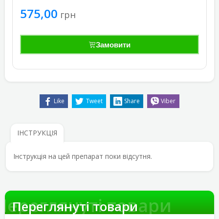
575,00
грн
Замовити
Like
Tweet
Share
Viber
ІНСТРУКЦІЯ
Інструкція на цей препарат поки відсутня.
Переглянуті товари
Переглянуті товари