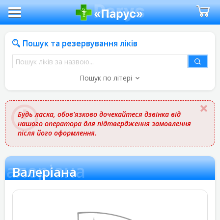
Пошук та резервування ліків
Пошук
ліків
Пошук по літері
за
назвою
Будь ласка, обов'язково дочекайтеся дзвінка від
нашого оператора для підтвердження замовлення
після його оформлення.
Валеріана
Валеріана