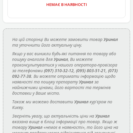
НЕМАЄ В НАЯВНОСТІ
На цій сторінці Ви можете замовити товар
Уринал
та уточнити його актуальну ціну.
Якщо у вас виникли будь-які питання по товару або
пошуку аналогів для
Уринал
, Ви можете
проконсультуватися у нашого оператора-провізора
за телефонами
(097) 310-32-12, (095) 803-51-21, (073)
092-77-38
. Ви можете отримати інформацію щодо
наявності та пошуку препарату
Уринал
за
найнижчими цінами, його вартості та термінів
доставки у Ваше місто.
Також ми можемо доставити
Уринал
кур'єром по
Києву.
Зверніть увагу, що актуальність ціни на
Уринал
вказана вище в блоці інформації про товар. Якщо ж
товару
Уринал
«немає в наявності», то його ціна на
момент продажу може відрізнятися від зазначеної