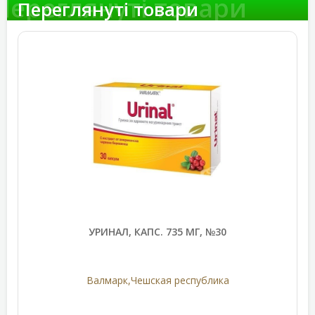
Переглянуті товари
Переглянуті товари
УРИНАЛ, КАПС. 735 МГ, №30
Валмарк,Чешская республика