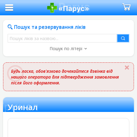
Пошук та резервування ліків
Пошук
ліків
Пошук по літері
за
назвою
Будь ласка, обов'язково дочекайтеся дзвінка від
нашого оператора для підтвердження замовлення
після його оформлення.
Уринал
Уринал