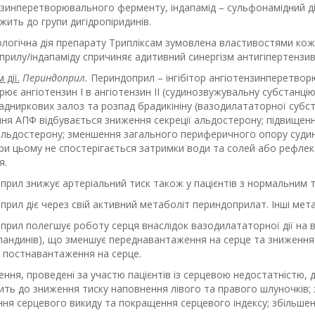
зинперетворювального ферменту, індапамід – сульфонамідний діур
ить до групи дигідропіридинів.
логічна дія препарату Трипліксам зумовлена властивостями кожн
прилу/індапаміду спричиняє адитивний синергізм антигіпертензи
 дії.
Периндоприл.
Периндоприл – інгібітор ангіотензинперетвор
ює ангіотензин І в ангіотензин ІІ (судинозвужувальну субстанц
дниркових залоз та розпад брадикініну (вазодилататорної субста
ння АПФ відбувається зниження секреції альдостерону; підвищення
альдостерону; зменшення загального периферичного опору судин 
ри цьому не спостерігається затримки води та солей або рефлекто
я.
рил знижує артеріальний тиск також у пацієнтів з нормальним та
рил діє через свій активний метаболіт периндоприлат. Інші мета
рил полегшує роботу серця внаслідок вазодилататорної дії на в
ландинів), що зменшує переднавантаження на серце та зниження
 постнавантаження на серце.
ння, проведені за участю пацієнтів із серцевою недостатністю,
ить до зниження тиску наповнення лівого та правого шлуночків;
ня серцевого викиду та покращення серцевого індексу; збільшенн