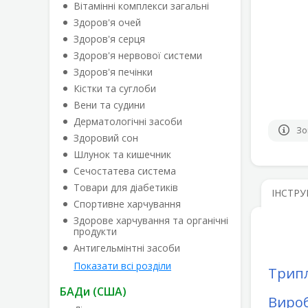
Вітамінні комплекси загальні
Здоров'я очей
Здоров'я серця
Здоров'я нервової системи
Здоров'я печінки
Кістки та суглоби
Вени та судини
Дерматологічні засоби
Зо
Здоровий сон
Шлунок та кишечник
Сечостатева система
Товари для діабетиків
ІНСТРУ
Спортивне харчування
Здорове харчування та органічні
продукти
Антигельмінтні засоби
Показати всі розділи
Триплі
БАДи (США)
Виро