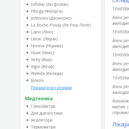
Exfoliac (Ексфоліак)
ТРИПЛІ
Filorga (Філорга)
діючі ре
Johnsons (Джонсонс)
амлодипі
La Roche-Posay (Ля Рош-Позе)
Laino (Ліно)
ТРИПЛІ
Lierac (Лієрак)
діючі ре
Noreva (Норева)
амлодипі
Nuxe (Нюкс)
ТРИПЛІ
Vichy (Віші)
діючі ре
Vigor (Вігор)
амлодипі
Weleda (Веледа)
ТРИПЛІ
Біокон
діючі ре
Показати всі розділи
амлодипі
Медтехніка
допоміж
Глюкометри
магнію 
гіпромел
Для діагностики
Інгалятори
Лікар
Термометри