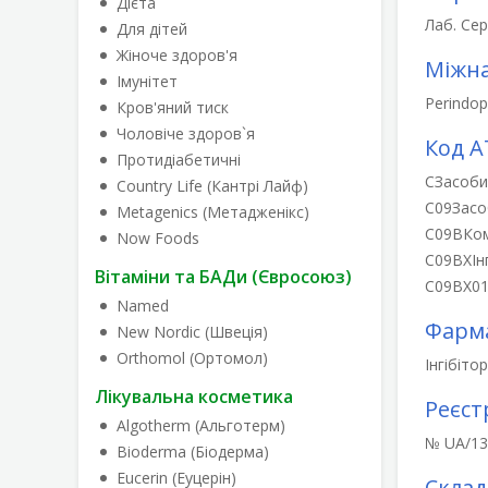
Дієта
Лаб. Сер
Для дітей
Жіноче здоров'я
Міжна
Імунітет
Perindop
Кров'яний тиск
Чоловіче здоров`я
Код А
Протидіабетичні
C
Засоби
Country Life (Кантрі Лайф)
C09
Засо
Metagenics (Метадженікс)
C09B
Ком
Now Foods
C09BX
Ін
Вітаміни та БАДи (Євросоюз)
C09BX0
Named
Фарма
New Nordic (Швеція)
Orthomol (Ортомол)
Інгібіто
Лікувальна косметика
Реєст
Algotherm (Альготерм)
№ UA/139
Bioderma (Біодерма)
Eucerin (Еуцерін)
Склад