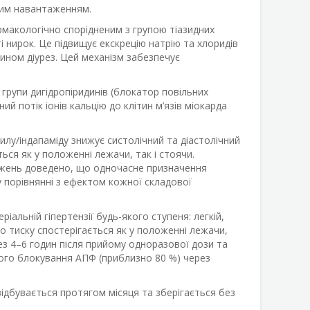
ним навантаженням.
рмакологічно спорідненим з групою тіазидних
і нирок. Це підвищує екскрецію натрію та хлоридів
ином діурез. Цей механізм забезпечує
 групи дигідропіридинів (блокатор повільних
ий потік іонів кальцію до клітин м’язів міокарда
лу/індапаміду знижує систолічний та діастолічний
ться як у положенні лежачи, так і стоячи.
іджень доведено, що одночасне призначення
у порівнянні з ефектом кожної складової
альній гіпертензії будь-якого ступеня: легкій,
го тиску спостерігається як у положенні лежачи,
з 4–6 годин після прийому одноразової дози та
ного блокування АПФ (приблизно 80 %) через
 відбувається протягом місяця та зберігається без