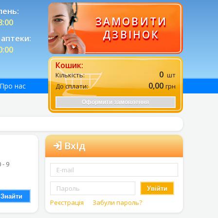
лень:
ЗАМОВИТИ
8:00
ДЗВІНОК
аптеки:
0:00
Кошик:
0
Кількість:
шт
0,00
Про нас
До сплати:
грн
Оформити замовлення
Вхід
0 - 9
Увійти
Знайти
Реєстрація
Забули пароль?