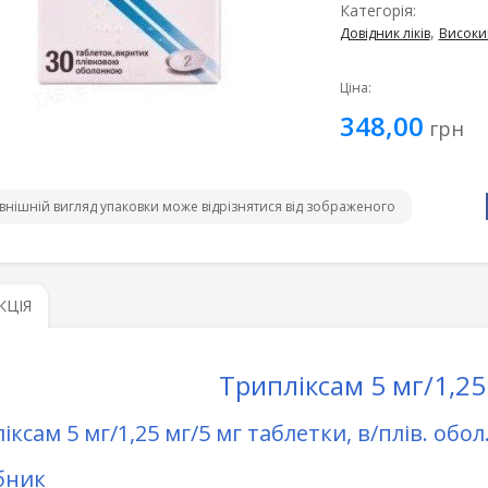
Категорія:
,
Довідник ліків
Високи
Ціна:
348,00
грн
внішній вигляд упаковки може відрізнятися від зображеного
КЦІЯ
Трипліксам 5 мг/1,25
ксам 5 мг/1,25 мг/5 мг таблетки, в/плів. обол.
бник