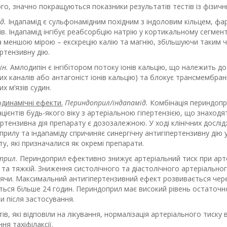
ого, значно покращуються показники результатів тестів із фізич
ід.
Індапамід є сульфонамідним похідним з індоловим кільцем, фа
ів. Індапамід інгібує реабсорбцію натрію у кортикальному сегмент
а меншою мірою – екскрецію калію та магнію, збільшуючи таким ч
ртензивну дію.
ін.
Амлодипін є інгібітором потоку іонів кальцію, що належить до
их каналів або антагоніст іонів кальцію) та блокує трансмембранн
их м’язів судин.
динамічні ефекти.
Периндоприл/індапамід.
Комбінація периндопри
ацієнтів будь-якого віку з артеріальною гіпертензією, що знаходя
ертензивна дія препарату є дозозалежною. У ході клінічних досл
рилу та індапаміду спричиняє синергічну антигіпертензивну дію 
у, які призначалися як окремі препарати.
прил.
Периндоприл ефективно знижує артеріальний тиск при артері
 та тяжкій. Зниження систолічного та діастолічного артеріально
тоячи. Максимальний антигіпертензивний ефект розвивається чере
ється більше 24 годин. Периндоприл має високий рівень остаточ
и після застосування.
тів, які відповіли на лікування, нормалізація артеріального тиску
ня тахіфілаксії.