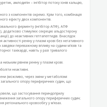
етик, амлодипін – інгібітор потоку іонів кальцію,
ого з компонентів окремо. Крім того, комбінація
вного ефекту двох компонентів.
ювального ферменту (інгібітор АПФ), АПФ
ію), додатково стимулює секрецію альдостерону
нції) до неактивних гептапептидів. Внаслідок
 активності реніну у плазмі крові без негативного
завдяки переважному впливу на судини м’язів та
рної тахікардії, навіть у разі тривалого
 низьким рівнем реніну у плазмі крові.
боліти неактивні.
ени (можливо, через зміни у метаболізмі
 загального опору периферичних судин, що
 довели, що застосування периндоприлу
 зниження загального опору периферичних судин;
я регіонального кровообігу у м’язах.