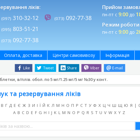
ервування ліків:
Прийом замов
9:00
1
пн-пт с
до
310-32-12
092-77-38
(097)
(073)
Режим роботи 
803-51-21
(095)
9:00
2
пн-пт с
до
092-77-38
(073)
Оплата, доставка
Центри самовивозу
Інформація
Like
Tweet
Share
Viber
E-mail
летки, в/плів. обол. по 5 мг/1.25 мг/5 мг №30 у конт.
ук та резервування ліків
В
Г
Д
Е
Є
Ж
З
И
І
Ї
Й
К
Л
М
Н
О
П
Р
С
Т
У
Ф
Х
Ц
Ч
Ш
Щ
Ю
Я
|
A
B
C
D
E
F
G
H
I
J
K
L
M
N
O
P
Q
R
S
T
U
V
W
X
Y
Z