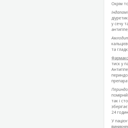
Окрім т
Індапам
діуретик
у сечу т
антигіпе
Амлодип
кальцієв
та гладк
Фармако
тиск у п
Антигіп
периндоп
препарат
Периндо
помірній
так і с
зберіга
24 годин
У пацієн
виникнен