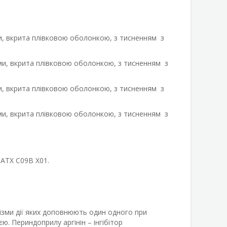
ми, вкрита плівковою оболонкою, з тисненням з
рми, вкрита плівковою оболонкою, з тисненням з
ми, вкрита плівковою оболонкою, з тисненням з
рми, вкрита плівковою оболонкою, з тисненням з
 АТХ С09В Х01.
ізми дії яких доповнюють один одного при
ю. Периндоприлу аргінін – інгібітор