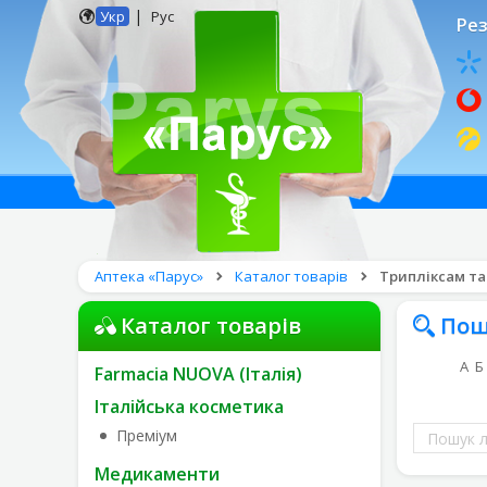
|
Укр
Рус
Рез
Аптека «Парус»
Каталог товарів
Трипліксам таб
Каталог товарів
Пош
А
Б
Farmacia NUOVA (Італія)
Італійська косметика
Пошук
Преміум
ліків
Медикаменти
за