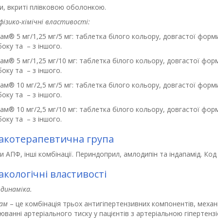
и, вкриті плівковою оболонкою.
фізико-хімічні властивості:
сам
®
5 мг/1,25 мг/5 мг: таблетка білого кольору, довгастої фор
оку та – з іншого.
сам
®
5 мг/1,25 мг/10 мг: таблетка білого кольору, довгастої фо
оку та – з іншого.
сам
®
10 мг/2,5 мг/5 мг: таблетка білого кольору, довгастої фор
оку та – з іншого.
сам
®
10 мг/2,5 мг/10 мг: таблетка білого кольору, довгастої фо
оку та – з іншого.
котерапевтична група
ри АПФ, інші комбінації. Периндоприл, амлодипін та індапамід. Код
кологічні властивості
динаміка.
сам
– це комбінація трьох антигіпертензивних компонентів, механ
ванні артеріального тиску у пацієнтів з артеріальною гіпертензіє