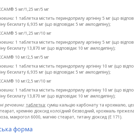
КСАМ
®
5 мг/1,25 мг/5 мг
човини
: 1 таблетка містить периндоприлу аргініну 5 мг (що відпов
ну бесилату 6,935 мг (що відповідає 5 мг амлодипіну);
КСАМ
®
5 мг/1,25 мг/10 мг
човини
: 1 таблетка містить периндоприлу аргініну 5 мг (що відпов
ну бесилату 13,870 мг (що відповідає 10 мг амлодипіну);
КСАМ
®
10 мг/2,5 мг/5 мг
човини
: 1 таблетка містить периндоприлу аргініну 10 мг (що відпо
ну бесилату 6,935 мг (що відповідає 5 мг амлодипіну);
КСАМ
®
10 мг/2,5 мг/10 мг
човини
: 1 таблетка містить периндоприлу аргініну 10 мг (що відпо
ну бесилату 13,870 мг (що відповідає 10 мг амлодипіну);
ні речовини
:
таблетка:
суміш кальцію карбонату та крохмалю, це
стеарат, кремнію діоксид колоїдний безводний, крохмаль прежел
оза, макрогол 6000, магнію стеарат, титану діоксид (E 171).
ська форма