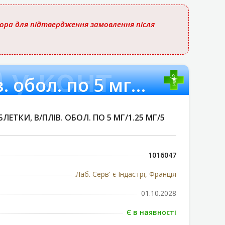
тора для підтвердження замовлення після
 у конт.
Трипліксам таблетки, в/плів. обол. по 5 мг/1.25 мг/5 мг №30 у конт.
ЕТКИ, В/ПЛІВ. ОБОЛ. ПО 5 МГ/1.25 МГ/5
1016047
Лаб. Серв' є Індастрі, Франція
01.10.2028
Є в наявності