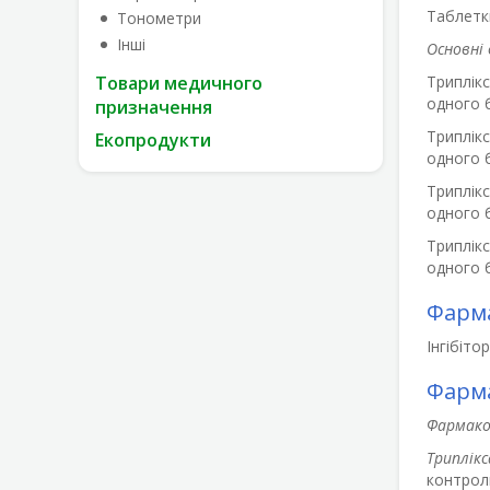
Таблетк
Тонометри
Інші
Основні 
Товари медичного
Триплік
одного б
призначення
Триплік
Екопродукти
одного б
Триплік
одного б
Триплік
одного б
Фарма
Інгібіто
Фарма
Фармако
Триплік
контролю