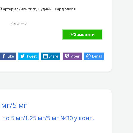
,
,
й артеріальний тиск
Судинні
Кардіологія
Кількість:
Замовити
Like
Tweet
Share
Viber
E-mail
 мг/5 мг
 по 5 мг/1.25 мг/5 мг №30 у конт.