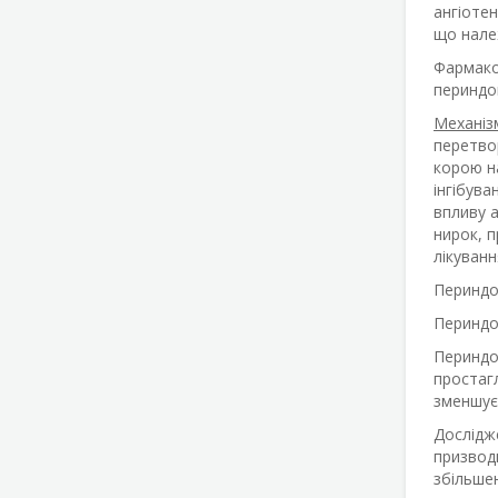
ангіотен
що належ
Фармако
периндо
Механізм
перетвор
корою на
інгібува
впливу 
нирок, п
лікуванн
Периндоп
Периндоп
Периндоп
простаг
зменшує
Дослідже
призвод
збільшен