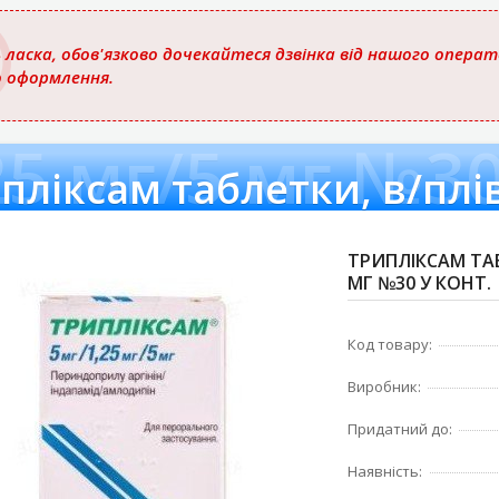
 ласка, обов'язково дочекайтеся дзвінка від нашого опера
о оформлення.
25 мг/5 мг №30
ТРИПЛІКСАМ ТАБЛ
МГ №30 У КОНТ.
Код товару:
Виробник:
Придатний до:
Наявність: