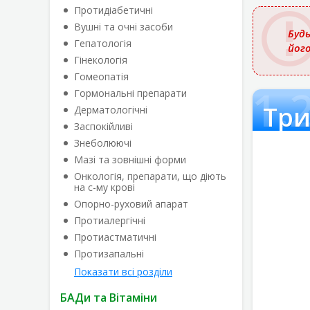
назвою
Протидіабетичні
Вушні та очні засоби
Будь
Гепатологія
йог
Гінекологія
Гомеопатія
ол. по 5 мг/1.
Гормональні препарати
Дерматологічні
Заспокійливі
Знеболюючі
Мазі та зовнішні форми
Онкологія, препарати, що діють
на с-му крові
Опорно-руховий апарат
Протиалергічні
Протиастматичні
Протизапальні
Показати всі розділи
БАДи та Вітаміни