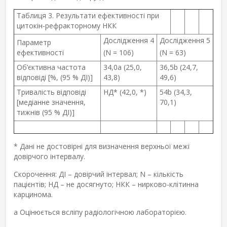
Таблиця 3. Результати ефективності при
цитокін-рефракторному НКК
Дослідження 4
Дослідження 5
Параметр
ефективності
(N = 106)
(N = 63)
Об’єктивна частота
34,0
a
(25,0,
36,5
b
(24,7,
відповіді [%, (95 % ДІ)]
43,8)
49,6)
Тривалість відповіді
НД* (42,0, *)
54
b
(34,3,
[медіанне значення,
70,1)
тижнів (95 % ДІ)]
* Дані не достовірні для визначення верхньої межі
довірчого інтервалу.
Скорочення: ДІ – довірчий інтервал; N – кількість
пацієнтів; НД – не досягнуто; НКК – нирково-клітинна
карцинома.
a
Оцінюється всліпу радіологічною лабораторією.