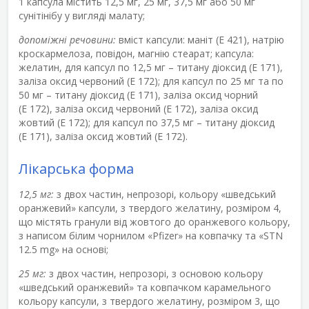
1 капсула містить 12,5 мг, 25 мг, 37,5 мг або 50 мг
сунітінібу у вигляді малату;
допоміжні речовини:
вміст капсули: маніт (E 421), натрію
кроскармелоза, повідон, магнію стеарат; капсула:
желатин, для капсул по 12,5 мг – титану діоксид (E 171),
заліза оксид червоний (Е 172); для капсул по 25 мг та по
50 мг – титану діоксид (Е 171), заліза оксид чорний
(Е 172), заліза оксид червоний (Е 172), заліза оксид
жовтий (Е 172); для капсул по 37,5 мг – титану діоксид
(Е 171), заліза оксид жовтий (Е 172).
Лікарська форма
12,5 мг:
з двох частин, непрозорі, кольору «шведський
оранжевий» капсули, з твердого желатину, розміром 4,
що містять гранули від жовтого до оранжевого кольору,
з написом білим чорнилом «Pfizer» на ковпачку та «STN
12.5 mg» на основі;
25 мг:
з двох частин, непрозорі, з основою кольору
«шведський оранжевий» та ковпачком карамельного
кольору капсули, з твердого желатину, розміром 3, що