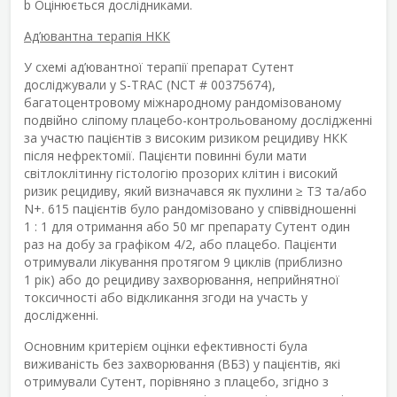
b
Оцінюється дослідниками.
Ад’ювантна терапія НКК
У схемі ад’ювантної терапії препарат Сутент
досліджували у S-TRAC (NCT # 00375674),
багатоцентровому міжнародному рандомізованому
подвійно сліпому плацебо-контрольованому дослідженні
за участю пацієнтів з високим ризиком рецидиву НКК
після нефректомії. Пацієнти повинні були мати
світлоклітинну гістологію прозорих клітин і високий
ризик рецидиву, який визначався як пухлини ≥ ТЗ та/або
N+. 615 пацієнтів було рандомізовано у співвідношенні
1 : 1 для отримання або 50 мг препарату Сутент один
раз на добу за графіком 4/2, або плацебо. Пацієнти
отримували лікування протягом 9 циклів (приблизно
1 рік) або до рецидиву захворювання, неприйнятної
токсичності або відкликання згоди на участь у
дослідженні.
Основним критерієм оцінки ефективності була
виживаність без захворювання (ВБЗ) у пацієнтів, які
отримували Сутент, порівняно з плацебо, згідно з