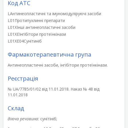
Код АТС
L
Антинеопластичні та імуномодуліруючі засоби
L01
Протипухлинні препарати
L01X
Інші антинеопластичні засоби
L01XE
Інгібітори протеїнкінази
L01XE04
Сунітиніб
Фармакотерапевтична група
Антинеопластичні засоби, інгібітори протеїнкінази.
Реєстрація
№ UA/7785/01/02 від 11.01.2018. Наказ № 48 від
11.01.2018
Склад
діюча речовина:
сунітініб;