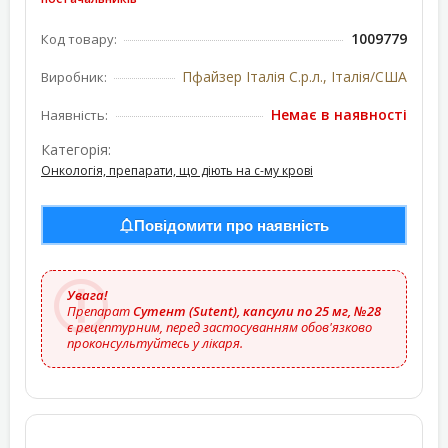
1009779
Код товару:
Пфайзер Італія С.р.л., Італія/США
Виробник:
Немає в наявності
Наявність:
Категорія:
Онкологія, препарати, що діють на с-му крові
Повідомити про наявність
Увага!
Препарат
Сутент (Sutent), капсули по 25 мг, №28
є рецептурним, перед застосуванням обов'язково
проконсультуйтесь у лікаря.