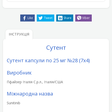
Like
Tweet
Share
Viber
ІНСТРУКЦІЯ
Сутент
Сутент капсули по 25 мг №28 (7х4)
Виробник
Пфайзер Італія С.р.л., Італія/США
Міжнародна назва
Sunitinib