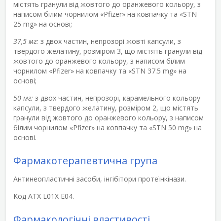
містять гранули від жовтого до оранжевого кольору, з
написом білим чорнилом «Pfizer» на ковпачку та «STN
25 mg» на основі;
37,5 мг:
з двох частин, непрозорі жовті капсули, з
твердого желатину, розміром 3, що містять гранули від
жовтого до оранжевого кольору, з написом білим
чорнилом «Pfizer» на ковпачку та «STN 37.5 mg» на
основі;
50 мг:
з двох частин, непрозорі, карамельного кольору
капсули, з твердого желатину, розміром 2, що містять
гранули від жовтого до оранжевого кольору, з написом
білим чорнилом «Pfizer» на ковпачку та «STN 50 mg» на
основі.
Фармакотерапевтична група
Антинеопластичні засоби, інгібітори протеїнкінази.
Код АТХ L01X Е04.
Фармакологічні властивості