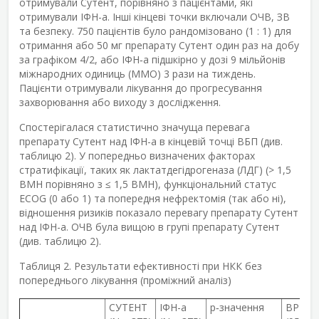
отримували Сутент, порівняно з пацієнтами, які
отримували ІФН-a. Інші кінцеві точки включали ОЧВ, ЗВ
та безпеку. 750 пацієнтів було рандомізовано (1 : 1) для
отримання або 50 мг препарату Сутент один раз на добу
за графіком 4/2, або ІФН‑a підшкірно у дозі 9 мільйонів
міжнародних одиниць (ММО) 3 рази на тиждень.
Пацієнти отримували лікування до прогресування
захворювання або виходу з дослідження.
Спостерігалася статистично значуща перевага
препарату Сутент над ІФН-a в кінцевій точці ВБП (див.
таблицю 2). У попередньо визначених факторах
стратифікації, таких як лактатдегідрогеназа (ЛДГ) (> 1,5
ВМН порівняно з ≤ 1,5 ВМН), функціональний статус
ECOG (0 або 1) та попередня нефректомія (так або ні),
відношення ризиків показало перевагу препарату Сутент
над ІФН-a. ОЧВ була вищою в групі препарату Сутент
(див. таблицю 2).
Таблиця 2. Результати ефективності при НКК без
попереднього лікування (проміжний аналіз)
СУТЕНТ
ІФН-a
p
‑
значення
ВР