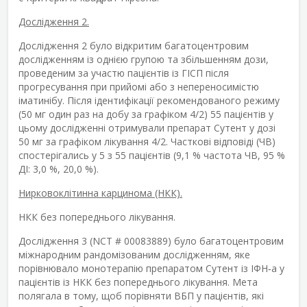
Дослідження 2.
Дослідження 2 було відкритим багатоцентровим
дослідженням із однією групою та збільшенням дози,
проведеним за участю пацієнтів із ГІСП після
прогресування при прийомі або з непереносимістю
іматинібу. Після ідентифікації рекомендованого режиму
(50 мг один раз на добу за графіком 4/2) 55 пацієнтів у
цьому дослідженні отримували препарат Сутент у дозі
50 мг за графіком лікування 4/2. Часткові відповіді (ЧВ)
спостерігались у 5 з 55 пацієнтів (9,1 % частота ЧВ, 95 %
ДІ: 3,0 %, 20,0 %).
Нирковоклітинна карцинома (НКК).
НКК без попереднього лікування.
Дослідження 3 (NCT # 00083889) було багатоцентровим
міжнародним рандомізованим дослідженням, яке
порівнювало монотерапію препаратом Сутент із ІФН‑a у
пацієнтів із НКК без попереднього лікування. Мета
полягала в тому, щоб порівняти ВБП у пацієнтів, які