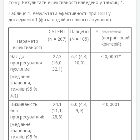
точці. Результати ефективності наведено у таблиці 1.
Таблиця 1. Результати ефективності при ГІСП у
дослідженні 1 (фаза подвійно сліпого лікування)
СУТЕНТ
Плацебо
значення
В
(логранговий
(95
(N = 207)
(N = 105)
Параметр
критерій)
ДІ
ефективності
Час до
27,3
6,4 (4,4,
< 0,0001*
0,
прогресування
(16,0,
10,0)
(0,
пухлини
a
32,1)
0,4
[медіанне
значення,
тижнів (95 %
ДІ)]
Виживаність
24,1
6,0 (4,4,
< 0,0001
0,
без
(11,1,
9,9)
(0,
прогресування
b
28,3)
0,4
[медіанне
значення,
тижнів (95 %