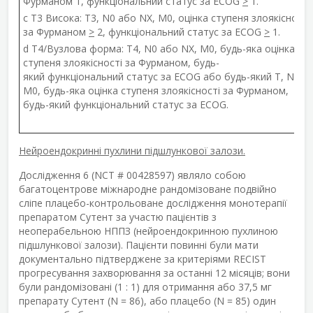
Фурманом 1, функціональний статус за ECOG
>
1.
c
T3 Висока: T3, N0 або NX, M0, оцінка ступеня злоякісності
за Фурманом
>
2, функціональний статус за ECOG
>
1.
d
T4/Вузлова форма: T4, N0 або NX, M0, будь-яка оцінка
ступеня злоякісності за Фурманом, будь-
який функціональний статус за ECOG або будь-який T, N1-2,
M0, будь-яка оцінка ступеня злоякісності за Фурманом,
будь-який функціональний статус за ECOG.
Нейроендокринні пухлини підшлункової залози.
Дослідження 6 (NCT # 00428597) являло собою
багатоцентрове міжнародне рандомізоване подвійно
сліпе плацебо-контрольоване дослідження монотерапії
препаратом Сутент за участю пацієнтів з
неоперабельною НППЗ (нейроендокринною пухлиною
підшлункової залози). Пацієнти повинні були мати
документально підтверджене за критеріями RECIST
прогресування захворювання за останні 12 місяців; вони
були рандомізовані (1 : 1) для отримання або 37,5 мг
препарату Сутент (N = 86), або плацебо (N = 85) один