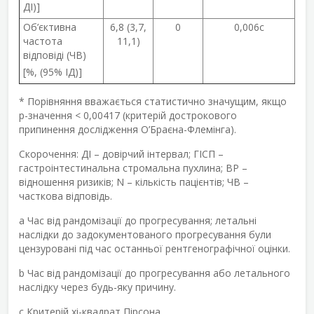
ДІ)]
Об’єктивна
6,8 (3,7,
0
0,006
c
частота
11,1)
відповіді (ЧВ)
[%, (95% ІД)]
* Порівняння вважається статистично значущим, якщо
р-значення < 0,00417 (критерій дострокового
припинення дослідження О’Браєна-Флемінга).
Скорочення: ДІ – довірчий інтервал; ГІСП –
гастроінтестинальна стромальна пухлина; ВР –
відношення ризиків; N – кількість пацієнтів; ЧВ –
часткова відповідь.
a
Час від рандомізації до прогресування; летальні
наслідки до задокументованого прогресування були
цензуровані під час останньої рентгенографічної оцінки.
b
Час від рандомізації до прогресування або летального
наслідку через будь-яку причину.
c
Критерій хі-квадрат Пірсона.