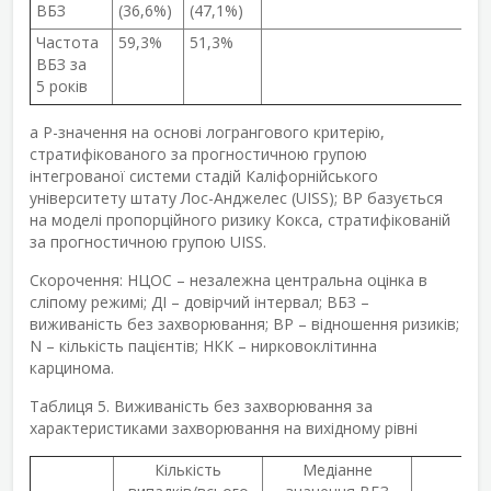
ВБЗ
(36,6%)
(47,1%)
Частота
59,3%
51,3%
ВБЗ за
5 років
a
P-значення на основі логрангового критерію,
стратифікованого за прогностичною групою
інтегрованої системи стадій Каліфорнійського
університету штату Лос-Анджелес (UISS); ВР базується
на моделі пропорційного ризику Кокса, стратифікованій
за прогностичною групою UISS.
Скорочення: НЦОС – незалежна центральна оцінка в
сліпому режимі; ДІ – довірчий інтервал; ВБЗ –
виживаність без захворювання; ВР – відношення ризиків;
N – кількість пацієнтів; НКК – нирковоклітинна
карцинома.
Таблиця 5. Виживаність без захворювання за
характеристиками захворювання на вихідному рівні
Кількість
Медіанне