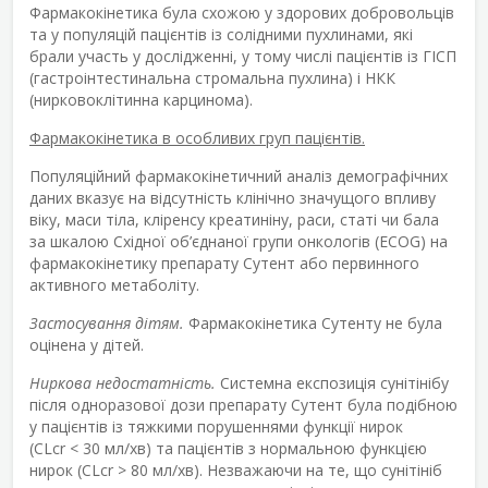
Фармакокінетика була схожою у здорових добровольців
та у популяцій пацієнтів із солідними пухлинами, які
брали участь у дослідженні, у тому числі пацієнтів із ГІСП
(гастроінтестинальна стромальна пухлина) і НКК
(нирковоклітинна карцинома).
Фармакокінетика в особливих груп пацієнтів.
Популяційний фармакокінетичний аналіз демографічних
даних вказує на відсутність клінічно значущого впливу
віку, маси тіла, кліренсу креатиніну, раси, статі чи бала
за шкалою Східної об’єднаної групи онкологів (ECOG) на
фармакокінетику препарату Сутент або первинного
активного метаболіту.
Застосування дітям.
Фармакокінетика Сутенту не була
оцінена у дітей.
Ниркова недостатність.
Системна експозиція сунітінібу
після одноразової дози препарату Сутент була подібною
у пацієнтів із тяжкими порушеннями функції нирок
(CL
cr
< 30 мл/хв) та пацієнтів з нормальною функцією
нирок (CL
cr
> 80 мл/хв). Незважаючи на те, що сунітініб