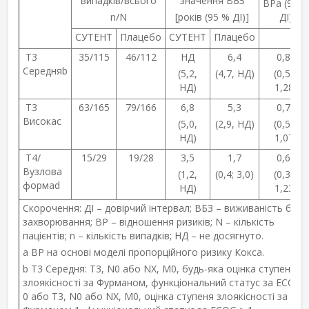
випадків/всього
значення ВБЗ
ВР
a
(95 %
n/N
[років (95 % ДІ)]
ДІ)
СУТЕНТ
Плацебо
СУТЕНТ
Плацебо
T3
35/115
46/112
НД
6,4
0,82
Середня
b
(5,2,
(4,7, НД)
(0,53;
НД)
1,28)
T3
63/165
79/166
6,8
5,3
0,77
Висока
c
(5,0,
(2,9, НД)
(0,55;
НД)
1,07)
T4/
15/29
19/28
3,5
1,7
0,62
Вузлова
(1,2,
(0,4; 3,0)
(0,31;
форма
d
НД)
1,23)
Скорочення: ДІ – довірчий інтервал; ВБЗ – виживаність без
захворювання; ВР – відношення ризиків; N – кількість
пацієнтів; n – кількість випадків; НД – не досягнуто.
a
ВР на основі моделі пропорційного ризику Кокса.
b
T3 Середня: T3, N0 або NX, M0, будь-яка оцінка ступеня
злоякісності за Фурманом, функціональний статус за ECOG
0 або T3, N0 або NX, M0, оцінка ступеня злоякісності за