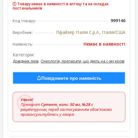
Товару немає в наявності в аптеці та на складах
постачальників
999146
Код товару:
Пфайзер Італія С.р.л., Італія/США
Виробник:
Немає в наявності
Наявність:
Категорія:
,
Довідник ліків
Онкологія, препарати, що діють на с-му крові
Повідомити про наявність
Увага!
Препарат
Сутент, капс. 50 мг, №28
є
рецептурним, перед застосуванням обов'язково
проконсультуйтесь у лікаря.