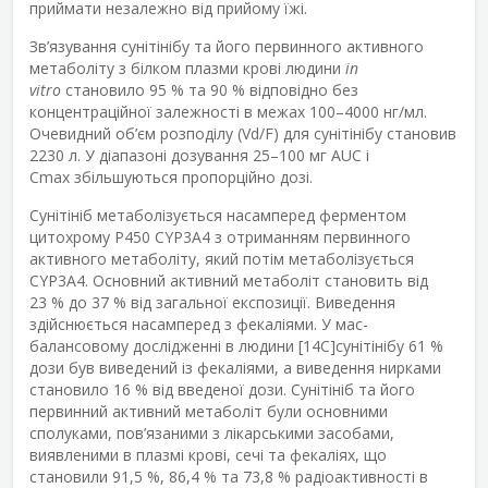
приймати незалежно від прийому їжі.
Зв’язування сунітінібу та його первинного активного
метаболіту з білком плазми крові людини
in
vitro
становило 95 % та 90 % відповідно без
концентраційної залежності в межах 100–4000 нг/мл.
Очевидний об’єм розподілу (Vd/F) для сунітінібу становив
2230 л. У діапазоні дозування 25–100 мг AUC і
C
max
збільшуються пропорційно дозі.
Сунітініб метаболізується насамперед ферментом
цитохрому Р450 CYP3A4 з отриманням первинного
активного метаболіту, який потім метаболізується
CYP3A4. Основний активний метаболіт становить від
23 % до 37 % від загальної експозиції. Виведення
здійснюється насамперед з фекаліями. У мас-
балансовому дослідженні в людини [
14
C]сунітінібу 61 %
дози був виведений із фекаліями, а виведення нирками
становило 16 % від введеної дози. Сунітініб та його
первинний активний метаболіт були основними
сполуками, пов’язаними з лікарськими засобами,
виявленими в плазмі крові, сечі та фекаліях, що
становили 91,5 %, 86,4 % та 73,8 % радіоактивності в