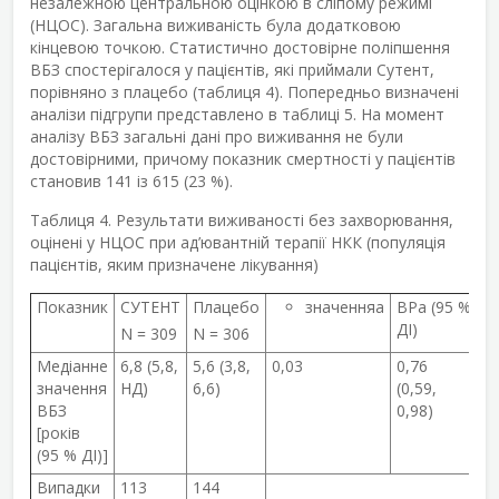
незалежною центральною оцінкою в сліпому режимі
(НЦОС). Загальна виживаність була додатковою
кінцевою точкою. Статистично достовірне поліпшення
ВБЗ спостерігалося у пацієнтів, які приймали Сутент,
порівняно з плацебо (таблиця 4). Попередньо визначені
аналізи підгрупи представлено в таблиці 5. На момент
аналізу ВБЗ загальні дані про виживання не були
достовірними, причому показник смертності у пацієнтів
становив 141 із 615 (23 %).
Таблиця 4. Результати виживаності без захворювання,
оцінені у НЦОС при ад’ювантній терапії НКК (популяція
пацієнтів, яким призначене лікування)
Показник
СУТЕНТ
Плацебо
значення
a
ВР
a
(95 %
ДІ)
N = 309
N = 306
Медіанне
6,8 (5,8,
5,6 (3,8,
0,03
0,76
значення
НД)
6,6)
(0,59,
ВБЗ
0,98)
[років
(95 % ДІ)]
Випадки
113
144