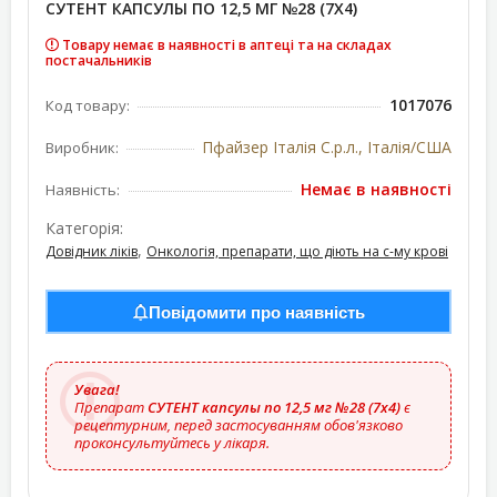
СУТЕНТ КАПСУЛЫ ПО 12,5 МГ №28 (7Х4)
Товару немає в наявності в аптеці та на складах
постачальників
1017076
Код товару:
Пфайзер Італія С.р.л., Італія/США
Виробник:
Немає в наявності
Наявність:
Категорія:
,
Довідник ліків
Онкологія, препарати, що діють на с-му крові
Повідомити про наявність
Увага!
Препарат
СУТЕНТ капсулы по 12,5 мг №28 (7х4)
є
рецептурним, перед застосуванням обов'язково
проконсультуйтесь у лікаря.