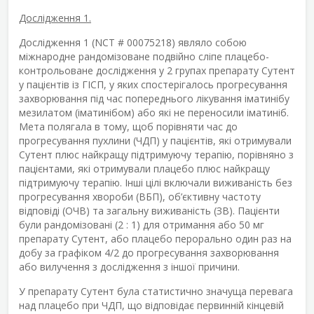
Дослідження 1.
Дослідження 1 (NCT # 00075218) являло собою
міжнародне рандомізоване подвійно сліпе плацебо-
контрольоване дослідження у 2 групах препарату Сутент
у пацієнтів із ГІСП, у яких спостерігалось прогресування
захворювання під час попереднього лікування іматинібу
мезилатом (іматинібом) або які не переносили іматиніб.
Мета полягала в тому, щоб порівняти час до
прогресування пухлини (ЧДП) у пацієнтів, які отримували
Сутент плюс найкращу підтримуючу терапію, порівняно з
пацієнтами, які отримували плацебо плюс найкращу
підтримуючу терапію. Інші цілі включали виживаність без
прогресування хвороби (ВБП), об’єктивну частоту
відповіді (ОЧВ) та загальну виживаність (ЗВ). Пацієнти
були рандомізовані (2 : 1) для отримання або 50 мг
препарату Сутент, або плацебо перорально один раз на
добу за графіком 4/2 до прогресування захворювання
або вилучення з дослідження з іншої причини.
У препарату Сутент була статистично значуща перевага
над плацебо при ЧДП, що відповідає первинній кінцевій