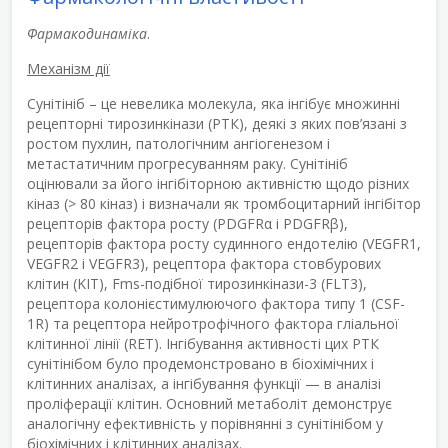
Фармакодинаміка
.
Механізм дії
Сунітініб – це невелика молекула, яка інгібує множинні
рецепторні тирозинкінази (РТК), деякі з яких пов’язані з
ростом пухлин, патологічним ангіогенезом і
метастатичним прогресуванням раку. Сунітініб
оцінювали за його інгібіторною активністю щодо різних
кіназ (> 80 кіназ) і визначали як тромбоцитарний інгібітор
рецепторів фактора росту (PDGFRα і PDGFRβ),
рецепторів фактора росту судинного ендотелію (VEGFR1,
VEGFR2 і VEGFR3), рецептора фактора стовбурових
клітин (KIT), Fms-подібної тирозинкінази-3 (FLT3),
рецептора колонієстимулюючого фактора типу 1 (CSF-
1R) та рецептора нейротрофічного фактора гліальної
клітинної лінії (RET). Інгібування активності цих РТК
сунітінібом було продемонстровано в біохімічних і
клітинних аналізах, а інгібування функції — в аналізі
проліферації клітин. Основний метаболіт демонструє
аналогічну ефективність у порівнянні з сунітінібом у
біохімічних і клітинних аналізах.