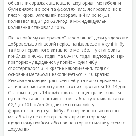
об’єднаних зразках відповідно. Другорядні метаболіти
були виявлені в сечі та фекаліях, але, як правило, не в
плазмі крові. Загальний пероральний кліренс (C/F)
коливався від 34 до 62 л/год, а міжіндивідуальні
коливання становили 40 %.
Після прийому одноразової пероральної дози у здорових
добровольців кінцевий період напіввиведення сунітінібу
та його первинного активного метаболіту становить
приблизно 40–60 годин та 80–110 годин відповідно. При
повторному щоденному прийомі сунітінібу
спостерігалося 3–4-кратне накопичення, тоді як
основний метаболіт накопичується 7–10-кратно.
Рівноважні концентрації сунітінібу та його первинного
активного метаболіту досягаються протягом 10–14 днів.
Станом на день 14 комбінована концентрація в плазмі
сунітінібу та його активного метаболіту коливалася від
62,9 до 101 нг/мл. Жодних суттєвих змін у
фармакокінетиці сунітінібу або первинного активного
метаболіту не спостерігалося при повторному
щоденному прийомі або при повторних циклах у схемах
дозування.