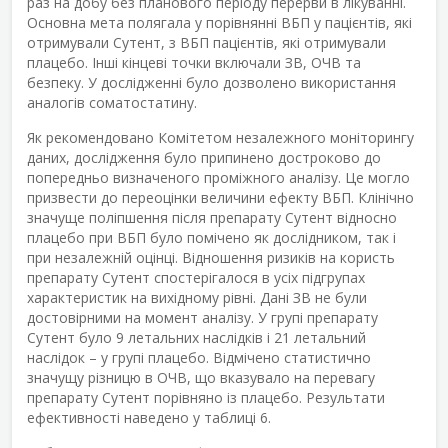
раз на добу без планового періоду перерви в лікуванні.
Основна мета полягала у порівнянні ВБП у пацієнтів, які
отримували Сутент, з ВБП пацієнтів, які отримували
плацебо. Інші кінцеві точки включали ЗВ, ОЧВ та
безпеку. У дослідженні було дозволено використання
аналогів соматостатину.
Як рекомендовано Комітетом незалежного моніторингу
даних, дослідження було припинено достроково до
попередньо визначеного проміжного аналізу. Це могло
призвести до переоцінки величини ефекту ВБП. Клінічно
значуще поліпшення після препарату Сутент відносно
плацебо при ВБП було помічено як дослідником, так і
при незалежній оцінці. Відношення ризиків на користь
препарату Сутент спостерігалося в усіх підгрупах
характеристик на вихідному рівні. Дані ЗВ не були
достовірними на момент аналізу. У групі препарату
Сутент було 9 летальних наслідків і 21 летальний
наслідок – у групі плацебо. Відмічено статистично
значущу різницю в ОЧВ, що вказувало на перевагу
препарату Сутент порівняно із плацебо. Результати
ефективності наведено у таблиці 6.