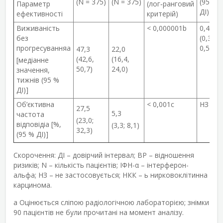
(N = 375)
(N = 375)
(95 %
Параметр
(лог
‑
ранговий
ДІ)
ефективності
критерій)
Виживаність
< 0,000001
b
0,415
без
(0,320,
прогресування
a
0,539)
47,3
22,0
(42,6,
(16,4,
[медіанне
50,7)
24,0)
значення,
тижнів (95 %
ДІ)]
Об’єктивна
< 0,001
c
НЗ
27,5
5,3
частота
(23,0;
відповіді
a
[%,
(3,3; 8,1)
32,3)
(95 % ДІ)]
Скорочення: ДІ – довірчий інтервал; ВР – відношення
ризиків; N – кількість пацієнтів; ІФН-α – інтерферон-
альфа; НЗ – не застосовується; НКК – ь нирковоклітинна
карцинома.
a
Оцінюється сліпою радіологічною лабораторією; знімки
90 пацієнтів не були прочитані на момент аналізу.