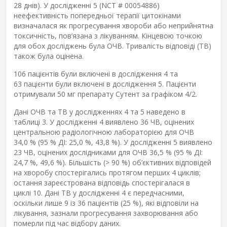
28 днів). У дослідженні 5 (NCT # 00054886)
неефективність попередньої терапії цитокінами
визначалася як прогресування хвороби або неприйнятна
токсичність, пов’язана з лікуванням. Кінцевою точкою
для обох досліджень була ОЧВ. Тривалість відповіді (ТВ)
також була оцінена.
106 пацієнтів були включені в дослідження 4 та
63 пацієнти були включені в дослідження 5. Пацієнти
отримували 50 мг препарату Сутент за графіком 4/2.
Дані ОЧВ та ТВ у дослідженнях 4 та 5 наведено в
таблиці 3. У дослідженні 4 виявлено 36 ЧВ, оцінених
центральною радіологічною лабораторією для ОЧВ
34,0 % (95 % ДІ: 25,0 %, 43,8 %). У дослідженні 5 виявлено
23 ЧВ, оцінених дослідниками для ОЧВ 36,5 % (95 % ДІ:
24,7 %, 49,6 %). Більшість (> 90 %) об’єктивних відповідей
на хворобу спостерігались протягом перших 4 циклів;
остання зареєстрована відповідь спостерігалася в
циклі 10. Дані ТВ у дослідженні 4 є передчасними,
оскільки лише 9 із 36 пацієнтів (25 %), які відповіли на
лікування, зазнали прогресування захворювання або
померли під час відбору даних.