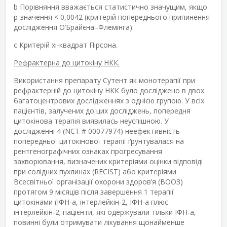
b
Порівняння вважається статистично значущим, якщо
р-значення < 0,0042 (критерій попереднього припинення
дослідження О’Брайєна–Флемінга).
c
Критерій хі-квадрат Пірсона.
Рефрактерна до цитокіну НКК.
Використання препарату Сутент як монотерапії при
рефрактерній до цитокіну НКК було досліджено в двох
багатоцентрових дослідженнях з однією групою. У всіх
пацієнтів, залучених до цих досліджень, попередня
цитокінова терапія виявилась неуспішною. У
дослідженні 4 (NCT # 00077974) неефективність
попередньої цитокінової терапії ґрунтувалася на
рентгенографічних ознаках прогресування
захворювання, визначених критеріями оцінки відповіді
при солідних пухлинах (RECIST) або критеріями
Всесвітньої організації охорони здоров’я (ВООЗ)
протягом 9 місяців після завершення 1 терапії
цитокінами (ІФН-a, інтерлейкін-2, ІФН-a плюс
інтерлейкін-2; пацієнти, які одержували тільки ІФН-a,
повинні були отримувати лікування щонайменше