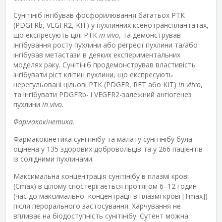
Сунітініб інгібував фосфорилювання багатьох РТК
(PDGFRb, VEGFR2, KIT) у пухлинних ксенотрансплантатах,
що експресують цілі РТК
in vivo
, та демонстрував
інгібування росту пухлини або регресії пухлини та/або
інгібував метастази в деяких експериментальних
моделях раку. Сунітініб продемонстрував властивість
інгібувати ріст клітин пухлини, що експресують
нерегульовані цільові РТК (PDGFR, RET або KIT)
in vitro
,
та інгібувати PDGFRb- і VEGFR2-залежний ангіогенез
пухлини
in vivo
.
Фармакокінетика.
Фармакокінетика сунітінібу та малату сунітінібу була
оцінена у 135 здорових добровольців та у 266 пацієнтів
із солідними пухлинами.
Максимальна концентрація сунітінібу в плазмі крові
(C
max
) в цілому спостерігається протягом 6–12 годин
(час до максимальної концентрації в плазмі крові [T
max
])
після перорального застосування. Харчування не
впливає на біодоступність сунітінібу. Сутент можна