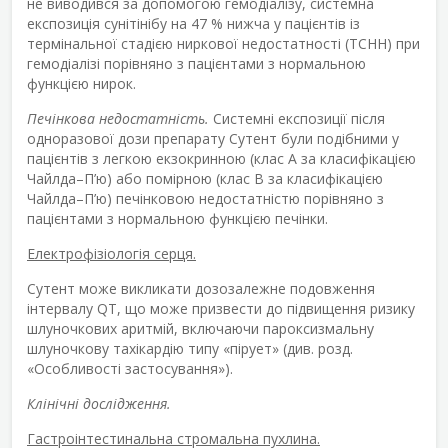
не виводився за допомогою гемодіалізу, системна
експозиція сунітінібу на 47 % нижча у пацієнтів із
термінальної стадією ниркової недостатності (ТСНН) при
гемодіалізі порівняно з пацієнтами з нормальною
функцією нирок.
Печінкова недостатність.
Системні експозиції після
одноразової дози препарату Сутент були подібними у
пацієнтів з легкою екзокринною (клас A за класифікацією
Чайлда–П’ю) або помірною (клас В за класифікацією
Чайлда–П’ю) печінковою недостатністю порівняно з
пацієнтами з нормальною функцією печінки.
Електрофізіологія серця.
Сутент може викликати дозозалежне подовження
інтервалу QT, що може призвести до підвищення ризику
шлуночкових аритмій, включаючи пароксизмальну
шлуночкову тахікардію типу «пірует» (див. розд.
«Особливості застосування»).
Клінічні дослідження.
Гастроінтестинальна стромальна пухлина.