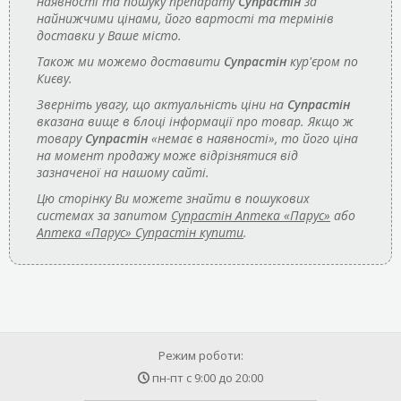
наявності та пошуку препарату
Супрастін
за
найнижчими цінами, його вартості та термінів
доставки у Ваше місто.
Також ми можемо доставити
Супрастін
кур'єром по
Києву.
Зверніть увагу, що актуальність ціни на
Супрастін
вказана вище в блоці інформації про товар. Якщо ж
товару
Супрастін
«немає в наявності», то його ціна
на момент продажу може відрізнятися від
зазначеної на нашому сайті.
Цю сторінку Ви можете знайти в пошукових
системах за запитом
Супрастін Аптека «Парус»
або
Аптека «Парус» Супрастін купити
.
Режим роботи:
пн-пт с
9:00
до
20:00