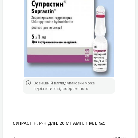
Зовнішній вигляд упаковки може
відрізнятися від зображеного.
СУПРАСТІН, Р-Н Д/ІН. 20 МГ АМП. 1 МЛ, №5