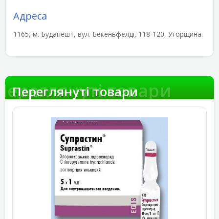
Адреса
1165, м. Будапешт, вул. Бекеньфелді, 118-120, Угорщина.
Переглянуті товари
Переглянуті товари