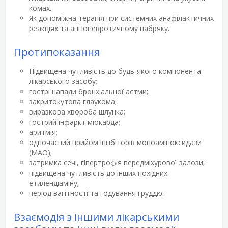
комах.
Як допоміжна терапія при системних анафілактичних
реакціях та ангіоневротичному набряку.
Протипоказання
Підвищена чутливість до будь-якого компонента
лікарського засобу;
гострі напади бронхіальної астми;
закритокутова глаукома;
виразкова хвороба шлунка;
гострий інфаркт міокарда;
аритмія;
одночасний прийом інгібіторів моноаміноксидази
(МАО);
затримка сечі, гіпертрофія передміхурової залози;
підвищена чутливість до інших похідних
етилендіаміну;
період вагітності та годування груддю.
Взаємодія з іншими лікарськими