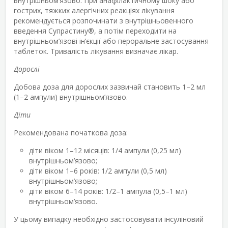
внутрішньом’язово. При анафілактичному шоку або
гострих, тяжких алергічних реакціях лікування
рекомендується розпочинати з внутрішньовенного
введення Супрастину
®
, а потім переходити на
внутрішньом’язові ін’єкції або пероральне застосування
таблеток. Тривалість лікування визначає лікар.
Дорослі
Добова доза для дорослих зазвичай становить 1–2 мл
(1–2 ампули) внутрішньом’язово.
Діти
Рекомендована початкова доза:
діти віком 1–12 місяців: 1/4 ампули (0,25 мл)
внутрішньом’язово;
діти віком 1–6 років: 1/2 ампули (0,5 мл)
внутрішньом’язово;
діти віком 6–14 років: 1/2–1 ампула (0,5–1 мл)
внутрішньом’язово.
У цьому випадку необхідно застосовувати інсуліновий