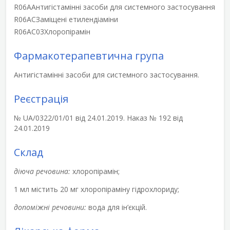
R06A
Антигістамінні засоби для системного застосування
R06AC
Заміщені етилендіаміни
R06AC03
Хлоропірамін
Фармакотерапевтична група
Антигістамінні засоби для системного застосування.
Реєстрація
№ UA/0322/01/01 від 24.01.2019. Наказ № 192 від
24.01.2019
Склад
діюча речовина:
хлоропірамін;
1 мл містить 20 мг хлоропіраміну гідрохлориду;
допоміжні речовини:
вода для ін’єкцій.