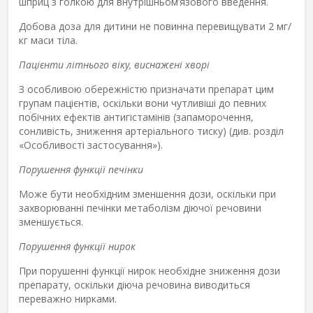
шприц з голкою для внутрішньом’язового введення.
Добова доза для дитини не повинна перевищувати 2 мг/
кг маси тіла.
Пацієнти літнього віку, виснажені хворі
З особливою обережністю призначати препарат цим
групам пацієнтів, оскільки вони чутливіші до певних
побічних ефектів антигістамінів (запаморочення,
сонливість, зниження артеріального тиску) (див. розділ
«Особливості застосування»).
Порушення функції печінки
Може бути необхідним зменшення дози, оскільки при
захворюванні печінки метаболізм діючої речовини
зменшується.
Порушення функції нирок
При порушенні функції нирок необхідне зниження дози
препарату, оскільки діюча речовина виводиться
переважно нирками.