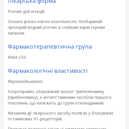
Лікарська форма
Розчин для ін’єкцій.
Основні фізико-хімічні властивості:
безбарвний
прозорий водний розчин зі слабким характерним
запахом.
Фармакотерапевтична група
R06A C03.
Фармакологічні властивості
Фармакодинаміка.
Хлоропірамін, хлорований аналог трипеленаміну
(пірибензаміну), є антигістамінним засобом першого
покоління, що належить до групи етилендіамінів.
Механізм дії лікарського засобу полягає у блокуванні
гістамінових Н
1
-рецепторів.
Препарат полегшує загальні симптоми алергічних