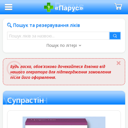
Пошук та резервування ліків
Пошук
ліків
Пошук по літері
за
назвою
Будь ласка, обов'язково дочекайтеся дзвінка від
нашого оператора для підтвердження замовлення
після його оформлення.
Супрастін
Супрастін