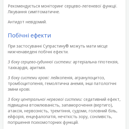
Рекомендується моніторинг серцево-легеневої функції.
Лікування симптоматичне.
Антидот невідомий.
Побічні ефекти
При застосуванні Супрастину
®
можуть мати місце
нижченаведені побічні ефекти.
З боку серцево-судинної системи:
артеріальна гіпотензія,
тахікардія, аритмія.
З боку системи крові:
лейкопенія, агранулоцитоз,
тромбоцитопенія, гемолітична анемія, інші патологічні
зміни крові.
З боку центральної нервової системи:
седативний ефект,
підвищена втомлюваність, запаморочення (вертиго),
атаксія, нервозність, тремтіння, судоми, головний біль,
ейфорія, енцефалопатія, нечіткість зору, сонливість,
погіршення психомоторних функцій.