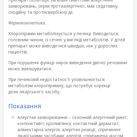
захворювань, окрім протиалергічної, має седативну,
снодійну та протисвербіжну дії.
Фармакокінетика.
Хлоропірамін метаболізується у печінці. Виводиться,
головним чином, із сечею у вигляді метаболітів. У дітей
препарат може виводитися швидше, ніж у дорослих
пацієнтів.
При порушенні функції нирок виведення діючої речовини
може зменшуватися.
При печінковій недостатності уповільнюється
метаболізм хлоропіраміну, що потребує корекції
дози лікарського засобу.
Показання
Алергічні захворювання – сезонний алергічний риніт;
кон’юнктивіт; кропив’янка; контактний дерматит;
аліментарна алергія; алергічні реакції, спричинені
лікарськими засобами; алергія, спричинена укусом