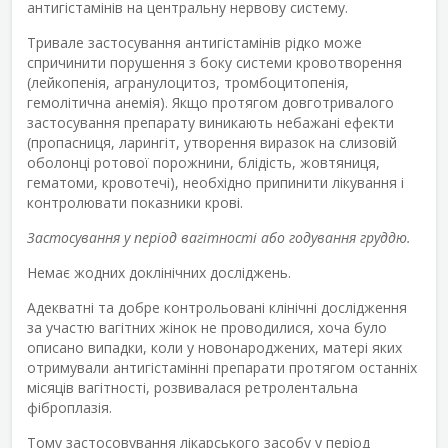
антигістамінів на центральну нервову систему.
Тривале застосування антигістамінів рідко може
спричинити порушення з боку системи кровотворення
(лейкопенія, агранулоцитоз, тромбоцитопенія,
гемолітична анемія). Якщо протягом довготривалого
застосування препарату виникають небажані ефекти
(пропасниця, ларингіт, утворення виразок на слизовій
оболонці ротової порожнини, блідість, жовтяниця,
гематоми, кровотечі), необхідно припинити лікування і
контролювати показники крові.
Застосування у період вагітності або годування груддю.
Немає жодних доклінічних досліджень.
Адекватні та добре контрольовані клінічні дослідження
за участю вагітних жінок не проводилися, хоча було
описано випадки, коли у новонароджених, матері яких
отримували антигістамінні препарати протягом останніх
місяців вагітності, розвивалася ретролентальна
фіброплазія.
Тому застосовування лікарського засобу у період