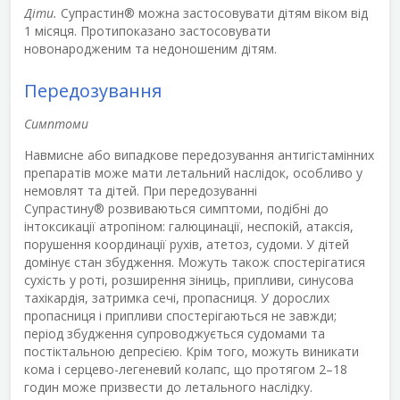
Діти.
Супрастин
®
можна застосовувати дітям віком від
1 місяця. Протипоказано застосовувати
новонародженим та недоношеним дітям.
Передозування
Симптоми
Навмисне або випадкове передозування антигістамінних
препаратів може мати летальний наслідок, особливо у
немовлят та дітей. При передозуванні
Супрастину
®
розвиваються симптоми, подібні до
інтоксикації атропіном: галюцинації, неспокій, атаксія,
порушення координації рухів, атетоз, судоми. У дітей
домінує стан збудження. Можуть також спостерігатися
сухість у роті, розширення зіниць, припливи, синусова
тахікардія, затримка сечі, пропасниця. У дорослих
пропасниця і припливи спостерігаються не завжди;
період збудження супроводжується судомами та
постіктальною депресією. Крім того, можуть виникати
кома і серцево-легеневий колапс, що протягом 2–18
годин може призвести до летального наслідку.