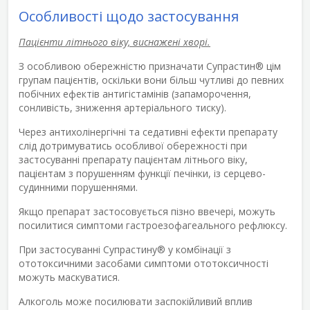
Особливості щодо застосування
Пацієнти літнього віку, виснажені хворі.
З особливою обережністю призначати Супрастин
®
цім
групам пацієнтів, оскільки вони більш чутливі до певних
побічних ефектів антигістамінів (запаморочення,
сонливість, зниження артеріального тиску).
Через антихолінергічні та седативні ефекти препарату
слід дотримуватись особливої обережності при
застосуванні препарату пацієнтам літнього віку,
пацієнтам з порушенням функції печінки, із серцево-
судинними порушеннями.
Якщо препарат застосовується пізно ввечері, можуть
посилитися симптоми гастроезофагеального рефлюксу.
При застосуванні Супрастину
®
у комбінації з
ототоксичними засобами симптоми ототоксичності
можуть маскуватися.
Алкоголь може посилювати заспокійливий вплив