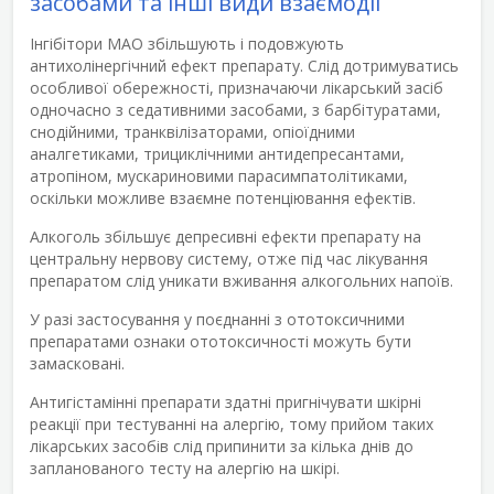
засобами та інші види взаємодії
Інгібітори МАО збільшують і подовжують
антихолінергічний ефект препарату. Слід дотримуватись
особливої обережності, призначаючи лікарський засіб
одночасно з седативними засобами, з барбітуратами,
снодійними, транквілізаторами, опіоїдними
аналгетиками, трициклічними антидепресантами,
атропіном, мускариновими парасимпатолітиками,
оскільки можливе взаємне потенціювання ефектів.
Алкоголь збільшує депресивні ефекти препарату на
центральну нервову систему, отже під час лікування
препаратом слід уникати вживання алкогольних напоїв.
У разі застосування у поєднанні з ототоксичними
препаратами ознаки ототоксичності можуть бути
замасковані.
Антигістамінні препарати здатні пригнічувати шкірні
реакції при тестуванні на алергію, тому прийом таких
лікарських засобів слід припинити за кілька днів до
запланованого тесту на алергію на шкірі.