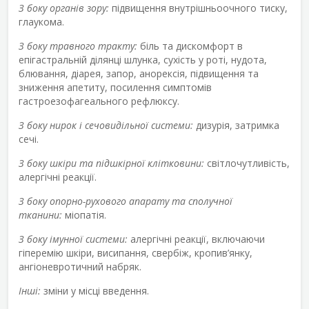
З боку органів зору:
підвищення внутрішньоочного тиску,
глаукома.
З боку травного тракту:
біль та дискомфорт в
епігастральній ділянці шлунка, сухість у роті, нудота,
блювання, діарея, запор, анорексія, підвищення та
зниження апетиту, посилення симптомів
гастроезофагеального рефлюксу.
З боку нирок і сечовидільної системи:
дизурія, затримка
сечі.
З боку шкіри та підшкірної клітковини:
світлочутливість,
алергічні реакції.
З боку опорно-рухового апарату та сполучної
тканини:
міопатія.
З боку імунної системи:
алергічні реакції, включаючи
гіперемію шкіри, висипання, свербіж, кропив’янку,
ангіоневротичний набряк.
Інші:
зміни у місці введення.