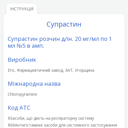
ІНСТРУКЦІЯ
Супрастин
Супрастин розчин д/ін. 20 мг/мл по 1
мл №5 в амп.
Виробник
Егіс, Фармацевтичний завод, ЗАТ, Угорщина
Міжнародна назва
Chloropyramine
Код АТС
R
Засоби, що діють на респіраторну систему
R06
Антигістамінні засоби для системного застосування