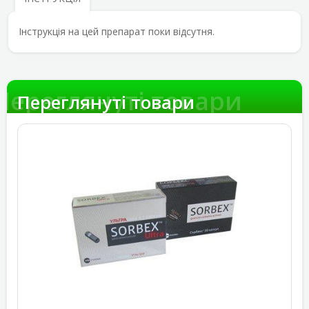
Інструкція на цей препарат поки відсутня.
Переглянуті товари
Переглянуті товари