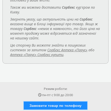
доставки у Ваше місто.
Також ми можемо доставити
Сорбекс
кур'єром по
Києву.
Зверніть увагу, що актуальність ціни на
Сорбекс
вказана вище в блоці інформації про товар. Якщо ж
товару
Сорбекс
«немає в наявності», то його ціна на
момент продажу може відрізнятися від зазначеної
на нашому сайті.
Цю сторінку Ви можете знайти в пошукових
системах за запитом
Сорбекс Аптека «Парус»
або
Аптека «Парус» Сорбекс купити
.
Режим роботи:
пн-пт с
9:00
до
20:00
Замовити товар по телефону