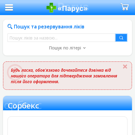
Пошук та резервування ліків
Пошук
ліків
Пошук по літері
за
назвою
Будь ласка, обов'язково дочекайтеся дзвінка від
нашого оператора для підтвердження замовлення
після його оформлення.
Сорбекс
Сорбекс